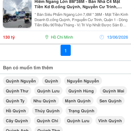
Hiếm Ngang Lớn 8M*38M - Bán Nhà C4 Mặt
Tiền Kd Đ.cống Quỳnh, Nguyễn Cư Trinh,
Quận 1 - Dòng Tiền Đều 90Tr/Th - Giang
* Bán Siêu Phẩm Ngang Lớn 7,6M * 38M - Mặt Tiền Kinh
Giang:
Doanh Đ.cống Quỳnh, P.nguyễn Cư Trinh, Quận 1 - Dòng
Tiền Đều 90Triệu/Tháng - Vị Trí Vip Nhất Được Săn Đón
- Diện Tích: 271M2. - Kết Cấu: Cấp 4 - Phù Hợp Chủ Mới
Về Xây Theo Công Năng Hoạt Động -...
130 tỷ
Hồ Chí Minh
13/06/2026
1
Bạn có muốn tìm thêm
Quỳnh Nguyễn
Quỳnh
Nguyễn Nguyễn
Quỳnh Thư
Quỳnh Lưu
Quỳnh Hùng
Quỳnh Mai
Quỳnh Ty
Nhu Quỳnh
Mạnh Quỳnh
Sen Quỳnh
Hồ Quỳnh
Thủy Quỳnh
Trạng Quỳnh
Cây Quỳnh
Quỳnh Chi
Quỳnh Lưu
Vĩnh Quỳnh
Quỳnh Anh
Quỳnh Thơ