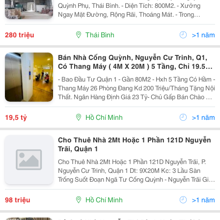
Quỳnh Phụ, Thái Bình. - Diện Tích: 800M2. - Xưởng
Ngay Mặt Đường, Rộng Rãi, Thoáng Mát. - Trong
Xưởng Có Sẵn 1 Văn Phòng Nhỏ Để Ở Lại. - Điện Nước
Đấu Nối Sẵn Sàng. - Ưu Tiên Cho Thuê Dài Hạn. -...
280 triệu
Thái Bình
>1 năm
Bán Nhà Cống Quỳnh, Nguyễn Cư Trinh, Q1,
Có Thang Máy ( 4M X 20M ) 5 Tầng, Chỉ 19.5
Tỷ Tl
- Bao Đầu Tư Quận 1 - Gần 80M2 - Hxh 5 Tầng Có Hầm -
Thang Máy 26 Phòng Đang Kd 200 Triệu/Tháng Tặng Nội
Thất. Ngân Hàng Định Giá 23 Tỷ- Chủ Gấp Bán Chào 19
Tỷ5.- Thiết Kế 5 Tầng Đúc Btct Gồm 26 Phòng Kinh
Doanh Khách Sạn Wc Riêng Từng Phòng, Thang...
19,5 tỷ
Hồ Chí Minh
>1 năm
Cho Thuê Nhà 2Mt Hoặc 1 Phần 121D Nguyễn
Trãi, Quận 1
Cho Thuê Nhà 2Mt Hoặc 1 Phần 121D Nguyễn Trãi, P.
Nguyễn Cư Trinh, Quận 1 Dt: 9X20M Kc: 3 Lầu Sàn
Trống Suốt Đoạn Ngã Tư Cống Quỳnh - Nguyễn Trãi Giá:
98Tr/Tháng Để Biết Thêm Chi Tiết Liên Hệ 0947207272
Anh Vinh (Cty Tnhh Đầu Tư Và Quản Lý...
98 triệu
Hồ Chí Minh
>1 năm