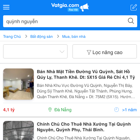
Trang Chủ
Bất động sản
Mua, bán nhà
Lọc nâng cao
Bán Nhà Mặt Tiền Đường Vũ Quỳnh, Sát Hồ
Qúy Ly, Thanh Khê. Dt: 5X15 Giá Rẻ Chỉ 4,1 Tỷ
Bán Nhà Khu Vực Đường Vũ Quỳnh, Nguyễn Thị Bảy,
Dũng Sỹ Thanh Khê, Nguyễn Tất Thành, Phùng Hưng,
Quận Thanh Khê, Đà Nẵng + Dt: 75M2 (5X15). Hướng
Đông Bắc Mát Mẻ, Đường 5M5, Vỉa Hè 3M. + Nhà Cấp
4 Có Gác Lửng, Mới, Đẹp, Đầy Đủ Tiện Nghi Chỉ Việc...
4,1 tỷ
Đà Nẵng
>1 năm
Chính Chủ Cho Thuê Nhà Xưởng Tại Quỳnh
Nguyên, Quỳnh Phụ, Thái Bình.
Chính Chủ Cho Thuê Nhà Xưởng Tại Quỳnh Nguyên,