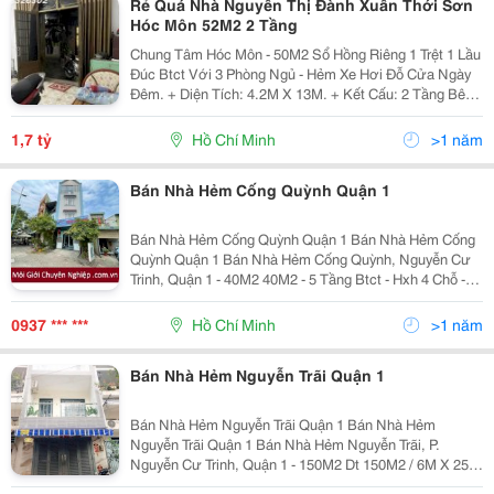
Rẻ Quá Nhà Nguyễn Thị Đành Xuân Thới Sơn
Hóc Môn 52M2 2 Tầng
Chung Tâm Hóc Môn - 50M2 Sổ Hồng Riêng 1 Trệt 1 Lầu
Đúc Btct Với 3 Phòng Ngủ - Hẻm Xe Hơi Đỗ Cửa Ngày
Đêm. + Diện Tích: 4.2M X 13M. + Kết Cấu: 2 Tầng Bê
Tông Cốt Thép Với 3 Phòng Ngủ Rộng Có Sân Phơi Đồ.
+ Khu Dân Trí Cao Tầng, 20M Ra Mặt Tiền...
1,7 tỷ
Hồ Chí Minh
>1 năm
Bán Nhà Hẻm Cống Quỳnh Quận 1
Bán Nhà Hẻm Cống Quỳnh Quận 1 Bán Nhà Hẻm Cống
Quỳnh Quận 1 Bán Nhà Hẻm Cống Quỳnh, Nguyễn Cư
Trinh, Quận 1 - 40M2 40M2 - 5 Tầng Btct - Hxh 4 Chỗ -
Cống Quỳnh - Quận 1 - Thích Hợp Cho Thuê Căn Hộ
Dịch Vụ Dt 40M2 / 3M X 13M Chủ...
0937 *** ***
Hồ Chí Minh
>1 năm
Bán Nhà Hẻm Nguyễn Trãi Quận 1
Bán Nhà Hẻm Nguyễn Trãi Quận 1 Bán Nhà Hẻm
Nguyễn Trãi Quận 1 Bán Nhà Hẻm Nguyễn Trãi, P.
Nguyễn Cư Trinh, Quận 1 - 150M2 Dt 150M2 / 6M X 25M
Giá : 38 Tỷ + Hẻm Đổ Nhựa 8M , Nhà Cao Tầng Đồng