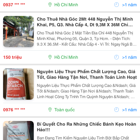
Bộ, Hẻm Thông Cỗng Quỳnh, Nguyễn Trãi....
0937 *** ***
Hồ Chí Minh
>1 năm
Cho Thuê Nhà Góc 2Mt 448 Nguyễn Thị Minh
Khai, P5, Q3. Nhà Cấp 4, Dt 9,3M X 36M Chỉ
150Tr
Cho Thuê Nhà Góc 2 Mặt Tiền Địa Chỉ 448 Nguyễn Thị
Minh Khai, Phường 05, Quận 3, Tp Hcm. - Diện Tích:
9.3 X 36.5M - Kết Cấu: Nhà Cấp 4 - Vi Trí: Ngay Ngã Ba
Cống Quỳnh + Nguyễn Thị Minh Khai, Đường Giao Thao
Giữa Quận 1 &Amp; Quận 3, Dể Dàng...
150 triệu
Hồ Chí Minh
>1 năm
Nguyên Liệu Thực Phẩm Chất Lượng Cao, Giá
Tốt, Giao Hàng Tận Nơi, Thanh Toán Linh Hoạt
Nguyên Liệu Thực Phẩm Chất Lượng Cao &Ndash; Giá
Tốt &Ndash; Giao Hàng Tận Nơi &Ndash; Thanh Toán
Linh Hoạt Công Ty Tnhh Tm Quỳnh Nguyên &Ndash; Đối
Tác Uy Tín Tin Cậy Của Hàng Loạt Nhà Máy Sản Xuất
Bánh Kẹo, Các Công Ty Nước Giải Khát, Các Quán
0976 *** ***
Toàn quốc
>1 năm
Cà...
Bí Quyết Cho Ra Những Chiếc Bánh Kẹo Hoàn
Hảo!!!
Bạn Đang Tìm Kiếm Nguyên Liệu Tinh Bột Bắp Chất