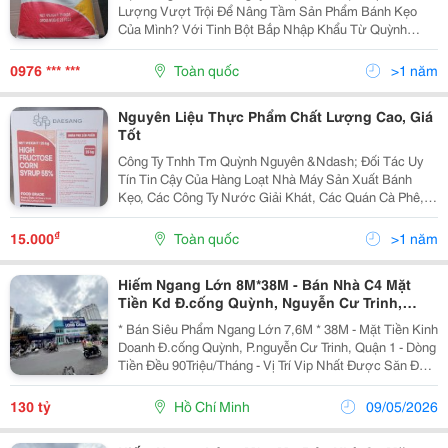
Lượng Vượt Trội Để Nâng Tầm Sản Phẩm Bánh Kẹo
Của Mình? Với Tinh Bột Bắp Nhập Khẩu Từ Quỳnh
Nguyên, Sản Phẩm Bánh Kẹo Của Bạn Sẽ Sở Hữu: - Độ
Mịn Tối Ưu: Tạo Cấu Trúc Mềm Mại, Tan Chảy Trong
0976 *** ***
Toàn quốc
>1 năm
Miệng Cho...
Nguyên Liệu Thực Phẩm Chất Lượng Cao, Giá
Tốt
Công Ty Tnhh Tm Quỳnh Nguyên &Ndash; Đối Tác Uy
Tín Tin Cậy Của Hàng Loạt Nhà Máy Sản Xuất Bánh
Kẹo, Các Công Ty Nước Giải Khát, Các Quán Cà Phê,
Trà Sữa Trên Toàn Quốc! Chúng Tôi Chuyên Cung Cấp:
Đường Nước Deasang Hàn Quốc. Đường Nước
₫
15.000
Toàn quốc
>1 năm
Trung...
Hiếm Ngang Lớn 8M*38M - Bán Nhà C4 Mặt
Tiền Kd Đ.cống Quỳnh, Nguyễn Cư Trinh,
Quận 1 - Dòng Tiền Đều 90Tr/Th - Giang
* Bán Siêu Phẩm Ngang Lớn 7,6M * 38M - Mặt Tiền Kinh
Giang:
Doanh Đ.cống Quỳnh, P.nguyễn Cư Trinh, Quận 1 - Dòng
Tiền Đều 90Triệu/Tháng - Vị Trí Vip Nhất Được Săn Đón
- Diện Tích: 271M2. - Kết Cấu: Cấp 4 - Phù Hợp Chủ Mới
Về Xây Theo Công Năng Hoạt Động -...
130 tỷ
Hồ Chí Minh
09/05/2026