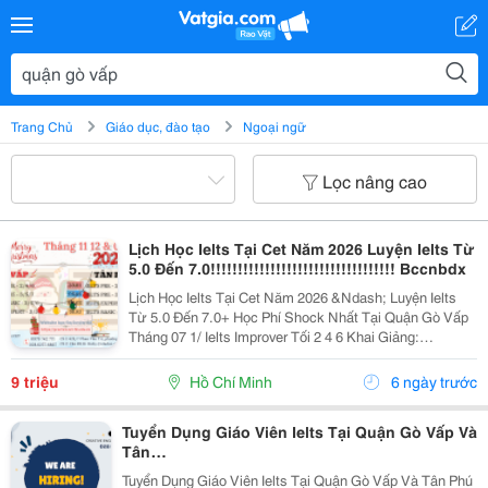
Trang Chủ
Giáo dục, đào tạo
Ngoại ngữ
Lọc nâng cao
Lịch Học Ielts Tại Cet Năm 2026 Luyện Ielts Từ
5.0 Đến 7.0!!!!!!!!!!!!!!!!!!!!!!!!!!!!!!!!!! Bccnbdx
Lịch Học Ielts Tại Cet Năm 2026 &Ndash; Luyện Ielts
Từ 5.0 Đến 7.0+ Học Phí Shock Nhất Tại Quận Gò Vấp
Tháng 07 1/ Ielts Improver Tối 2 4 6 Khai Giảng:
13/07/2026 Khung Giờ: 18:00 Đến 21:00 Học Phí Ưu Đãi
5% Khi Đăng Ký 2/ Ielts...
9 triệu
Hồ Chí Minh
6 ngày trước
Tuyển Dụng Giáo Viên Ielts Tại Quận Gò Vấp Và
Tân
Phú!!!!!!!!!!!!!!!!!!!!!!!!!!!!!!!!!!!!!!!!!!!!!!!!!!!!!!Mbjj
Tuyển Dụng Giáo Viên Ielts Tại Quận Gò Vấp Và Tân Phú