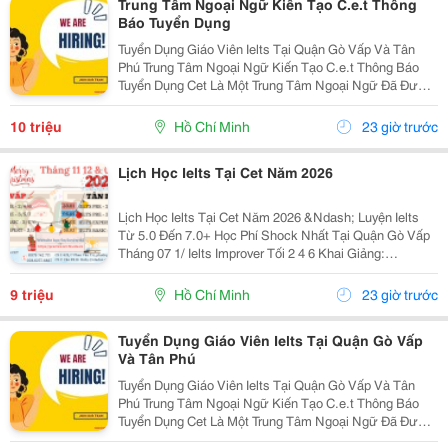
Trung Tâm Ngoại Ngữ Kiến Tạo C.e.t Thông
Báo Tuyển Dụng
Tuyển Dụng Giáo Viên Ielts Tại Quận Gò Vấp Và Tân
Phú Trung Tâm Ngoại Ngữ Kiến Tạo C.e.t Thông Báo
Tuyển Dụng Cet Là Một Trung Tâm Ngoại Ngữ Đã Được
Thành Lập 16 Năm Chuyên Về Chương Trình Anh Văn
Học Thuật Ielts &Ndash; Toefl Ibt. Trung Tâm...
10 triệu
Hồ Chí Minh
23 giờ trước
Lịch Học Ielts Tại Cet Năm 2026
Lịch Học Ielts Tại Cet Năm 2026 &Ndash; Luyện Ielts
Từ 5.0 Đến 7.0+ Học Phí Shock Nhất Tại Quận Gò Vấp
Tháng 07 1/ Ielts Improver Tối 2 4 6 Khai Giảng:
13/07/2026 Khung Giờ: 18:00 Đến 21:00 Học Phí Ưu Đãi
5% Khi Đăng Ký 2/ Ielts...
9 triệu
Hồ Chí Minh
23 giờ trước
Tuyển Dụng Giáo Viên Ielts Tại Quận Gò Vấp
Và Tân Phú
Tuyển Dụng Giáo Viên Ielts Tại Quận Gò Vấp Và Tân
Phú Trung Tâm Ngoại Ngữ Kiến Tạo C.e.t Thông Báo
Tuyển Dụng Cet Là Một Trung Tâm Ngoại Ngữ Đã Được
Thành Lập 16 Năm Chuyên Về Chương Trình Anh Văn