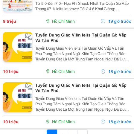
Từ 5.0 Đến 7.0+ Học Phí Shock Nhất Tại Quận Gò Vấp
Tháng 07 1/ Ielts Improver Tối 2 4 6 Khai Giảng:
13/07/2026 Khung Giờ: 18:00 Đến 21:00 Học Phí Ưu Đãi
5% Khi Đăng Ký 2/ Ielts...
9 triệu
Hồ Chí Minh
19 giờ trước
Tuyển Dụng Giáo Viên Ielts Tại Quận Gò Vấp
Và Tân Phú
Tuyển Dụng Giáo Viên Ielts Tại Quận Gò Vấp Và Tân
Phú Trung Tâm Ngoại Ngữ Kiến Tạo C.e.t Thông Báo
Tuyển Dụng Cet Là Một Trung Tâm Ngoại Ngữ Đã Được
Thành Lập 16 Năm Chuyên Về Chương Trình Anh Văn
Học Thuật Ielts &Ndash; Toefl Ibt. Trung Tâm...
10 triệu
Hồ Chí Minh
18 giờ trước
Tuyển Dụng Giáo Viên Ielts Tại Quận Gò Vấp
Và Tân Phú
Tuyển Dụng Giáo Viên Ielts Tại Quận Gò Vấp Và Tân
Phú Trung Tâm Ngoại Ngữ Kiến Tạo C.e.t Thông Báo
Tuyển Dụng Cet Là Một Trung Tâm Ngoại Ngữ Đã Được
Thành Lập 16 Năm Chuyên Về Chương Trình Anh Văn
Học Thuật Ielts &Ndash; Toefl Ibt. Trung Tâm...
10 triệu
Hồ Chí Minh
18 giờ trước