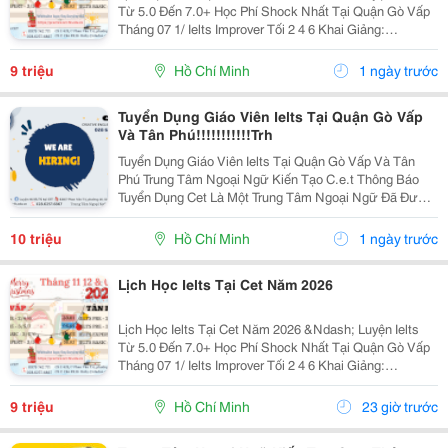
Từ 5.0 Đến 7.0+ Học Phí Shock Nhất Tại Quận Gò Vấp
Tháng 07 1/ Ielts Improver Tối 2 4 6 Khai Giảng:
13/07/2026 Khung Giờ: 18:00 Đến 21:00 Học Phí Ưu Đãi
5% Khi Đăng Ký 2/ Ielts...
9 triệu
Hồ Chí Minh
1 ngày trước
Tuyển Dụng Giáo Viên Ielts Tại Quận Gò Vấp
Và Tân Phú!!!!!!!!!!!Trh
Tuyển Dụng Giáo Viên Ielts Tại Quận Gò Vấp Và Tân
Phú Trung Tâm Ngoại Ngữ Kiến Tạo C.e.t Thông Báo
Tuyển Dụng Cet Là Một Trung Tâm Ngoại Ngữ Đã Được
Thành Lập 16 Năm Chuyên Về Chương Trình Anh Văn
Học Thuật Ielts &Ndash; Toefl Ibt. Trung Tâm...
10 triệu
Hồ Chí Minh
1 ngày trước
Lịch Học Ielts Tại Cet Năm 2026
Lịch Học Ielts Tại Cet Năm 2026 &Ndash; Luyện Ielts
Từ 5.0 Đến 7.0+ Học Phí Shock Nhất Tại Quận Gò Vấp
Tháng 07 1/ Ielts Improver Tối 2 4 6 Khai Giảng:
13/07/2026 Khung Giờ: 18:00 Đến 21:00 Học Phí Ưu Đãi
5% Khi Đăng Ký 2/ Ielts...
9 triệu
Hồ Chí Minh
23 giờ trước