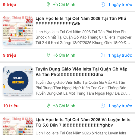
5% Khi Đăng Ký 2/ Ielts...
9 triệu
Hồ Chí Minh
1 ngày trước
Lịch Học Ielts Tại Cet Năm 2026 Tại Tân Phú
!!!!!!!!!!!!!!!!!!!!!!!!Gđh
Lịch Học Ielts Tại Cet Năm 2026 Tại Tân Phú Học Phí
Shock Nhất Tại Quận Gò Vấp Tháng 07 1/ Ielts Improver
Tối 2 4 6 Khai Giảng: 13/07/2026 Khung Giờ: 18:00 Đến
21:00 Học Phí Ưu Đãi 5% Khi Đăng Ký 2/ Ielts Basic Tối
3 5 7 Khai...
9 triệu
Hồ Chí Minh
1 ngày trước
Tuyển Dụng Giáo Viên Ielts Tại Quận Gò Vấp
Và Tân Phú!!!!!!!!!!!!!!!!!!!!!!Gdhx
Tuyển Dụng Giáo Viên Ielts Tại Quận Gò Vấp Và Tân
Phú Trung Tâm Ngoại Ngữ Kiến Tạo C.e.t Thông Báo
Tuyển Dụng Cet Là Một Trung Tâm Ngoại Ngữ Đã Được
Thành Lập 16 Năm Chuyên Về Chương Trình Anh Văn
Học Thuật Ielts &Ndash; Toefl Ibt. Trung Tâm...
10 triệu
Hồ Chí Minh
1 ngày trước
Lịch Học Ielts Tại Cet Năm 2026 Và Luyện Ielts
Từ 5.0 Đến 7.0!!!!!!!!!!!!!!!!!!!!!!!Yghbv
Lịch Học Ielts Tại Cet Năm 2026 &Ndash; Luyện Ielts