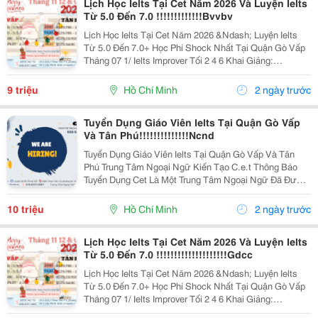
Lịch Học Ielts Tại Cet Năm 2026 Và Luyện Ielts
Từ 5.0 Đến 7.0 !!!!!!!!!!!!!Bvvbv
Lịch Học Ielts Tại Cet Năm 2026 &Ndash; Luyện Ielts
Từ 5.0 Đến 7.0+ Học Phí Shock Nhất Tại Quận Gò Vấp
Tháng 07 1/ Ielts Improver Tối 2 4 6 Khai Giảng:
13/07/2026 Khung Giờ: 18:00 Đến 21:00 Học Phí Ưu Đãi
5% Khi Đăng Ký 2/ Ielts...
9 triệu
Hồ Chí Minh
2 ngày trước
Tuyển Dụng Giáo Viên Ielts Tại Quận Gò Vấp
Và Tân Phú!!!!!!!!!!!!!!Ncnd
Tuyển Dụng Giáo Viên Ielts Tại Quận Gò Vấp Và Tân
Phú Trung Tâm Ngoại Ngữ Kiến Tạo C.e.t Thông Báo
Tuyển Dụng Cet Là Một Trung Tâm Ngoại Ngữ Đã Được
Thành Lập 16 Năm Chuyên Về Chương Trình Anh Văn
Học Thuật Ielts &Ndash; Toefl Ibt. Trung Tâm...
10 triệu
Hồ Chí Minh
2 ngày trước
Lịch Học Ielts Tại Cet Năm 2026 Và Luyện Ielts
Từ 5.0 Đến 7.0 !!!!!!!!!!!!!!!!!!!!Gdcc
Lịch Học Ielts Tại Cet Năm 2026 &Ndash; Luyện Ielts
Từ 5.0 Đến 7.0+ Học Phí Shock Nhất Tại Quận Gò Vấp
Tháng 07 1/ Ielts Improver Tối 2 4 6 Khai Giảng:
13/07/2026 Khung Giờ: 18:00 Đến 21:00 Học Phí Ưu Đãi