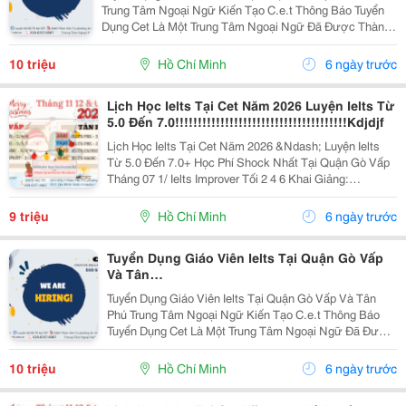
Trung Tâm Ngoại Ngữ Kiến Tạo C.e.t Thông Báo Tuyển
Dụng Cet Là Một Trung Tâm Ngoại Ngữ Đã Được Thành
Lập 16 Năm Chuyên Về Chương Trình Anh Văn Học
Thuật Ielts &Ndash; Toefl Ibt. Trung Tâm...
10 triệu
Hồ Chí Minh
6 ngày trước
Lịch Học Ielts Tại Cet Năm 2026 Luyện Ielts Từ
5.0 Đến 7.0!!!!!!!!!!!!!!!!!!!!!!!!!!!!!!!!!!!!!!Kdjdjf
Lịch Học Ielts Tại Cet Năm 2026 &Ndash; Luyện Ielts
Từ 5.0 Đến 7.0+ Học Phí Shock Nhất Tại Quận Gò Vấp
Tháng 07 1/ Ielts Improver Tối 2 4 6 Khai Giảng:
13/07/2026 Khung Giờ: 18:00 Đến 21:00 Học Phí Ưu Đãi
5% Khi Đăng Ký 2/ Ielts...
9 triệu
Hồ Chí Minh
6 ngày trước
Tuyển Dụng Giáo Viên Ielts Tại Quận Gò Vấp
Và Tân
Phú!!!!!!!!!!!!!!!!!!!!!!!!!!!!!!!!!!!!!!!!!!!Nbbm
Tuyển Dụng Giáo Viên Ielts Tại Quận Gò Vấp Và Tân
Phú Trung Tâm Ngoại Ngữ Kiến Tạo C.e.t Thông Báo
Tuyển Dụng Cet Là Một Trung Tâm Ngoại Ngữ Đã Được
Thành Lập 16 Năm Chuyên Về Chương Trình Anh Văn
Học Thuật Ielts &Ndash; Toefl Ibt. Trung Tâm...
10 triệu
Hồ Chí Minh
6 ngày trước