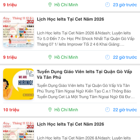
Học Thuật Ielts &Ndash; Toefl Ibt. Trung Tâm...
9 triệu
Hồ Chí Minh
23 giờ trước
Lịch Học Ielts Tại Cet Năm 2026
Lịch Học Ielts Tại Cet Năm 2026 &Ndash; Luyện Ielts
Từ 5.0 Đến 7.0+ Học Phí Shock Nhất Tại Quận Gò Vấp
Tháng 07 1/ Ielts Improver Tối 2 4 6 Khai Giảng:
13/07/2026 Khung Giờ: 18:00 Đến 21:00 Học Phí Ưu Đãi
5% Khi Đăng Ký 2/ Ielts...
9 triệu
Hồ Chí Minh
22 giờ trước
Tuyển Dụng Giáo Viên Ielts Tại Quận Gò Vấp
Và Tân Phú
Tuyển Dụng Giáo Viên Ielts Tại Quận Gò Vấp Và Tân
Phú Trung Tâm Ngoại Ngữ Kiến Tạo C.e.t Thông Báo
Tuyển Dụng Cet Là Một Trung Tâm Ngoại Ngữ Đã Được
Thành Lập 16 Năm Chuyên Về Chương Trình Anh Văn
Học Thuật Ielts &Ndash; Toefl Ibt. Trung Tâm...
10 triệu
Hồ Chí Minh
22 giờ trước
Lịch Học Ielts Tại Cet Năm 2026
Lịch Học Ielts Tại Cet Năm 2026 &Ndash; Luyện Ielts