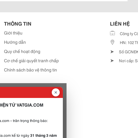
THÔNG TIN
LIÊN HỆ
Giới thiệu
Công ty C
Hướng dẫn
HN: 102 T
➤
Quy chế hoạt động
Số GCNĐKD
➤
Cơ chế giải quyết tranh chấp
Nơi cấp: S
Chính sách bảo vệ thông tin
IỆN TỬ VATGIA.COM
.com – trân trọng thông báo:
gia.com kể từ ngày
31 tháng 3 năm