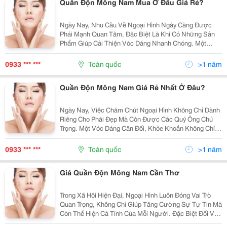
Quần Độn Mông Nam Mua Ở Đâu Giá Rẻ?
Ngày Nay, Nhu Cầu Về Ngoại Hình Ngày Càng Được
Phái Mạnh Quan Tâm, Đặc Biệt Là Khi Có Những Sản
Phẩm Giúp Cải Thiện Vóc Dáng Nhanh Chóng. Một
Trong Những Sản Phẩm Được Ưa Chuộng Là Quần Độn
Mông Nam, Giúp Tăng Cường Sự Tự Tin Nhờ Tạo Hình
0933 *** ***
Toàn quốc
>1 năm
Mông Đầy...
Quần Độn Mông Nam Giá Rẻ Nhất Ở Đâu?
Ngày Nay, Việc Chăm Chút Ngoại Hình Không Chỉ Dành
Riêng Cho Phái Đẹp Mà Còn Được Các Quý Ông Chú
Trọng. Một Vóc Dáng Cân Đối, Khỏe Khoắn Không Chỉ
Tạo Ấn Tượng Trong Giao Tiếp Mà Còn Giúp Phái Mạnh
Tự Tin Hơn Trong Cuộc Sống. Quần Độn Mông Nam
0933 *** ***
Toàn quốc
>1 năm
Giá...
Giá Quần Độn Mông Nam Cần Thơ
Trong Xã Hội Hiện Đại, Ngoại Hình Luôn Đóng Vai Trò
Quan Trọng, Không Chỉ Giúp Tăng Cường Sự Tự Tin Mà
Còn Thể Hiện Cá Tính Của Mỗi Người. Đặc Biệt Đối Với
Phái Mạnh, Việc Chăm Chút Hình Thể Để Có Một Vóc