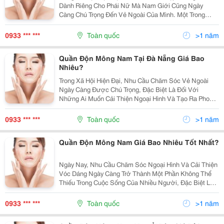
Dành Riêng Cho Phái Nữ Mà Nam Giới Cũng Ngày
Càng Chú Trọng Đến Vẻ Ngoài Của Mình. Một Trong
Những Sản Phẩm Đang Được Phái Mạnh Yêu Thích Và
Tìm Kiếm Nhiều Là Quần Độn Mông Nam Cần Thơ . Đây
0933 *** ***
Toàn quốc
>1 năm
Là Giải...
Quần Độn Mông Nam Tại Đà Nẵng Giá Bao
Nhiêu?
Trong Xã Hội Hiện Đại, Nhu Cầu Chăm Sóc Vẻ Ngoài
Ngày Càng Được Chú Trọng, Đặc Biệt Là Đối Với
Những Ai Muốn Cải Thiện Ngoại Hình Và Tạo Ra Phong
Cách Tự Tin, Cuốn Hút. Quần Độn Mông Nam Là Một
Trong Những Sản Phẩm Được Nhiều Người Tìm Kiếm
0933 *** ***
Toàn quốc
>1 năm
Để Thay...
Quần Độn Mông Nam Giá Bao Nhiêu Tốt Nhất?
Ngày Nay, Nhu Cầu Chăm Sóc Ngoại Hình Và Cải Thiện
Vóc Dáng Ngày Càng Trở Thành Một Phần Không Thể
Thiếu Trong Cuộc Sống Của Nhiều Người, Đặc Biệt Là
Nam Giới. Bên Cạnh Những Phương Pháp Tập Luyện
Và Chế Độ Ăn Uống, Quần Độn Mông Nam Đã Trở
0933 *** ***
Toàn quốc
>1 năm
Thành Một...