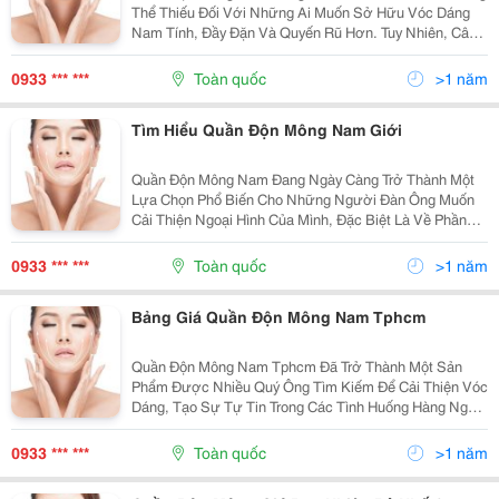
Thể Thiếu Đối Với Những Ai Muốn Sở Hữu Vóc Dáng
Nam Tính, Đầy Đặn Và Quyến Rũ Hơn. Tuy Nhiên, Câu
Hỏi Mà Nhiều Người Vẫn Thắc Mắc Là " Quần Độn
Mông Nam Giá Bao Nhiêu ? " Và Liệu Sản Phẩm Này Có
0933 *** ***
Toàn quốc
>1 năm
Xứng...
Tìm Hiểu Quần Độn Mông Nam Giới
Quần Độn Mông Nam Đang Ngày Càng Trở Thành Một
Lựa Chọn Phổ Biến Cho Những Người Đàn Ông Muốn
Cải Thiện Ngoại Hình Của Mình, Đặc Biệt Là Về Phần
Mông. Sản Phẩm Này Không Chỉ Giúp Tăng Cường Vẻ
Đẹp Cơ Thể Mà Còn Mang Lại Sự Tự Tin Trong Mọi
0933 *** ***
Toàn quốc
>1 năm
Tình...
Bảng Giá Quần Độn Mông Nam Tphcm
Quần Độn Mông Nam Tphcm Đã Trở Thành Một Sản
Phẩm Được Nhiều Quý Ông Tìm Kiếm Để Cải Thiện Vóc
Dáng, Tạo Sự Tự Tin Trong Các Tình Huống Hàng Ngày
Hay Trong Những Buổi Gặp Gỡ Quan Trọng. Với Nhu
Cầu Ngày Càng Cao, Các Mẫu Quần Độn Mông Dành
0933 *** ***
Toàn quốc
>1 năm
Riêng Cho...