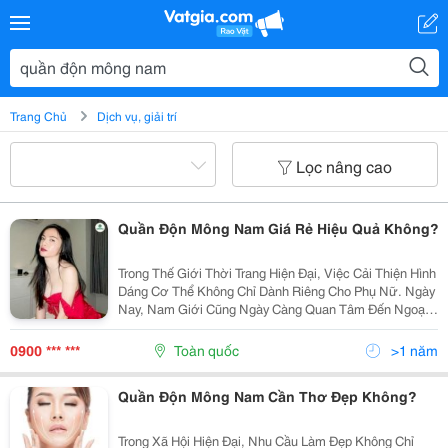
Trang Chủ
Dịch vụ, giải trí
Lọc nâng cao
Quần Độn Mông Nam Giá Rẻ Hiệu Quả Không?
Trong Thế Giới Thời Trang Hiện Đại, Việc Cải Thiện Hình
Dáng Cơ Thể Không Chỉ Dành Riêng Cho Phụ Nữ. Ngày
Nay, Nam Giới Cũng Ngày Càng Quan Tâm Đến Ngoại
Hình Của Mình, Đặc Biệt Là Vùng Mông. Quần Độn
Mông Nam Đã Trở Thành Một Phụ Kiện Phổ Biến,
0900 *** ***
Toàn quốc
>1 năm
Giúp...
Quần Độn Mông Nam Cần Thơ Đẹp Không?
Trong Xã Hội Hiện Đại, Nhu Cầu Làm Đẹp Không Chỉ