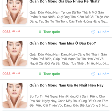
Quần Độn Mông Giá Bao Nhiêu Rẻ Nhất?
Quần Độn Mông Nam Tphcm Đã Trở Thành Một Sản
Phẩm Được Nhiều Quý Ông Tìm Kiếm Để Cải Thiện Vóc
Dáng, Tạo Sự Tự Tin Trong Các Tình Huống Hàng Ngày
Hay Trong Những Buổi Gặp Gỡ Quan Trọng. Với Nhu
Cầu Ngày Càng Cao, Các Mẫu Quần Độn Mông Dành
0933 *** ***
Toàn quốc
>1 năm
Riêng Cho...
Quần Độn Mông Nam Mua Ở Đâu Đẹp?
Quần Độn Mông Nam Đang Ngày Càng Trở Thành Sản
Phẩm Phổ Biến, Giúp Phái Mạnh Tự Tin Hơn Với Vẻ
Ngoài Cân Đối Và Săn Chắc. Tuy Nhiên, Nhiều Người
Vẫn Chưa Biết Nơi Mua Quần Độn Mông Nam Chất
Lượng, An Toàn Và Phù Hợp. Trong Bài Viết Này, Chúng
0933 *** ***
Toàn quốc
>1 năm
Tôi Sẽ...
Quần Độn Mông Nam Giá Rẻ Nhất Hiện Nay
Sự Tự Tin Về Ngoại Hình Không Chỉ Dành Riêng Cho
Phụ Nữ. Ngày Nay, Cánh Mày Râu Cũng Rất Quan Tâm
Đến Việc Cải Thiện Vóc Dáng, Đặc Biệt Là Vòng 3. Nếu
Bạn Đang Tìm Kiếm Giải Pháp Giúp Tăng Sự Cuốn Hút