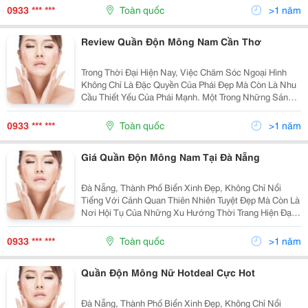
Mà Không Cần Phẫu Thuật, Quần Độn Mông Nam Giá
0933 *** ***
Toàn quốc
>1 năm
Rẻ...
Review Quần Độn Mông Nam Cần Thơ
Trong Thời Đại Hiện Nay, Việc Chăm Sóc Ngoại Hình
Không Chỉ Là Đặc Quyền Của Phái Đẹp Mà Còn Là Nhu
Cầu Thiết Yếu Của Phái Mạnh. Một Trong Những Sản
Phẩm Đang Được Ưa Chuộng Và Tìm Kiếm Nhiều Nhất
Tại Cần Thơ Chính Là Quần Độn Mông Nam. Vậy Quần
0933 *** ***
Toàn quốc
>1 năm
Độn...
Giá Quần Độn Mông Nam Tại Đà Nẵng
Đà Nẵng, Thành Phố Biển Xinh Đẹp, Không Chỉ Nổi
Tiếng Với Cảnh Quan Thiên Nhiên Tuyệt Đẹp Mà Còn Là
Nơi Hội Tụ Của Những Xu Hướng Thời Trang Hiện Đại.
Trong Số Đó, Quần Độn Mông Nam Tại Đà Nẵng Đang
Trở Thành Một Xu Hướng Được Nhiều Quý Ông Ưa...
0933 *** ***
Toàn quốc
>1 năm
Quần Độn Mông Nữ Hotdeal Cực Hot
Đà Nẵng, Thành Phố Biển Xinh Đẹp, Không Chỉ Nổi