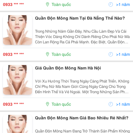
Dáng Hoàn Hảo Trở Thành Nhu Cầu Thiết Yếu....
0933 *** ***
Toàn quốc
>1 năm
Quần Độn Mông Nam Tại Đà Nẵng Thế Nào?
Trong Những Năm Gần Đây, Nhu Cầu Làm Đẹp Và Cải
Thiện Vóc Dáng Không Chỉ Dành Riêng Cho Phái Nữ Mà
Còn Lan Rộng Ra Cả Phái Mạnh. Đặc Biệt, Quần Độn
Mông Nam Là Sản Phẩm Được Nhiều Người Ưa
Chuộng Vì Khả Năng Mang Lại Vẻ Ngoài Cân Đối, Nam
0933 *** ***
Toàn quốc
>1 năm
Tính Và Tự...
Giá Quần Độn Mông Nam Hà Nội
Với Xu Hướng Thời Trang Ngày Càng Phát Triển, Không
Chỉ Phụ Nữ Mà Nam Giới Cũng Ngày Càng Chú Trọng
Đến Hình Thể Và Vẻ Ngoài. Một Trong Những Sản Phẩm
Đang Trở Thành Lựa Chọn Của Nhiều Quý Ông Là Quần
Độn Mông Nam. Vậy Quần Độn Mông Nam Hà Nội Có...
0933 *** ***
Toàn quốc
>1 năm
Quần Độn Mông Nam Giá Bao Nhiêu Rẻ Nhất?
Quần Độn Mông Nam Đang Trở Thành Sản Phẩm Không