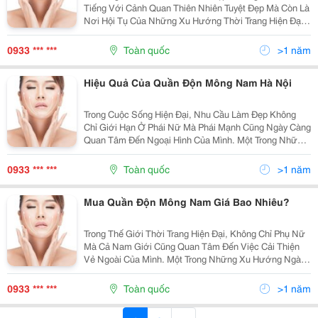
Tiếng Với Cảnh Quan Thiên Nhiên Tuyệt Đẹp Mà Còn Là
Nơi Hội Tụ Của Những Xu Hướng Thời Trang Hiện Đại.
Trong Số Đó, Quần Độn Mông Nam Tại Đà Nẵng Đang
Trở Thành Một Xu Hướng Được Nhiều Quý Ông Ưa...
0933 *** ***
Toàn quốc
>1 năm
Hiệu Quả Của Quần Độn Mông Nam Hà Nội
Trong Cuộc Sống Hiện Đại, Nhu Cầu Làm Đẹp Không
Chỉ Giới Hạn Ở Phái Nữ Mà Phái Mạnh Cũng Ngày Càng
Quan Tâm Đến Ngoại Hình Của Mình. Một Trong Những
Phương Pháp Hiệu Quả Để Cải Thiện Vóc Dáng Cho
Nam Giới Là Sử Dụng Quần Độn Mông. Tại Hà Nội,
0933 *** ***
Toàn quốc
>1 năm
Quần...
Mua Quần Độn Mông Nam Giá Bao Nhiêu?
Trong Thế Giới Thời Trang Hiện Đại, Không Chỉ Phụ Nữ
Mà Cả Nam Giới Cũng Quan Tâm Đến Việc Cải Thiện
Vẻ Ngoài Của Mình. Một Trong Những Xu Hướng Ngày
Càng Phổ Biến Là Quần Độn Mông Nam, Giúp Tăng
Kích Thước Và Cải Thiện Hình Dáng Vòng Ba. Vậy
0933 *** ***
Toàn quốc
>1 năm
Quần...