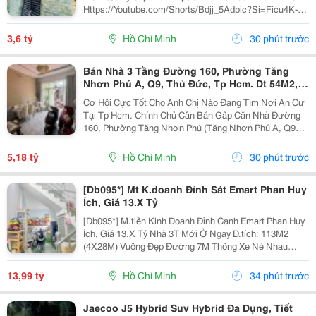
Https://Youtube.com/Shorts/Bdjj_5Adpic?Si=Ficu4K-
Ulrqinf8N Vị Trí Đẹp, Cách Mặt Tiền Nguyễn Thần Hiến
Chỉ , 10 Bước Chân Lên Xe Hơi,...
3,6 tỷ
Hồ Chí Minh
30 phút trước
Bán Nhà 3 Tầng Đường 160, Phường Tăng
Nhơn Phú A, Q9, Thủ Đức, Tp Hcm. Dt 54M2,
Sổ Hồng Riêng. Giá 5,18 Tỷ
Cơ Hội Cực Tốt Cho Anh Chị Nào Đang Tìm Nơi An Cư
Tại Tp Hcm. Chính Chủ Cần Bán Gấp Căn Nhà Đường
160, Phường Tăng Nhơn Phú (Tăng Nhơn Phú A, Q9
Cũ). Vị Trí Nhà Nằm Trong Khu Dân Cư Ổn Định, Giao
Thông Thuận Tiện Chỉ Vài Bước Là Ra Lã Xuân Oai,
5,18 tỷ
Hồ Chí Minh
30 phút trước
Lê...
[Db095*] Mt K.doanh Đỉnh Sát Emart Phan Huy
Ích, Giá 13.X Tỷ
[Db095*] M.tiền Kinh Doanh Đỉnh Cạnh Emart Phan Huy
Ích, Giá 13.X Tỷ Nhà 3T Mới Ở Ngay D.tích: 113M2
(4X28M) Vuông Đẹp Đường 7M Thông Xe Né Nhau
6Phòng Ngủ, 6Tolet Phù Hợp Kinh Doanh Kết Bạn Liên
Hệ Xem Nhà Ngay!
13,99 tỷ
Hồ Chí Minh
34 phút trước
Jaecoo J5 Hybrid Suv Hybrid Đa Dụng, Tiết