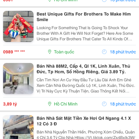
Thông Tin...
Best Unique Gifts For Brothers To Make Him
Smile
Looking For Something That Is Going To Shock Your
Brother With A Gift He Will Not Forget? Here Are Some
Unique Gifts For Brothers That Cater To All Kinds Of
Personalities And Interests. You Can Find Everything
From Fashionable Accessories And Fun...
0989 *** ***
Toàn quốc
18 phút trước
Bán Nhà 88M2, Cấp 4, Ql 1K, Linh Xuân, Thủ
Đức, Tp Hcm, Sổ Hồng Riêng, Giá 3.89 Tỷ.
Cần Tìm Nơi An Cư Hay Đầu Tư Lâu Dài Anh Em Ghé
Xem Căn Nhà Đường Quốc Lộ 1K, Linh Xuân, Thủ Đức.
Vị Trí Này Cực Kỳ Thuận Tiện, Giao Thông Kết Nối
Nhanh Chóng, Cực Kỳ Phù Hợp Cho Khách Mua Để Giữ
Tài Sản Hoặc Cho Thuê Đều Rất Ổn Định. Thông Tin...
3,89 tỷ
Hồ Chí Minh
18 phút trước
Bán Nhà Sát Mặt Tiền Xe Hơi Q4 Ngang 4.1 X
12 Có 3 Đ
Bán Nhà Nguyễn Thần Hiến, Phường Xóm Chiếu, Quận
4 Chỉ 3,6 Tỷ Clip Nhà Https://Vt.tiktok.com/Zs4Bxlk3W/