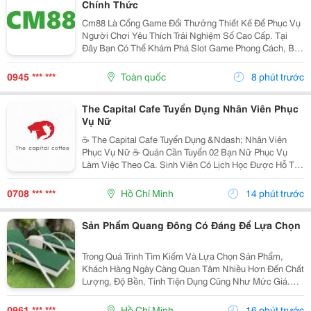
Chính Thức
Cm88 Là Cổng Game Đổi Thưởng Thiết Kế Để Phục Vụ
Người Chơi Yêu Thích Trải Nghiệm Số Cao Cấp. Tại
Đây Bạn Có Thể Khám Phá Slot Game Phong Cách, Bắn
Cá Sống Động, Thể Thao,... Và Nhiều Trò Đổi Thưởng
Khác. Giao Diện Thân Thiện, Tốc Độ Mượt Mà Trên...
0945 *** ***
Toàn quốc
8 phút trước
The Capital Cafe Tuyển Dụng Nhân Viên Phục
Vụ Nữ
☕️ The Capital Cafe Tuyển Dụng &Ndash; Nhân Viên
Phục Vụ Nữ ☕️ Quán Cần Tuyển 02 Bạn Nữ Phục Vụ
Làm Việc Theo Ca. Sinh Viên Có Lịch Học Được Hỗ Trợ
Sắp Xếp Ca Linh Động. ✨ Yêu Cầu &Bull; Nữ, Tuổi Từ
18 &Ndash; 20 &Bull; Nhiệt Tình, Vui Vẻ, Hòa...
0708 *** ***
Hồ Chí Minh
14 phút trước
Sản Phẩm Quang Đông Có Đáng Để Lựa Chọn
Trong Quá Trình Tìm Kiếm Và Lựa Chọn Sản Phẩm,
Khách Hàng Ngày Càng Quan Tâm Nhiều Hơn Đến Chất
Lượng, Độ Bền, Tính Tiện Dụng Cũng Như Mức Giá.
Thay Vì Chỉ Dựa Vào Quảng Cáo Hoặc Thông Tin Từ
Người Bán, Nhiều Người Có Xu Hướng Tìm Hiểu Thêm
0961 *** ***
Hồ Chí Minh
16 phút trước