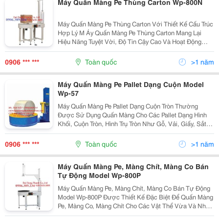
Máy Quấn Màng Pe Thùng Carton Wp-800N
Máy Quấn Màng Pe Thùng Carton Với Thiết Kế Cấu Trúc
Hợp Lý M Áy Quấn Màng Pe Thùng Carton Mang Lại
Hiệu Năng Tuyệt Vời, Độ Tin Cậy Cao Và Hoạt Động
Thuận Lợi, Có Thể Nâng Cao Hiệu Quả Sản Xuất Cũng
Như Ngăn Ngừa Hàng Hoá 'Thiệt Hại Trong Quá Trình...
0906 *** ***
Toàn quốc
>1 năm
Máy Quấn Màng Pe Pallet Dạng Cuộn Model
Wp-57
Máy Quấn Màng Pe Pallet Dạng Cuộn Tròn Thường
Được Sử Dụng Quấn Màng Cho Các Pallet Dạng Hình
Khối, Cuộn Tròn, Hình Trụ Tròn Như Gỗ, Vải, Giấy, Sắt,
Thép, Kim Loại,&Hellip;Máy Sử Dụng Cùng Với Màng
Pe Bao Bọc Quanh Pallet Để Bảo Vệ Hàng Hóa Tránh
0906 *** ***
Toàn quốc
>1 năm
Bị...
Máy Quấn Màng Pe, Màng Chít, Màng Co Bán
Tự Động Model Wp-800P
Máy Quấn Màng Pe, Màng Chít, Màng Co Bán Tự Động
Model Wp-800P Được Thiết Kế Đặc Biệt Để Quấn Màng
Pe, Màng Co, Màng Chít Cho Các Vật Thể Vừa Và Nhỏ
Được Đóng Gói Trong Thùng Carton Hoặc Xếp Trực Tiếp