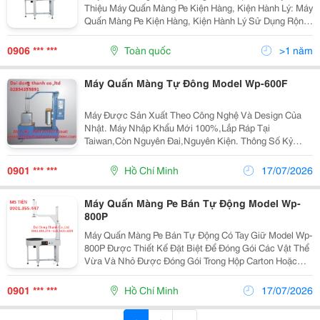
Thiệu Máy Quấn Màng Pe Kiện Hàng, Kiện Hành Lý: Máy
Quấn Màng Pe Kiện Hàng, Kiện Hành Lý Sử Dụng Rộng
Rãi Trong Ngành Công Nghiệp Hóa Chất, Điện Tử Công
Nghiệp, Vật Liệu Xây Dựng, Thiết Bị Gia...
0906 *** ***
Toàn quốc
>1 năm
Máy Quấn Màng Tự Đông Model Wp-600F
Máy Được Sản Xuất Theo Công Nghệ Và Design Của
Nhật. Máy Nhập Khẩu Mới 100%,Lắp Ráp Tại
Taiwan,Còn Nguyên Đai,Nguyên Kiện. Thông Số Kỷ
Thuật Máy Quấn Màng Pe Pallet: Wp-600F. Máy Quấn
Màng Pallet Tự Động: Có Thể Sử Dụng Chế Độ Tự...
0901 *** ***
Hồ Chí Minh
17/07/2026
Máy Quấn Màng Pe Bán Tự Động Model Wp-
800P
Máy Quấn Màng Pe Bán Tự Động Có Tay Giữ Model Wp-
800P Được Thiết Kế Đặt Biệt Để Đóng Gói Các Vật Thể
Vừa Và Nhỏ Được Đóng Gói Trong Hộp Carton Hoặc
Sếp Trực Tiếp Trên Bệ Quay Mà Không Cần Pallet. Máy
Được Thiết Kế Với Tấm Giữ Kiện Hàng Trên Cùng Là...
0901 *** ***
Hồ Chí Minh
17/07/2026