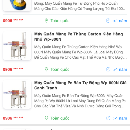
Động: Máy Quấn Màng Pe Tự Động Phù Hợp Quấn
Màng Cho Các Kiện Hàng Có Trọng Lượng Tối Đa 100
Kg. Máy Quấn Màng Pe Thùng Carton Cho Các Kiện
Hàng Nhỏ Được Thiết Kế Đặc Trưng Với Bộ Phận
0906 *** ***
Toàn quốc
>1 năm
Khung Giúp Giữ...
Máy Quấn Màng Pe Thùng Carton Kiện Hàng
Nhỏ Wp-800N
Máy Quấn Màng Pe Thùng Carton Kiện Hàng Nhỏ Wp-
800N Máy Quấn Màng Pe Wp-800N Là Loại Máy Dùng
Để Quấn Màng Pe Cho Các Vật Thể Vừa Và Nhỏ Được
Đóng Gói Trong Hộp Carton Hoặc Xếp Trực Tiếp Lên Bệ
Quay Mà Không Cần Pallet. Máy Được Thiết Kế Đặc
0906 *** ***
Toàn quốc
>1 năm
Biệt...
Máy Quấn Màng Pe Bán Tự Động Wp-800N Giá
Cạnh Tranh
Máy Quấn Màng Pe Bán Tự Động Wp-800N Máy Quấn
Màng Pe Wp-800N Là Loại Máy Dùng Để Quấn Màng Pe
Cho Các Vật Thể Vừa Và Nhỏ Được Đóng Gói Trong
Hộp Carton Hoặc Xếp Trực Tiếp Lên Bệ Quay Mà Không
Cần Pallet. Máy Được Thiết Kế Đặc Biệt Với Hai Cọc
0906 *** ***
Toàn quốc
>1 năm
Chắn...