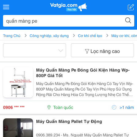
Trang Chủ
Công nghiệp, xây dựng
Cơ khí chế tạo
Máy cơ khí, c
Lọc nâng cao
Máy Quấn Màng Pe Đóng Gói Kiện Hàng Wp-
800P Giá Tốt
Máy Quấn Màng Pe Đóng Gói Kiện Hàng Có Tay Vịn Wp-
800P Máy Quấn Màng Pe Có Tay Vịn Phù Hợp Sử Dụng
Rộng Rãi Cho Hàng Hóa Có Trọng Lượng Nhẹ Có Thể
Được Tải Và Dỡ Bằng Tay Nhất Là Các Kiện Hàng Có
Dạng Hình Tròn Hoặc Hình Trụ Tròn Với Kích Thước
0906 *** ***
Toàn quốc
>1 năm
Các...
Máy Quấn Màng Pallet Tự Động
0906.389.234 ​- Ms. Nguyệt Máy Quấn Màng Pallet Tự