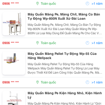
Lên Bệ Quay Mà Không Cần Pallet Máy Quấn Màng...
0906 *** ***
Toàn quốc
>1 năm
Máy Quấn Màng Pe, Màng Chít, Màng Co Bán
Tự Động Wp-800N Xuất Xứ Đài Loan
Máy Quấn Màng Pe, Màng Chít, Màng Co Bán Tự Động
Wp-800N Xuất Xứ Đài Loan Máy Quấn Màng Pe Wp-
800N Là Loại Máy Dùng Để Quấn Màng Pe Cho Các Vật
Thể Vừa Và Nhỏ Được Đóng Gói Trong Hộp Carton
Hoặc Xếp Trực Tiếp Lên Bệ Quay Mà Không Cần Pallet.
0906 *** ***
Toàn quốc
>1 năm
Máy...
Máy Quấn Màng Pallet Tự Động Wp-55 Của
Hãng Wellpack
Máy Quấn Màng Pallet Tự Động Wp-55 Của Hãng
Wellpack Máy Quấn Màng Pallet Tự Động Là Loại Máy
Được Thiết Kế Để Làm Công Việc Quấn Màng Pe, Màng
Chít Cho Các Pallet Hàng Hóa Thay Thế Dụng Cụ Quấn
Màng Bằng Tay, Giúp Doanh Nghiệp Giảm Thời Gian,
0906 *** ***
Toàn quốc
>1 năm
Nhân...
Máy Quấn Màng Pe Kiện Hàng Nhỏ, Kiện Hành
Lý
Máy Quấn Màng Pe Kiện Hàng Nhỏ, Kiện Hành Lý *Giới