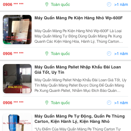
Nhận, Sân Bay, Hàng Không&Hellip;Máy Được Sản
0906 *** ***
Toàn quốc
>1 năm
Xuất Theo Công...
Máy Quấn Màng Pe Kiện Hàng Nhỏ Wp-600F
Máy Quấn Màng Pe Kiện Hàng Nhỏ Wp-600F Là Loại
Máy Quấn Màng Tự Động Dùng Quấn Màng Pe Xung
Quanh Các Kiện Hàng Hóa, Hành Lý, Thùng Carton
Trong Lĩnh Vực Sản Xuất Đóng Gói, Vận Tải, Giao
Nhận, Sân Bay, Hàng Không&Hellip;Máy Được Sản
0906 *** ***
Toàn quốc
>1 năm
Xuất Theo Công...
Máy Quấn Màng Pallet Nhập Khẩu Đài Loan
Giá Tốt, Uy Tín
Máy Quấn Màng Pallet Nhập Khẩu Đài Loan Giá Tốt, Uy
Tín Máy Quấn Màng Pallet Được Dùng Để Quấn Màng
Pe Xung Quanh Pallet, Nhằm Mục Đích Bảo Quản
Chống Ẩm Ướt, Trầy Sướt, Đổ Vỡ Hàng Hóa. Máy
Được Sản Xuất Tại Đài Loan Theo Thiết Kế Và Công
0906 *** ***
Toàn quốc
>1 năm
Nghệ Của...
Máy Quấn Màng Pe Tự Động, Quấn Pe Thùng
Carton, Kiện Hành Lý, Kiện Hàng Nhỏ
*Ưu Điểm Của Máy Quấn Màng Pe Thùng Carton Tự