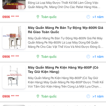
Động Là Loại Máy Được Thiết Kế Để Làm Công Việc
Quấn Màng Pe, Màng Chít Cho Các Pallet Hàng Hóa
Thay Thế Dụng Cụ Quấn Màng Bằng Tay, Giúp Doanh
Nghiệp Giảm Thời Gian, Nhân Công Và Nguyên Liệu,
0906 *** ***
Toàn quốc
>1 năm
Tiết...
Máy Quấn Màng Pe Bán Tự Động Wp-800N Giá
Rẻ Giao Toàn Quốc
Máy Quấn Màng Pe Bán Tự Động Wp-800N Giá Rẻ Máy
Quấn Màng Pe Wp-800N Là Loại Máy Dùng Để Quấn
Màng Pe Cho Các Vật Thể Vừa Và Nhỏ Được Đóng Gói
Trong Hộp Carton Hoặc Xếp Trực Tiếp Lên Bệ Quay Mà
Không Cần Pallet. Máy Được Thiết Kế Đặc Biệt Với
0906 *** ***
Toàn quốc
>1 năm
Hai...
Máy Quấn Màng Pe Kiện Hàng Wp-800P (Có
Tay Giữ Kiện Hàng)
Máy Quấn Màng Pe Kiện Hàng Wp-800P (Có Tay Giữ
Kiện Hàng) Máy Quấn Màng Pe Wp-800P Được Thiết Kế
Với Tấm Giữ Kiện Hàng Trên Cùng Là Một Lựa Chọn
Cho Hàng Hóa Không Ổn Định Và Đảm Bảo Được Đóng
Gói An Toàn. Máy Quấn Màng Pe Kiện Hàng Nhỏ Phù
0906 *** ***
Toàn quốc
>1 năm
Hợp...