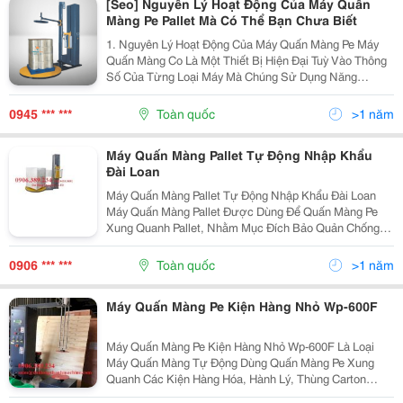
[Seo] Nguyên Lý Hoạt Động Của Máy Quấn
Màng Pe Pallet Mà Có Thể Bạn Chưa Biết
1. Nguyên Lý Hoạt Động Của Máy Quấn Màng Pe Máy
Quấn Màng Co Là Một Thiết Bị Hiện Đại Tuỳ Vào Thông
Số Của Từng Loại Máy Mà Chúng Sử Dụng Năng
Lượng Điện Thực Hiện Quá Trình Quấn Màng Bảo Vệ
Hàng Hóa Khác Nhau Trong Quá Trình Vận Chuyển Và
0945 *** ***
Toàn quốc
>1 năm
Lưu Trữ....
Máy Quấn Màng Pallet Tự Động Nhập Khẩu
Đài Loan
Máy Quấn Màng Pallet Tự Động Nhập Khẩu Đài Loan
Máy Quấn Màng Pallet Được Dùng Để Quấn Màng Pe
Xung Quanh Pallet, Nhằm Mục Đích Bảo Quản Chống
Ẩm Ướt, Trầy Sướt, Đổ Vỡ Hàng Hóa. Máy Được Sản
Xuất Tại Đài Loan Theo Thiết Kế Và Công Nghệ Của
0906 *** ***
Toàn quốc
>1 năm
Nhật Đảm...
Máy Quấn Màng Pe Kiện Hàng Nhỏ Wp-600F
Máy Quấn Màng Pe Kiện Hàng Nhỏ Wp-600F Là Loại
Máy Quấn Màng Tự Động Dùng Quấn Màng Pe Xung
Quanh Các Kiện Hàng Hóa, Hành Lý, Thùng Carton
Trong Lĩnh Vực Sản Xuất Đóng Gói, Vận Tải, Giao