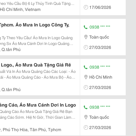
 Thủy Tinh Quà Tặng
17/06/2026
Hồ Chí Minh, Vietnam
phcm. Áo Mưa In Logo Công Ty,
0938 *** ***
Toàn quốc
Cầu! Áo Mưa In Logo Quảng
27/03/2026
Liệu Khác Nhau: Nhựa Cơ Sở, Nhựa Huệ
, Q.tân Phú
uy,.
 Logo., Áo Mưa Quà Tặng Giá Rẽ
0938 *** ***
t Và In Áo Mưa Quảng Cáo Các Loại: - Áo
Hồ Chí Minh
27/03/2026
, Q.tân Phú
ng Cáo, Áo Mưa Cánh Dơi In Logo
0938 *** ***
à Tặng Giá Rẽ Bạn
Toàn quốc
ảng Cáo Sớm. Hiệ N Giờ, Thời Gian Làm
n Sẽ Lâu. Giá Sẽ Tăng Xưởng Áo
27/03/2026
Xuất Áo
ư, Phú Thọ Hòa, Tân Phú, Tphcm