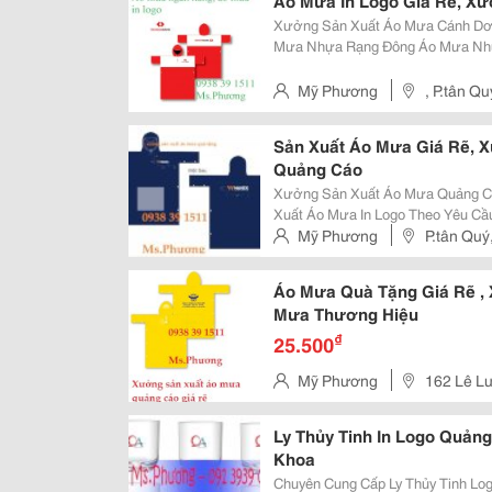
Áo Mưa In Logo Giá Rẽ, X
Xưởng Sản Xuất Áo Mưa Cánh Dơi In Logo Giá Rẽ Á
Mưa Nhựa Rạng Đông Áo Mưa Nhựa Padersuy Áo Mưa Nhựa Trong Áo Mưa
Nhũ Đài Loan Áo Mưa Rạng Đông Nhũ... Tham Khảo Thêm Tại:
Https://Www.facebook.com/Xuon
Mỹ Phương
, P.tân Q
Sản Xuất Áo Mưa Giá Rẽ, 
Quảng Cáo
Xưởng Sản Xuất Áo Mưa Quảng Cáo Áo Mưa Quà Tặng Giá Rẽ Xưở
Xuất Áo Mưa In Logo Theo Yêu Cầu Cty Chúng Tôi Nhận Nhận Sx Áo 
Theo Yêu Cầu - Áo Mưa Cánh Dơi - Áo Mưa Padersuy - Áo Mưa Bộ - Áo Mưa
Mỹ Phương
P.tân Quý
Quảng Cáo - Áo Mưa Khuyế
Áo Mưa Quà Tặng Giá Rẽ ,
Mưa Thương Hiệu
₫
25.500
Mỹ Phương
162 Lê L
Ly Thủy Tinh In Logo Quảng
Khoa
Chuyên Cung Cấp Ly Thủy Tinh Logo Ly Thủy Tinh Quà Tặng Khách Hàng