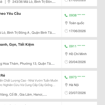
Rẻ
243/36 Mã Lò, Bình Trị Đông
Theo Yêu Cầu
0938 *** ***
Toàn quốc
17/06/2026
 Lò, Bình Trị Đông A , Quận Bình Tân ,
anh, Gọn, Tiết Kiệm
0911 *** ***
Hồ Chí Minh
20/04/2026
g Hoa Thám, Phường 13, Quận Tân
 Rẻ
0973 *** ***
Tiến Chất Lượng Cao - Nhà Vườn Tuấn Muôn
Hà Nội
Vực Nghiên Cứu Và Cung Cấp Cây Giống
 Cây Giống Chuẩn, Sạch Sâu Bệnh Và Cam
23/07/2026
g Thành....
Vàng, Cổ Bi , Gia Lâm, Hanoi,