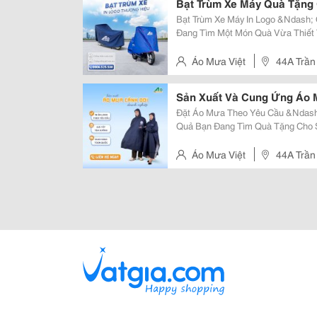
Bạt Trùm Xe Máy Quà Tặng
Bạt Trùm Xe Máy In Logo &Ndash; Q
Đang Tìm Một Món Quà Vừa Thiết
Trùm Xe Máy In Logo Chính Là Lự
Cho Doanh Nghiệp. Che Chắn Tối.
Áo Mưa Việt
44A Trần
Thạnh
Sản Xuất Và Cung Ứng Áo 
Đặt Áo Mưa Theo Yêu Cầu &Ndash;
Quả Bạn Đang Tìm Quà Tặng Cho Sự Kiện, Hội Nghị, Công Đoàn Vừa Thiết
Thực Vừa Giúp Quảng Bá Thương Hiệu? Áo Mưa In Logo Chính
&Ldquo;2 Trong 1&Rdquo; &Ndash;
Áo Mưa Việt
44A Trần
Thạnh