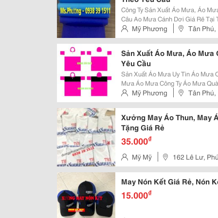
Công Ty Sản Xuất Áo Mưa, Áo Mưa
Câu Ao Mưa Cánh Dơi Giá Rẽ Tại Tphcm Đơn Vị Chuyên Sản Xuất Áo Mưa Áo
Mưa Quảng Cáo. Áo Mưa Quà Tặng Doanh Nghiệp Tham Khảo Thêm Tại:
Mỹ Phương
Tân Phú, 
Https://Www.facebook.com/Xuon
Sản Xuất Áo Mưa, Áo Mưa 
Yêu Cầu
Sản Xuất Áo Mưa Uy Tin Áo Mưa Quà Tặng Giá Rẽ Tại Tphcm Nhận Đặt Áo
Mưa Áo Mưa Công Ty Áo Mưa Quà Tặng Khách H
Sắc Lựa Chọn Kiểu Dáng Tùy Chọn : Áo Mưa Cánh Dơi, Áo Mưa Bộ, Áo Mưa
Mỹ Phương
Tân Phú, 
Bít. Áo Mưa Chữ A... Tham Khảo
Xưởng May Áo Thun, May Á
Tặng Giá Rẻ
₫
35.000
Mỹ Mỹ
162 Lê Lư, Ph
May Nón Kết Giá Rẻ, Nón K
₫
15.000