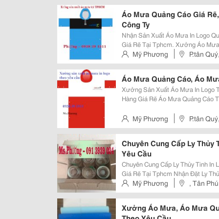
Áo Mưa Quảng Cáo Giá Rẽ,
Công Ty
Nhận Sản Xuất Áo Mưa In Logo Quảng Cáo T
Giá Rẽ Tại Tphcm. Xưởng Áo Mưa Đặt Áo Mưa In Logo Thương Hiệu Số
Lượng Lớn Với Kinh Nghiệm Sản Xuất Áo Mưa Nhiều Năm Chúng Tôi Chuyên
Mỹ Phương
P.tân Quý
Cung Cấp Các Dòng Sản Phẩm Áo
Áo Mưa Quảng Cáo, Áo Mư
Xưởng Sản Xuất Áo Mưa In Logo Theo Yêu Cầu Áo 
Hàng Giá Rẽ Áo Mưa Quảng Cáo Thườ Ng Được Làm Từ Chất Liệu Nh Ựa
Tốt, Chống Thấm Nước Cao, Có Th
Lực Tốt, Dễ Gấp Gọn Được Các C
Mỹ Phương
P.tân Quý
Chuyên Cung Cấp Ly Thủy Ti
Yêu Cầu
Chuyên Cung Cấp Ly Thủy Tinh In 
Giá Rẽ Tại Tphcm Nhận Đặt Ly Thủy Tinh ., Ly Thủy Tinh Quà Tặng Giá Rẽ,
Chuyên Cung Cáp Ly Thủy Tinh Ly Thủy Tinh In Logo Sẽ Là 1 Món Quà Tiện Lợi
Mỹ Phương
, Tân Phú
Cho Khách Hàng Yêu Quý Của
Xưởng Áo Mưa, Áo Mưa Quà
Theo Yêu Cầu