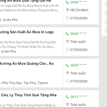
ưởng Áo Mưa Quà Tặng Giá Rẽ
0938 *** ***
o Mưa Nhựa Huệ Linh Áo
Hồ Chí Minh
27/03/2026
gaomuain
uý, Q.tân Phú
Xưởng Sản Xuất Áo Mưa In Logo
0938 *** ***
Toàn quốc
ng Sản
Mưa
27/03/2026
, Q.tân Phú
 Xưởng Áo Mưa Quảng Cáo , Áo
0938 *** ***
Toàn quốc
27/03/2026
ư, Phú Thọ Hòa, Tân Phú, Tphcm
 Cáo, Ly Thủy Tinh Quà Tặng Nha
0913 *** ***
Toàn quốc
! Ly