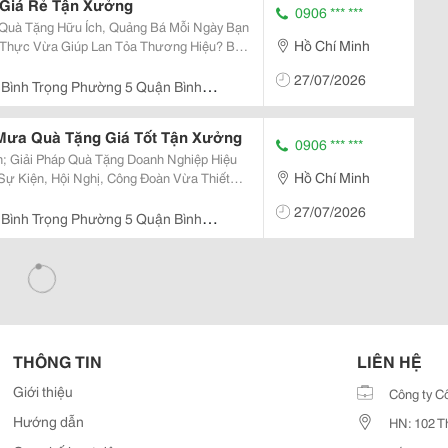
 Giá Rẻ Tận Xưởng
0906 *** ***
uà Tặng Hữu Ích, Quảng Bá Mỗi Ngày Bạn
Hồ Chí Minh
 Thực Vừa Giúp Lan Tỏa Thương Hiệu? Bạt
a Chọn &Ldquo;2 Trong 1&Rdquo; Hiệu Quả
27/07/2026
..
 Bình Trọng Phường 5 Quận Bình
Mưa Quà Tặng Giá Tốt Tận Xưởng
0906 *** ***
 Giải Pháp Quà Tặng Doanh Nghiệp Hiệu
Hồ Chí Minh
 Là Lựa Chọn
27/07/2026
 Dùng...
 Bình Trọng Phường 5 Quận Bình
THÔNG TIN
LIÊN HỆ
Giới thiệu
Công ty C
Hướng dẫn
HN: 102 T