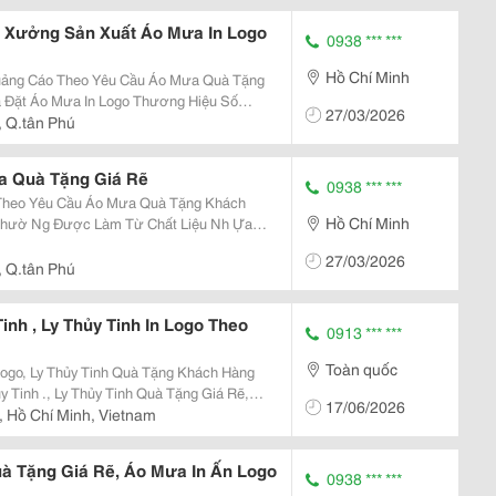
 Xưởng Sản Xuất Áo Mưa In Logo
0938 *** ***
Hồ Chí Minh
heo Yêu Cầu Áo Mưa Quà Tặng
27/03/2026
, Q.tân Phú
 Mưa Qu
a Quà Tặng Giá Rẽ
0938 *** ***
Mưa Quà Tặng Khách
Hồ Chí Minh
ời Gian Sử Dụng Lâu, Bền, Khó Rách, Chịu
27/03/2026
ông Ty, Ngân
, Q.tân Phú
nh , Ly Thủy Tinh In Logo Theo
0913 *** ***
Toàn quốc
Logo, Ly Thủy Tinh Quà Tặng Khách Hàng
17/06/2026
, Hồ Chí Minh, Vietnam
 Tặng Giá Rẽ, Áo Mưa In Ấn Logo
0938 *** ***