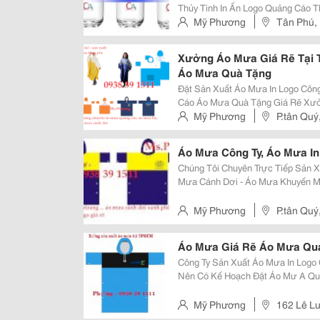
Thủy Tinh In Ấn Logo Quảng Cáo Theo Yêu Cầu Bộ 6 Ly
Giá Rẽ Bình Eo Thủy Tinh In Logo Theo Yêu Cầu Bình Sọc Thủy Tinh In Logo
Mỹ Phương
Tân Phú, 
Theo Yêu Cầu Tham
Xưởng Áo Mưa Giá Rẽ Tại T
Áo Mưa Quà Tặng
Đặt Sản Xuất Áo Mưa In Logo Công Ty Theo Yêu 
Cáo Áo Mưa Quà Tặng Giá Rẽ Xưởng Sx Áo Mưa Cánh Dơi In Logo Quảng
Cáo Giá Tốt. Áo Mưa Nhiều Chất 
Mỹ Phương
P.tân Quý
Linh, Nhựa Rạng Đông, Dù, Paders
Áo Mưa Công Ty, Áo Mưa In
Chúng Tôi Chuyên Trực Tiếp Sản Xuấ
Mưa Cánh Dơi - Áo Mưa Khuyến Mãi - Áo Mưa Quảng Cáo - Áo Mưa Bộ - Áo
Mưa Trẻ Em - Áo Mưa Rạng Đông - Áo Mưa Huệ Linh - Áo Mưa Chữ A - Áo
Mưa Bít N
Mỹ Phương
P.tân Quý
Áo Mưa Giá Rẽ Áo Mưa Quả
Công Ty Sản Xuất Áo Mưa In Logo Quảng Cáo Áo Mưa Qu
Nên Có Kế Hoạch Đặt Áo Mư A Qu
Hàng Nhanh. Vào Mùa Mưa Thì Thời Gia
Mưa Limac. Chúng Tôi Nhận Sản 
Mỹ Phương
162 Lê L