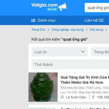
Danh mục
Liên hệ QC
Trang Chủ
Công nghiệp, xây dựng
Xây dựng
Kết quả tìm kiếm
"quạt ống gió"
Quà Tặng Giá Trị Vỉnh Cửa
Thiên Nhiên Giá Rẽ Hcm
Nhà Máy Đá Diệu Thiên Long - Chuyên Khai Thác, Điêu Khắc, Cung Cấp - Hủ
Lưu Tro Cốt - Búp Sen Để Mã ( Bia Mộ ) ( Đá Khối Đẻo Ra ) - Thi Cô
Đá Tấm Đá Khối - Cùng Một Chất Lượng Giá Tốt Nhất ( Giá Gốc ) Tư Vấn Thiết
Lê Xuân Diệu
168, Đi
Kế Miễ