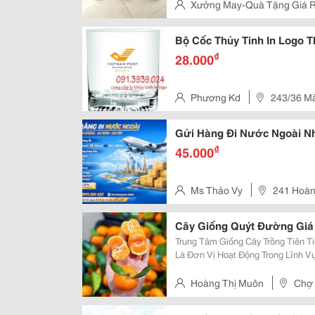
Xưởng May-Quà Tặng Giá 
A , Quận Bình Tân , Hcm
Bộ Cốc Thủy Tinh In Logo 
₫
28.000
Phương Kd
243/36 Mã
Hcm
Gửi Hàng Đi Nước Ngoài Nh
₫
45.000
Ms Thảo Vy
241 Hoàn
Bình Thành Phố Hồ Chí Minh
Cây Giống Quýt Đường Giá
Trung Tâm Giống Cây Trồng Tiên 
Là Đơn Vị Hoạt Động Trong Lĩnh 
Quýt Đường . Trung Tâm Đảm Bảo
Kết Chất Lượng Đến Khi Cây Trưởn
Hoàng Thị Muôn
Chợ 
Vietnam