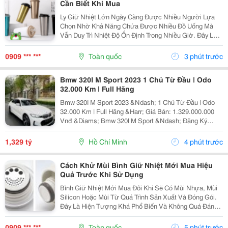
Cần Biết Khi Mua
Ly Giữ Nhiệt Lớn Ngày Càng Được Nhiều Người Lựa
Chọn Nhờ Khả Năng Chứa Được Nhiều Đồ Uống Mà
Vẫn Duy Trì Nhiệt Độ Ổn Định Trong Nhiều Giờ. Đây Là
Sản Phẩm Phù Hợp Với Người Thường Xuyên Di
Chuyển, Làm Việc Ngoài Trời Hoặc Cần Bổ Sung Đủ
0909 *** ***
Toàn quốc
3 phút trước
Nước Trong Cả...
Bmw 320I M Sport 2023 1 Chủ Từ Đầu | Odo
32.000 Km | Full Hãng
Bmw 320I M Sport 2023 &Ndash; 1 Chủ Từ Đầu | Odo
32.000 Km | Full Hãng &Harr; Giá Bán: 1.329.000.000
Vnđ &Diams; Bmw 320I M Sport &Ndash; Đăng Ký
11/2023 &Diams; Xe 1 Chủ Từ Đầu, Sử Dụng Kỹ, Giữ
Gìn Cẩn Thận &Diams; Odo: 32.000 Km &Diams; Bảo
1,329 tỷ
Hồ Chí Minh
4 phút trước
Dưỡng...
Cách Khử Mùi Bình Giữ Nhiệt Mới Mua Hiệu
Quả Trước Khi Sử Dụng
Bình Giữ Nhiệt Mới Mua Đôi Khi Sẽ Có Mùi Nhựa, Mùi
Silicon Hoặc Mùi Từ Quá Trình Sản Xuất Và Đóng Gói.
Đây Là Hiện Tượng Khá Phổ Biến Và Không Quá Đáng
Lo Ngại Nếu Được Vệ Sinh Đúng Cách. Hãy Cùng Tìm
Hiểu Cách Khử Mùi Bình Giữ Nhiệt Mới Mua Đơn...
0909 *** ***
Toàn quốc
5 phút trước