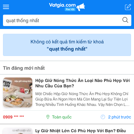
Không có kết quả tìm kiếm từ khoá
"quạt thống nhất"
Tin đăng mới nhất
Hộp Giữ Nóng Thức Ăn Loại Nào Phù Hợp Với
Nhu Cầu Của Bạn?
Một Chiếc Hộp Giữ Nóng Thức Ăn Phù Hợp Không Chỉ
Giúp Bữa Ăn Ngon Hơn Mà Còn Mang Lại Sự Tiện Lợi
Trong Nhiều Tình Huống Khác Nhau. Vậy Nên Chọn Loại
Nào Để Đáp Ứng Đúng Nhu Cầu Sử Dụng Hằng Ngày?
1. Những Trường Hợp Nên Sử Dụng Hộp Giữ Nóng
0909 *** ***
Toàn quốc
2 phút trước
Thức...
Ly Giữ Nhiệt Lớn Có Phù Hợp Với Bạn? Điều