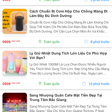
Cách Chuẩn Bị Cơm Hộp Cho Chồng Mang Đi
Làm Đầy Đủ Dinh Dưỡng
Chuẩn Bị Cơm Hộp Cho Chồng Mang Đi Làm Không Chỉ
Giúp Tiết Kiệm Chi Phí Mà Còn Đảm Bảo Bữa Trưa Đầy
Đủ Dinh Dưỡng. Chỉ Cần Lựa Chọn Món Ăn Và Khẩu
Phần Phù Hợp, Bạn Có Thể Giúp Bữa Ăn Mỗi Ngày Trở
Nên Ngon Miệng Và Đa Dạng Hơn. 1. Cách Xây Dựng
0909 *** ***
Toàn quốc
8 phút trước
Cơm...
Ly Giữ Nhiệt Dung Tích Lớn Liệu Có Phù Hợp
Với Bạn?
Ly Giữ Nhiệt 1000Ml Là Lựa Chọn Được Nhiều Người
Yêu Thích Nhờ Dung Tích Lớn, Đáp Ứng Nhu Cầu Mang
Theo Đủ Lượng Nước Cho Cả Buổi Học, Ngày Làm
Việc Hoặc Những Chuyến Đi Dài. Hãy Cùng Cozycup
Tìm Hiểu Ngay Trong Bài Viết Dưới Đây. 1. Vì Sao Ly
0909 *** ***
Toàn quốc
10 phút trước
Giữ...
Sang Nhượng Quán Cafe Mặt Tiền Đẹp Tại
Trung Tâm Bắc Giang
Sang Nhượng Quán Cafe Mặt Tiền Đẹp Tại Trung Tâm
Bắc Giang * Địa Chỉ: Khu Vực Quảng Trường, P Ngô