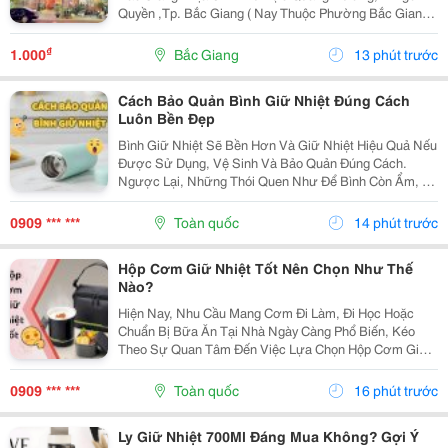
Quyền ,Tp. Bắc Giang ( Nay Thuộc Phường Bắc Giang *
Diện Tích: 115M&Sup2; - Thiết Kế: Quán 2 Tầng, Mặt
Bằng Rộng Rãi, Thoáng Đẹp - Vị Trí: Mặt Tiền...
₫
1.000
Bắc Giang
13 phút trước
Cách Bảo Quản Bình Giữ Nhiệt Đúng Cách
Luôn Bền Đẹp
Bình Giữ Nhiệt Sẽ Bền Hơn Và Giữ Nhiệt Hiệu Quả Nếu
Được Sử Dụng, Vệ Sinh Và Bảo Quản Đúng Cách.
Ngược Lại, Những Thói Quen Như Để Bình Còn Ẩm, Vệ
Sinh Không Kỹ Hoặc Sử Dụng Sai Mục Đích Có Thể
Khiến Bình Nhanh Ám Mùi, Giảm Khả Năng Giữ Nhiệt
0909 *** ***
Toàn quốc
14 phút trước
Và Rút...
Hộp Cơm Giữ Nhiệt Tốt Nên Chọn Như Thế
Nào?
Hiện Nay, Nhu Cầu Mang Cơm Đi Làm, Đi Học Hoặc
Chuẩn Bị Bữa Ăn Tại Nhà Ngày Càng Phổ Biến, Kéo
Theo Sự Quan Tâm Đến Việc Lựa Chọn Hộp Cơm Giữ
Nhiệt Tốt . Một Sản Phẩm Phù Hợp Không Chỉ Giúp Giữ
Món Ăn Thơm Ngon Mà Còn Mang Lại Sự Tiện Lợi Và
0909 *** ***
Toàn quốc
16 phút trước
An Tâm...
Ly Giữ Nhiệt 700Ml Đáng Mua Không? Gợi Ý