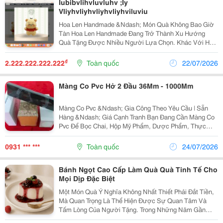
Iubibvlihvluvluhv ;Iy
Vliyhvliyhvliyhvliyhviluviu
Hoa Len Handmade &Ndash; Món Quà Không Bao Giờ
Tàn Hoa Len Handmade Đang Trở Thành Xu Hướng
Quà Tặng Được Nhiều Người Lựa Chọn. Khác Với Hoa
Tươi Chỉ Giữ Được Vẻ Đẹp Trong Thời Gian Ngắn, Hoa
Len Có Thể Lưu Giữ Trong Nhiều Năm Mà Vẫn Giữ
₫
2.222.222.222.222
Toàn quốc
22/07/2026
Nguyên...
Màng Co Pvc Hở 2 Đầu 36Mm - 1000Mm
Màng Co Pvc &Ndash; Gia Công Theo Yêu Cầu | Sẵn
Hàng &Ndash; Giá Cạnh Tranh Bạn Đang Cần Màng Co
Pvc Để Bọc Chai, Hộp Mỹ Phẩm, Dược Phẩm, Thực
Phẩm, Quà Tặng...? Cường Thịnh Nhận Gia Công Theo
Kích Thước Yêu Cầu, Đáp Ứng Đa Dạng Nhu Cầu
0931 *** ***
Toàn quốc
24/07/2026
Đóng...
Bánh Ngọt Cao Cấp Làm Quà Quà Tinh Tế Cho
Mọi Dịp Đặc Biệt
Một Món Quà Ý Nghĩa Không Nhất Thiết Phải Đắt Tiền,
Mà Quan Trọng Là Thể Hiện Được Sự Quan Tâm Và
Tấm Lòng Của Người Tặng. Trong Những Năm Gần
Đây, Bánh Ngọt Cao Cấp Đã Trở Thành Xu Hướng Quà