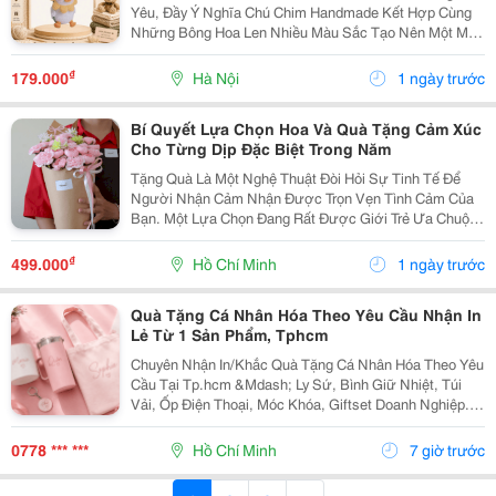
Yêu, Đầy Ý Nghĩa Chú Chim Handmade Kết Hợp Cùng
Những Bông Hoa Len Nhiều Màu Sắc Tạo Nên Một Món
Đồ Trang Trí Vô Cùng Dễ Thương. Sản Phẩm Được Làm
Thủ Công, Phù Hợp Để Trang Trí Bàn Học, Bàn Làm
₫
179.000
Hà Nội
1 ngày trước
Việc,...
Bí Quyết Lựa Chọn Hoa Và Quà Tặng Cảm Xúc
Cho Từng Dịp Đặc Biệt Trong Năm
Tặng Quà Là Một Nghệ Thuật Đòi Hỏi Sự Tinh Tế Để
Người Nhận Cảm Nhận Được Trọn Vẹn Tình Cảm Của
Bạn. Một Lựa Chọn Đang Rất Được Giới Trẻ Ưa Chuộng
Hiện Nay Là Dòng Sản Phẩm Kết Hợp Giữa Hoa Lụa
Bền Đẹp Và Các Phụ Kiện Công Nghệ Như Mã Qr Lời
₫
499.000
Hồ Chí Minh
1 ngày trước
Nhắn....
Quà Tặng Cá Nhân Hóa Theo Yêu Cầu Nhận In
Lẻ Từ 1 Sản Phẩm, Tphcm
Chuyên Nhận In/Khắc Quà Tặng Cá Nhân Hóa Theo Yêu
Cầu Tại Tp.hcm &Mdash; Ly Sứ, Bình Giữ Nhiệt, Túi
Vải, Ốp Điện Thoại, Móc Khóa, Giftset Doanh Nghiệp. -
Nhận In Lẻ Từ 1 Sản Phẩm, Không Bắt Số Lượng Tối
Thiểu - Khắc Tên, In Hình, In Logo Theo...
0778 *** ***
Hồ Chí Minh
7 giờ trước