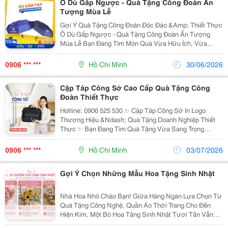
Ô Dù Gấp Ngược - Quà Tặng Công Đoàn Ấn
Tượng Mùa Lễ
Gợi Ý Quà Tặng Công Đoàn Độc Đáo &Amp; Thiết Thực
Ô Dù Gấp Ngược - Quà Tặng Công Đoàn Ấn Tượng
Mùa Lễ Bạn Đang Tìm Món Quà Vừa Hữu Ích, Vừa
Khác Biệt Để Tri Ân Nhân Viên, Khách Hàng? Dù Gấp
Ngược Chính Là Lựa Chọn &Ldquo;Ghi Điểm&Rdquo;
0906 *** ***
Hồ Chí Minh
30/06/2026
Tuyệt...
Cặp Táp Công Sở Cao Cấp Quà Tặng Công
Đoàn Thiết Thực
Hotline: 0906 525 530 ✨ Cặp Táp Công Sở In Logo
Thương Hiệu &Ndash; Quà Tặng Doanh Nghiệp Thiết
Thực ✨ Bạn Đang Tìm Quà Tặng Vừa Sang Trọng
&Ndash; Bền Đẹp &Ndash; Quảng Bá Thương Hiệu
Hiệu Quả? Cặp Táp Công Sở In Logo Theo Yêu Cầu
0906 *** ***
Hồ Chí Minh
03/07/2026
Chính Là Lựa...
Gợi Ý Chọn Những Mẫu Hoa Tặng Sinh Nhật
Nhà Hoa Nhỏ Chào Bạn! Giữa Hàng Ngàn Lựa Chọn Từ
Quà Tặng Công Nghệ, Quần Áo Thời Trang Cho Đến
Hiện Kim, Một Bó Hoa Tặng Sinh Nhật Tươi Tắn Vẫn
Luôn Giữ Vững Vị Trí "Nữ Hoàng" Giúp Truyền Tải Cảm