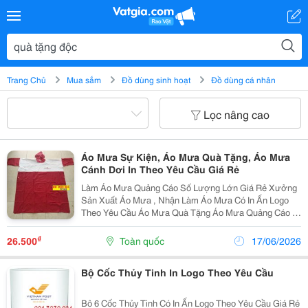
Trang Chủ
Mua sắm
Đồ dùng sinh hoạt
Đồ dùng cá nhân
Lọc nâng cao
Áo Mưa Sự Kiện, Áo Mưa Quà Tặng, Áo Mưa
Cánh Dơi In Theo Yêu Cầu Giá Rẻ
Làm Áo Mưa Quảng Cáo Số Lượng Lớn Giá Rẻ Xưởng
Sản Xuất Áo Mưa , Nhận Làm Áo Mưa Có In Ấn Logo
Theo Yêu Cầu Áo Mưa Quà Tặng Áo Mưa Quảng Cáo In
Logoo Giá Rẻ Làm Áo Mưa. Áo Mưa Công Ty, Áo Mưa
Quà Tặng Công Nhân, Áo Mưa Công Đoàn, Áo Mưa Q
₫
26.500
Toàn quốc
17/06/2026
Bộ Cốc Thủy Tinh In Logo Theo Yêu Cầu
Bô 6 Cốc Thủy Tinh Có In Ấn Logo Theo Yêu Cầu Giá Rẻ