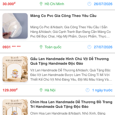
Tặng Được Nhiều Người Yêu Thích Nhờ Sự Kết Hợp
₫
30.000
Hồ Chí Minh
26/07/2026
Giữa Hương...
Màng Co Pvc Gia Công Theo Yêu Cầu
Màng Co Pvc &Ndash; Gia Công Theo Yêu Cầu | Sẵn
Hàng &Ndash; Giá Cạnh Tranh Bạn Đang Cần Màng Co
Pvc Để Bọc Chai, Hộp Mỹ Phẩm, Dược Phẩm, Thực
Phẩm, Quà Tặng...? Cường Thịnh Nhận Gia Công Theo
Kích Thước Yêu Cầu, Đáp Ứng Đa Dạng Nhu Cầu
0931 *** ***
Toàn quốc
27/07/2026
Đóng...
Gấu Len Handmade Hình Chú Vịt Dễ Thương
Quà Tặng Handmade Độc Đáo
Vịt Len Handmade Dễ Thương &Ndash; Quà Tặng Độc
Đáo Vịt Len Handmade Được Làm Thủ Công Tỉ Mỉ Với
Thiết Kế Chú Vịt Nhỏ Đáng Yêu, Đội Mũ Màu Vàng Và
Kết Hợp Khăn Choàng Màu Hồng. Sản Phẩm Có Kiểu
Dáng Xinh Xắn, Phù Hợp Để Làm Quà Tặng Hoặc Trang
₫
129.000
Hà Nội
1 ngày trước
Trí...
Chim Hoa Len Handmade Dễ Thương Đồ Trang
Trí Handmade Quà Tặng Độc Đáo
Chim Hoa Len Handmade &Ndash; Nhỏ Xinh, Đáng