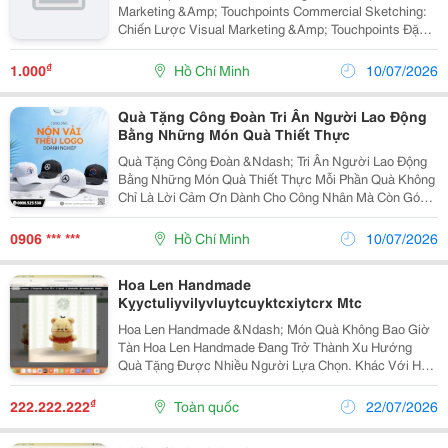
Marketing &Amp; Touchpoints Commercial Sketching:
Chiến Lược Visual Marketing &Amp; Touchpoints Đặc
Biệt: Cơ Hội Nhận Ngay Quà Tặng Cực Chất Từ Wacom
Khi Tham Gia Trực Tiếp! Có Phải Bạn Đang...
₫
1.000
Hồ Chí Minh
10/07/2026
Quà Tặng Công Đoàn Tri Ân Người Lao Động
Bằng Những Món Quà Thiết Thực
Quà Tặng Công Đoàn &Ndash; Tri Ân Người Lao Động
Bằng Những Món Quà Thiết Thực Mỗi Phần Quà Không
Chỉ Là Lời Cảm Ơn Dành Cho Công Nhân Mà Còn Góp
Phần Lan Tỏa Hình Ảnh Đơn Vị. Quà Tặng Văn Hóa Việt
Nhận Sản Xuất Và In Logo Theo Yêu Cầu Với...
0906 *** ***
Hồ Chí Minh
10/07/2026
Hoa Len Handmade
Kỵyctuliyvilyvluytcuyktcxiytcrx Mtc
Hoa Len Handmade &Ndash; Món Quà Không Bao Giờ
Tàn Hoa Len Handmade Đang Trở Thành Xu Hướng
Quà Tặng Được Nhiều Người Lựa Chọn. Khác Với Hoa
Tươi Chỉ Giữ Được Vẻ Đẹp Trong Thời Gian Ngắn, Hoa
Len Có Thể Lưu Giữ Trong Nhiều Năm Mà Vẫn Giữ
₫
222.222.222
Toàn quốc
22/07/2026
Nguyên...