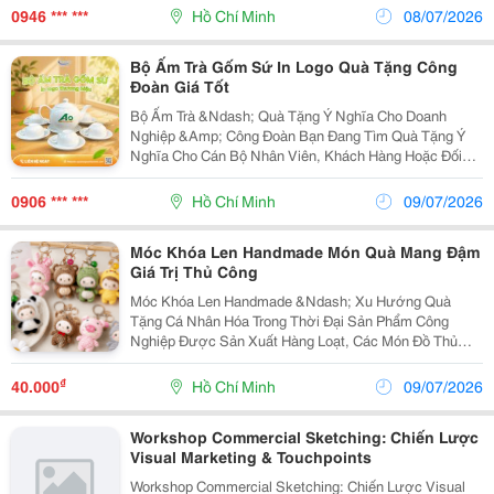
Xúc Một Cách Trọn Vẹn Nhất. Thế Nhưng, Thực Tế
0946 *** ***
Hồ Chí Minh
08/07/2026
Đời...
Bộ Ấm Trà Gốm Sứ In Logo Quà Tặng Công
Đoàn Giá Tốt
Bộ Ấm Trà &Ndash; Quà Tặng Ý Nghĩa Cho Doanh
Nghiệp &Amp; Công Đoàn Bạn Đang Tìm Quà Tặng Ý
Nghĩa Cho Cán Bộ Nhân Viên, Khách Hàng Hoặc Đối
Tác Trong Các Dịp Lễ, Hội Nghị, Kỷ Niệm Của Doanh
Nghiệp Và Công Đoàn? Bộ Ấm Trà Gốm Sứ In Logo Là...
0906 *** ***
Hồ Chí Minh
09/07/2026
Móc Khóa Len Handmade Món Quà Mang Đậm
Giá Trị Thủ Công
Móc Khóa Len Handmade &Ndash; Xu Hướng Quà
Tặng Cá Nhân Hóa Trong Thời Đại Sản Phẩm Công
Nghiệp Được Sản Xuất Hàng Loạt, Các Món Đồ Thủ
Công Ngày Càng Được Nhiều Người Yêu Thích. Trong
Đó, Móc Khóa Len Handmade Nổi Bật Bởi Vẻ Đẹp Mộc
₫
40.000
Hồ Chí Minh
09/07/2026
Mạc, Đáng Yêu...
Workshop Commercial Sketching: Chiến Lược
Visual Marketing & Touchpoints
Workshop Commercial Sketching: Chiến Lược Visual