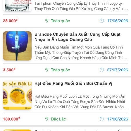
Tại Tphcm Chuyên Cung Cấp Ly Thủy Tinh In Logo Ly
Thủy Tinh Quà Tặng Giá Rẻ Xưởng Cung Cấp Ly Và In
Theo Yêu Cầu Nhận Đơn Hàng Sl Tù 100 Bộ Cung Cấp
Ly Thủy Tinh Quà Tặng Các Loại Gi
₫
28.000
Toàn quốc
17/06/2026
Brandde Chuyên Sản Xuất, Cung Cấp Quạt
Nhựa In Ấn Logo Quảng Cáo
Nếu Bạn Đang Muốn Tìm Một Món Quà Tặng Có Tính
Thẩm Mỹ, Thông Điệp Truyền Tải Dễ Dàng Cùng Tính
Ứng Dụng Cao Cho Những Khách Hàng Của Mình Thì
Sản Phẩm Quạt In Trực Tiếp Sẽ Là Sự Lựa Chọn Tuyệt
Vời Nhất. 02 Quạt Nhựa Cán Thẳng -Chất Liệu: Nhựa
₫
3.500
Toàn quốc
27/07/2026
Pp -Kí
Hạt Điều Rang Muối Giòn Bùi Chuẩn Vị
Hạt Điều Rang Muối Luôn Là Một Trong Những Món Ăn
Nhẹ Và Là Thức Quà Tặng Được Săn Đón Nhiều Nhất
Của Du Khách Khi Đến Với Vùng Đất Đỏ Bazan. Không
Chỉ Sở Hữu Hương Vị Béo Bùi, Giòn Tan Đặc Trưng,
Món Nông Sản Này Còn Chinh Phục Người Tiêu Dùng
₫
180.000
Đắc Lắc
17/06/2026
Nhờ...