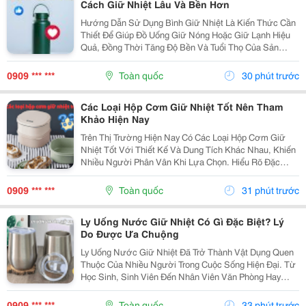
Cách Giữ Nhiệt Lâu Và Bền Hơn
Hướng Dẫn Sử Dụng Bình Giữ Nhiệt Là Kiến Thức Cần
Thiết Để Giúp Đồ Uống Giữ Nóng Hoặc Giữ Lạnh Hiệu
Quả, Đồng Thời Tăng Độ Bền Và Tuổi Thọ Của Sản
Phẩm. Trong Bài Viết Này, Cozycup Sẽ Chia Sẻ Cách Vệ
Sinh Bình Trước Khi Sử Dụng, Cách Dùng Đúng Mỗi...
0909 *** ***
Toàn quốc
30 phút trước
Các Loại Hộp Cơm Giữ Nhiệt Tốt Nên Tham
Khảo Hiện Nay
Trên Thị Trường Hiện Nay Có Các Loại Hộp Cơm Giữ
Nhiệt Tốt Với Thiết Kế Và Dung Tích Khác Nhau, Khiến
Nhiều Người Phân Vân Khi Lựa Chọn. Hiểu Rõ Đặc
Điểm Của Từng Loại Sẽ Giúp Bạn Dễ Dàng Tìm Được
Sản Phẩm Phù Hợp Với Nhu Cầu Sử Dụng Hằng Ngày.
0909 *** ***
Toàn quốc
31 phút trước
1....
Ly Uống Nước Giữ Nhiệt Có Gì Đặc Biệt? Lý
Do Được Ưa Chuộng
Ly Uống Nước Giữ Nhiệt Đã Trở Thành Vật Dụng Quen
Thuộc Của Nhiều Người Trong Cuộc Sống Hiện Đại. Từ
Học Sinh, Sinh Viên Đến Nhân Viên Văn Phòng Hay
Người Thường Xuyên Di Chuyển Đều Có Thể Sử Dụng
Để Mang Theo Đồ Uống Yêu Thích. Vậy Điều Gì Khiến
0909 *** ***
Toàn quốc
33 phút trước