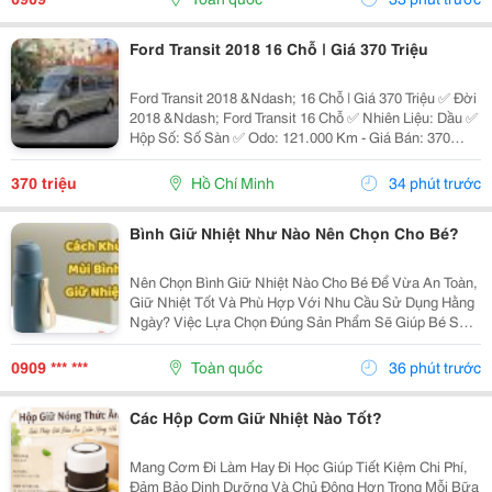
Ly...
Ford Transit 2018 16 Chỗ | Giá 370 Triệu
Ford Transit 2018 &Ndash; 16 Chỗ | Giá 370 Triệu ✅ Đời
2018 &Ndash; Ford Transit 16 Chỗ ✅ Nhiên Liệu: Dầu ✅
Hộp Số: Số Sàn ✅ Odo: 121.000 Km - Giá Bán: 370
Triệu - Xem Xe: 76/45/14 Đường 19, P. Linh Chiểu, Tp.
Thủ Đức Liên Hệ: 0352 507 269 Xe...
370 triệu
Hồ Chí Minh
34 phút trước
Bình Giữ Nhiệt Như Nào Nên Chọn Cho Bé?
Nên Chọn Bình Giữ Nhiệt Nào Cho Bé Để Vừa An Toàn,
Giữ Nhiệt Tốt Và Phù Hợp Với Nhu Cầu Sử Dụng Hằng
Ngày? Việc Lựa Chọn Đúng Sản Phẩm Sẽ Giúp Bé Sử
Dụng Thuận Tiện Hơn Và Cha Mẹ Cũng Yên Tâm Hơn.
Cùng Khám Phá 7 Tiêu Chí Quan Trọng Ngay Dưới Đây
0909 *** ***
Toàn quốc
36 phút trước
Để...
Các Hộp Cơm Giữ Nhiệt Nào Tốt?
Mang Cơm Đi Làm Hay Đi Học Giúp Tiết Kiệm Chi Phí,
Đảm Bảo Dinh Dưỡng Và Chủ Động Hơn Trong Mỗi Bữa