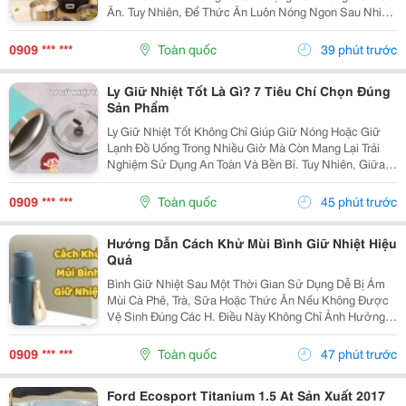
Ăn. Tuy Nhiên, Để Thức Ăn Luôn Nóng Ngon Sau Nhiều
Giờ, Việc Lựa Chọn Một Chiếc Hộp Cơm Giữ Nhiệt Nào
Tốt Là Điều Rất Quan Trọng. Bài Viết Dưới Đây Sẽ...
0909 *** ***
Toàn quốc
39 phút trước
Ly Giữ Nhiệt Tốt Là Gì? 7 Tiêu Chí Chọn Đúng
Sản Phẩm
Ly Giữ Nhiệt Tốt Không Chỉ Giúp Giữ Nóng Hoặc Giữ
Lạnh Đồ Uống Trong Nhiều Giờ Mà Còn Mang Lại Trải
Nghiệm Sử Dụng An Toàn Và Bền Bỉ. Tuy Nhiên, Giữa
Hàng Trăm Mẫu Mã Trên Thị Trường, Không Phải Sản
Phẩm Nào Cũng Đáp Ứng Được Chất Lượng Như Mong
0909 *** ***
Toàn quốc
45 phút trước
Đợi....
Hướng Dẫn Cách Khử Mùi Bình Giữ Nhiệt Hiệu
Quả
Bình Giữ Nhiệt Sau Một Thời Gian Sử Dụng Dễ Bị Ám
Mùi Cà Phê, Trà, Sữa Hoặc Thức Ăn Nếu Không Được
Vệ Sinh Đúng Các H. Điều Này Không Chỉ Ảnh Hưởng
Đến Hương Vị Đồ Uống Mà Còn Gây Mất Vệ Sinh. Hãy
Cùng Tìm Hiểu Những Cách Khử Mùi Bình Giữ Nhiệt
0909 *** ***
Toàn quốc
47 phút trước
Đơn...
Ford Ecosport Titanium 1.5 At Sản Xuất 2017