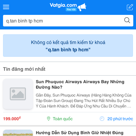
Không có kết quả tìm kiếm từ khoá
"q.tan bình tp hcm"
Tin đăng mới nhất
Sun Phuquoc Airways Airways Bay Những
Đường Nào?
Gần Đây, Sun Phuquoc Airways (Hãng Hàng Không Của
Tập Đoàn Sun Group) Đang Thu Hút Rất Nhiều Sự Chú
Ý Của Hành Khách. Để Đáp Ứng Nhu Cầu Di Chuyển Và
Du Lịch, Hãng Đang Liên Tục Mở Rộng Mạng Lưới Bay,
Kết Nối Trực Tiếp Phú Quốc Với Nhiều Tỉnh Thành...
₫
199.000
Toàn quốc
20 phút trước
Hướng Dẫn Sử Dụng Bình Giữ Nhiệt Đúng