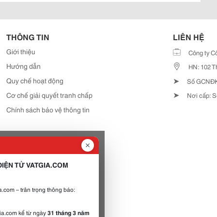
THÔNG TIN
LIÊN HỆ
Giới thiệu
Công ty C
Hướng dẫn
HN: 102 T
➤
Quy chế hoạt động
Số GCNĐKD
➤
Cơ chế giải quyết tranh chấp
Nơi cấp: S
Chính sách bảo vệ thông tin
IỆN TỬ VATGIA.COM
.com – trân trọng thông báo:
gia.com kể từ ngày
31 tháng 3 năm