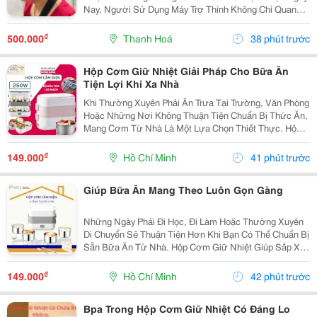
Nay, Người Sử Dụng Máy Trợ Thính Không Chỉ Quan
Tâm Đến Nghe Rõ, Mà Còn Mong Muốn Một Thiết Bị
Nhỏ Gọn, Thẩm Mỹ, Dễ Sử Dụng Và Thoải Mái Khi Đeo.
₫
500.000
Thanh Hoá
38 phút trước
...
Hộp Cơm Giữ Nhiệt Giải Pháp Cho Bữa Ăn
Tiện Lợi Khi Xa Nhà
Khi Thường Xuyên Phải Ăn Trưa Tại Trường, Văn Phòng
Hoặc Những Nơi Không Thuận Tiện Chuẩn Bị Thức Ăn,
Mang Cơm Từ Nhà Là Một Lựa Chọn Thiết Thực. Hộp
Cơm Giữ Nhiệt Giúp Bạn Sắp Xếp Các Món Ăn Gọn
Gàng Và Dễ Dàng Mang Theo Trong Ngày. Lựa Chọn
₫
149.000
Hồ Chí Minh
41 phút trước
Hộp...
Giúp Bữa Ăn Mang Theo Luôn Gọn Gàng
Những Ngày Phải Đi Học, Đi Làm Hoặc Thường Xuyên
Di Chuyển Sẽ Thuận Tiện Hơn Khi Bạn Có Thể Chuẩn Bị
Sẵn Bữa Ăn Từ Nhà. Hộp Cơm Giữ Nhiệt Giúp Sắp Xếp
Cơm Và Thức Ăn Ngăn Nắp, Dễ Mang Theo Và Phù
Hợp Với Nhiều Nhu Cầu Sử Dụng. Chọn Hộp Dựa
₫
149.000
Hồ Chí Minh
42 phút trước
Trên...
Bpa Trong Hộp Cơm Giữ Nhiệt Có Đáng Lo