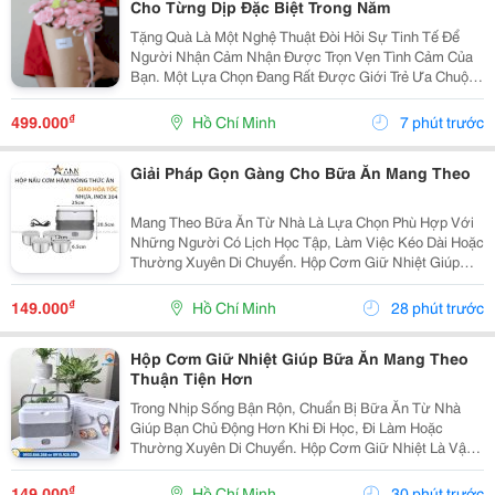
Cho Từng Dịp Đặc Biệt Trong Năm
Tặng Quà Là Một Nghệ Thuật Đòi Hỏi Sự Tinh Tế Để
Người Nhận Cảm Nhận Được Trọn Vẹn Tình Cảm Của
Bạn. Một Lựa Chọn Đang Rất Được Giới Trẻ Ưa Chuộng
Hiện Nay Là Dòng Sản Phẩm Kết Hợp Giữa Hoa Lụa
Bền Đẹp Và Các Phụ Kiện Công Nghệ Như Mã Qr Lời
₫
499.000
Hồ Chí Minh
7 phút trước
Nhắn....
Giải Pháp Gọn Gàng Cho Bữa Ăn Mang Theo
Mang Theo Bữa Ăn Từ Nhà Là Lựa Chọn Phù Hợp Với
Những Người Có Lịch Học Tập, Làm Việc Kéo Dài Hoặc
Thường Xuyên Di Chuyển. Hộp Cơm Giữ Nhiệt Giúp
Sắp Xếp Các Món Ăn Ngăn Nắp, Thuận Tiện Mang
Theo Và Sử Dụng Trong Ngày. Chọn Hộp Có Ngăn Phù
₫
149.000
Hồ Chí Minh
28 phút trước
Hợp ...
Hộp Cơm Giữ Nhiệt Giúp Bữa Ăn Mang Theo
Thuận Tiện Hơn
Trong Nhịp Sống Bận Rộn, Chuẩn Bị Bữa Ăn Từ Nhà
Giúp Bạn Chủ Động Hơn Khi Đi Học, Đi Làm Hoặc
Thường Xuyên Di Chuyển. Hộp Cơm Giữ Nhiệt Là Vật
Dụng Hữu Ích Để Sắp Xếp Cơm Và Thức Ăn Gọn Gàng,
Thuận Tiện Mang Theo Trong Ngày. Lựa Chọn Hộp Theo
₫
149.000
Hồ Chí Minh
30 phút trước