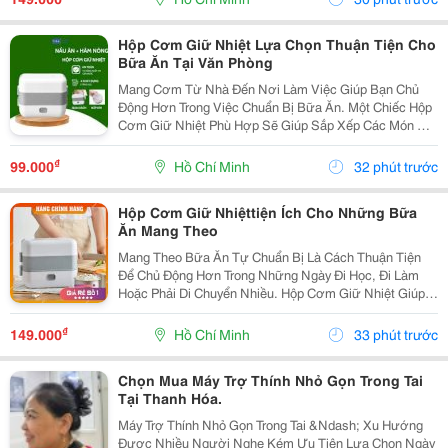
Nhu...
Hộp Cơm Giữ Nhiệt Lựa Chọn Thuận Tiện Cho
Bữa Ăn Tại Văn Phòng
Mang Cơm Từ Nhà Đến Nơi Làm Việc Giúp Bạn Chủ
Động Hơn Trong Việc Chuẩn Bị Bữa Ăn. Một Chiếc Hộp
Cơm Giữ Nhiệt Phù Hợp Sẽ Giúp Sắp Xếp Các Món Ăn
Gọn Gàng, Dễ Mang Theo Và Thuận Tiện Sử Dụng
Trong Thời Gian Nghỉ Trưa. Chọn Hộp Có Cấu Tạo Phù
₫
99.000
Hồ Chí Minh
32 phút trước
Hợp ...
Hộp Cơm Giữ Nhiệttiện Ích Cho Những Bữa
Ăn Mang Theo
Mang Theo Bữa Ăn Tự Chuẩn Bị Là Cách Thuận Tiện
Để Chủ Động Hơn Trong Những Ngày Đi Học, Đi Làm
Hoặc Phải Di Chuyển Nhiều. Hộp Cơm Giữ Nhiệt Giúp
Các Món Ăn Được Sắp Xếp Ngăn Nắp, Dễ Mang Theo
Và Phù Hợp Với Nhiều Lịch Trình Khác Nhau. Chọn
₫
149.000
Hồ Chí Minh
33 phút trước
Hộp...
Chọn Mua Máy Trợ Thính Nhỏ Gọn Trong Tai
Tại Thanh Hóa.
Máy Trợ Thính Nhỏ Gọn Trong Tai &Ndash; Xu Hướng
Được Nhiều Người Nghe Kém Ưu Tiên Lựa Chọn Ngày