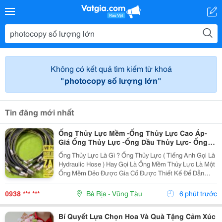
Không có kết quả tìm kiếm từ khoá
"photocopy số lượng lớn"
Tin đăng mới nhất
Ống Thủy Lực Mềm -Ống Thủy Lực Cao Áp-
Giá Ống Thủy Lực -Ống Dầu Thủy Lực- Ống
Dầu Thủy Lực 1 2- Ống Thủy Lực Phi 21- Ống
Ống Thủy Lực Là Gì ? Ống Thủy Lực ( Tiếng Anh Gọi Là
Thủy Lực 1 4 -Ống Thủy Lực 3 8
Hydraulic Hose ) Hay Gọi Là Ống Mềm Thủy Lực Là Một
Ống Mềm Dẻo Được Gia Cố Được Thiết Kế Để Dẫn
Chất Lỏng Thủy Lực Áp Suất Cao Trong Hệ Thống Thủy
Lực. Ống Thủy Lực Này Rất Quan Trọng Trong...
0938 *** ***
Bà Rịa - Vũng Tàu
6 phút trước
Bí Quyết Lựa Chọn Hoa Và Quà Tặng Cảm Xúc