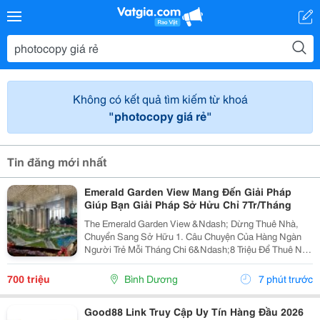
Không có kết quả tìm kiếm từ khoá
"photocopy giá rẻ"
Tin đăng mới nhất
Emerald Garden View Mang Đến Giải Pháp
Giúp Bạn Giải Pháp Sở Hửu Chỉ 7Tr/Tháng
The Emerald Garden View &Ndash; Dừng Thuê Nhà,
Chuyển Sang Sở Hữu 1. Câu Chuyện Của Hàng Ngàn
Người Trẻ Mỗi Tháng Chi 6&Ndash;8 Triệu Để Thuê Nhà
Nhưng Tài Sản Vẫn Là Con Số 0. Emerald Garden View
Mang Đến Giải Pháp Giúp Bạn Chuyển Tiền Thuê Nhà...
700 triệu
Bình Dương
7 phút trước
Good88 Link Truy Cập Uy Tín Hàng Đầu 2026