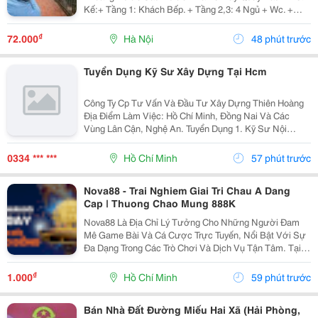
Kế:+ Tầng 1: Khách Bếp. + Tầng 2,3: 4 Ngủ + Wc. +
Tầng 4: Phòng Thờ Sân Phơi Rộng Rãi. + Gần Trường,
Gần Chợ + Giao Thông Thuận Tiện. Sổ Đỏ...
₫
72.000
Hà Nội
48 phút trước
Tuyển Dụng Kỹ Sư Xây Dựng Tại Hcm
Công Ty Cp Tư Vấn Và Đầu Tư Xây Dựng Thiên Hoàng
Địa Điểm Làm Việc: Hồ Chí Minh, Đồng Nai Và Các
Vùng Lân Cận, Nghệ An. Tuyển Dụng 1. Kỹ Sư Nội
Nghiệp Công Trình Giao Thông, Cầu Đường : 06 2. Kỹ
Sư Hiện Trường Công Trình Giao Thông, Cầu...
0334 *** ***
Hồ Chí Minh
57 phút trước
Nova88 - Trai Nghiem Giai Tri Chau A Dang
Cap | Thuong Chao Mung 888K
Nova88 Là Địa Chỉ Lý Tưởng Cho Những Người Đam
Mê Game Bài Và Cá Cược Trực Tuyến, Nổi Bật Với Sự
Đa Dạng Trong Các Trò Chơi Và Dịch Vụ Tận Tâm. Tại
Nova88, Người Chơi Được Trải Nghiệm Những Sản
Phẩm Cá Cược Chất Lượng Nhất, Từ Cá Cược Thể
₫
1.000
Hồ Chí Minh
59 phút trước
Thao Đến...
Bán Nhà Đất Đường Miếu Hai Xã (Hải Phòng,