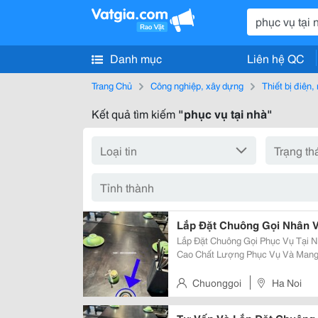
Danh mục
Liên hệ QC
Trang Chủ
Công nghiệp, xây dựng
Thiết bị điện
Kết quả tìm kiếm
"phục vụ tại nhà"
Lắp Đặt Chuông Gọi Nhân 
Lắp Đặt Chuông Gọi Phục Vụ Tại Nhà Hàng Hà 
Cao Chất Lượng Phục Vụ Và Mang 
Khách, Nhà Hàng Hà Nội Xưa &Nda
Chính Thức Triển Khai Hệ Thống C
Chuonggoi
Ha Noi