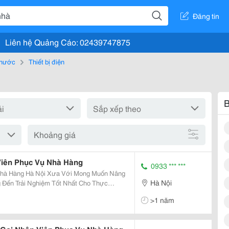
Đăng tin
Liên hệ Quảng Cáo: 02439747875
, nước
Thiết bị điện
B
Khoảng giá
Viên Phục Vụ Nhà Hàng
0933 *** ***
Nội Xưa Với Mong Muốn Nâng
Hà Nội
Đến Trải Nghiệm Tốt Nhất Cho Thực
sh; Tọa Lạc Tại Số 8 Tôn Thất Thuyết Đã
>1 năm
huông Gọi...