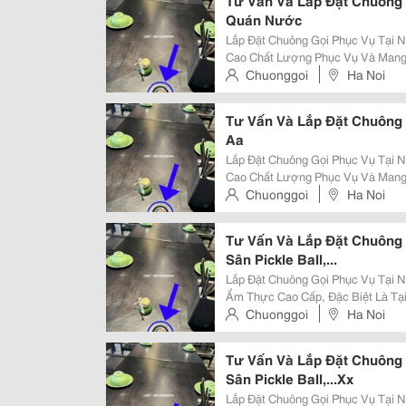
Tư Vấn Và Lắp Đặt Chuông 
Quán Nước
Lắp Đặt Chuông Gọi Phục Vụ Tại Nhà Hàng Hà 
Cao Chất Lượng Phục Vụ Và Mang 
Khách, Nhà Hàng Hà Nội Xưa &Nda
Chuonggoi
Ha Noi
Chính Thức Triển Khai Hệ Thống C
Tư Vấn Và Lắp Đặt Chuông
Aa
Lắp Đặt Chuông Gọi Phục Vụ Tại Nhà Hàng Hà 
Cao Chất Lượng Phục Vụ Và Mang 
Khách, Nhà Hàng Hà Nội Xưa &Nda
Chuonggoi
Ha Noi
Chính Thức Triển Khai Hệ Thống C
Tư Vấn Và Lắp Đặt Chuông 
Sân Pickle Ball,...
Lắp Đặt Chuông Gọi Phục Vụ Tại Nhà Hàn
Ẩm Thực Cao Cấp, Đặc Biệt Là Tạ
Cao Sự Tinh Tế, Yên Tĩnh Và Phụ
Chuonggoi
Ha Noi
Thống Chuông Gọi Phục Vụ Không 
Tư Vấn Và Lắp Đặt Chuông 
Sân Pickle Ball,...Xx
Lắp Đặt Chuông Gọi Phục Vụ Tại Nhà Hàn