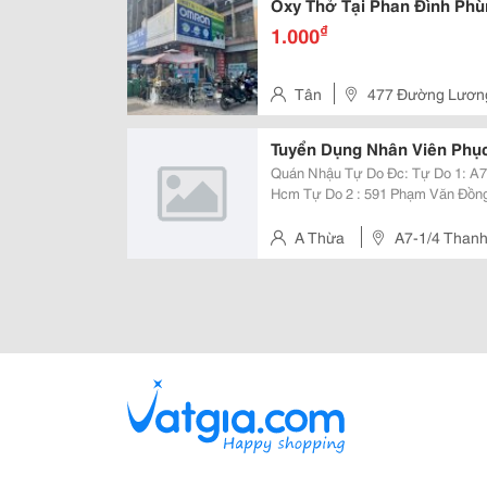
Oxy Thở Tại Phan Đình Phù
₫
1.000
Tân
477 Đường Lương
Tuyển Dụng Nhân Viên Phục
Quán Nhậu Tự Do Đc: Tự Do 1: A7-
Hcm Tự Do 2 : 591 Phạm Văn Đồng
Hồng Phong, P. Vũng Tàu, Hcm Tuy
Tiếp Thực Nam ( Không Vướng Bậ
A Thừa
A7-1/4 Thanh 