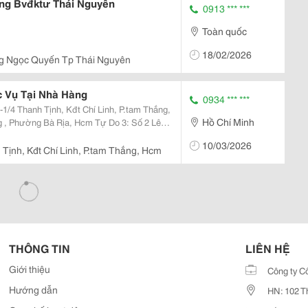
ng Bvđktư Thái Nguyên
0913 *** ***
Toàn quốc
18/02/2026
 Ngọc Quyến Tp Thái Nguyên
 Vụ Tại Nhà Hàng
0934 *** ***
1/4 Thanh Tịnh, Kđt Chí Linh, P.tam Thắng,
Hồ Chí Minh
 , Phường Bà Rịa, Hcm Tự Do 3: Số 2 Lê
ển Dụng Gấp 1. Phục Vụ Nam / Nữ : 05 2.
10/03/2026
n...
Tịnh, Kđt Chí Linh, P.tam Thắng, Hcm
THÔNG TIN
LIÊN HỆ
Giới thiệu
Công ty C
Hướng dẫn
HN: 102 T