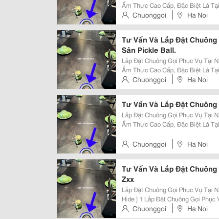
Ẩm Thực Cao Cấp, Đặc Biệt Là Tạ
Cao Sự Tinh Tế, Yên Tĩnh Và Phụ
Chuonggoi
Ha Noi
Thống Chuông Gọi Phục Vụ Không 
Tư Vấn Và Lắp Đặt Chuông 
Sân Pickle Ball.
Lắp Đặt Chuông Gọi Phục Vụ Tại Nhà Hàn
Ẩm Thực Cao Cấp, Đặc Biệt Là Tạ
Cao Sự Tinh Tế, Yên Tĩnh Và Phụ
Chuonggoi
Ha Noi
Thống Chuông Gọi Phục Vụ Không 
Tư Vấn Và Lắp Đặt Chuông
Lắp Đặt Chuông Gọi Phục Vụ Tại Nhà Hàn
Ẩm Thực Cao Cấp, Đặc Biệt Là Tạ
Cao Sự Tinh Tế, Yên Tĩnh Và Phụ
Thống Chuông Gọi Phục Vụ Không 
Chuonggoi
Ha Noi
Tư Vấn Và Lắp Đặt Chuông
Zxx
Lắp Đặt Chuông Gọi Phục Vụ Tại Nhà Hà
Hide ] 1 Lắp Đặt Chuông Gọi Phục Vụ Tại Nhà Hàng Nhật Bản Tại Hà Nội 1.1
Tại Sao Các Nhà Hàng Nhật Bản Nên L
Chuonggoi
Ha Noi
Pháp Từ Minh...