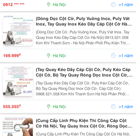
Cáp Thép Mạ Kẽm Bọc Nhựa Đen, Trắng,Vàng,
0912 *** ***
Hà Nội
>1 năm
Đỏ,Xanh,...
(Dòng Dọc Cột Cờ, Puly Vuông Inox, Puly Vát
Inox, Tay Quay Inox Kéo Dây Cáp Cột Cờ Hà
Nội) Kim Khí Thanh Sơn - Hà Nội Phân Phối
(Dòng Dọc Cột Cờ, Puly Vuông Inox, Puly Vát Inox, Tay
Phụ Kiện Thi Công Cáp Cột Cờ, Bóng Inox Có
Quay Inox Kéo Dây Cáp Cột Cờ Hà Nội) 0913.521.058
Đế, Móc Bấm Inox, Lá Cờ
Kim Khí Thanh Sơn - Hà Nội Phân Phối Phụ Kiện Thi
Công Cáp Cột Cờ, Bóng Inox Có Đế, Móc Bấm Inox, Lá
Cờ, Bu Lông Móng, Ê Cu Mũ Chụp Inox 304, 201...
₫
169.999
Hà Nội
>1 năm
(Tay Quay Kéo Dây Cáp Cột Cờ, Puly Kéo Cáp
Cột Cờ, Bộ Tay Quay Ròng Dọc Inox Cột Cờ,
Cáp Cột Cờ) Kim Khí Thanh Sơn Hà Nội Phân
(Tay Quay Kéo Dây Cáp Cột Cờ, Puly Kéo Cáp Cột Cờ,
Phối Linh Phụ Kiện Thi Công Cáp Cột Cờ, Cáp
Bộ Tay Quay Ròng Dọc Inox Cột Cờ, Cáp Cột Cờ)
Inox 304 Trần, Cáp Inox 304 Bọc Nhựa, Khóa
0968.521.058 Kim Khí Thanh Sơn Hà Nội Phân Phối
Cáp Inox 304, Tăng Đơ Inox 304
Linh Phụ Kiện Thi Công Cáp Cột Cờ, Cáp Inox 304 Trần,
Cáp Inox 304 Bọc Nhựa, Khóa Cáp Inox 304, Tăng Đơ...
₫
555.555
Hà Nội
>1 năm
(Cung Cấp Linh Phụ Kiện Thi Công Cáp Cột
Cờ Hà Nội, Tay Quay Inox Cột Cờ, Ròng Dọc
Cột Cờ,Puly Vuông Inox Cột Cờ) Vật Tư Kim
(Cung Cấp Linh Phụ Kiện Thi Công Cáp Cột Cờ Hà Nội,