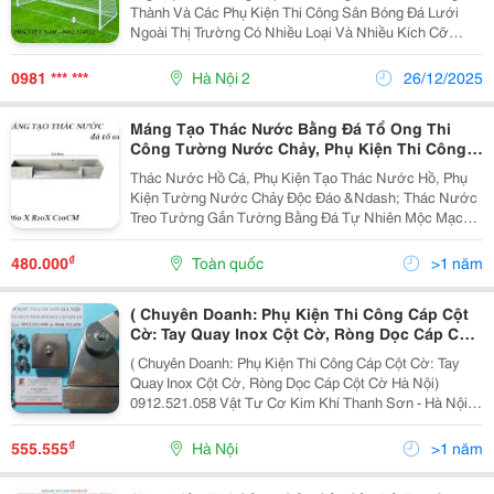
Thành Và Các Phụ Kiện Thi Công Sân Bóng Đá Lưới
Ngoài Thị Trường Có Nhiều Loại Và Nhiều Kích Cỡ
Khác Nhau, Nhưng Trong Sân Bóng Cỏ Nhân Tạo
Thường Dùng Loại Kích Cỡ 145X145Mm. Lưới Được
0981 *** ***
Hà Nội 2
26/12/2025
Làm Bằng Sợi Pe,
Máng Tạo Thác Nước Bằng Đá Tổ Ong Thi
Công Tường Nước Chảy, Phụ Kiện Thi Công
Thác Nước Hồ Cá, Phụ Kiện Thác Nước Treo
Thác Nước Hồ Cá, Phụ Kiện Tạo Thác Nước Hồ, Phụ
Tường, Hồ Bơi
Kiện Tường Nước Chảy Độc Đáo &Ndash; Thác Nước
Treo Tường Gắn Tường Bằng Đá Tự Nhiên Mộc Mạc
Đơn Sơ Gần Gửi .Được Thiết Kế Để Sử Dụng Cho Các
Hệ Thống Thác Bể Cá Và Lọc Nước Bể Cá, Thác Nước
₫
480.000
Toàn quốc
>1 năm
Này...
( Chuyên Doanh: Phụ Kiện Thi Công Cáp Cột
Cờ: Tay Quay Inox Cột Cờ, Ròng Dọc Cáp Cột
Cờ Hà Nội) Vật Tư Cơ Kim Khí Thanh Sơn - Hà
( Chuyên Doanh: Phụ Kiện Thi Công Cáp Cột Cờ: Tay
Nội Cung Ứng Puly Vuông Bằng Inox Kéo Dây
Quay Inox Cột Cờ, Ròng Dọc Cáp Cột Cờ Hà Nội)
Cáp Cột Cờ, Ốc Siết Cáp Inox Sus 304,Tăng
0912.521.058 Vật Tư Cơ Kim Khí Thanh Sơn - Hà Nội
Đơ Inox Sus 304 , Bóng Inox Có Đế
Cung Ứng Puly Vuông Bằng Inox Kéo Dây Cáp Cột Cờ,
Ốc Siết Cáp Inox Sus 304,Tăng Đơ Inox Sus 304 ,
₫
555.555
Hà Nội
>1 năm
Bóng...