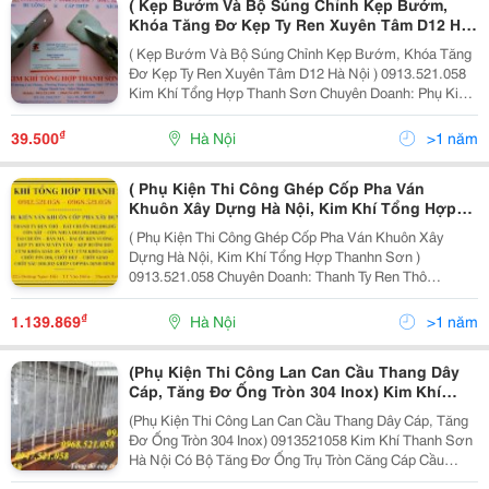
( Kẹp Bướm Và Bộ Súng Chỉnh Kẹp Bướm,
Khóa Tăng Đơ Kẹp Ty Ren Xuyên Tâm D12 Hà
Nội ) Kim Khí Tổng Hợp Thanh Sơn Chuyên
( Kẹp Bướm Và Bộ Súng Chỉnh Kẹp Bướm, Khóa Tăng
Doanh: Phụ Kiện Thi Công Ghép Ván Khuôn,
Đơ Kẹp Ty Ren Xuyên Tâm D12 Hà Nội ) 0913.521.058
Linh Phụ Kiện Thi Công Ghép Coppha Xây
Kim Khí Tổng Hợp Thanh Sơn Chuyên Doanh: Phụ Kiện
Dựng, Cung Cấp Én Kẹp Ty, Má Kẹp Ty Ren
Thi Công Ghép Ván Khuôn, Linh Phụ Kiện Thi Công
Ghép Coppha Xây Dựng, Cung Cấp Én Kẹp Ty, Má Kẹp
₫
39.500
Hà Nội
>1 năm
Ty...
( Phụ Kiện Thi Công Ghép Cốp Pha Ván
Khuôn Xây Dựng Hà Nội, Kim Khí Tổng Hợp
Thanhn Sơn ) Chuyên Doanh: Thanh Ty Ren
( Phụ Kiện Thi Công Ghép Cốp Pha Ván Khuôn Xây
Thô D12,D17,D16X3 Mét, Bát Ren, Bát Kẹp, Bát
Dựng Hà Nội, Kim Khí Tổng Hợp Thanhn Sơn )
Chuồn, Côn Ty Ren, Côn Thép, Côn Cốc Nhựa
0913.521.058 Chuyên Doanh: Thanh Ty Ren Thô
D17,D14,D16,D12 Ghép Chống Thấm Copppha
D12,D17,D16X3 Mét, Bát Ren, Bát Kẹp, Bát Chuồn,
Côn Ty Ren, Côn Thép, Côn Cốc Nhựa
₫
1.139.869
Hà Nội
>1 năm
D17,D14,D16,D12 Ghép Chống Thấm...
(Phụ Kiện Thi Công Lan Can Cầu Thang Dây
Cáp, Tăng Đơ Ống Tròn 304 Inox) Kim Khí
Thanh Sơn Hà Nội Có Bộ Tăng Đơ Ống Trụ
(Phụ Kiện Thi Công Lan Can Cầu Thang Dây Cáp, Tăng
Tròn Căng Cáp Cầu Thang Nhà Hiện Đại,
Đơ Ống Tròn 304 Inox) 0913521058 Kim Khí Thanh Sơn
Thông Tầng Hãm Giữ Cáp Lan Can Cầu
Hà Nội Có Bộ Tăng Đơ Ống Trụ Tròn Căng Cáp Cầu
Thang, Bát Tròn Inox 304 Giữ Cáp Tăng Đơ
Thang Nhà Hiện Đại, Thông Tầng Hãm Giữ Cáp Lan Can