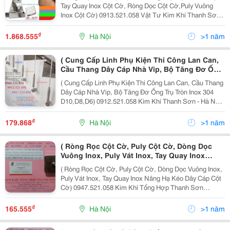
Khí Thanh Sơn - Hà Nội Cung Ứng Dây Cáp
Tay Quay Inox Cột Cờ, Ròng Dọc Cột Cờ,Puly Vuông
Cột Cờ,Cáp Lụa Inox 304, Cáp Inox 304 Bọc
Inox Cột Cờ) 0913.521.058 Vật Tư Kim Khí Thanh Sơn -
Nhựa
Hà Nội Cung Ứng Dây Cáp Cột Cờ,Cáp Lụa Inox 304,
Cáp Inox 304 Bọc Nhựa, Khóa Cáp Tăng Đơ Inox...
₫
1.868.555
Hà Nội
>1 năm
( Cung Cấp Linh Phụ Kiện Thi Công Lan Can,
Cầu Thang Dây Cáp Nhà Vip, Bộ Tăng Đơ Ống
Trụ Tròn Inox 304 D10,D8,D6) Kim Khí Thanh
( Cung Cấp Linh Phụ Kiện Thi Công Lan Can, Cầu Thang
Sơn - Hà Nội Cung Cấp Cáp Cầu Thang, Ban
Dây Cáp Nhà Vip, Bộ Tăng Đơ Ống Trụ Tròn Inox 304
Công, Lan Can, Thông Tầng Hãm Giữ Cáp Cầu
D10,D8,D6) 0912.521.058 Kim Khí Thanh Sơn - Hà Nội
Thang, Bát Đặc Tròn Inox 304
Cung Cấp Cáp Cầu Thang, Ban Công, Lan Can, Thông
Tầng Hãm Giữ Cáp Cầu Thang, Bát Đặc Tròn Inox...
₫
179.868
Hà Nội
>1 năm
( Ròng Rọc Cột Cờ, Puly Cột Cờ, Dòng Dọc
Vuông Inox, Puly Vát Inox, Tay Quay Inox
Nâng Hạ Kéo Dây Cáp Cột Cờ) Kim Khí Tổng
( Ròng Rọc Cột Cờ, Puly Cột Cờ, Dòng Dọc Vuông Inox,
Hợp Thanh Sơn Chuyên Doanh Phụ Kiện Thi
Puly Vát Inox, Tay Quay Inox Nâng Hạ Kéo Dây Cáp Cột
Công Cáp Cột Cờ, Dây Cáp Inox 304, Cáp Inox
Cờ) 0947.521.058 Kim Khí Tổng Hợp Thanh Sơn
Sus 304 Bọc Nhựa
Chuyên Doanh Phụ Kiện Thi Công Cáp Cột Cờ, Dây Cáp
Inox 304, Cáp Inox Sus 304 Bọc Nhựa, Quả Bóng...
₫
165.555
Hà Nội
>1 năm