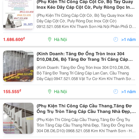
(Phụ Kiện Thi Công Cáp Cột Cờ, Bộ Tay Quay
Inox Kéo Dây Cáp Cột Cờ, Puly Ròng Dọc Inox
Cột Cờ) Kim Khí Thanh Sơn Hà Nội Phân Phối
(Phụ Kiện Thi Công Cáp Cột Cờ, Bộ Tay Quay Inox Kéo
Dây Cáp Cột Cờ, Cáp Inox 304 Bọc Nhựa,Cáp
Dây Cáp Cột Cờ, Puly Ròng Dọc Inox Cột Cờ)
Inox 304 Trần, Cáp Thép Bọc Nhựa, Khóa Kẹp
0912.521.058 Kim Khí Thanh Sơn Hà Nội Phân Phối Dây
Cáp Inox 304, Tăng Đơ Inox 304
Cáp Cột Cờ, Cáp Inox 304 Bọc Nhựa,Cáp Inox 304 Trần,
Cáp Thép Bọc Nhựa, Khóa Kẹp Cáp Inox 304, Tăng
₫
1.686.600
Hà Nội
>1 năm
Đơ...
(Kinh Doanh: Tăng Đơ Ống Tròn Inox 304
D10,D8,D6, Bộ Tăng Đơ Trang Trí Căng Cáp
Lan Can, Cầu Thang Dây Cáp) Vật Tư Cơ Kim
(Kinh Doanh: Tăng Đơ Ống Tròn Inox 304 D10,D8,D6,
Khí Thanh Sơn - Hà Nội Phân Phối Linh Phụ
Bộ Tăng Đơ Trang Trí Căng Cáp Lan Can, Cầu Thang
Kiện Thi Công Cầu Thang Dây Cáp Nhà Vip Hà
Dây Cáp) 0947.521.058 Vật Tư Cơ Kim Khí Thanh Sơn -
Nội, Cáp Inox 304 Bọc Nhựa Trắng
Hà Nội Phân Phối Linh Phụ Kiện Thi Công Cầu Thang
Dây Cáp Nhà Vip Hà Nội, Cáp Inox 304 Bọc Nhựa...
₫
155.555
Hà Nội
>1 năm
(Phụ Kiện Thi Công Cáp Cầu Thang,Tăng Đơ
Ống Trụ Tròn Tăng Cáp Cầu Thang Nhà Đẹp,
Tăng Đơ Ống Inox 304 D8.D6,D10) Kim Khí
(Phụ Kiện Thi Công Cáp Cầu Thang,Tăng Đơ Ống Trụ
Thanh Sơn - Hà Nội Cung Cấp Dây Cáp Inox
Tròn Tăng Cáp Cầu Thang Nhà Đẹp, Tăng Đơ Ống Inox
304 Bọc Phủ Nhựa Trắng, Cáp Thép Mạ Kẽm
304 D8.D6,D10) 0968.521.058 Kim Khí Thanh Sơn - Hà
Bọc Nhựa Đen, Trắng,Vàng, Đỏ,Xanh
Nội Cung Cấp Dây Cáp Inox 304 Bọc Phủ Nhựa Trắng,