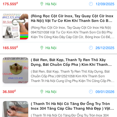
Cầu Thang, Bát Tròn Inox 304 Giữ Cáp Tăng Đơ, Dây...
₫
175.555
Hà Nội
12/09/2025
(Ròng Rọc Cột Cờ Inox, Tay Quay Cột Cờ Inox
Hà Nội) Vật Tư Cơ Kim Khí Thanh Sơn Có Bộ
Phụ Kiện Thi Công Kéo Dây Cáp Cột Cờ, Bóng
(Ròng Rọc Cột Cờ Inox, Tay Quay Cột Cờ Inox Hà Nội)
Inox Có Đế, Dây Cáp Inox 304, Khóa Cáp Inox
0947521058 Vật Tư Cơ Kim Khí Thanh Sơn Có Bộ Phụ
Kiện Thi Công Kéo Dây Cáp Cột Cờ, Bóng Inox Có Đế,
Dây Cáp Inox 304, Khóa Cáp Inox 304, Tăng Đơ Inox
304, Móc Bấm An Toàn Inox, Lá Cờ, Bu Lông Neo...
₫
165.555
Hà Nội
26/12/2025
( Bát Ren, Bát Kẹp, Thanh Ty Ren Thô Xây
Dựng, Bát Chuồn Cốp Pha ) Kim Khí Thanh
Sơn Thanh Trì Hà Nội Cung Ứng Phụ Kiện Thi
( Bát Ren, Bát Kẹp, Thanh Ty Ren Thô Xây Dựng, Bát
Công Cốp Pha Xây Dựng Công Trình, Côn Cốc
Chuồn Cốp Pha ) 0912521058 Kim Khí Thanh Sơn
Nhựa, Côn Sắt Ghép Chống Thấm, Tai Chuồn
Thanh Trì Hà Nội Cung Ứng Phụ Kiện Thi Công Cốp Pha
Xây Dựng Công Trình, Côn Cốc Nhựa, Côn Sắt Ghép
Chống Thấm, Tai Chuồn, U41X41, U 21X41 Dài 3 Mét
₫
36.500
Hà Nội
09/01/2026
Có Lỗ...
( Thanh Trì Hà Nội Có Tăng Đơ Ống Trụ Tròn
Inox 304 Tăng Cáp Cầu Thang Nhà Đẹp ) Vật
Tư Kim Khí Thanh Sơn Chuyên Doanh Linh
( Thanh Trì Hà Nội Có Tăng Đơ Ống Trụ Tròn Inox 304