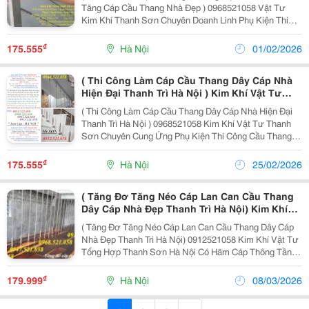
Phụ Kiện Thi Công Căng Cáp Lan Can Cầu
Tăng Cáp Cầu Thang Nhà Đẹp ) 0968521058 Vật Tư
Thang Nhà Phố, Cáp Inox Sus 304 Các Cỡ,
Kim Khí Thanh Sơn Chuyên Doanh Linh Phụ Kiện Thi
Thông Tầng Inox 304 Hãm Cáp, Giữ Cáp
Công Căng Cáp Lan Can Cầu Thang Nhà Phố, Cáp Inox
Sus 304 Các Cỡ, Thông Tầng Inox 304 Hãm Cáp, Giữ
₫
175.555
Hà Nội
01/02/2026
Cáp...
( Thi Công Làm Cáp Cầu Thang Dây Cáp Nhà
Hiện Đại Thanh Trì Hà Nội ) Kim Khí Vật Tư
Thanh Sơn Chuyên Cung Ứng Phụ Kiện Thi
( Thi Công Làm Cáp Cầu Thang Dây Cáp Nhà Hiện Đại
Công Cầu Thang Dây Cáp , Tăng Đơ Ống Tròn
Thanh Trì Hà Nội ) 0968521058 Kim Khí Vật Tư Thanh
Inox 304 D6,D8,D10,
Sơn Chuyên Cung Ứng Phụ Kiện Thi Công Cầu Thang
Dây Cáp , Tăng Đơ Ống Tròn Inox 304 D6,D8,D10, Hãm
Cáp Thông Tầng Bằng Inox Sus 304, Cáp Inox 304...
₫
175.555
Hà Nội
25/02/2026
( Tăng Đơ Tăng Néo Cáp Lan Can Cầu Thang
Dây Cáp Nhà Đẹp Thanh Trì Hà Nội) Kim Khí
Vật Tư Tổng Hợp Thanh Sơn Hà Nội Có Hãm
( Tăng Đơ Tăng Néo Cáp Lan Can Cầu Thang Dây Cáp
Cáp Thông Tầng, Cáp Inox 304 Bọc Nhựa
Nhà Đẹp Thanh Trì Hà Nội) 0912521058 Kim Khí Vật Tư
Tổng Hợp Thanh Sơn Hà Nội Có Hãm Cáp Thông Tầng,
Cáp Inox 304 Bọc Nhựa, Phụ Kiện Thi Cồng Cáp Cầu
Thang Kim Khí Tổng Hợp Thanh Sơn Số 9 Ngõ...
₫
179.999
Hà Nội
08/03/2026