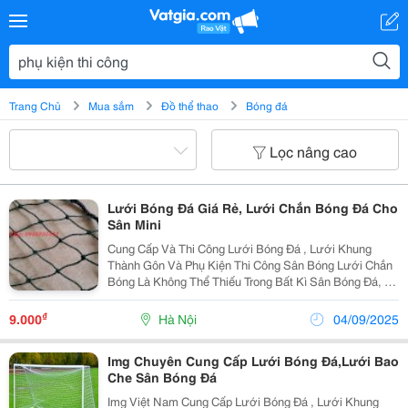
Trang Chủ
Mua sắm
Đồ thể thao
Bóng đá
Lọc nâng cao
Lưới Bóng Đá Giá Rẻ, Lưới Chắn Bóng Đá Cho
Sân Mini
Cung Cấp Và Thi Công Lưới Bóng Đá , Lưới Khung
Thành Gôn Và Phụ Kiện Thi Công Sân Bóng Lưới Chắn
Bóng Là Không Thể Thiếu Trong Bất Kì Sân Bóng Đá, Dù
Là Sân Mini Hay Sân Chơi Các Giải Chuyên Nghiệp.
Lưới Ngoài Thị Trường Có Nhiều Loại Và Nhi
₫
9.000
Hà Nội
04/09/2025
Img Chuyên Cung Cấp Lưới Bóng Đá,Lưới Bao
Che Sân Bóng Đá
Img Việt Nam Cung Cấp Lưới Bóng Đá , Lưới Khung