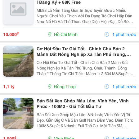
| Đăng Ký + 88K Free
Mb88 Là Nền Tảng Giải Trí Trực Tuyến Được Nhiều
Người Chơi Yêu Thích Với Đa Dạng Trò Chơi Hấp Dẫn
Như Nổ Hũ Và Thể Thao. Giao Diện Hiện Đại, Dễ Sử
Dụng Giúp Người Dùng Thao Tác Thuận Tiện Trên Mọi
Thiết Bị. Hệ Thống Bảo Mật Tiên Tiến Đảm Bảo An
₫
10.000
Hồ Chí Minh
1 phút trước
Toàn...
Cơ Hội Đầu Tư Giá Tốt - Chính Chủ Bán 2
Mảnh Đất Nông Nghiệp Xã Tân Phú Trung,
Châu Thành, Đồng Tháp
Cơ Hội Đầu Tư Giá Tốt - Chính Chủ Bán 2 Mảnh Đất
Nông Nghiệp Xã Tân Phú Trung, Châu Thành, Đồng
Tháp **Thông Tin Chi Tiết: - Mảnh 1: 2.604 M&Sup2; -
Mảnh 2: 1.527 M&Sup2; - Tổng Diện Tích: 4.131
M&Sup2; Giá Bán: 1 Tỷ 100 Triệu (Bán Cả 2 Mảnh, Có...
1,1 tỷ
Đồng Tháp
1 phút trước
Bán Đất Xen Ghép Mậu Lâm, Vĩnh Yên, Vĩnh
Phúc - 100M2 - Giá Tốt Đầu Tư
Bán Đất Xen Ghép Mậu Lâm &Ndash; Vĩnh Yên Vị Trí
Đẹp, Gần Big C Và Sân Golf Nam Đầm Vạc. Diện Tích:
100M&Sup2; &Ndash; Full Thổ Cư. Mặt Tiền 5M,
Đường Rộng 13,5M. Chỉ 5 Phút Đến Big C Và Bến Xe
Vĩnh Yên. Liền Kề Các Khu Đô Thị: Nam Đầm Vạc,...
₫
1.000
Vĩnh Phúc
1 phút trước