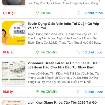
Loại Cây Phù Hợp, Chiếc Chậu Trồng Cây Cũng Đóng
Vai Trò Vô Cùng Quan Trọng. Không Chỉ Là Nơi Giúp
Cây Phát Triển Khỏe Mạnh, Chậu Còn Góp Phần Tạo
1,1 triệu
Hà Nội
12 phút trước
Nên Vẻ...
Tuyển Dụng Giáo Viên Ielts Tại Quận Gò Vấp
Và Tân Phú
Tuyển Dụng Giáo Viên Ielts Tại Quận Gò Vấp Và Tân
Phú Trung Tâm Ngoại Ngữ Kiến Tạo C.e.t Thông Báo
Tuyển Dụng Cet Là Một Trung Tâm Ngoại Ngữ Đã Được
Thành Lập 16 Năm Chuyên Về Chương Trình Anh Văn
Học Thuật Ielts &Ndash; Toefl Ibt. Trung Tâm...
10 triệu
Hồ Chí Minh
13 phút trước
Vinhomes Green Paradise Chính Là Câu Trả
Lời Hoàn Hảo Cho Nhà Đầu Tư Nhạy Bén!
✨ Anh/Chị Đang Tìm Kiếm Một Tài Sản Vừa Nâng Tầm
Phong Cách Sống Nghỉ Dưỡng, Vừa Sở Hữu Dư Địa
Tăng Giá Đột Phá Tại Đại Đô Thị Biển Lớn Nhất
Tp.hcm? Sx11-10 - Phân Khu The Haven Bay (Vịnh
Tiên) - Vinhomes Green Paradise Chính Là Câu Trả Lời
15,5 tỷ
Hồ Chí Minh
13 phút trước
Hoàn...
Lịch Khai Giảng Khóa Cấp Tốc 2026 Tại Gò