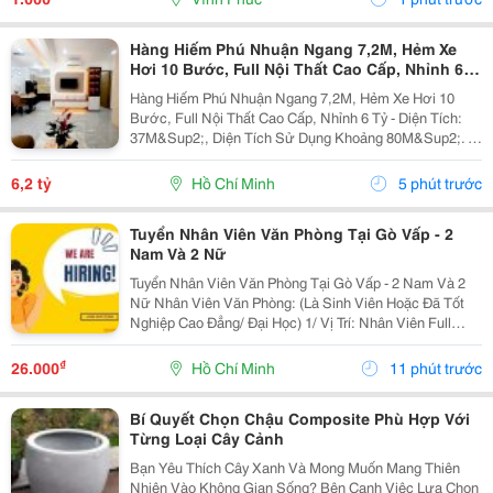
Hàng Hiếm Phú Nhuận Ngang 7,2M, Hẻm Xe
Hơi 10 Bước, Full Nội Thất Cao Cấp, Nhỉnh 6
Tỷ
Hàng Hiếm Phú Nhuận Ngang 7,2M, Hẻm Xe Hơi 10
Bước, Full Nội Thất Cao Cấp, Nhỉnh 6 Tỷ - Diện Tích:
37M&Sup2;, Diện Tích Sử Dụng Khoảng 80M&Sup2;. -
Kết Cấu: 1 Trệt 1 Lầu, Gồm 3 Phòng Ngủ, 2 Wc; Có 1
Phòng Ngủ Tầng Trệt, Ban Công Thông 2 Phòng...
6,2 tỷ
Hồ Chí Minh
5 phút trước
Tuyển Nhân Viên Văn Phòng Tại Gò Vấp - 2
Nam Và 2 Nữ
Tuyển Nhân Viên Văn Phòng Tại Gò Vấp - 2 Nam Và 2
Nữ Nhân Viên Văn Phòng: (Là Sinh Viên Hoặc Đã Tốt
Nghiệp Cao Đẳng/ Đại Học) 1/ Vị Trí: Nhân Viên Full
Time (2 Nam 2 Nữ) Ca Làm: 13:00 Đến 21:00 (1 Tháng
Được Nghỉ Phép 1 Ngày, Và Hưởng Các Ngày...
₫
26.000
Hồ Chí Minh
11 phút trước
Bí Quyết Chọn Chậu Composite Phù Hợp Với
Từng Loại Cây Cảnh
Bạn Yêu Thích Cây Xanh Và Mong Muốn Mang Thiên
Nhiên Vào Không Gian Sống? Bên Cạnh Việc Lựa Chọn