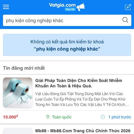
Không có kết quả tìm kiếm từ khoá
"phụ kiện công nghiệp khác"
Tin đăng mới nhất
Giải Pháp Toàn Diện Cho Kiểm Soát Nhiễm
Khuẩn An Toàn & Hiệu Quả.
Vật Liệu Đóng Gói Tiệt Trùng Dùng Một Lần Với Các
Loại Cuộn Túi Ép Phồng Và Túi Ép Dẹt Cho Phép Khử
Trùng An Toàn Và Lưu Trữ Các Vật Liệu Y Tế Có Kích
Cỡ Và Ứng Dụng Khác Nhau. Các Cuộn Túi Ép Tiệt
Trùng Được Làm Bằng 2 Lớp: Giấy Và Màng Film, Hai...
₫
10.000
Toàn quốc
1 phút trước
Mb88 - Mb88.Com Trang Chủ Chính Thức 2026