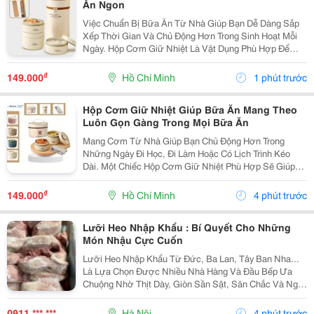
Ăn Ngon
Việc Chuẩn Bị Bữa Ăn Từ Nhà Giúp Bạn Dễ Dàng Sắp
Xếp Thời Gian Và Chủ Động Hơn Trong Sinh Hoạt Mỗi
Ngày. Hộp Cơm Giữ Nhiệt Là Vật Dụng Phù Hợp Để
Mang Theo Cơm Và Các Món Ăn Kèm Khi Đi Học, Đi
Làm Hoặc Tham Gia Những Chuyến Đi. Chọn Hộp Theo
₫
149.000
Hồ Chí Minh
1 phút trước
Nhu...
Hộp Cơm Giữ Nhiệt Giúp Bữa Ăn Mang Theo
Luôn Gọn Gàng Trong Mọi Bữa Ăn
Mang Cơm Từ Nhà Giúp Bạn Chủ Động Hơn Trong
Những Ngày Đi Học, Đi Làm Hoặc Có Lịch Trình Kéo
Dài. Một Chiếc Hộp Cơm Giữ Nhiệt Phù Hợp Sẽ Giúp
Việc Sắp Xếp Món Ăn Trở Nên Gọn Gàng, Thuận Tiện
Mang Theo Và Dễ Dàng Sử Dụng Trong Ngày. Lựa Chọn
₫
149.000
Hồ Chí Minh
4 phút trước
Hộp...
Lưỡi Heo Nhập Khẩu : Bí Quyết Cho Những
Món Nhậu Cực Cuốn
Lưỡi Heo Nhập Khẩu Từ Đức, Ba Lan, Tây Ban Nha...
Là Lựa Chọn Được Nhiều Nhà Hàng Và Đầu Bếp Ưa
Chuộng Nhờ Thịt Dày, Giòn Sần Sật, Săn Chắc Và Ngọt
Tự Nhiên . Sau Chế Biến, Lưỡi Vẫn Giữ Được Độ Giòn
Dai Đặc Trưng, Tạo Cảm Giác Hấp Dẫn Ngay Từ
0911 *** ***
Hà Nội
4 phút trước