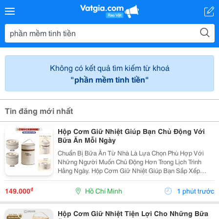
Không có kết quả tìm kiếm từ khoá
"phần mềm tinh tiền"
Tin đăng mới nhất
Hộp Cơm Giữ Nhiệt Giúp Bạn Chủ Động Với
Bữa Ăn Mỗi Ngày
Chuẩn Bị Bữa Ăn Từ Nhà Là Lựa Chọn Phù Hợp Với
Những Người Muốn Chủ Động Hơn Trong Lịch Trình
Hằng Ngày. Hộp Cơm Giữ Nhiệt Giúp Bạn Sắp Xếp
Cơm Và Các Món Ăn Kèm Gọn Gàng, Thuận Tiện Mang
Theo Đến Trường, Nơi Làm Việc Hoặc Trong Những
₫
149.000
Hồ Chí Minh
1 phút trước
Chuyến Đi. ...
Hộp Cơm Giữ Nhiệt Tiện Lợi Cho Những Bữa