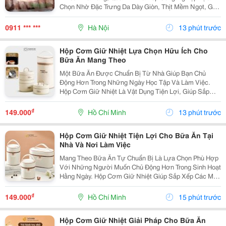
Chọn Nhờ Đặc Trưng Da Dày Giòn, Thịt Mềm Ngọt, Gân
Dai Sần Sật Và Phần Nước Dùng Có Vị Ngọt Tự Nhiên
Khi Hầm. Sản Phẩm Được Thực Phẩm Sạch Việt
0911 *** ***
Hà Nội
13 phút trước
Nam...
Hộp Cơm Giữ Nhiệt Lựa Chọn Hữu Ích Cho
Bữa Ăn Mang Theo
Một Bữa Ăn Được Chuẩn Bị Từ Nhà Giúp Bạn Chủ
Động Hơn Trong Những Ngày Học Tập Và Làm Việc.
Hộp Cơm Giữ Nhiệt Là Vật Dụng Tiện Lợi, Giúp Sắp
Xếp Các Món Ăn Ngăn Nắp Và Dễ Dàng Mang Theo
Trong Nhiều Hoàn Cảnh Khác Nhau. Chọn Hộp Phù Hợp
₫
149.000
Hồ Chí Minh
13 phút trước
Với Khẩu...
Hộp Cơm Giữ Nhiệt Tiện Lợi Cho Bữa Ăn Tại
Nhà Và Nơi Làm Việc
Mang Theo Bữa Ăn Tự Chuẩn Bị Là Lựa Chọn Phù Hợp
Với Những Người Muốn Chủ Động Hơn Trong Sinh Hoạt
Hằng Ngày. Hộp Cơm Giữ Nhiệt Giúp Sắp Xếp Các Món
Ăn Gọn Gàng, Thuận Tiện Mang Đến Trường, Văn
Phòng Hoặc Sử Dụng Khi Đi Xa. Lựa Chọn Hộp Theo
₫
149.000
Hồ Chí Minh
15 phút trước
Số...
Hộp Cơm Giữ Nhiệt Giải Pháp Cho Bữa Ăn