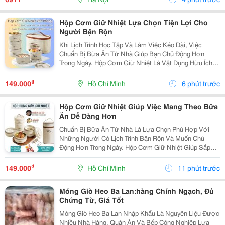
Miếng...
Hộp Cơm Giữ Nhiệt Lựa Chọn Tiện Lợi Cho
Người Bận Rộn
Khi Lịch Trình Học Tập Và Làm Việc Kéo Dài, Việc
Chuẩn Bị Bữa Ăn Từ Nhà Giúp Bạn Chủ Động Hơn
Trong Ngày. Hộp Cơm Giữ Nhiệt Là Vật Dụng Hữu Ích,
Hỗ Trợ Mang Theo Cơm Và Các Món Ăn Một Cách Gọn
Gàng, Phù Hợp Với Nhiều Nhu Cầu Sử Dụng. Chọn Hộp
₫
149.000
Hồ Chí Minh
6 phút trước
Theo...
Hộp Cơm Giữ Nhiệt Giúp Việc Mang Theo Bữa
Ăn Dễ Dàng Hơn
Chuẩn Bị Bữa Ăn Từ Nhà Là Lựa Chọn Phù Hợp Với
Những Người Có Lịch Trình Bận Rộn Và Muốn Chủ
Động Hơn Trong Ngày. Hộp Cơm Giữ Nhiệt Giúp Sắp
Xếp Các Món Ăn Gọn Gàng, Thuận Tiện Mang Theo Khi
Đi Học, Đi Làm Hoặc Tham Gia Các Hoạt Động Bên
₫
149.000
Hồ Chí Minh
11 phút trước
Ngoài. Lựa...
Móng Giò Heo Ba Lan:hàng Chính Ngạch, Đủ
Chứng Từ, Giá Tốt
Móng Giò Heo Ba Lan Nhập Khẩu Là Nguyên Liệu Được
Nhiều Nhà Hàng, Quán Ăn Và Bếp Công Nghiệp Lựa