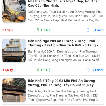
Nhà Riêng Cho Thuê, 2 Ngủ 1 Bếp, Nội Thất
Cao Cấp Như Hình.
Nhà Riêng Cho Thuê Tại 2B 42 An Dương Vương, Phú
Thượng, Tây Hồ, Hà Nội Với Diện Tích 120M2. Cấu Trúc
Gồm 2Pn + 1Wc + Bếp, Thiết Kế Hiện Đại Và Đầy Đủ
Nội Thất. Giá Thuê 9 Triệu Vnd, Phù Hợp Cho Gia Đình
Nhỏ Hoặc Nhóm Bạn. - Nội Thất: Điều Hòa,...
9 triệu
Hà Nội
>1 năm
Bán Nhà Ngõ 209 An Dương Vương - Phú
Thượng - Tây Hồ - Diện Tích 64M - 5 Tầng -
Giá Bán Chỉ 11,5 Tỷ - Sổ Đỏ Sẵn Sàng Sang
Bán Nhà Ngõ 209 An Dương Vương - Phú Thượng -
Tây Hồ - Diện Tích 64M - 5 Tầng - Giá Bán Chỉ 11,5 Tỷ -
Sổ Đỏ Sẵn Sàng Sang Tên Ngay Mô Tả : Căn Nhà Nằm
Ở Vị Trí Thoáng, Ngõ Rộng Đi Lại Thuận Tiện, Gần
Đường Đôi 40M Khu Đô Thị Ciputra Hà Nội , Xung...
11,5 tỷ
Hà Nội
>1 năm
Bán Nhà 3 Tầng 90M2 Mặt Phố An Dương
Vương, Phú Thượng, Tây Hồ,Giá 11,6 Tỷ
Nhanh Tay Sở Hữu Căn Nhà Riêng Lý Tưởng Tại An
Dương Vương, Phú Thượng, Tây Hồ, Hà Nội. + Diện
Tích Rộng 90M&Sup2; Với 4Pn Và 4Wc, Phù Hợp Cho
Gia Đình Đông Thành Viên. + Nhà 3 Tầng, Thiết Kế Cơ