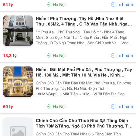
Cho Việc Kinh Doanh. Gần Ngay Cầu...
54 tỷ
Hà Nội
>1 năm
Hiếm ! Phú Thượng, Tây Hồ ,Nhà Như Biệt
Thự , 85M2, 4 Tầng , Ô Tô Vào Tận Nhà ,Ngay
Phố, Ở Luôn, Chỉ Hơn 13 Tỷ
*** Phú Xá _ Phú Thượng _ Tây Hồ *** - Nhà 4 Tầng.
Mới , Siêu Đẹp, Nội Thất Nhập Khẩu , Gần Phố . Ngõ
Thông , Ô To Ngủ Trong Nhà , Sẵn Chỉ Xách Va Li Vào
Ở. - Khu Dân Trí Cao, Ở Cực Sướng, Nhà Có Sân Rộng
Tha Hồ Thoáng Mát. - Tiện Ích Xung Quanh...
13,3 tỷ
Hà Nội
>1 năm
Hiếm , Đất Mặt Phố Phú Xá , Phú Thượng , Tây
Hồ. 180 M2 , Mặt Tiền 10 M. Vỉa Hè , Kinh
Doanh , Ô Tô Dừng , Đỗ , Giá : 3Xx Tr/M2
Chính Chủ Cần Tiền Bán Đất Mặt Phố, Phú Xá, Phường
Phú Thượng, Tây Hồ, Hà Nội. -Diện Tích ~
180M&Sup2;. - Mặt Tiền ~ 10M. - Vị Trí Đắc Địa Đẹp
Nhất Phố . Quá Phù Hợp Cho Cây Tòa Nhà , Kinh Doanh
Và Đầu Tư Lâu Dài. Trước Nhà Là Mặt Phố. Vỉa Hè
60 tỷ
Hà Nội
>1 năm
Hai...
Chính Chủ Cần Cho Thuê Nhà 3,5 Tầng Diện
Tích 70M2/Tầng, Ngõ 33 Phố Phú Thượng, Tây
Hồ, Hà Nội
Chính Chủ Cần Cho Thuê Nhà 3,5 Tầng Diện Tích