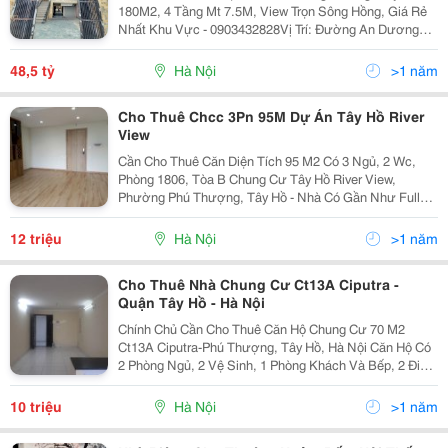
180M2, 4 Tầng Mt 7.5M, View Trọn Sông Hồng, Giá Rẻ
Nhất Khu Vực - 0903432828Vị Trí: Đường An Dương
Vương, Phường Phú Thượng, Tây Hồ, Hà Nội-Diện
Tích: 180 M&Sup2;, Mt 7.5M,- Kết Cấu Nhà: 3 Tầng Nổi
48,5 tỷ
Hà Nội
>1 năm
1...
Cho Thuê Chcc 3Pn 95M Dự Án Tây Hồ River
View
Cần Cho Thuê Căn Diện Tích 95 M2 Có 3 Ngủ, 2 Wc,
Phòng 1806, Tòa B Chung Cư Tây Hồ River View,
Phường Phú Thượng, Tây Hồ - Nhà Có Gần Như Full
Đồ : Tủ Bếp, Hệ Thống Bếp, 3 Điều Hòa, 3 Tủ Quần Áo,
Bình Nóng Lạnh - Thuận Tiện Giao Thông Sinh Hoạt,...
12 triệu
Hà Nội
>1 năm
Cho Thuê Nhà Chung Cư Ct13A Ciputra -
Quận Tây Hồ - Hà Nội
Chính Chủ Cần Cho Thuê Căn Hộ Chung Cư 70 M2
Ct13A Ciputra-Phú Thượng, Tây Hồ, Hà Nội Căn Hộ Có
2 Phòng Ngủ, 2 Vệ Sinh, 1 Phòng Khách Và Bếp, 2 Điều
Hòa, Nóng Lạnh, Tủ Bếp, Rèm Cửa..., Căn Hộ, Tầng
Cao Thoáng Mát, View Ciputra, Tiện Để Ở,...
10 triệu
Hà Nội
>1 năm