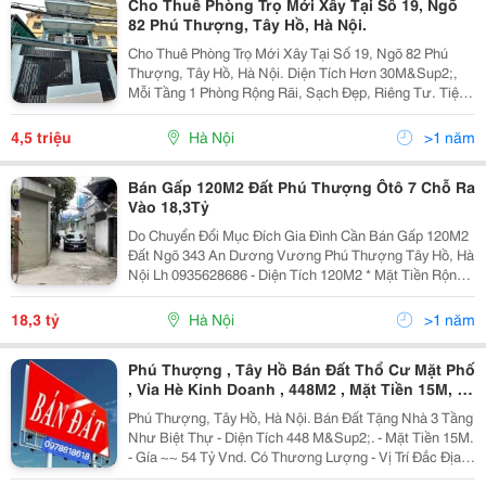
Cho Thuê Phòng Trọ Mới Xây Tại Số 19, Ngõ
82 Phú Thượng, Tây Hồ, Hà Nội.
Cho Thuê Phòng Trọ Mới Xây Tại Số 19, Ngõ 82 Phú
Thượng, Tây Hồ, Hà Nội. Diện Tích Hơn 30M&Sup2;,
Mỗi Tầng 1 Phòng Rộng Rãi, Sạch Đẹp, Riêng Tư. Tiện
Ích Đầy Đủ: &Bull; Giường, Tủ, Điều Hòa, Bình Nóng
Lạnh &Bull; Wifi Tốc Độ Cao, Camera An Ninh...
4,5 triệu
Hà Nội
>1 năm
Bán Gấp 120M2 Đất Phú Thượng Ôtô 7 Chỗ Ra
Vào 18,3Tỷ
Do Chuyển Đổi Mục Đích Gia Đình Cần Bán Gấp 120M2
Đất Ngõ 343 An Dương Vương Phú Thượng Tây Hồ, Hà
Nội Lh 0935628686 - Diện Tích 120M2 * Mặt Tiền Rộng *
Đường Trước Nhà Rông Ô Tô Ra Vào Thoải Mái - Vị Trí
Đẹp Sát Đường 40M Và Khu Đô Thi...
18,3 tỷ
Hà Nội
>1 năm
Phú Thượng , Tây Hồ Bán Đất Thổ Cư Mặt Phố
, Vỉa Hè Kinh Doanh , 448M2 , Mặt Tiền 15M, 54
Tỷ . Lh :
Phú Thượng, Tây Hồ, Hà Nội. Bán Đất Tặng Nhà 3 Tầng
Như Biệt Thự - Diện Tích 448 M&Sup2;. - Mặt Tiền 15M.
- Gía ~~ 54 Tỷ Vnd. Có Thương Lượng - Vị Trí Đắc Địa ,
Vỉa Hè Rộng Mênh Mông , Mặt Tiền Rộng, Thuận Tiện