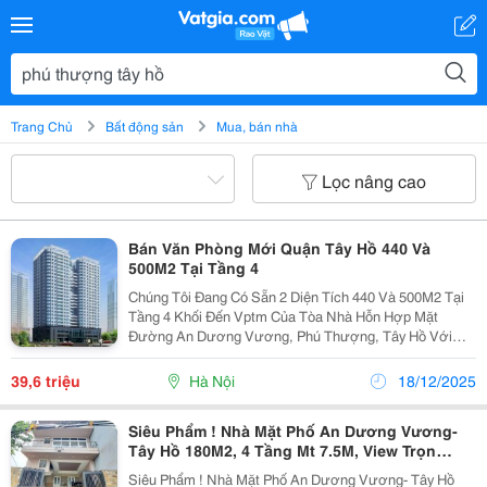
Trang Chủ
Bất động sản
Mua, bán nhà
Lọc nâng cao
Bán Văn Phòng Mới Quận Tây Hồ 440 Và
500M2 Tại Tầng 4
Chúng Tôi Đang Có Sẵn 2 Diện Tích 440 Và 500M2 Tại
Tầng 4 Khối Đến Vptm Của Tòa Nhà Hỗn Hợp Mặt
Đường An Dương Vương, Phú Thượng, Tây Hồ Với
Gia Chủ Đầu Tư, Hợp Đồng Chính Chủ Vào Tên Luôn!
Thời Hạn 50 Năm! Bàn Giao Và...
39,6 triệu
Hà Nội
18/12/2025
Siêu Phẩm ! Nhà Mặt Phố An Dương Vương-
Tây Hồ 180M2, 4 Tầng Mt 7.5M, View Trọn
Sông Hồng, Giá Rẻ Nhất Khu Vực -
Siêu Phẩm ! Nhà Mặt Phố An Dương Vương- Tây Hồ