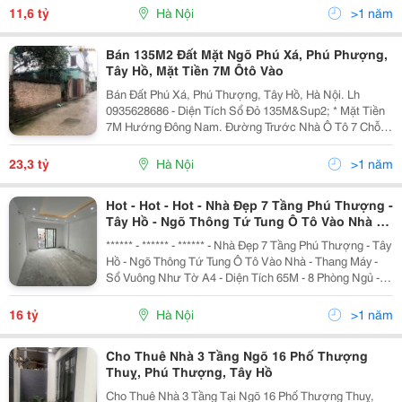
Bản, Có Thể Dễ Dàng Tùy Chỉnh Theo Sở Thích. +...
11,6 tỷ
Hà Nội
>1 năm
Bán 135M2 Đất Mặt Ngõ Phú Xá, Phú Phượng,
Tây Hồ, Mặt Tiền 7M Ôtô Vào
Bán Đất Phú Xá, Phú Thượng, Tây Hồ, Hà Nội. Lh
0935628686 - Diện Tích Sổ Đỏ 135M&Sup2; * Mặt Tiền
7M Hướng Đông Nam. Đường Trước Nhà Ô Tô 7 Chỗ
Vào Thoải Mái * Lô Đất Vuông Vắn Và Mặt Tiền Rộng
Cho Nên Rất Đẹp. - Vị Trí Đẹp Gần Với Đường 40M,...
23,3 tỷ
Hà Nội
>1 năm
Hot - Hot - Hot - Nhà Đẹp 7 Tầng Phú Thượng -
Tây Hồ - Ngõ Thông Tứ Tung Ô Tô Vào Nhà -
Thang Máy - Sổ Vuông Như Tờ A4 - Diện Tích
****** - ****** - ****** - Nhà Đẹp 7 Tầng Phú Thượng - Tây
Hồ - Ngõ Thông Tứ Tung Ô Tô Vào Nhà - Thang Máy -
Sổ Vuông Như Tờ A4 - Diện Tích 65M - 8 Phòng Ngủ -
Giá Chỉ 16 Tỷ. - Diện Tích : 65M - 7 Tầng - Thang Máy -
Ô Tô Vào Nhà - Mô Tả : + Tầng 1 :
16 tỷ
Hà Nội
>1 năm
Cho Thuê Nhà 3 Tầng Ngõ 16 Phố Thượng
Thuỵ, Phú Thượng, Tây Hồ
Cho Thuê Nhà 3 Tầng Tại Ngõ 16 Phố Thượng Thuỵ,