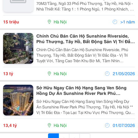
70M2/Tầng, Ngõ 33 Phố Phú Thượng, Tây Hồ, Hà Nội -
Nhà Thiết Kế: Tầng 1 : 1 Phòng Ngủ, 1 Phòng Khách, 1
Nhà Vệ Sinh, Khu Vực Để Xe Máy (Để Được Khoảng 6-
7 Chiếc) Tầng 2 : 02 Phòng Ngủ, 01 Phòng...
15 triệu
Hà Nội
>1 năm
Chính Chủ Bán Căn Hộ Sunshine Riverside,
Phú Thượng, Tây Hồ, Bất Động Sản Vị Trí Đắc
Địa
Chính Chủ Cần Bán Căn Hộ Sunshine Riverside, Phú
Thượng, Tây Hồ, Bất Động Sản Vị Trí Đắc Địa - Vị Trí
Tuyệt Vời, Tầng Cao Trên Khu Bờ Mi, Tầm Nhìn
Panorama. - Thiết Kế Riêng, Tùy Chỉnh Toàn Bộ Kính
Hộp, Bếp Phong Cách Châu Âu Chuẩn 5 Sao. -...
13 tỷ
Hà Nội
21/05/2026
Sở Hữu Ngay Căn Hộ Hạng Sang Ven Sông
Hồng Dự Án Sunshine River Park Phú
Thượng, Tây Hồ, Hà Nội
Sở Hữu Ngay Căn Hộ Hạng Sang Ven Sông Hồng Dự
Án Sunshine River Park Phú Thượng, Tây Hồ, Hà Nội **
Vị Trí Đắc Địa - Tọa Lạc Tại Khu Vực Phú Thượng, Quận
Tây Hồ, Hà Nội, Nằm Trong Khu Vực Nam Thăng Long
&Ndash; Ciputra, Hưởng Lợi Từ Không Gian Xanh...
13,4 tỷ
Hà Nội
01/07/2026