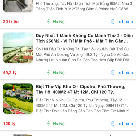
Phú Thượng, Tây Hồ - Diện Tích Mặt Bằng 90M2, Nhà 3
Tầng (Diện Tích 70M2/Tầng) Gồm 3 Phòng Ngủ Có Wc
Khép Kín, 01 Phòng Trống Có Thể Làm Phòng Ngủ Hoặc
Phòng Làm Việc, 01 Phòng Khách Và 01 Bếp Có Wc,...
20 triệu
Hà Nội
>1 năm
Duy Nhất 1 Mảnh Không Có Mảnh Thứ 2 - Diện
Tích 250M2 - Vị Trí Mặt Phố - Mặt Tiền Gần
10M - Vỉa Hè Siêu Rộng - Giá Chỉ 49,2 Tỷ
Cơ Hội Đầu Tư Khủng Tại Tây Hồ - 250M2 Đất Thổ Cư
Mặt Phố An Dương Vương! 49.2 Tỷ - Nghe Có Vẻ Cao
Nhưng Lợi Nhuận Sinh Ra Còn Cao Hơn Gấp Bội! Đất
Đẹp, Vị Trí Vàng Ngay Mặt Phố An Dương Vương, Phú
Thượng, Tây Hồ. Diện Tích Rộng Rãi 250M2, Sổ Đỏ...
49,2 tỷ
Hà Nội
>1 năm
Biệt Thự Vip Khu Q - Ciputra, Phú Thượng,
Tây Hồ, 400M2 4T Mt 12M, Chỉ 120 Tỷ.
Biệt Thự Vip Khu Q- Ciputra, Phú Thượng, Tây Hồ,
400M2 4T Mt 12M, Chỉ 120 Tỷ. Lh Ngay: 0964118711.
Biệt Thự Đơn Lập Đẳng Cấp Căn Góc Tầm Cỡ Nhất Kđt
Ciputra Phú Thượng, Tây Hồ Khu Vip Bậc Nhất Ciputra -
Thiết Kế Sang Trọng Hiện Đại Thang Máy -...
120 tỷ
Hà Nội
>1 năm