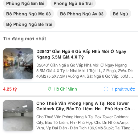
Phòng Ngủ Em Bé
Phòng Ngủ Bé Trai
Bộ Phòng Ngủ Mq 03
Bộ Phòng Ngủ Av 03
Bé Ngủ
Bộ Phòng Ngủ Bé Trai
Tin đăng mới nhất
D2843* Gần Ngã 6 Gò Vấp Nhà Mới Ở Ngay
Ngang 5.5M Giá 4.X Tỷ
D2843* Gần Ngã 6 Gò Vấp Nhà Mới Ở Ngay Ngang
5.5M Giá 4.X Tỷ ✨ Nhà Mới 1 Trệt 1L, 2 P.ngủ, 2Wc. Dt:
40M2 (5.5X7.3M) Vuông A4. Sát Ngã 6 Gò Vấp, 50M Ra
Quang Trung. Hẻm 2.5M Thoáng. Gọi Điện Ngay Để
Xem Nhà Thực Tế!
4,25 tỷ
Hồ Chí Minh
1 phút trước
Cho Thuê Văn Phòng Hạng A Tại Rox Tower
Goldmrk City, Bắc Từ Liêm, Hn - Phù Hợp Cho
Dn Nhỏ & Vừa, Vp Đại Diện
Cho Thuê Văn Phòng Hạng A Tại Rox Tower Goldmrk
City, Bắc Từ Liêm, Hn - Phù Hợp Cho Dn Nhỏ &Amp;
Vừa, Vp Đại Diện - Diện Tích 136,9M&Sup2; Tại Tầng
32 &Ndash; Một Trong Những Layout Đẹp Và Dễ Khai