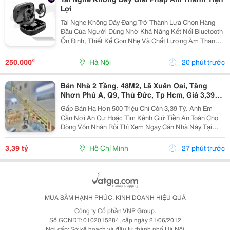
Lợi
Tai Nghe Không Dây Đang Trở Thành Lựa Chọn Hàng
Đầu Của Người Dùng Nhờ Khả Năng Kết Nối Bluetooth
Ổn Định, Thiết Kế Gọn Nhẹ Và Chất Lượng Âm Thanh
Ngày Càng Được Cải Thiện. Từ Học Tập, Làm Việc Đến
Giải Trí Hay Luyện Tập Thể Thao, Tai Nghe Không Dây...
₫
250.000
Hà Nội
20 phút trước
Bán Nhà 2 Tầng, 48M2, Lã Xuân Oai, Tăng
Nhơn Phú A, Q9, Thủ Đức, Tp Hcm, Giá 3,39
Tỷ.
Gấp Bán Hạ Hơn 500 Triệu Chỉ Còn 3,39 Tỷ. Anh Em
Cần Nơi An Cư Hoặc Tìm Kênh Giữ Tiền An Toàn Cho
Dòng Vốn Nhàn Rỗi Thì Xem Ngay Căn Nhà Này Tại
Đường Lã Xuân Oai, Phường Tăng Nhơn Phú A, Quận
9. Tp Hcm. Diện Tích Đất 48M2, Kích Thước 3.7M X...
3,39 tỷ
Hồ Chí Minh
27 phút trước
MUA SẮM HẠNH PHÚC, KINH DOANH HIỆU QUẢ
Công ty Cổ phần VNP Group.
Số GCNDT: 0102015284, cấp ngày 21/06/2012
Nơi cấp: Sở kế hoạch và đầu tư thành phố Hà Nội