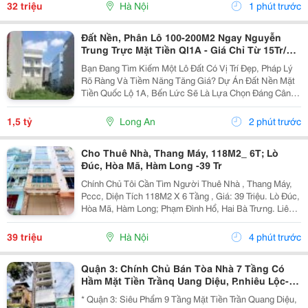
Thác Nhất Tòa Nhà Rox Tower, 136 Hồ Tùng Mậu,
32 triệu
Hà Nội
1 phút trước
Phú...
Đất Nền, Phân Lô 100-200M2 Ngay Nguyễn
Trung Trực Mặt Tiền Ql1A - Giá Chỉ Từ 15Tr/M²
Tại Bến Lức
Bạn Đang Tìm Kiếm Một Lô Đất Có Vị Trí Đẹp, Pháp Lý
Rõ Ràng Và Tiềm Năng Tăng Giá? Dự Án Đất Nền Mặt
Tiền Quốc Lộ 1A, Bến Lức Sẽ Là Lựa Chọn Đáng Cân
Nhắc Dành Cho Bạn. Vị Trí Đắc Địa &Bull; Mặt Tiền
Quốc Lộ 1A, Giao Thông Thuận Tiện. &Bull; Dễ...
1,5 tỷ
Long An
2 phút trước
Cho Thuê Nhà, Thang Máy, 118M2_ 6T; Lò
Đúc, Hòa Mã, Hàm Long -39 Tr
Chính Chủ Tôi Cần Tìm Người Thuê Nhà , Thang Máy,
Pccc, Diện Tích 118M2 X 6 Tầng , Giá: 39 Triệu. Lò Đúc,
Hòa Mã, Hàm Long; Phạm Đình Hổ, Hai Bà Trưng. Liên
Hệ Chủ Nhà: 0946507497 . Vị Trí Gần Ngã Ba, Khu Đông
Dân Cư, Kinh Doanh Sầm Uất, Nhiều Trụ Sở...
39 triệu
Hà Nội
4 phút trước
Quận 3: Chính Chủ Bán Tòa Nhà 7 Tầng Có
Hầm Mặt Tiền Trầnq Uang Diệu, P.nhiêu Lộc-
Dt 6M*10M Vuông Vức- Nổi Tiếng Phố Thời
* Quận 3: Siêu Phẩm 9 Tầng Mặt Tiền Trần Quang Diệu,
Trang Kinh