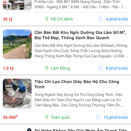
P.nhiêu Lộc - 093.867.6685 Giang Giang - Diện Tích:
55M2 - Ngang 5,8M * 9,5M. - Kết Cấu: 1 Hầm - Trệt - 1
Lửng - 5 Tầng - Sân Thượng - Thang Máy. + Tầng Hầm:
Kinh Doanh Giặt Sấy. + Tầng Trệt -...
32 tỷ
Hồ Chí Minh
4 phút trước
Cần Bán Đất Khu Nghỉ Dưỡng Gia Lâm 501M²,
Địa Thế Đẹp, Thông Xanh Bao Quanh
Cần Bán Đất Khu Nghỉ Dưỡng Gia Lâm &Ndash; Không
Gian Xanh Cho Cuộc Sống Chất Lượng Giữa Những
Hàng Thông Xanh Đặc Trưng Của Cao Nguyên, Lô Đất
501M&Sup2; Tại Khu Nghỉ Dưỡng Gia Lâm Mang Đến
Cảm Giác Bình Yên Ngay Từ Lần Đầu Ghé Thăm.
1,5 tỷ
Lâm Đồng
9 phút trước
Không Khí Mát...
Tiêu Chí Lựa Chọn Giày Bảo Hộ Cho Công
Trình
Trong Ngành Xây Dựng Và Thi Công Công Trình, Việc
Đảm Bảo An Toàn Cho Người Lao Động Luôn Là Ưu
Tiên Hàng Đầu. Các Công Trường Thường Tiềm Ẩn
Nhiều Nguy Cơ Như Vật Rơi, Bề Mặt Trơn Trượt, Đinh
Nhọn, Vật Sắc Bén Hay Các Tác Động Cơ Học Khác.
₫
20.000
Toàn quốc
13 phút trước
Chính Vì...
Tai Nghe Không Dây Giải Pháp Âm Thanh Tiện