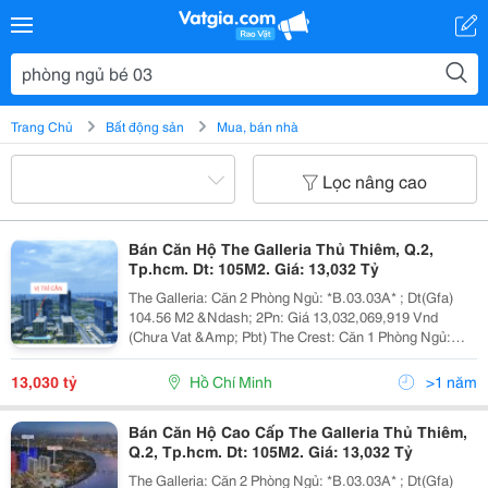
Trang Chủ
Bất động sản
Mua, bán nhà
Lọc nâng cao
Bán Căn Hộ The Galleria Thủ Thiêm, Q.2,
Tp.hcm. Dt: 105M2. Giá: 13,032 Tỷ
The Galleria: Căn 2 Phòng Ngủ: *B.03.03A* ; Dt(Gfa)
104.56 M2 &Ndash; 2Pn: Giá 13,032,069,919 Vnd
(Chưa Vat &Amp; Pbt) The Crest: Căn 1 Phòng Ngủ:
*C.08.06* ; Dt(Gfa) 79.19 &Ndash; 1Pn: Giá
11,365,363,206 Vnd (Chưa Vat &Amp; Pbt) Căn...
13,030 tỷ
Hồ Chí Minh
>1 năm
Bán Căn Hộ Cao Cấp The Galleria Thủ Thiêm,
Q.2, Tp.hcm. Dt: 105M2. Giá: 13,032 Tỷ
The Galleria: Căn 2 Phòng Ngủ: *B.03.03A* ; Dt(Gfa)