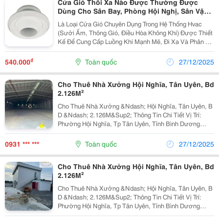
Cửa Gió Thổi Xa Nào Được Thường Được
Dùng Cho Sân Bay, Phòng Hội Nghị, Sân Vận
Động?
Là Loại Cửa Gió Chuyên Dụng Trong Hệ Thống Hvac
(Sưởi Ấm, Thông Gió, Điều Hòa Không Khí) Được Thiết
Kế Để Cung Cấp Luồng Khí Mạnh Mẽ, Đi Xa Và Phân Bổ
Đều Đến Các Khu Vực Rộng Lớn Như Sân Bay, Trung
Tâm Thương Mại, Hội Trường, Nhà Xưởng, Nhà Hát. ...
₫
540.000
Toàn quốc
27/12/2025
Cho Thuê Nhà Xưởng Hội Nghĩa, Tân Uyên, Bd
2.126M²
Cho Thuê Nhà Xưởng &Ndash; Hội Nghĩa, Tân Uyên, B
D &Ndash; 2.126M&Sup2; Thông Tin Chi Tiết Vị Trí:
Phường Hội Nghĩa, Tp Tân Uyên, Tỉnh Bình Dương
Tổng Diện Tích Khuôn Viên: 4.300M&Sup2; Tổng Diện
Tích Xây Dựng: 2.126M&Sup2; Tiện Ích &Amp; Đặc...
0931 *** ***
Toàn quốc
27/12/2025
Cho Thuê Nhà Xưởng Hội Nghĩa, Tân Uyên, Bd
2.126M²
Cho Thuê Nhà Xưởng &Ndash; Hội Nghĩa, Tân Uyên, B
D &Ndash; 2.126M&Sup2; Thông Tin Chi Tiết Vị Trí:
Phường Hội Nghĩa, Tp Tân Uyên, Tỉnh Bình Dương
Tổng Diện Tích Khuôn Viên: 4.300M&Sup2; Tổng Diện