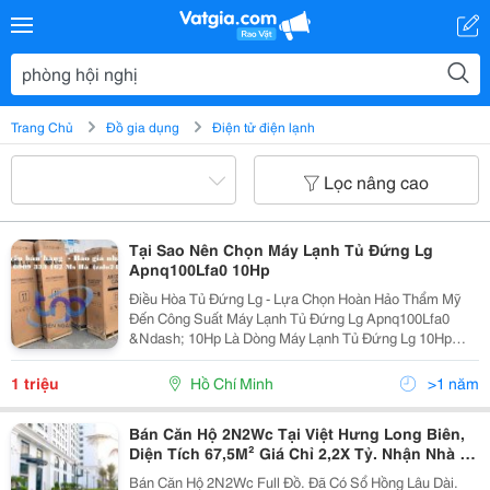
Trang Chủ
Đồ gia dụng
Điện tử điện lạnh
Lọc nâng cao
Tại Sao Nên Chọn Máy Lạnh Tủ Đứng Lg
Apnq100Lfa0 10Hp
Điều Hòa Tủ Đứng Lg - Lựa Chọn Hoàn Hảo Thẩm Mỹ
Đến Công Suất Máy Lạnh Tủ Đứng Lg Apnq100Lfa0
&Ndash; 10Hp Là Dòng Máy Lạnh Tủ Đứng Lg 10Hp
Thích Hợp Cho Các Phòng Có Diện Tích Rộng, Trần Cao
Như Sảnh Quán Cà Phê Có Không Gian Mở, Phòng Hội
1 triệu
Hồ Chí Minh
>1 năm
Nghị,...
Bán Căn Hộ 2N2Wc Tại Việt Hưng Long Biên,
Diện Tích 67,5M² Giá Chỉ 2,2X Tỷ. Nhận Nhà +
Sổ Đỏ Ngay
Bán Căn Hộ 2N2Wc Full Đồ. Đã Có Sổ Hồng Lâu Dài.