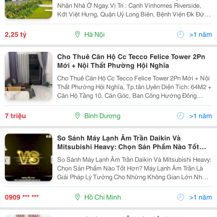
Nhận Nhà Ở Ngay. Vị Trí : Cạnh Vinhomes Riverside,
Kđt Việt Hưng, Quận Uỷ Long Biên, Bệnh Viện Đk Đức
Giang * Tiện Ích 5 Sao Đẳng Cấp. + Phòng Hội Nghị,
Tiệc Cưới; Trung Tâm Thương Mại Với Đầy Đủ...
2,25 tỷ
Hà Nội
>1 năm
Cho Thuê Căn Hộ Cc Tecco Felice Tower 2Pn
Mới + Nội Thất Phường Hội Nghĩa
Cho Thuê Căn Hộ Cc Tecco Felice Tower 2Pn Mới + Nội
Thất Phường Hội Nghĩa, Tp.tân Uyên Diện Tích: 64M2 +
Căn Hộ Tầng 10, Căn Góc, Ban Công Hướng Đông
Nam, Cửa Nhà Hướng Tây Mới Đẹp, Thoáng Mát Gồm:
Phòng Khách, 2 Phòng Ngủ, Bếp, 2 Wc. Khách Thuê
7 triệu
Bình Dương
>1 năm
Có...
So Sánh Máy Lạnh Âm Trần Daikin Và
Mitsubishi Heavy: Chọn Sản Phẩm Nào Tốt
Hơn?
So Sánh Máy Lạnh Âm Trần Daikin Và Mitsubishi Heavy:
Chọn Sản Phẩm Nào Tốt Hơn? Máy Lạnh Âm Trần Là
Giải Pháp Lý Tưởng Cho Những Không Gian Lớn Như
Văn Phòng, Nhà Hàng, Khách Sạn Hay Phòng Hội Nghị.
Trên Thị Trường Hiện Nay, Daikin Và...
0909 *** ***
Hồ Chí Minh
>1 năm