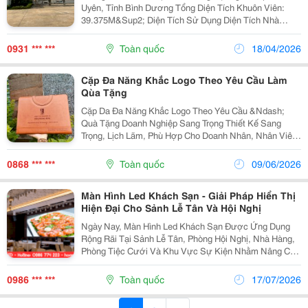
Uyên, Tỉnh Bình Dương Tổng Diện Tích Khuôn Viên:
39.375M&Sup2; Diện Tích Sử Dụng Diện Tích Nhà
Xưởng: 17.301M&Sup2; Xưởng 1: 1.806M&Sup2;
Xưởng 2: 4.193M&Sup2; Xưởng 3: 3.822M&Sup2;
0931 *** ***
Toàn quốc
18/04/2026
Xưởng 4:...
Cặp Đa Năng Khắc Logo Theo Yêu Cầu Làm
Qùa Tặng
Cặp Da Đa Năng Khắc Logo Theo Yêu Cầu &Ndash;
Quà Tặng Doanh Nghiệp Sang Trọng Thiết Kế Sang
Trọng, Lịch Lãm, Phù Hợp Cho Doanh Nhân, Nhân Viên
Văn Phòng, Hội Nghị &Ndash; Hội Thảo. Chất Liệu Da
Cao Cấp, Đường May Chắc Chắn, Độ Bền Cao. Nhận In
0868 *** ***
Toàn quốc
09/06/2026
Uv,...
Màn Hình Led Khách Sạn - Giải Pháp Hiển Thị
Hiện Đại Cho Sảnh Lễ Tân Và Hội Nghị
Ngày Nay, Màn Hình Led Khách Sạn Được Ứng Dụng
Rộng Rãi Tại Sảnh Lễ Tân, Phòng Hội Nghị, Nhà Hàng,
Phòng Tiệc Cưới Và Khu Vực Sự Kiện Nhằm Nâng Cao
Trải Nghiệm Khách Hàng Cũng Như Tăng Tính Chuyên
Nghiệp Cho Không Gian. Với Hình Ảnh Sắc Nét, Độ
0986 *** ***
Toàn quốc
17/07/2026
Sáng...