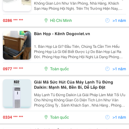
Không Gian Lớn Như Văn Phòng, Nhà Hàng, Khách
Sạn Hay Phòng Hội Nghị. Trên Thị Trường Hiện Nay,
Daikin Và Mitsubishi Heavy Là Hai Thương Hiệu Điều
Hòa Hàng Đầu, Nổi Bật Về Chất Lượng Và Hiệu...
0286 *** ***
Hồ Chí Minh
>1 năm
Bàn Họp - Kênh Dogoviet.vn
1. Bàn Họp Là Gì? Đầu Tiên, Chúng Ta Cần Tìm Hiểu
Phòng Họp Là Gì Để Biết Được Lý Do Bàn Họp Lại Ra
Đời. Phòng Họp Hay Phòng Hội Nghị Là Dạng Phòng
Được Đặt Riêng Biệt Tại Công Ty, Văn Phòng, Tòa Nhà.
Mục Đích Của Nó Được Tạo Ra Để Tạo Không Gian...
0977 *** ***
Toàn quốc
>1 năm
Giải Mã Sức Hút Của Máy Lạnh Tủ Đứng
Daikin: Mạnh Mẽ, Bền Bỉ, Dễ Lắp Đặt
Máy Lạnh Tủ Đứng Daikin Là Giải Pháp Làm Mát Tối Ưu
Cho Những Không Gian Có Diện Tích Lớn Như Văn
Phòng Công Ty , Sảnh Khách Sạn , Nhà Hàng , Phòng
Hội Nghị Hay Showroom . Sở Hữu Thiết Kế Hiện Đại,
Tinh Tế Cùng Công Suất Làm Lạnh Mạnh Mẽ , Dòng
0334 *** ***
Toàn quốc
>1 năm
Máy...