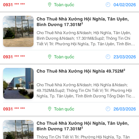
Tích Xây Dựng: 2.126M&Sup2; Tiện Ích &Amp; Đặc...
0931 *** ***
Toàn quốc
04/02/2026
Cho Thuê Nhà Xưởng Hội Nghĩa, Tân Uyên,
Bình Dương 17.301M²
Cho Thuê Nhà Xưởng &Ndash; Hội Nghĩa, Tân Uyên,
Bình Dương &Ndash; 17.301M&Sup2; Thông Tin Chi
Tiết Vị Trí: Phường Hội Nghĩa, Tp. Tân Uyên, Tỉnh Bình
Dương Tổng Diện Tích Khuôn Viên: 39.375M&Sup2;
Diện Tích Sử Dụng Diện Tích Nhà Xưởng:...
0931 *** ***
Toàn quốc
23/03/2026
Cho Thuê Nhà Xưởng Hội Nghĩa 49.752M²
Cho Thuê Nhà Xưởng &Ndash; Hội Nghĩa &Ndash;
49.752M&Sup2; Thông Tin Chi Tiết Vị Trí: Phường Hội
Nghĩa, Tp. Tân Uyên, Tỉnh Bình Dương Tổng Diện Tích
Khuôn Viên: 75.034M&Sup2; Diện Tích Sử Dụng Tổng
Diện Tích Xây Dựng: 49.752M&Sup2; Diện Tích Nhà...
0931 *** ***
Toàn quốc
26/03/2026
Cho Thuê Nhà Xưởng Hội Nghĩa, Tân Uyên,
Bình Dương 17.301M²
Thông Tin Chi Tiết Vị Trí: Phường Hội Nghĩa, Tp. Tân