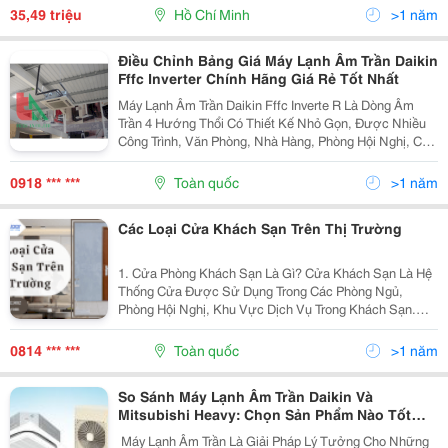
Các Không Gian Lớn. Với Công Nghệ 3Lcd , Cường Độ
35,49 triệu
Hồ Chí Minh
>1 năm
Sáng Lên Đến...
Điều Chỉnh Bảng Giá Máy Lạnh Âm Trần Daikin
Fffc Inverter Chính Hãng Giá Rẻ Tốt Nhất
Máy Lạnh Âm Trần Daikin Fffc Inverte R Là Dòng Âm
Trần 4 Hướng Thổi Có Thiết Kế Nhỏ Gọn, Được Nhiều
Công Trình, Văn Phòng, Nhà Hàng, Phòng Hội Nghị, Cửa
Hàng Tiện Lợi, Salon Tóc,....Lựa Chọn Nhờ Hiệu Suất
Làm Lạnh Mạnh Mẽ, Êm Ái Và Tiết Kiệm Điện Tối...
0918 *** ***
Toàn quốc
>1 năm
Các Loại Cửa Khách Sạn Trên Thị Trường
1. Cửa Phòng Khách Sạn Là Gì? Cửa Khách Sạn Là Hệ
Thống Cửa Được Sử Dụng Trong Các Phòng Ngủ,
Phòng Hội Nghị, Khu Vực Dịch Vụ Trong Khách Sạn.
Những Cánh Cửa Này Không Chỉ Đảm Bảo An Toàn Mà
Còn Góp Phần Tạo Nên Phong Cách Thiết Kế Sang
0814 *** ***
Toàn quốc
>1 năm
Trọng,...
So Sánh Máy Lạnh Âm Trần Daikin Và
Mitsubishi Heavy: Chọn Sản Phẩm Nào Tốt
Hơn?
​ Máy Lạnh Âm Trần Là Giải Pháp Lý Tưởng Cho Những