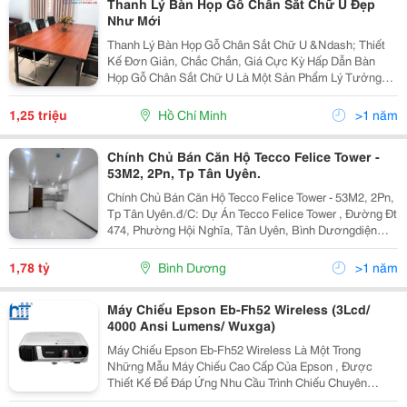
Thanh Lý Bàn Họp Gỗ Chân Sắt Chữ U Đẹp
Như Mới
Thanh Lý Bàn Họp Gỗ Chân Sắt Chữ U &Ndash; Thiết
Kế Đơn Giản, Chắc Chắn, Giá Cực Kỳ Hấp Dẫn Bàn
Họp Gỗ Chân Sắt Chữ U Là Một Sản Phẩm Lý Tưởng
Cho Các Không Gian Làm Việc Chung, Phòng Họp,
Hoặc Phòng Hội Nghị. Với Thiết Kế Đơn Giản Nhưng Vô
1,25 triệu
Hồ Chí Minh
>1 năm
Cùng...
Chính Chủ Bán Căn Hộ Tecco Felice Tower -
53M2, 2Pn, Tp Tân Uyên.
Chính Chủ Bán Căn Hộ Tecco Felice Tower - 53M2, 2Pn,
Tp Tân Uyên.đ/C: Dự Án Tecco Felice Tower , Đường Đt
474, Phường Hội Nghĩa, Tân Uyên, Bình Dươngdiện
Tích: 53M2.Giá Bán: 1 Tỷ 78Tr.+ Căn Hộ 2Pn, 1Wc -
Thông Thoáng, Rộng Rãi. Thiết Kế Thông Minh,...
1,78 tỷ
Bình Dương
>1 năm
Máy Chiếu Epson Eb-Fh52 Wireless (3Lcd/
4000 Ansi Lumens/ Wuxga)
Máy Chiếu Epson Eb-Fh52 Wireless Là Một Trong
Những Mẫu Máy Chiếu Cao Cấp Của Epson , Được
Thiết Kế Để Đáp Ứng Nhu Cầu Trình Chiếu Chuyên
Nghiệp Tại Văn Phòng, Lớp Học, Phòng Hội Nghị Và