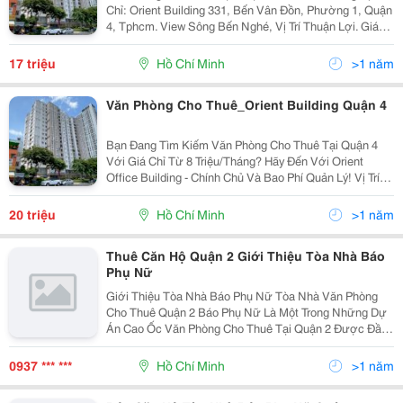
Chỉ: Orient Building 331, Bến Vân Đồn, Phường 1, Quận
4, Tphcm. View Sông Bến Nghé, Vị Trí Thuận Lợi. Giá
Thuê Hấp Dẫn: - Phòng 30M2: 17 Triệu / Tháng. - Phòng
75M2: 37 Triệu /...
17 triệu
Hồ Chí Minh
>1 năm
Văn Phòng Cho Thuê_Orient Building Quận 4
Bạn Đang Tìm Kiếm Văn Phòng Cho Thuê Tại Quận 4
Với Giá Chỉ Từ 8 Triệu/Tháng? Hãy Đến Với Orient
Office Building - Chính Chủ Và Bao Phí Quản Lý! Vị Trí:
Orient Building 331, Bến Vân Đồn, Phường 1, Quận 4,
Tphcm, Với Tầng 2 Hướng View Sông Bến Nghé...
20 triệu
Hồ Chí Minh
>1 năm
Thuê Căn Hộ Quận 2 Giới Thiệu Tòa Nhà Báo
Phụ Nữ
Giới Thiệu Tòa Nhà Báo Phụ Nữ Tòa Nhà Văn Phòng
Cho Thuê Quận 2 Báo Phụ Nữ Là Một Trong Những Dự
Án Cao Ốc Văn Phòng Cho Thuê Tại Quận 2 Được Đầu
Tư &Amp; Xây Dựng Bởi Toà Soạn Báo Phụ Nữ Thành
Phố Hồ Chí Minh. Cao Ốc Văn Phòng Báo Phụ Nữ Toạ
0937 *** ***
Hồ Chí Minh
>1 năm
Lạc...