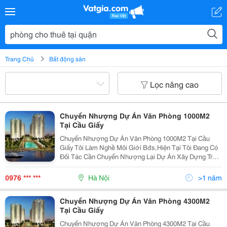
Trang Chủ
Bất động sản
Lọc nâng cao
Chuyển Nhượng Dự Án Văn Phòng 1000M2
Tại Cầu Giấy
Chuyển Nhượng Dự Án Văn Phòng 1000M2 Tại Cầu
Giấy Tôi Làm Nghề Môi Giới Bđs,Hiện Tại Tôi Đang Có
Đối Tác Cần Chuyển Nhượng Lại Dự Án Xây Dựng Trụ
Sở Làm Việc Và Văn Phòng Cho Thuê Tại Quận Cầu
Giấy-Hà Nội:tổng Diện Tích Mặt Bằng 1.000M2,Lô Góc
0976 *** ***
Hà Nội
>1 năm
Chuyển Nhượng Dự Án Văn Phòng 4300M2
Tại Cầu Giấy
Chuyển Nhượng Dự Án Văn Phòng 4300M2 Tại Cầu