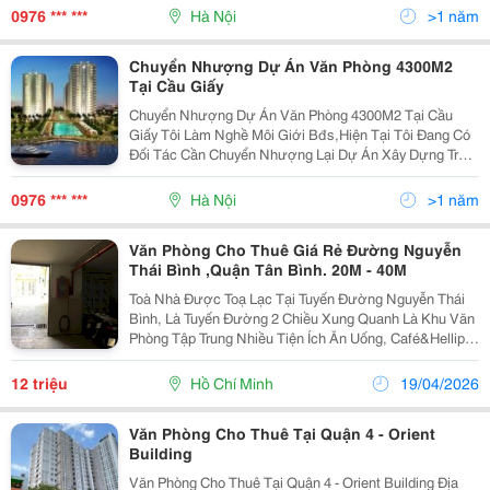
Giấy-Hà Nội:tổng Diện Tích Mặt Bằng 1.000M2,Lô Góc
0976 *** ***
Hà Nội
>1 năm
Chuyển Nhượng Dự Án Văn Phòng 4300M2
Tại Cầu Giấy
Chuyển Nhượng Dự Án Văn Phòng 4300M2 Tại Cầu
Giấy Tôi Làm Nghề Môi Giới Bđs,Hiện Tại Tôi Đang Có
Đối Tác Cần Chuyển Nhượng Lại Dự Án Xây Dựng Trụ
Sở Làm Việc Và Văn Phòng Cho Thuê Tại Quận Cầu
Giấy-Hà Nội:tổng Diện Tích Mặt Bằng 4331M2,Giấy Phé
0976 *** ***
Hà Nội
>1 năm
Văn Phòng Cho Thuê Giá Rẻ Đường Nguyễn
Thái Bình ,Quận Tân Bình. 20M - 40M
Toà Nhà Được Toạ Lạc Tại Tuyến Đường Nguyễn Thái
Bình, Là Tuyến Đường 2 Chiều Xung Quanh Là Khu Văn
Phòng Tập Trung Nhiều Tiện Ích Ăn Uống, Café&Hellip;
Văn Phòng Cho Thuê Tại Quận Tân Bình Còn Là Nơi Rất
Thích Hợp Để Quý Doanh Nghiệp Trong Và Ngoài
12 triệu
Hồ Chí Minh
19/04/2026
Văn Phòng Cho Thuê Tại Quận 4 - Orient
Building
Văn Phòng Cho Thuê Tại Quận 4 - Orient Building Địa