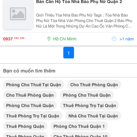
Bán Căn Hộ Tòa Nhà Báo Phụ Nữ Quận 2
Giới Thiệu Tòa Nhà Báo Phụ Nữ Tags : Tòa Nhà Báo
Phụ Nữ Tòa Nhà Văn Phòng Cho Thuê Quận 2 Báo Phụ
Nữ Là Một Trong Những Dự Án Cao Ốc Văn Phòng Cho
Thuê Tại Quận 2 Được Đầu Tư &Amp; Xây Dựng Bởi
Toà Soạn Báo Phụ Nữ Thành Phố Hồ Chí Minh. Cao
0937 *** ***
Hồ Chí Minh
>1 năm
Ốc...
1
Bạn có muốn tìm thêm
Phòng Cho Thuê Tại Quận
Cho Thuê Phòng Quận
Cho Thuê Phòng Quận
Phòng Cho Thuê Quận
Phòng Cho Thuê Quận
Thuê Phòng Trọ Tại Quận
Thuê Phòng Trọ Tại Quận
Nhà Cho Thuê Tại Quận
Thuê Phòng Quận
Phòng Cho Thuê Quận 1
Thuê Phòng Quận
Cho Thuê Phòng Quận 10