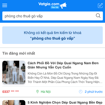
Không có kết quả tìm kiếm từ khoá
"phòng cho thuê gò vấp"
Tin đăng mới nhất
Cách Phối Đồ Với Dép Quai Ngang Nam Đơn
Giản Nhưng Vẫn Cực Cuốn
Không Còn Là Món Đồ Chỉ Dùng Trong Những Dịp Đi
Biển Hay Ở Nhà, Dép Quai Ngang Nam Ngày Nay Đã
Trở Thành Một Phần Của Phong Cách Thời Trang Hiện
Đại. Chỉ Cần Biết Cách Phối Đồ, Bạn Hoàn Toàn Có Thể
Tạo Nên Vẻ Ngoài Trẻ Trung, Năng Động Và Đầy Cá...
0337 *** ***
Hà Nội
2 phút trước
5 Kinh Nghiệm Chọn Dép Quai Ngang Bền Đẹp