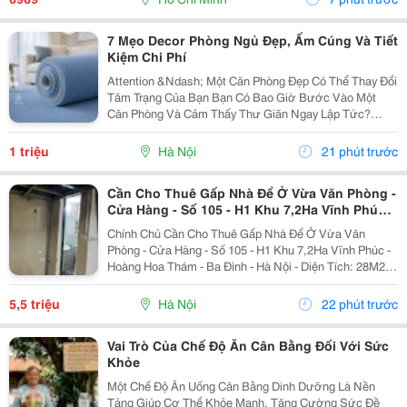
7 Mẹo Decor Phòng Ngủ Đẹp, Ấm Cúng Và Tiết
Kiệm Chi Phí
Attention &Ndash; Một Căn Phòng Đẹp Có Thể Thay Đổi
Tâm Trạng Của Bạn Bạn Có Bao Giờ Bước Vào Một
Căn Phòng Và Cảm Thấy Thư Giãn Ngay Lập Tức?
Không Phải Vì Căn Phòng Quá Rộng Hay Quá Đắt Tiền,
Mà Bởi Cách Bài Trí Hài Hòa, Ánh Sáng Dịu Nhẹ Và
1 triệu
Hà Nội
21 phút trước
Những...
Cần Cho Thuê Gấp Nhà Để Ở Vừa Văn Phòng -
Cửa Hàng - Số 105 - H1 Khu 7,2Ha Vĩnh Phúc -
Ba Đình
Chính Chủ Cần Cho Thuê Gấp Nhà Để Ở Vừa Văn
Phòng - Cửa Hàng - Số 105 - H1 Khu 7,2Ha Vĩnh Phúc -
Hoàng Hoa Thám - Ba Đình - Hà Nội - Diện Tích: 28M2 -
Vệ Sinh Khép Kín, Có Gác Xép, Vỉa Hè Rộng, Nhà
Riêng Biệt, Độc Lập. - Tiện Nghi Có Sẵn Điều...
5,5 triệu
Hà Nội
22 phút trước
Vai Trò Của Chế Độ Ăn Cân Bằng Đối Với Sức
Khỏe
Một Chế Độ Ăn Uống Cân Bằng Dinh Dưỡng Là Nền
Tảng Giúp Cơ Thể Khỏe Mạnh, Tăng Cường Sức Đề