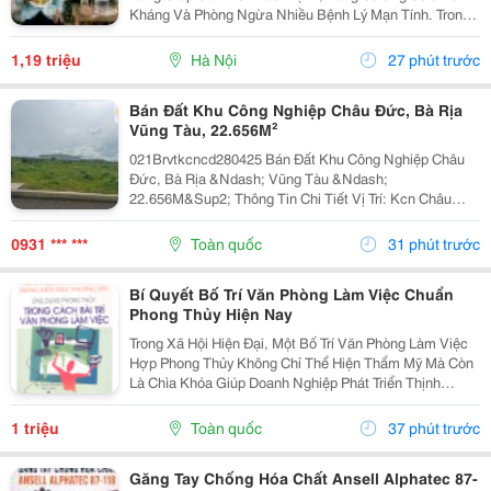
Kháng Và Phòng Ngừa Nhiều Bệnh Lý Mạn Tính. Trong
Bối Cảnh Ngày Càng Nhiều Người Quan Tâm Đến Lối
Sống Lành Mạnh, Việc Kết Hợp Dinh Dưỡng Với Các
1,19 triệu
Hà Nội
27 phút trước
Phương Pháp...
Bán Đất Khu Công Nghiệp Châu Đức, Bà Rịa
Vũng Tàu, 22.656M²
021Brvtkcncd280425 Bán Đất Khu Công Nghiệp Châu
Đức, Bà Rịa &Ndash; Vũng Tàu &Ndash;
22.656M&Sup2; Thông Tin Chi Tiết Vị Trí: Kcn Châu
Đức, Tỉnh Bà Rịa &Ndash; Vũng Tàu. Tổng Diện Tích
Đất: 22.656M&Sup2; Diện Tích Sử Dụng Diện Tích Đất
0931 *** ***
Toàn quốc
31 phút trước
Công...
Bí Quyết Bố Trí Văn Phòng Làm Việc Chuẩn
Phong Thủy Hiện Nay
Trong Xã Hội Hiện Đại, Một Bố Trí Văn Phòng Làm Việc
Hợp Phong Thủy Không Chỉ Thể Hiện Thẩm Mỹ Mà Còn
Là Chìa Khóa Giúp Doanh Nghiệp Phát Triển Thịnh
Vượng. Văn Phòng Là Nơi Hội Tụ Năng Lượng Của Con
Người, Tài Vận Và Trí Tuệ. Nếu Dòng Khí Trong...
1 triệu
Toàn quốc
37 phút trước
Găng Tay Chống Hóa Chất Ansell Alphatec 87-