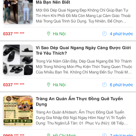
Mà Bạn Nên Biết
Một Đôi Dép Quai Ngang Đẹp Không Chỉ Giúp Bạn Tự
Tin Hơn Khi Phối Đồ Mà Còn Mang Lại Cảm Giác Thoải
Mái Trong Quá Trình Sử Dụng. Tuy Nhiên, Để Chọn
Được Sản Phẩm Phù Hợp Không Phải Ai Cũng Biết.
Dưới Đây Là Một Vài Kinh Nghiệm Đơn Giản Bạn Có
0337 *** ***
Hà Nội
4 phút trước
Thể Áp...
Vì Sao Dép Quai Ngang Ngày Càng Được Giới
Trẻ Yêu Thích?
Trong Vài Năm Gần Đây, Dép Quai Ngang Đã Trở Thành
Một Trong Những Món Phụ Kiện Thời Trang Quen Thuộc
Của Nhiều Bạn Trẻ. Không Chỉ Mang Đến Sự Thoải Mái
Khi Di Chuyển, Kiểu Dép Này Còn Giúp Người Mang Dễ
Dàng Phối Hợp Với Nhiều Phong Cách Khác Nhau,...
0337 *** ***
Hà Nội
6 phút trước
Tràng An Quán Ẩm Thực Đồng Quê Tuyển
Dụng
Tràng An Quán &Ndash; Ẩm Thực Đồng Quê Tuyển
Dụng Gia Nhập Đội Ngũ Ngay Hôm Nay! Vị Trí Tuyển
Dụng: Thu Ngân/Lễ Tân: 01 ️ Phục Vụ (Nữ): 08 Tiếp
Thực: 02 Tạp Vụ: 02 ⏰ Thời Gian Làm Việc: &Bull; Ca
Full: 9:00 &Ndash; 22:00 (Nghỉ Giữa Ca...
0969 *** ***
Hồ Chí Minh
7 phút trước