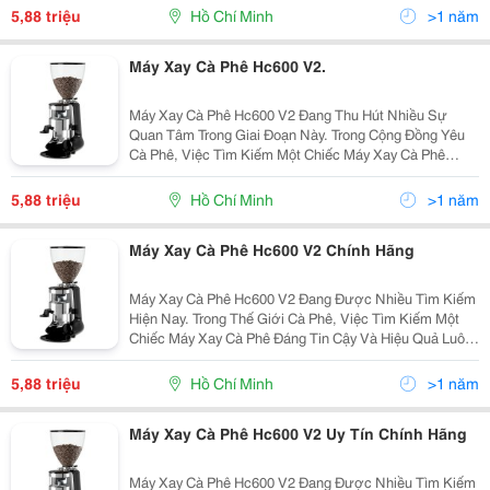
Đơn Giản Là Công Cụ Để Xay Cà Phê Mà Còn Là Yếu...
5,88 triệu
Hồ Chí Minh
>1 năm
Máy Xay Cà Phê Hc600 V2.
Máy Xay Cà Phê Hc600 V2 Đang Thu Hút Nhiều Sự
Quan Tâm Trong Giai Đoạn Này. Trong Cộng Đồng Yêu
Cà Phê, Việc Tìm Kiếm Một Chiếc Máy Xay Cà Phê
Đáng Tin Cậy Và Hiệu Quả Luôn Là Một Điều Quan
Trọng. Máy Xay Cà Phê Không Chỉ Đơn Giản Là Công Cụ
5,88 triệu
Hồ Chí Minh
>1 năm
Để Xay...
Máy Xay Cà Phê Hc600 V2 Chính Hãng
Máy Xay Cà Phê Hc600 V2 Đang Được Nhiều Tìm Kiếm
Hiện Nay. Trong Thế Giới Cà Phê, Việc Tìm Kiếm Một
Chiếc Máy Xay Cà Phê Đáng Tin Cậy Và Hiệu Quả Luôn
Là Một Ưu Tiên Hàng Đầu. Máy Xay Cà Phê Không Chỉ
Đơn Giản Là Công Cụ Để Xay Cà Phê Mà Còn Là Yếu...
5,88 triệu
Hồ Chí Minh
>1 năm
Máy Xay Cà Phê Hc600 V2 Uy Tín Chính Hãng
Máy Xay Cà Phê Hc600 V2 Đang Được Nhiều Tìm Kiếm