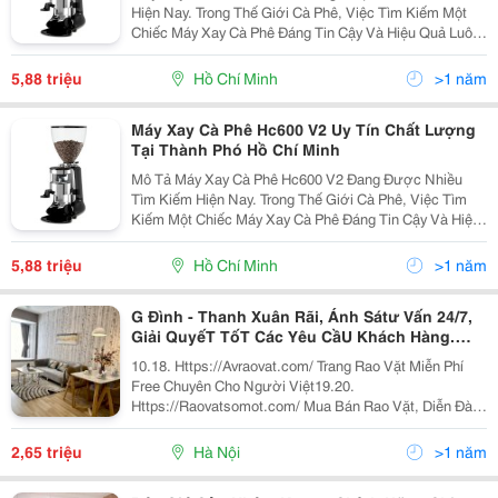
Hiện Nay. Trong Thế Giới Cà Phê, Việc Tìm Kiếm Một
Chiếc Máy Xay Cà Phê Đáng Tin Cậy Và Hiệu Quả Luôn
Là Một Ưu Tiên Hàng Đầu. Máy Xay Cà Phê Không Chỉ
Đơn Giản Là Công Cụ Để Xay Cà Phê Mà Còn Là Yếu...
5,88 triệu
Hồ Chí Minh
>1 năm
Máy Xay Cà Phê Hc600 V2 Uy Tín Chất Lượng
Tại Thành Phó Hồ Chí Minh
Mô Tả Máy Xay Cà Phê Hc600 V2 Đang Được Nhiều
Tìm Kiếm Hiện Nay. Trong Thế Giới Cà Phê, Việc Tìm
Kiếm Một Chiếc Máy Xay Cà Phê Đáng Tin Cậy Và Hiệu
Quả Luôn Là Một Ưu Tiên Hàng Đầu. Máy Xay Cà Phê
Không Chỉ Đơn Giản Là Công Cụ Để Xay Cà Phê...
5,88 triệu
Hồ Chí Minh
>1 năm
G Đình - Thanh Xuân Rãi, Ánh Sátư Vấn 24/7,
Giải QuyếT TốT Các Yêu CầU Khách Hàng.
Cho Gia Đình Bạn
10.18. Https://Avraovat.com/ Trang Rao Vặt Miễn Phí
Free Chuyên Cho Người Việt19.20.
Https://Raovatsomot.com/ Mua Bán Rao Vặt, Diễn Đàn
Rao Vặt Miễn Phí Đăng Tin Rao Vặt Dofollow21.
Http://Tructiep.vn/ Trang Web Đăng Tin Quảng Cáo Rao
2,65 triệu
Hà Nội
>1 năm
Vặt Miễn Phí,...