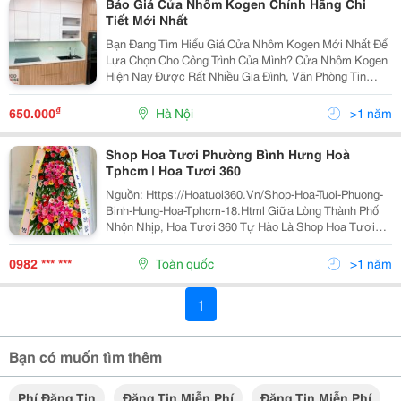
Báo Giá Cửa Nhôm Kogen Chính Hãng Chi
Tiết Mới Nhất
Bạn Đang Tìm Hiểu Giá Cửa Nhôm Kogen Mới Nhất Để
Lựa Chọn Cho Công Trình Của Mình? Cửa Nhôm Kogen
Hiện Nay Được Rất Nhiều Gia Đình, Văn Phòng Tin
Dùng Nhờ Thiết Kế Đẹp, Độ Bền Cao Và Khả Năng
Cách Âm, Cách Nhiệt Vượt Trội. Tuy Nhiên, Để Chọn
₫
650.000
Hà Nội
>1 năm
Được Sản...
Shop Hoa Tươi Phường Bình Hưng Hoà
Tphcm | Hoa Tươi 360
Nguồn: Https://Hoatuoi360.Vn/Shop-Hoa-Tuoi-Phuong-
Binh-Hung-Hoa-Tphcm-18.Html Giữa Lòng Thành Phố
Nhộn Nhịp, Hoa Tươi 360 Tự Hào Là Shop Hoa Tươi
Phường Bình Hưng Hoà Tphcm Uy Tín, Được Người
Dân Địa Phương Tin Chọn. Mỗi Bông Hoa Tại Shop
0982 *** ***
Toàn quốc
>1 năm
Đều...
1
Bạn có muốn tìm thêm
Phí Đăng Tin
Đăng Tin Miễn Phí
Đăng Tin Miễn Phí