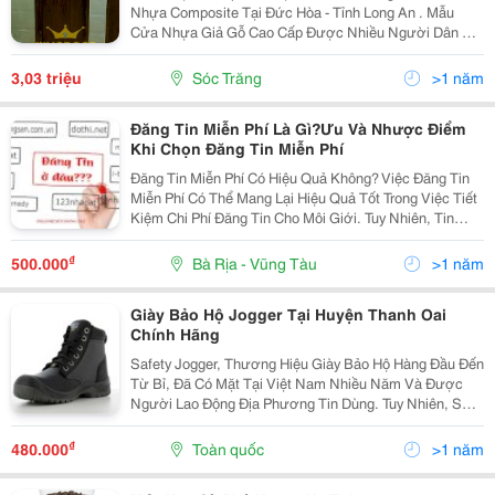
Nhựa Composite Tại Đức Hòa - Tỉnh Long An . Mẫu
Cửa Nhựa Giả Gỗ Cao Cấp Được Nhiều Người Dân Ở
Địa Phương Tin Dùng, Vì Những Ưu Điểm Vượt Trội,
Cũng Như Sở Hữu Được Những Màu Sắc Giả Gỗ Đa
3,03 triệu
Sóc Trăng
>1 năm
Dạng. Mang Độ...
Đăng Tin Miễn Phí Là Gì?Ưu Và Nhược Điểm
Khi Chọn Đăng Tin Miễn Phí
Đăng Tin Miễn Phí Có Hiệu Quả Không? Việc Đăng Tin
Miễn Phí Có Thể Mang Lại Hiệu Quả Tốt Trong Việc Tiết
Kiệm Chi Phí Đăng Tin Cho Môi Giới. Tuy Nhiên, Tin
Miễn Phí Thường Không Được Ưu Tiên Hiển Thị Như
Các Tin Vip, Và Cạnh Tranh Cao Với Nhiều...
₫
500.000
Bà Rịa - Vũng Tàu
>1 năm
Giày Bảo Hộ Jogger Tại Huyện Thanh Oai
Chính Hãng
Safety Jogger, Thương Hiệu Giày Bảo Hộ Hàng Đầu Đến
Từ Bỉ, Đã Có Mặt Tại Việt Nam Nhiều Năm Và Được
Người Lao Động Địa Phương Tin Dùng. Tuy Nhiên, Sự
Phát Triển Của Thương Hiệu Cũng Dẫn Đến Việc Xuất
Hiện Nhiều Sản Phẩm Giả Mạo, Ảnh Hưởng Đến Uy
₫
480.000
Toàn quốc
>1 năm
Tín...