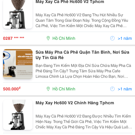
Máy Xay Cà Phê Hc600 V2 Tphcm
Máy Xay Cà Phê Hc600 V2 Đang Thu Hút Nhiều Sự
Quan Tâm Trong Giai Đoạn Này. Trong Cộng Đồng Yêu
Cà Phê, Việc Tìm Kiếm Một Chiếc Máy Xay Cà Phê
Đáng Tin Cậy Và Hiệu Quả Luôn Là Một Điều Quan
Trọng. Máy Xay Cà Phê Không Chỉ Đơn Giản Là Công Cụ
0287 *** ***
Hồ Chí Minh
>1 năm
Để Xay...
Sửa Máy Pha Cà Phê Quận Tân Bình, Nơi Sửa
Uy Tín Giá Rẻ
Bạn Đang Tìm Kiếm Một Địa Chỉ Sửa Chữa Máy Pha Cà
Phê Đáng Tin Cậy? Trung Tâm Sửa Máy Pha Cafe
Limosa Chính Là Lựa Chọn Hoàn Hảo Cho Bạn, Nơi
Cung Cấp Giải Pháp Nhanh Chóng Và Chuyên Nghiệp
Cho Mọi Vấn Đề Liên Quan Đến Máy Pha Cà Phê. Hãy
₫
500.000
Hồ Chí Minh
>1 năm
Gọi Ngay...
Máy Xay Hc600 V2 Chính Hãng Tphcm
Máy Xay Cà Phê Hc600 V2 Đang Được Nhiều Tìm Kiếm
Hiện Nay. Trong Thế Giới Cà Phê, Việc Tìm Kiếm Một
Chiếc Máy Xay Cà Phê Đáng Tin Cậy Và Hiệu Quả Luôn
Là Một Ưu Tiên Hàng Đầu. Máy Xay Cà Phê Không Chỉ