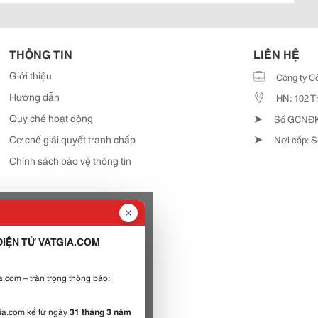
THÔNG TIN
LIÊN HỆ
Giới thiệu
Công ty C
Hướng dẫn
HN: 102 T
➤
Quy chế hoạt động
Số GCNĐKD
➤
Cơ chế giải quyết tranh chấp
Nơi cấp: S
Chính sách bảo vệ thông tin
IỆN TỬ VATGIA.COM
.com – trân trọng thông báo:
gia.com kể từ ngày
31 tháng 3 năm