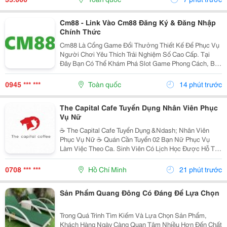
Cm88 - Link Vào Cm88 Đăng Ký & Đăng Nhập
Chính Thức
Cm88 Là Cổng Game Đổi Thưởng Thiết Kế Để Phục Vụ
Người Chơi Yêu Thích Trải Nghiệm Số Cao Cấp. Tại
Đây Bạn Có Thể Khám Phá Slot Game Phong Cách, Bắn
Cá Sống Động, Thể Thao,... Và Nhiều Trò Đổi Thưởng
Khác. Giao Diện Thân Thiện, Tốc Độ Mượt Mà Trên...
0945 *** ***
Toàn quốc
14 phút trước
The Capital Cafe Tuyển Dụng Nhân Viên Phục
Vụ Nữ
☕️ The Capital Cafe Tuyển Dụng &Ndash; Nhân Viên
Phục Vụ Nữ ☕️ Quán Cần Tuyển 02 Bạn Nữ Phục Vụ
Làm Việc Theo Ca. Sinh Viên Có Lịch Học Được Hỗ Trợ
Sắp Xếp Ca Linh Động. ✨ Yêu Cầu &Bull; Nữ, Tuổi Từ
18 &Ndash; 20 &Bull; Nhiệt Tình, Vui Vẻ, Hòa...
0708 *** ***
Hồ Chí Minh
21 phút trước
Sản Phẩm Quang Đông Có Đáng Để Lựa Chọn
Trong Quá Trình Tìm Kiếm Và Lựa Chọn Sản Phẩm,
Khách Hàng Ngày Càng Quan Tâm Nhiều Hơn Đến Chất