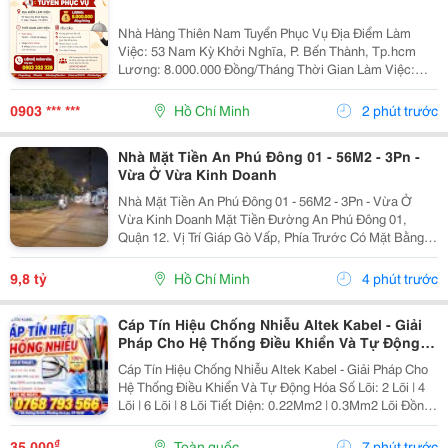
Nhà Hàng Thiên Nam Tuyển Phục Vụ Địa Điểm Làm
Việc: 53 Nam Kỳ Khởi Nghĩa, P. Bến Thành, Tp.hcm
Lương: 8.000.000 Đồng/Tháng Thời Gian Làm Việc:
&Bull; Full-Time: 12:00 &Ndash; 21:00 (8 Tiếng) &Bull;
Hoặc Part-Time: 4 Tiếng (Theo Sự Sắp Xếp...
0903 *** ***
Hồ Chí Minh
2 phút trước
Nhà Mặt Tiền An Phú Đông 01 - 56M2 - 3Pn -
Vừa Ở Vừa Kinh Doanh
Nhà Mặt Tiền An Phú Đông 01 - 56M2 - 3Pn - Vừa Ở
Vừa Kinh Doanh Mặt Tiền Đường An Phú Đông 01,
Quận 12. Vị Trí Giáp Gò Vấp, Phía Trước Có Mặt Bằng
Thuận Tiện Kinh Doanh. - Diện Tích: 56M2, Ngang 4M,
Dài 14M. - Kết Cấu: 1 Trệt, 1 Lửng, 1 Lầu, Sân...
9,8 tỷ
Hồ Chí Minh
4 phút trước
Cáp Tín Hiệu Chống Nhiễu Altek Kabel - Giải
Pháp Cho Hệ Thống Điều Khiển Và Tự Động
Hóa
Cáp Tín Hiệu Chống Nhiễu Altek Kabel - Giải Pháp Cho
Hệ Thống Điều Khiển Và Tự Động Hóa Số Lõi: 2 Lõi | 4
Lõi | 6 Lõi | 8 Lõi Tiết Diện: 0.22Mm2 | 0.3Mm2 Lõi Đồng
100% Có Xi Mạ Chống Oxi Hóa Lưới Dệt Đồng Đan Có
Xi Mạ Chống...
₫
35.000
Toàn quốc
7 phút trước