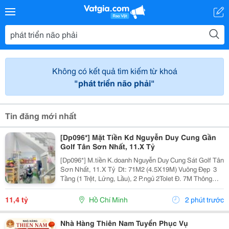
Không có kết quả tìm kiếm từ khoá
"phát triển não phải"
Tin đăng mới nhất
[Dp096*] Mặt Tiền Kd Nguyễn Duy Cung Gần
Golf Tân Sơn Nhất, 11.X Tỷ
[Dp096*] M.tiền K.doanh Nguyễn Duy Cung Sát Golf Tân
Sơn Nhất, 11.X Tỷ ️ Dt: 71M2 (4.5X19M) Vuông Đẹp ️ 3
Tầng (1 Trệt, Lửng, Lầu), 2 P.ngủ 2Tolet Đ. 7M Thông
Kinh Doanh Đỉnh ✨ Nhà Đẹp Ở Ngay Liên Hệ Gọi Điện
Nhận Thêm Thông Tin!
11,4 tỷ
Hồ Chí Minh
2 phút trước
Nhà Hàng Thiên Nam Tuyển Phục Vụ