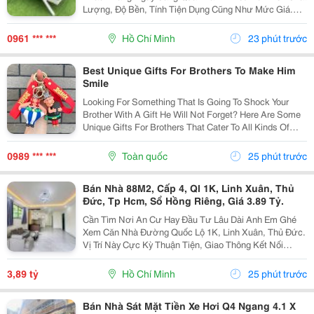
Lượng, Độ Bền, Tính Tiện Dụng Cũng Như Mức Giá.
Thay Vì Chỉ Dựa Vào Quảng Cáo Hoặc Thông Tin Từ
Người Bán, Nhiều Người Có Xu Hướng Tìm Hiểu Thêm
0961 *** ***
Hồ Chí Minh
23 phút trước
Thông Tin...
Best Unique Gifts For Brothers To Make Him
Smile
Looking For Something That Is Going To Shock Your
Brother With A Gift He Will Not Forget? Here Are Some
Unique Gifts For Brothers That Cater To All Kinds Of
Personalities And Interests. You Can Find Everything
From Fashionable Accessories And Fun...
0989 *** ***
Toàn quốc
25 phút trước
Bán Nhà 88M2, Cấp 4, Ql 1K, Linh Xuân, Thủ
Đức, Tp Hcm, Sổ Hồng Riêng, Giá 3.89 Tỷ.
Cần Tìm Nơi An Cư Hay Đầu Tư Lâu Dài Anh Em Ghé
Xem Căn Nhà Đường Quốc Lộ 1K, Linh Xuân, Thủ Đức.
Vị Trí Này Cực Kỳ Thuận Tiện, Giao Thông Kết Nối
Nhanh Chóng, Cực Kỳ Phù Hợp Cho Khách Mua Để Giữ
Tài Sản Hoặc Cho Thuê Đều Rất Ổn Định. Thông Tin...
3,89 tỷ
Hồ Chí Minh
25 phút trước
Bán Nhà Sát Mặt Tiền Xe Hơi Q4 Ngang 4.1 X