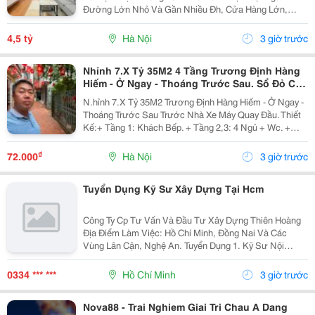
Đường Lớn Nhỏ Và Gần Nhiều Đh, Cửa Hàng Lớn,
V.v... + Diện Tích Gia Đình Sử Dụng Tất Được Là 95 M2.
+ Ô-Tô Vào Cửa, Nhà Có 2 Tầng. + Sổ Đỏ Chính...
4,5 tỷ
Hà Nội
3 giờ trước
Nhỉnh 7.X Tỷ 35M2 4 Tầng Trương Định Hàng
Hiếm - Ở Ngay - Thoáng Trước Sau. Sổ Đỏ Cất
Két
N.hỉnh 7.X Tỷ 35M2 Trương Định Hàng Hiếm - Ở Ngay -
Thoáng Trước Sau Trước Nhà Xe Máy Quay Đầu. Thiết
Kế:+ Tầng 1: Khách Bếp. + Tầng 2,3: 4 Ngủ + Wc. +
Tầng 4: Phòng Thờ Sân Phơi Rộng Rãi. + Gần Trường,
Gần Chợ + Giao Thông Thuận Tiện. Sổ Đỏ...
₫
72.000
Hà Nội
3 giờ trước
Tuyển Dụng Kỹ Sư Xây Dựng Tại Hcm
Công Ty Cp Tư Vấn Và Đầu Tư Xây Dựng Thiên Hoàng
Địa Điểm Làm Việc: Hồ Chí Minh, Đồng Nai Và Các
Vùng Lân Cận, Nghệ An. Tuyển Dụng 1. Kỹ Sư Nội
Nghiệp Công Trình Giao Thông, Cầu Đường : 06 2. Kỹ
Sư Hiện Trường Công Trình Giao Thông, Cầu...
0334 *** ***
Hồ Chí Minh
3 giờ trước
Nova88 - Trai Nghiem Giai Tri Chau A Dang