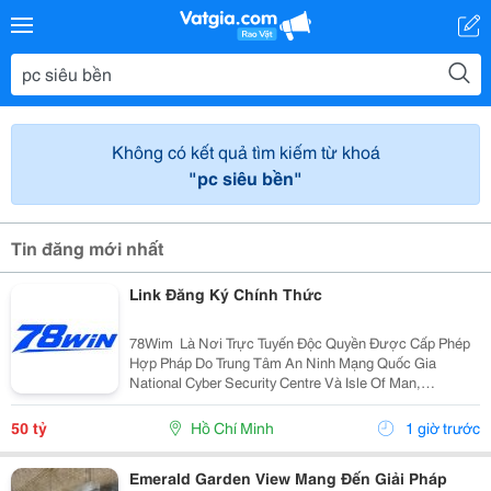
Không có kết quả tìm kiếm từ khoá
"pc siêu bền"
Tin đăng mới nhất
Link Đăng Ký Chính Thức
78Wim ⁠ Là Nơi Trực Tuyến Độc Quyền Được Cấp Phép
Hợp Pháp Do Trung Tâm An Ninh Mạng Quốc Gia
National Cyber Security Centre Và Isle Of Man,
Cagayan,Và Pagcor Cấp Phép. Những Giấy Phép Khẳng
Định Sân Chơi Này An Toàn Và Minh Bạch Thu Hút Hơn
50 tỷ
Hồ Chí Minh
1 giờ trước
10 Triệu...
Emerald Garden View Mang Đến Giải Pháp