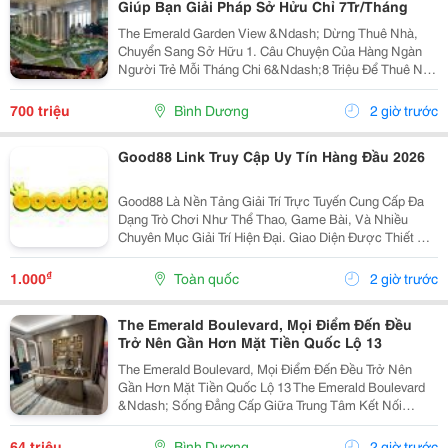
Giúp Bạn Giải Pháp Sở Hửu Chỉ 7Tr/Tháng
The Emerald Garden View &Ndash; Dừng Thuê Nhà,
Chuyển Sang Sở Hữu 1. Câu Chuyện Của Hàng Ngàn
Người Trẻ Mỗi Tháng Chi 6&Ndash;8 Triệu Để Thuê Nhà
Nhưng Tài Sản Vẫn Là Con Số 0. Emerald Garden View
Mang Đến Giải Pháp Giúp Bạn Chuyển Tiền Thuê Nhà...
700 triệu
Bình Dương
2 giờ trước
Good88 Link Truy Cập Uy Tín Hàng Đầu 2026
Good88 Là Nền Tảng Giải Trí Trực Tuyến Cung Cấp Đa
Dạng Trò Chơi Như Thể Thao, Game Bài, Và Nhiều
Chuyên Mục Giải Trí Hiện Đại. Giao Diện Được Thiết Kế
Trực Quan, Thân Thiện Với Người Dùng Trên Cả Điện
Thoại Và Máy Tính. Hệ Thống Bảo Mật Hiện Đại...
₫
1.000
Toàn quốc
2 giờ trước
The Emerald Boulevard, Mọi Điểm Đến Đều
Trở Nên Gần Hơn Mặt Tiền Quốc Lộ 13
The Emerald Boulevard, Mọi Điểm Đến Đều Trở Nên
Gần Hơn Mặt Tiền Quốc Lộ 13 The Emerald Boulevard
&Ndash; Sống Đẳng Cấp Giữa Trung Tâm Kết Nối
Tp.hcm Bạn Đang Tìm Một Căn Hộ Vừa Để Ở, Vừa Có
Tiềm Năng Đầu Tư Mạnh? The Emerald Boulevard
64 triệu
Bình Dương
2 giờ trước