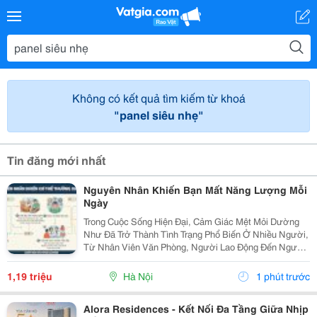
Không có kết quả tìm kiếm từ khoá
"panel siêu nhẹ"
Tin đăng mới nhất
Nguyên Nhân Khiến Bạn Mất Năng Lượng Mỗi
Ngày
Trong Cuộc Sống Hiện Đại, Cảm Giác Mệt Mỏi Dường
Như Đã Trở Thành Tình Trạng Phổ Biến Ở Nhiều Người,
Từ Nhân Viên Văn Phòng, Người Lao Động Đến Người
Cao Tuổi. Không Ít Người Thức Dậy Sau Một Giấc Ngủ
Dài Nhưng Vẫn Cảm Thấy Uể Oải, Thiếu Năng Lượng...
1,19 triệu
Hà Nội
1 phút trước
Alora Residences - Kết Nối Đa Tầng Giữa Nhịp