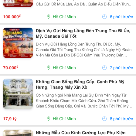
Cầu Gửi Đồ Múa Lân, Áo Dài, Quần Áo Biểu Diễn Trung
Thu Đi Mỹ Lại Tăng Mạnh. Đây Không Chỉ Là Những Bộ
Trang Phục Thông Thường Mà Còn Là Nét Đẹp Văn...
₫
100.000
Hồ Chí Minh
6 phút trước
Dịch Vụ Gửi Hàng Lồng Đèn Trung Thu Đi Úc,
Mỹ, Canada Giá Tốt
Dịch Vụ Gửi Hàng Lồng Đèn Trung Thu Đi Úc, Mỹ,
Canada Giá Tốt Trung Thu Không Chỉ Là Ngày Hội Đoàn
Viên Mà Còn Là Dịp Để Gửi Gắm Yêu Thương Đến
Người Thân Đang Sinh Sống Và Làm Việc Tại Nước
Ngoài. Một Chiếc Lồng Đèn Truyền Thống Mang Theo
₫
70.000
Hồ Chí Minh
7 phút trước
Hương...
Không Gian Sống Đẳng Cấp, Cạnh Phú Mỹ
Hưng, Thang Máy Xin Xò
Có Những Ngôi Nhà Mang Lại Sự Bình Yên Ngay Từ
Khoảnh Khắc Chạm Mở Cánh Cửa. Ghé Thăm Không
Gian Sống Đẳng Cấp, Chỉ Vài Bước Chân Tới Phú Mỹ
Hưng: - Vị Trí: Kdc Tân Mỹ, Đường Rộng 20M Thông
Thoáng - Diện Tích: 5 &Times; 18M &Bull; 1 Trệt 3 Lầu...
17,9 tỷ
Hồ Chí Minh
8 phút trước
Những Mẫu Cửa Kính Cường Lực Phụ Kiện