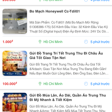
Bo Mạch Honeywell Cc-Tdil01
Mã Sản Phẩm: Cc-Tdil01 (Mã Bo Mạch Mở Rộng:
51308386-175) Số Kênh Đầu Vào: 32 Kênh Đầu Vào Kỹ
Thuật Số (Digital Input) Điện Áp Định Mức: 24V Dc Dòng
Điện Hoạt Động: 0.190 A Ở 24V Dc Mức Tản Nhiệt:
4.220 Watts Cơ Chế Bảo Vệ: Các Bo Mạch Đều...
₫
1.000
Hồ Chí Minh
5 phút trước
Gửi Đồ Trang Trí Tết Trung Thu Đi Châu Âu
Giá Tốt Giao Tận Nơi
Gửi Đồ Trang Trí Tết Trung Thu Đi Châu Âu Giá Tốt
&Ndash; Giao Tận Nơi Mùa Trung Thu Đang Đến Gần!
Nếu Bạn Muốn Gửi Lồng Đèn, Đèn Ông Sao, Đèn Lồng
Vải, Phụ Kiện Trang Trí, Mô Hình Trung Thu, Đồ
Handmade, Đồ Decor Cửa Hàng, Quà Tặng Lễ Hội
₫
100.000
Hồ Chí Minh
5 phút trước
Đến...
Gửi Đồ Múa Lân, Áo Dài, Quần Áo Trung Thu
Đi Mỹ Nhanh & Tiết Kiệm
Gửi Đồ Múa Lân, Áo Dài, Quần Áo Trung Thu Đi Mỹ
Nhanh &Amp; Tiết Kiệm Mỗi Mùa Tết Trung Thu, Nhu