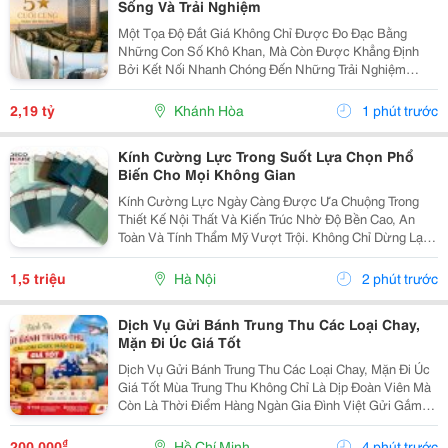
Sống Và Trải Nghiệm
Một Tọa Độ Đắt Giá Không Chỉ Được Đo Đạc Bằng
Những Con Số Khô Khan, Mà Còn Được Khẳng Định
Bởi Kết Nối Nhanh Chóng Đến Những Trải Nghiệm
Khác Biệt. Tọa Lạc Tại Vị Trí Độc Tôn Ngay Mũi Vịnh
Nha Trang, Alora Residences Sở Hữu Lợi Thế Kết Nối
2,19 tỷ
Khánh Hòa
1 phút trước
Toàn...
Kính Cường Lực Trong Suốt Lựa Chọn Phổ
Biến Cho Mọi Không Gian
Kính Cường Lực Ngày Càng Được Ưa Chuộng Trong
Thiết Kế Nội Thất Và Kiến Trúc Nhờ Độ Bền Cao, An
Toàn Và Tính Thẩm Mỹ Vượt Trội. Không Chỉ Dừng Lại
Ở Tính Năng Cơ Bản, Sự Đa Dạng Về Màu Sắc Của
Kính Cường Lực Còn Giúp Tạo Nên Dấu Ấn Riêng Cho
1,5 triệu
Hà Nội
2 phút trước
Không...
Dịch Vụ Gửi Bánh Trung Thu Các Loại Chay,
Mặn Đi Úc Giá Tốt
Dịch Vụ Gửi Bánh Trung Thu Các Loại Chay, Mặn Đi Úc
Giá Tốt Mùa Trung Thu Không Chỉ Là Dịp Đoàn Viên Mà
Còn Là Thời Điểm Hàng Ngàn Gia Đình Việt Gửi Gắm
Yêu Thương Đến Người Thân Đang Sinh Sống, Học
Tập Và Làm Việc Tại Úc. Một Hộp Bánh Trung Thu...
₫
200.000
Hồ Chí Minh
4 phút trước