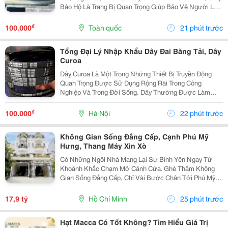
Bảo Hộ Là Trang Bị Quan Trọng Giúp Bảo Vệ Người Lao
Động Trước Những Nguy Cơ Tiềm Ẩn Trong Môi Trường
Làm Việc. Đối Với Những Công Việc Thường Xuyên...
₫
100.000
Toàn quốc
21 phút trước
Tổng Đại Lý Nhập Khẩu Dây Đai Băng Tải, Dây
Curoa
Dây Curoa Là Một Trong Những Thiết Bị Truyền Động
Quan Trọng Được Sử Dụng Rộng Rãi Trong Công
Nghiệp Và Trong Đời Sống. Dây Thường Được Làm
Bằng Cao Su Tổng Hợp Có Nguồn Gốc Từ Dầu Mỏ, Bên
Trong Có Hoặc Không Có Lõi Thép. Dây Curoa Truyền
₫
100.000
Hà Nội
22 phút trước
Động...
Không Gian Sống Đẳng Cấp, Cạnh Phú Mỹ
Hưng, Thang Máy Xin Xò
Có Những Ngôi Nhà Mang Lại Sự Bình Yên Ngay Từ
Khoảnh Khắc Chạm Mở Cánh Cửa. Ghé Thăm Không
Gian Sống Đẳng Cấp, Chỉ Vài Bước Chân Tới Phú Mỹ
Hưng: - Vị Trí: Kdc Tân Mỹ, Đường Rộng 20M Thông
Thoáng - Diện Tích: 5 &Times; 18M &Bull; 1 Trệt 3 Lầu...
17,9 tỷ
Hồ Chí Minh
25 phút trước
Hạt Macca Có Tốt Không? Tìm Hiểu Giá Trị