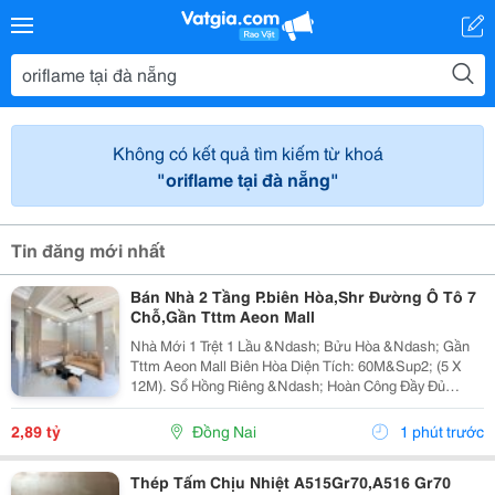
Không có kết quả tìm kiếm từ khoá
"oriflame tại đà nẵng"
Tin đăng mới nhất
Bán Nhà 2 Tầng P.biên Hòa,Shr Đường Ô Tô 7
Chỗ,Gần Tttm Aeon Mall
Nhà Mới 1 Trệt 1 Lầu &Ndash; Bửu Hòa &Ndash; Gần
Tttm Aeon Mall Biên Hòa Diện Tích: 60M&Sup2; (5 X
12M). Sổ Hồng Riêng &Ndash; Hoàn Công Đầy Đủ
&Ndash; Hỗ Trợ Vay Ngân Hàng Đến 80%. Đường Ô Tô
7 Chỗ Vào Tận Nhà Công Năng:1 Trệt 1 Lầu: 3 Phòng...
2,89 tỷ
Đồng Nai
1 phút trước
Thép Tấm Chịu Nhiệt A515Gr70,A516 Gr70