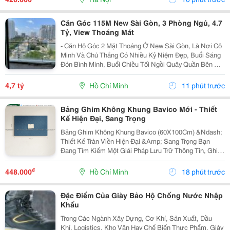
Tiếng Với...
Căn Góc 115M New Sài Gòn, 3 Phòng Ngủ, 4.7
Tỷ, View Thoáng Mát
- Căn Hộ Góc 2 Mặt Thoáng Ở New Sài Gòn, Là Nơi Cô
Minh Và Chú Thắng Có Nhiều Kỷ Niệm Đẹp, Buổi Sáng
Đón Bình Minh, Buổi Chiều Tối Ngồi Quây Quần Bên Gia
Đình. Nay Chuẩn Bị Sang Ở Căn Biệt Thự Nên Đành
Gửi Gắm Căn Hộ Này Lại Với Giá 4.7 Tỷ - Căn Hộ...
4,7 tỷ
Hồ Chí Minh
11 phút trước
Bảng Ghim Không Khung Bavico Mới - Thiết
Kế Hiện Đại, Sang Trọng
Bảng Ghim Không Khung Bavico (60X100Cm) &Ndash;
Thiết Kế Tràn Viền Hiện Đại &Amp; Sang Trọng Bạn
Đang Tìm Kiếm Một Giải Pháp Lưu Trữ Thông Tin, Ghi
Chú Công Việc Vừa Tiện Lợi Vừa Nâng Tầm Thẩm Mỹ
Cho Không Gian Sống Và Làm Việc? Bảng Ghim
₫
448.000
Hồ Chí Minh
18 phút trước
Không...
Đặc Điểm Của Giày Bảo Hộ Chống Nước Nhập
Khẩu
Trong Các Ngành Xây Dựng, Cơ Khí, Sản Xuất, Dầu
Khí, Logistics, Kho Vận Hay Chế Biến Thực Phẩm, Giày