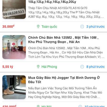
10Ly,12Ly,14Ly,16Ly,18Ly,20Ly
Thép Tấm Chịu Nhiệt A515Gr70,A516 Gr70
10Ly,12Ly,14Ly,16Ly,18Ly,20Ly The ́P Tấm Chịu Nhiệt
A387 6Ly, 8Ly, 10Ly, 12Ly, 14Ly, 16Ly, 18Ly, 20Ly, 22Ly,
25Ly, 30Ly, 35Ly Thép Tấm Chịu Nhiệt ,16Mo3,13Crmo
4-5 A515 Gr70 A387 6Ly, 8Ly,...
₫
35.000
Toàn quốc
3 phút trước
Chính Chủ Bán Nhà 125M2 , Mặt Tiền 10M ,
Khu Phủ Thượng Đoạn , Hải An
Chính Chủ Bán Nhà 125M2 , Mặt Tiền 10M , Khu Phủ
Thượng Đoạn , Hải An _ Cơ Hội Sở Hữu Căn Nhà Diện
Tích Lớn Tại Khu Vực Phủ Thượng Đoạn &Ndash; Vị Trí
Đẹp, Ngõ Rộng, Ô Tô Chỉ Cách Nhà Vài Bước Chân.
Phù Hợp An Cư Hoặc Đầu Tư Lâu Dài. * Thông Tin...
5,55 tỷ
Hải Phòng
8 phút trước
Mua Giày Bảo Hộ Jogger Tại Bình Dương Ở
Đâu Tốt
Nếu Bạn Làm Việc Trong Các Môi Trường Tiềm Ẩn
Nhiều Nguy Cơ Tai Nạn Như Xây Dựng, Khai Thác Mỏ
Hay Công Nghiệp Nặng, Một Đôi Giày Bảo Hộ Chất
Lượng Là Trang Bị Không Thể Thiếu Để Bảo Vệ Đôi
Chân. Safety Jogger Là Thương Hiệu Giày Bảo Hộ Nổi
₫
420.000
Hà Nội
10 phút trước