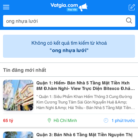
Không có kết quả tìm kiếm từ khoá
"ong nhựa lưới"
Tin đăng mới nhất
Quận 1: Hiếm- Bán Nhà 5 Tầng Mặt Tiền Hxh
8M Đ.hàm Nghi- View Trực Diện Bitexco Đ.hải
Triều - 30M Đến Phố Hoa Nguyễn Huệ- Dt
* Quận 1: Siêu Phẩm Khan Hiếm Thông 3 Cung Đường
4,5M*19M- Sẵn Hdt
Kim Cương Trung Tâm Sài Gòn Nguyễn Huệ &Amp;
Hàm Nghi &Amp; Hải Triều - Bán Nhà 5 Tầng Mặt Tiền
Hẻm Xe Hơi Ngủ Trong Nhà Đ.hàm Nghi, P.sài Gòn -
093.867.6685 Giang Giang - Diện Tích: 70M2 - Ngang...
65 tỷ
Hồ Chí Minh
1 phút trước
Quận 3: Bán Nhà 6 Tầng Mặt Tiền Nguyẽn Thị