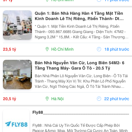
Quận 1: Bán Nhà Hàng Hàn 4 Tầng Mặt Tiền
Kinh Doanh Lê Thị Riêng, P.bến Thành- Dt
47M2- Chính Chủ Giang Giang
* Quận 1: Mặt Tiền Kinh Doanh Lê Thị Riêng, P.bến
Thành - 093.867.6685 Giang Giang - Diện Tích: 47M2 -
Ngang 3,2M * 15,8M. - Kết Cấu: 4 Tầng - Sân Thượng. -
Sẵn Dòng Tiền Đều Hiện Đang Cho Nhà Hàn Hàn Quốc
Thuê. - Sổ Hồng Vuông Vức - Hoàn Công...
23,5 tỷ
Hồ Chí Minh
18 phút trước
Bán Nhà Nguyễn Văn Cừ, Long Biên 54M2- 6
Tầng Thang Máy- Gara Ô Tô - 20.5 Tỷ
Bán Nhà Phân Lô Nguyễn Văn Cừ, Long Biên - Ô Tô Tải
Tránh - Thang Máy Xịn Vị Trí: Khu Phân Lô Phố Nguyễn
Văn Cừ, Ngõ Thông Các Ngả, Ô Tô Tải Tránh Nhau
Thoải Mái. Thông Số Nổi Bật: Diện Tích: 54M&Sup2; -
Mặt Tiền Siêu Đẹp: 5M. Kết Cấu: Nhà 6...
20,5 tỷ
Hà Nội
22 phút trước
Fly88_____________________________________
Fly88 : Nhà Cái Uy Tín Quốc Tế Được Cấp Phép Bởi
Pagcor &Amp; Mga. Môi Trường Cá Cược An Toàn, Minh