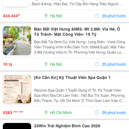
Bạch &Amp; Hiện Đại. Tin Cậy Bởi Hàng Triệu Người
Chơi!
₫
434.444
Hà Nội
29 phút trước
Bán Đất Việt Hưng 60M2- Mt 3.8M- Vỉa Hè, Ô
Tô Tránh- Mặt Công Viên- 1X Tỷ
Bán Đất Tái Định Cư Việt Hưng - Long Biên - View Công
Viên Thoáng Vĩnh Viễn Diện Tích: 60M&Sup2; Mặt Tiền:
3.8M (Vuông Vắn) Vị Trí: Phường Việt Hưng, Quận Long
Biên - Khu Vực Hạ Tầng Đồng Bộ, Giao Thông Kết Nối
Hoàn Hảo. Vị Trí &Amp; Tiện Ích...
10 tỷ
Hà Nội
35 phút trước
[Ko Cần Kn] Kỹ Thuật Viên Spa Quận 1
Passion Spa Quận 1 Tuyển Dụng Vị Trí: Kỹ Thuật Viên
Spa (Nữ) Địa Chỉ Làm Việc: 19D Bùi Thị Xuân, Phường
Bến Thành, Tp. Hồ Chí Minh ⏰ Thời Gian Làm Việc Ca
1: 10:00 - 22:00 Ca 2: 12:00 - 00:00 Nghỉ 04
Ngày/Tháng. Mô Tả Công Việc - Thực...
0383 *** ***
Hồ Chí Minh
39 phút trước
33Win Trải Nghiệm Đỉnh Cao 2026