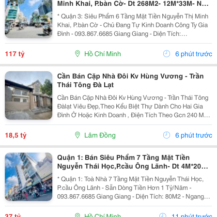
Minh Khai, P.bàn Cờ- Dt 268M2- 12M*33M- Nhà
Thiết Kế Sân Siêu Rộng Để Xe- Khai Thác Giá
* Quận 3: Siêu Phẩm 6 Tầng Mặt Tiền Nguyễn Thị Minh
Trị Đa
Khai, P.bàn Cờ - Chủ Đang Tự Kinh Doanh Công Ty Gia
Đình - 093.867.6685 Giang Giang - Diện Tích:
140M2/268M2 - Ngang 4M Nở Hậu 12M * 33M. - Kết
Cấu: 6 Tầng - Sân Thượng - Thang Máy - Sẵn 1 Phòng...
117 tỷ
Hồ Chí Minh
6 phút trước
Cần Bán Cặp Nhà Đôi Kv Hùng Vương - Trần
Thái Tông Đà Lạt
Cần Bán Cặp Nhà Đôi Kv Hùng Vương - Trần Thái Tông
Đàlạt Viêu Đẹp,Theo Kểu Biệt Thự Dành Cho Hai Gia
Đình Ở Hoặc Kinh Doanh , Điện Tích Theo Gcn 240 M2
Xd Hiện Trạng 270 M2 Nhà 8P Ngủ Hai Căn Đều Có Bếp
Pk Riêng Gara Và Sân Đậu 4Xe Ôtô Giá 18T500...
18,5 tỷ
Lâm Đồng
6 phút trước
Quận 1: Bán Siêu Phẩm 7 Tầng Mặt Tiền
Nguyễn Thái Học,P.cầu Ông Lãnh- Dt 4M*20M
Sh Vuông Đẹp- Dòng Tiền Đều Hơn 1 Tỷ/Năm-
* Quận 1: Toà Nhà 7 Tầng Mặt Tiền Nguyễn Thái Học,
Chính
P.cầu Ông Lãnh - Sẵn Dòng Tiền Hơn 1 Tỷ/Năm -
093.867.6685 Giang Giang - Diện Tích: 80M2 - Ngang
4M * 20M. - Kết Cấu: 7 Tầng - Thang Máy - 12 Phòng Mỗi
Tầng 2 Phòng Lớn. - Dòng Tiền Khai Thác Full...
37 tỷ
Hồ Chí Minh
11 phút trước