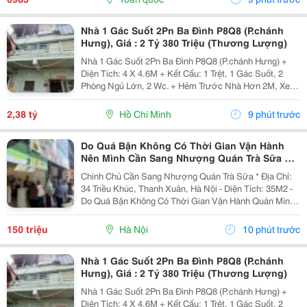
Vận...
Nhà 1 Gác Suốt 2Pn Ba Đình P8Q8 (P.chánh
Hưng), Giá : 2 Tỷ 380 Triệu (Thương Lượng)
Nhà 1 Gác Suốt 2Pn Ba Đình P8Q8 (P.chánh Hưng) +
Diện Tích: 4 X 4.6M + Kết Cấu: 1 Trệt, 1 Gác Suốt, 2
Phòng Ngủ Lớn, 2 Wc. + Hẻm Trước Nhà Hơn 2M, Xe
Cộ Qua Lại Dễ Dàng, Cách Mặt Tiền 10M, 5 Phút Qua
Q1, 5, 4,... + Hướng Tây + Sổ Hồng Hoàn...
2,38 tỷ
Hồ Chí Minh
9 phút trước
Do Quá Bận Không Có Thời Gian Vận Hành
Nên Mình Cần Sang Nhượng Quán Trà Sữa Tại
34 Triều Khúc, Hà Nội
Chính Chủ Cần Sang Nhượng Quán Trà Sữa * Địa Chỉ:
34 Triều Khúc, Thanh Xuân, Hà Nội - Diện Tích: 35M2 -
Do Quá Bận Không Có Thời Gian Vận Hành Quán Mình
Cần Sang Nhượng Lại Cho Bạn Nào Có Nhu Cầu Và
Đam Mê Kinh Doanh. - Quán Vẫn Đang Hoạt Động...
150 triệu
Hà Nội
10 phút trước
Nhà 1 Gác Suốt 2Pn Ba Đình P8Q8 (P.chánh
Hưng), Giá : 2 Tỷ 380 Triệu (Thương Lượng)
Nhà 1 Gác Suốt 2Pn Ba Đình P8Q8 (P.chánh Hưng) +
Diện Tích: 4 X 4.6M + Kết Cấu: 1 Trệt, 1 Gác Suốt, 2