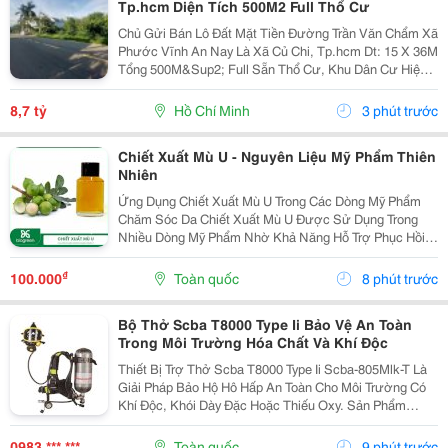
Tp.hcm Diện Tích 500M2 Full Thổ Cư
Chủ Gửi Bán Lô Đất Mặt Tiền Đường Trần Văn Chẩm Xã
Phước Vĩnh An Nay Là Xã Củ Chi, Tp.hcm Dt: 15 X 36M
Tổng 500M&Sup2; Full Sẵn Thổ Cư, Khu Dân Cư Hiện
Hữu Xây Dựng Tự Do. Đất Bằng Phẳng Sạch Đẹp Cao
Ráo. Phù Hợp Kho Xưởng Nhà Trọ Kinh Doanh,...
8,7 tỷ
Hồ Chí Minh
3 phút trước
Chiết Xuất Mù U - Nguyên Liệu Mỹ Phẩm Thiên
Nhiên
Ứng Dụng Chiết Xuất Mù U Trong Các Dòng Mỹ Phẩm
Chăm Sóc Da Chiết Xuất Mù U Được Sử Dụng Trong
Nhiều Dòng Mỹ Phẩm Nhờ Khả Năng Hỗ Trợ Phục Hồi
Và Chăm Sóc Da Hiệu Quả. Trong Các Sản Phẩm Trị
Mụn Và Giảm Thâm Sẹo, Thành Phần Này Giúp Làm Dịu
₫
100.000
Toàn quốc
8 phút trước
Da, Hỗ...
Bộ Thở Scba T8000 Type Ii Bảo Vệ An Toàn
Trong Môi Trường Hóa Chất Và Khí Độc
Thiết Bị Trợ Thở Scba T8000 Type Ii Scba-805Mlk-T Là
Giải Pháp Bảo Hộ Hô Hấp An Toàn Cho Môi Trường Có
Khí Độc, Khói Dày Đặc Hoặc Thiếu Oxy. Sản Phẩm
Được Nhiều Doanh Nghiệp Và Lực Lượng Pccc Lựa
Chọn Nhờ Khả Năng Cấp Khí Ổn Định, Độ Bền Cao Và
0983 *** ***
Toàn quốc
9 phút trước