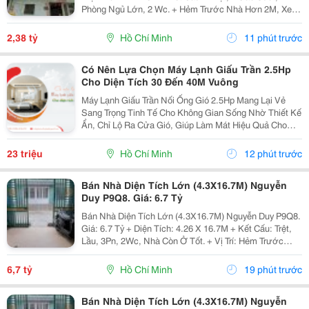
Phòng Ngủ Lớn, 2 Wc. + Hẻm Trước Nhà Hơn 2M, Xe
Cộ Qua Lại Dễ Dàng, Cách Mặt Tiền 10M, 5 Phút Qua
Q1, 5, 4,... + Hướng Tây + Sổ Hồng Hoàn...
2,38 tỷ
Hồ Chí Minh
11 phút trước
Có Nên Lựa Chọn Máy Lạnh Giấu Trần 2.5Hp
Cho Diện Tích 30 Đến 40M Vuông
Máy Lạnh Giấu Trần Nối Ống Gió 2.5Hp Mang Lại Vẻ
Sang Trọng Tinh Tế Cho Không Gian Sống Nhờ Thiết Kế
Ẩn, Chỉ Lộ Ra Cửa Gió, Giúp Làm Mát Hiệu Quả Cho
Phòng Có Diện Tích Lớn (Khoảng 30-40M&Sup2;) Như
Phòng Khách, Nhà Hàng, Với Các Thương Hiệu Nổi...
23 triệu
Hồ Chí Minh
12 phút trước
Bán Nhà Diện Tích Lớn (4.3X16.7M) Nguyễn
Duy P9Q8. Giá: 6.7 Tỷ
Bán Nhà Diện Tích Lớn (4.3X16.7M) Nguyễn Duy P9Q8.
Giá: 6.7 Tỷ + Diện Tích: 4.26 X 16.7M + Kết Cấu: Trệt,
Lầu, 3Pn, 2Wc, Nhà Còn Ở Tốt. + Vị Trí: Hẻm Trước
Nhà 3M, Cách Mặt Tiền Vài Bước Chân, 5 Phút Qua
Q1, 5,&Hellip; + Ưu Điểm: Khu Dân Cư Hiện...
6,7 tỷ
Hồ Chí Minh
19 phút trước
Bán Nhà Diện Tích Lớn (4.3X16.7M) Nguyễn