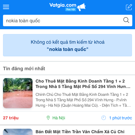
Không có kết quả tìm kiếm từ khoá
"nokia toàn quốc"
Tin đăng mới nhất
Cho Thuê Mặt Bằng Kinh Doanh Tầng 1 + 2
Trong Nhà 5 Tầng Mặt Phố Số 294 Vĩnh Hưng -
Hoàng Mai
Chính Chủ Cho Thuê Mặt Bằng Kinh Doanh Tầng 1 + 2
Trong Nhà 5 Tầng Mặt Phố Số 294 Vĩnh Hưng - P.vĩnh
Hưng - Hà Nội (Quận Hoàng Mai Cũ). - Diện Tích + Tầng
1: 120M&Sup2; - Mặt Tiền: 7M. + Tầng 2: 120M&Sup2; -
Sàn Nhà Lát Gỗ. - Sân Trước 14M2 +...
27 triệu
Hà Nội
1 phút trước
Bán Đất Mặt Tiền Trần Văn Chẩm Xã Củ Chi