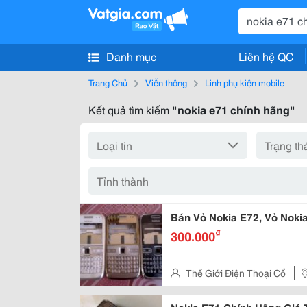
Danh mục
Liên hệ QC
Trang Chủ
Viễn thông
Linh phụ kiện mobile
Kết quả tìm kiếm
"nokia e71 chính hãng"
Bán Vỏ Nokia E72, Vỏ Noki
₫
300.000
Thế Giới Điện Thoại Cổ
Vấp, Hồ Chí Minh, Vietnam