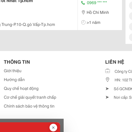
Tốt Nhất Tp.hcm
0969 *** ***
Hồ Chí Minh
>1 năm
 Trung-P.10-Q.gò Vấp-Tp.hcm
THÔNG TIN
LIÊN HỆ
Giới thiệu
Công ty C
Hướng dẫn
HN: 102 T
➤
Quy chế hoạt động
Số GCNĐKD
➤
Cơ chế giải quyết tranh chấp
Nơi cấp: S
Chính sách bảo vệ thông tin