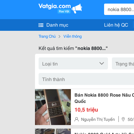
Danh mục
Liên hệ QC
Trang Chủ
Viễn thông
Kết quả tìm kiếm
"nokia 8800..."
Bán Nokia 8800 Rose Nâu C
Quốc
10,5 triệu
Nguyễn Thị Tuyến
50/