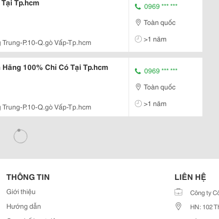
hỉ Có Tại Tp.hcm
0969 *** ***
Toàn quốc
>1 năm
 Trung-P.10-Q.gò Vấp-Tp.hcm
h Hãng 100% Chỉ Có Tại Tp.hcm
0969 *** ***
Toàn quốc
>1 năm
 Trung-P.10-Q.gò Vấp-Tp.hcm
THÔNG TIN
LIÊN HỆ
Giới thiệu
Công ty C
Hướng dẫn
HN: 102 T