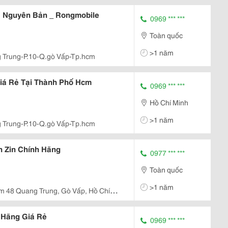
G Nguyên Bản _ Rongmobile
0969 *** ***
Toàn quốc
>1 năm
 Trung-P.10-Q.gò Vấp-Tp.hcm
800 Giá Rẻ Tại Thành Phố Hcm
0969 *** ***
Hồ Chí Minh
>1 năm
 Trung-P.10-Q.gò Vấp-Tp.hcm
 Zin Chính Hãng
0977 *** ***
Toàn quốc
>1 năm
 48 Quang Trung, Gò Vấp, Hồ Chí
 Hãng Giá Rẻ
0969 *** ***