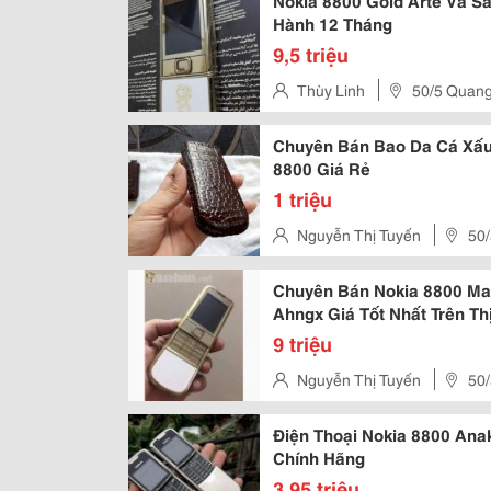
Nokia 8800 Gold Arte Và S
Hành 12 Tháng
9,5 triệu
Thùy Linh
50/5 Quang
Chuyên Bán Bao Da Cá Xấu
8800 Giá Rẻ
1 triệu
Nguyễn Thị Tuyến
50/
Chuyên Bán Nokia 8800 Mai
Ahngx Giá Tốt Nhất Trên Th
9 triệu
Nguyễn Thị Tuyến
50/
Điện Thoại Nokia 8800 Anaki
Chính Hãng
3,95 triệu