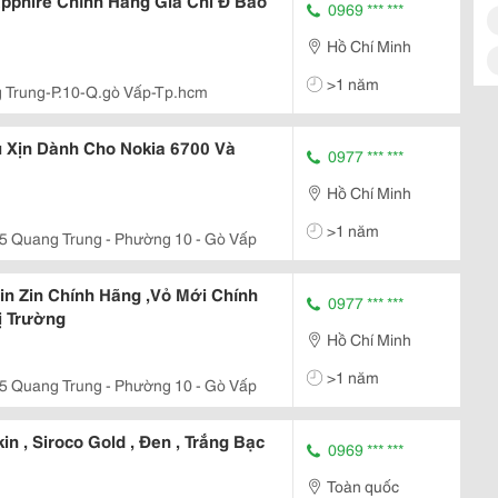
apphire Chính Hãng Giá Chỉ Đ Bảo
0969 *** ***
Hồ Chí Minh
>1 năm
 Trung-P.10-Q.gò Vấp-Tp.hcm
 Xịn Dành Cho Nokia 6700 Và
0977 *** ***
Hồ Chí Minh
>1 năm
5 Quang Trung - Phường 10 - Gò Vấp
n Zin Chính Hãng ,Vỏ Mới Chính
0977 *** ***
ị Trường
Hồ Chí Minh
>1 năm
5 Quang Trung - Phường 10 - Gò Vấp
n , Siroco Gold , Đen , Trắng Bạc
0969 *** ***
Toàn quốc