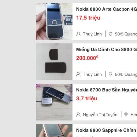
Nokia 8800 Arte Cacbon 4
17,5 triệu
Thùy Linh
50/5 Quang
Miếng Da Dành Cho 8
₫
200.000
Thùy Linh
50/5 Quang
Nokia 6700 Bạc Sần Nguyên
3,7 triệu
Nguyễn Thị Tuyến
Hẻm
Minh, Việt Nam
Nokia 8800 Sapphire Chính