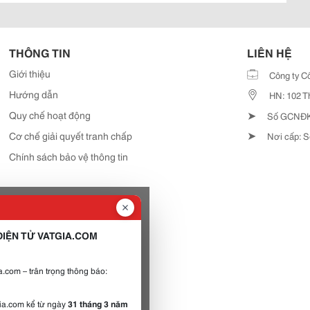
THÔNG TIN
LIÊN HỆ
Giới thiệu
Công ty C
Hướng dẫn
HN: 102 T
➤
Quy chế hoạt động
Số GCNĐKD
➤
Cơ chế giải quyết tranh chấp
Nơi cấp: S
Chính sách bảo vệ thông tin
IỆN TỬ VATGIA.COM
.com – trân trọng thông báo:
gia.com kể từ ngày
31 tháng 3 năm