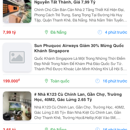
Nguyễn Tất Thành, Giá 7,99 Tỷ
Chính Chủ Cần Bán Căn Nhà 2 Tầng Thiết Kế Hiện Đại,
Phong Cách Trẻ Trung, Sang Trọng Tại Đường Hà Huy
Tập, Quận Thanh Khê, Đà Nẵng. Nhà Nằm Trên Tuyến
Đường Quy Hoạch 5M, Lề 3M, Khu Dân Cư Văn Minh,
An Ninh, Thuận Tiện An Cư Và Đầu Tư. Thông Tin Nổi...
7,99 tỷ
Đà Nẵng
4 phút trước
Sun Phuquoc Airways Giảm 30% Mừng Quốc
Khánh Singapore
Quốc Khánh Singapore Là Một Trong Những Thời Điểm
Đẹp Nhất Trong Năm Để Khám Phá Đảo Quốc Sư Tử.
Thành Phố Được Khoác Lên Mình Không Khí Lễ Hội Sôi
Động Với Hàng Loạt Sự Kiện Đặc Sắc, Những Màn
Trình Diễn Ánh Sáng Ấn Tượng Và Màn Pháo Hoa Rực
₫
199.000
Toàn quốc
16 phút trước
Rỡ Trên...
# Nhà K123 Cù Chính Lan, Gần Chợ, Trường
Học, 40M2, Gác Lửng 2.65 Tỷ
Nhà K123 Cù Chính Lan, Gần Chợ, Trường Học, 40M2,
Gác Lửng 2.65 Tỷ+ Bán Nhà Kiệt Cù Chính Lan, Gần
Chợ Thanh Khê, Trường Học&Hellip;Kiệt Vào 5M,
Trước Nhà 2.5M, Dễ Đi, Gần Kiệt Ô Tô.+ Dt 39M2,
Ngang 4M, Gác Lửng Sẽ, 2Pn 2Wc+ Giá Bán 2.65 Tỷalo
2,65 tỷ
Đà Nẵng
16 phút trước