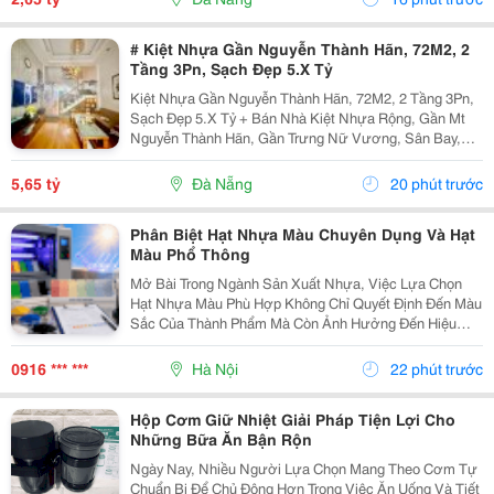
Ngay
# Kiệt Nhựa Gần Nguyễn Thành Hãn, 72M2, 2
Tầng 3Pn, Sạch Đẹp 5.X Tỷ
Kiệt Nhựa Gần Nguyễn Thành Hãn, 72M2, 2 Tầng 3Pn,
Sạch Đẹp 5.X Tỷ + Bán Nhà Kiệt Nhựa Rộng, Gần Mt
Nguyễn Thành Hãn, Gần Trưng Nữ Vương, Sân Bay,
Nguyễn Hữu Thọ&Hellip;Kiệt Trước Nhà Đổ Nhựa 4.5M
+ Dt 72M2, 2 Tầng Sạch Đẹp, 3Pn 3Wc, P Thờ, Sân...
5,65 tỷ
Đà Nẵng
20 phút trước
Phân Biệt Hạt Nhựa Màu Chuyên Dụng Và Hạt
Màu Phổ Thông
Mở Bài Trong Ngành Sản Xuất Nhựa, Việc Lựa Chọn
Hạt Nhựa Màu Phù Hợp Không Chỉ Quyết Định Đến Màu
Sắc Của Thành Phẩm Mà Còn Ảnh Hưởng Đến Hiệu
Quả Gia Công, Độ Ổn Định Chất Lượng Và Chi Phí Sản
Xuất. Trên Thị Trường Hiện Nay, Hạt Nhựa Màu Được
0916 *** ***
Hà Nội
22 phút trước
Chia...
Hộp Cơm Giữ Nhiệt Giải Pháp Tiện Lợi Cho
Những Bữa Ăn Bận Rộn
Ngày Nay, Nhiều Người Lựa Chọn Mang Theo Cơm Tự
Chuẩn Bị Để Chủ Động Hơn Trong Việc Ăn Uống Và Tiết