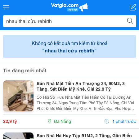
Không có kết quả tìm kiếm từ khoá
"nhau thai cừu rebirth"
Tin đăng mới nhất
Bán Nhà Mặt Tiền An Thượng 34, 90M2, 3
Tầng, Sát Biển Mỹ Khê, Giá 22,9 Tỷ
Cơ Hội Sở Hữu Nhà Mặt Tiền Hiếm Có Tại Đường An
Thượng 34, Ngay Trung Tâm Phố Tây Đà Nẵng, Chỉ Vài
Phút Đi Bộ Đến Biển Mỹ Khê. Vị Trí Đắc Địa, Phù Hợp
Kinh Doanh, Đầu Tư Hoặc An Cư Lâu Dài, Đón Đầu
Tiềm Năng Phát Triển Mạnh Của Du Lịch Biển. Thông...
22,9 tỷ
Đà Nẵng
1 phút trước
Bán Nhà Hà Huy Tập 91M2, 2 Tầng, Gần Biển