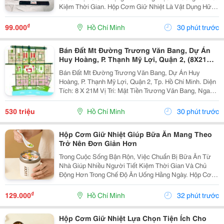
Kiệm Thời Gian. Hộp Cơm Giữ Nhiệt Là Vật Dụng Hữu
Ích Giúp Việc Bảo Quản Và Mang Theo Bữa Ăn Trở Nên
Thuận Tiện Hơn Trong Học Tập, Công Việc Hoặc Các...
₫
99.000
Hồ Chí Minh
30 phút trước
Bán Đất Mt Đường Trương Văn Bang, Dự Án
Huy Hoàng, P. Thạnh Mỹ Lợi, Quận 2, (8X21M)
Giá 530Tr/M2
Bán Đất Mt Đường Trương Văn Bang, Dự Án Huy
Hoàng, P. Thạnh Mỹ Lợi, Quận 2, Tp. Hồ Chí Minh. Diện
Tích: 8 X 21M Vị Trí: Mặt Tiền Trương Văn Bang, Ngay
Khu Thương Mại, Hành Chính, Đường Rộng Giao Thông
Thuận Lợi, Thích Hợp Làm Công Ty, Kinh Danh...
530 triệu
Hồ Chí Minh
30 phút trước
Hộp Cơm Giữ Nhiệt Giúp Bữa Ăn Mang Theo
Trở Nên Đơn Giản Hơn
Trong Cuộc Sống Bận Rộn, Việc Chuẩn Bị Bữa Ăn Từ
Nhà Giúp Nhiều Người Tiết Kiệm Thời Gian Và Chủ
Động Hơn Trong Chế Độ Ăn Uống Hằng Ngày. Hộp Cơm
Giữ Nhiệt Là Sản Phẩm Tiện Lợi, Phù Hợp Để Mang
Theo Bữa Trưa Đến Trường, Văn Phòng Hoặc Sử Dụng
₫
129.000
Hồ Chí Minh
32 phút trước
Trong...
Hộp Cơm Giữ Nhiệt Lựa Chọn Tiện Ích Cho