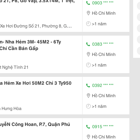
21, P8, Gò Vấp, 3.5X14M, 1 Trệt,
0903 *** ***
Hồ Chí Minh
>1 năm
e Hơi Đường Số 21, Phường 8, Gò
Quang Trung)
n- Nha Hẻm 3M- 45M2 - 6Ty
0383 *** ***
Chí Cần Bán Gấp
Hồ Chí Minh
>1 năm
t Nghệ Tĩnh 21
a Hẻm Xe Hơi 50M2 Chỉ 3 Ty950
0392 *** ***
Hồ Chí Minh
>1 năm
h Hưng Hòa
uyễN Công Hoan, P.7, Quận Phú
0915 *** ***
Hồ Chí Minh