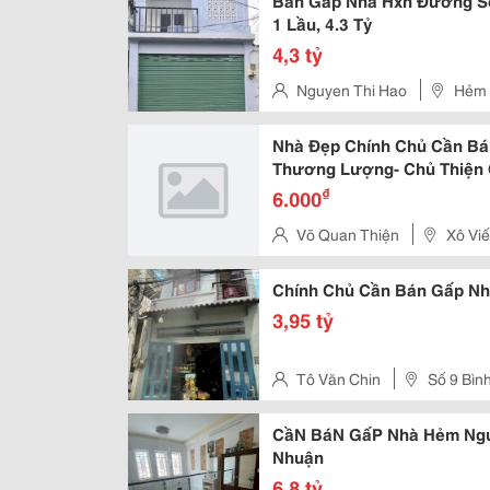
Bán Gấp Nhà Hxh Đường Số 
1 Lầu, 4.3 Tỷ
4,3 tỷ
Nguyen Thi Hao
Hẻm X
Vấp (Đối Diện Mercedes Benz 
Nhà Đẹp Chính Chủ Cần Bá
Thương Lượng- Chủ Thiện 
₫
6.000
Võ Quan Thiện
Xô Viế
Chính Chủ Cần Bán Gấp Nh
3,95 tỷ
Tô Văn Chin
Số 9 Bìn
CầN BáN GấP Nhà Hẻm Ng
Nhuận
6,8 tỷ