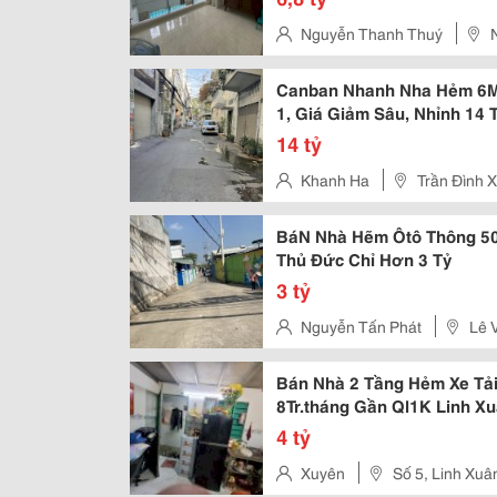
Nguyễn Thanh Thuý
Canban Nhanh Nha Hẻm 6M,
1, Giá Giảm Sâu, Nhỉnh 14 
14 tỷ
Khanh Ha
Trần Đình X
BáN Nhà Hẽm Ôtô Thông 5
Thủ Đức Chỉ Hơn 3 Tỷ
3 tỷ
Nguyễn Tấn Phát
Lê 
Bán Nhà 2 Tầng Hẻm Xe Tải
8Tr.tháng Gần Ql1K Linh X
4 tỷ
Xuyên
Số 5, Linh Xuâ