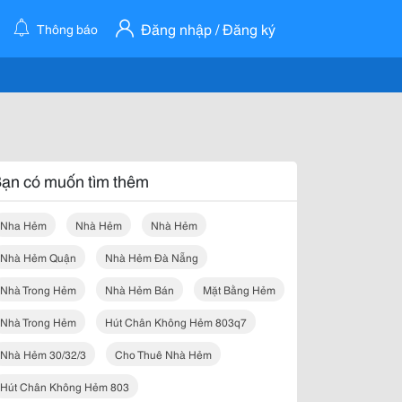
Đăng nhập / Đăng ký
Thông báo
ạn có muốn tìm thêm
Nha Hẻm
Nhà Hẻm
Nhà Hẻm
Nhà Hẻm Quận
Nhà Hẻm Đà Nẵng
Nhà Trong Hẻm
Nhà Hẻm Bán
Mặt Bằng Hẻm
Nhà Trong Hẻm
Hút Chân Không Hẻm 803q7
Nhà Hẻm 30/32/3
Cho Thuê Nhà Hẻm
Hút Chân Không Hẻm 803