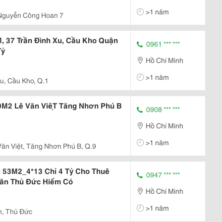
>1 năm
Nguyễn Công Hoan 7
 37 Trần Đình Xu, Cầu Kho Quận
0961 *** ***
Tỷ
Hồ Chí Minh
>1 năm
u, Cầu Kho, Q.1
0M2 Lê Văn ViệT Tăng Nhơn Phú B
0908 *** ***
Hồ Chí Minh
>1 năm
Văn Việt, Tăng Nhơn Phú B, Q.9
 53M2_4*13 Chỉ 4 Tỷ Cho Thuê
0947 *** ***
uân Thủ Đức Hiếm Có
Hồ Chí Minh
>1 năm
n, Thủ Đức