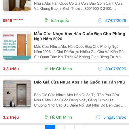
Nhựa Abs Hàn Quốc Có Giá Cửa Bao Gồm Cánh Cửa
Và Khung Bao: + Kích Thước: 800/ 900 X 2100:
3.201.000Đ/ Bộ + Kích Thước: 800/ 900 X 2100:
3.301.000Đ/ Bộ * Lưu Ý Khi Mua Cửa Nhựa Abs Tại
0946 *** ***
Toàn quốc
27/07/2026
Bến...
Mẫu Cửa Nhựa Abs Hàn Quốc Đẹp Cho Phòng
Ngủ Năm 2026
Mẫu Cửa Nhựa Abs Hàn Quốc Đẹp Cho Phòng Ngủ
Năm 2026 Là Chủ Đề Được Nhiều Gia Chủ Và Kiến Trúc
Sư Quan Tâm Khi Thiết Kế Không Gian Riêng Tư Mang
Vẻ Hiện Đại, Tinh Tế Và Bền Bỉ. Cửa Abs Hàn Quốc
Không Chỉ Đáp Ứng Yếu Tố Thẩm Mỹ Mà Còn Mang Lại
3,3 triệu
Hồ Chí Minh
30/07/2026
Khả...
Báo Giá Cửa Nhựa Abs Hàn Quốc Tại Tân Phú
Báo Giá Cửa Nhựa Abs Hàn Quốc Tại Tân Phú Cửa
Nhựa Abs Hàn Quốc Đang Ngày Càng Được Ưa
Chuộng Nhờ Các Ưu Điểm Nổi Bật Như Độ Bền Cao ,
Khả Năng Cách Âm &Ndash; Cách Nhiệt Hiệu Quả
Cùng Thiết Kế Hiện Đại, Phù Hợp Với Nhiều Không Gian
3,2 triệu
Hồ Chí Minh
5 ngày trước
Từ Nhà Ở Đến...