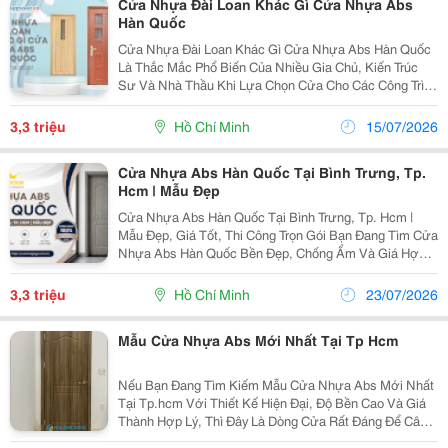
Cửa Nhựa Đài Loan Khác Gì Cửa Nhựa Abs
Hàn Quốc
Cửa Nhựa Đài Loan Khác Gì Cửa Nhựa Abs Hàn Quốc
Là Thắc Mắc Phổ Biến Của Nhiều Gia Chủ, Kiến Trúc
Sư Và Nhà Thầu Khi Lựa Chọn Cửa Cho Các Công Trình
Hiện Đại. Trong Bối Cảnh Thị Trường Có Nhiều Loại Cửa
Nhựa Với Chất Liệu, Cấu Tạo, Màu Sắc Và Mức Giá...
3,3 triệu
Hồ Chí Minh
15/07/2026
Cửa Nhựa Abs Hàn Quốc Tại Bình Trưng, Tp.
Hcm | Mẫu Đẹp
Cửa Nhựa Abs Hàn Quốc Tại Bình Trưng, Tp. Hcm |
Mẫu Đẹp, Giá Tốt, Thi Công Trọn Gói Bạn Đang Tìm Cửa
Nhựa Abs Hàn Quốc Bền Đẹp, Chống Ẩm Và Giá Hợp
Lý Tại Bình Trưng, Tp. Hcm? Đây Là Dòng Cửa Được
Nhiều Gia Đình, Căn Hộ Và Văn Phòng Lựa Chọn Nhờ...
3,3 triệu
Hồ Chí Minh
23/07/2026
Mẫu Cửa Nhựa Abs Mới Nhất Tại Tp Hcm
Nếu Bạn Đang Tìm Kiếm Mẫu Cửa Nhựa Abs Mới Nhất
Tại Tp.hcm Với Thiết Kế Hiện Đại, Độ Bền Cao Và Giá
Thành Hợp Lý, Thì Đây Là Dòng Cửa Rất Đáng Để Cân
Nhắc. Cửa Nhựa Abs Hàn Quốc Ngày Càng Được