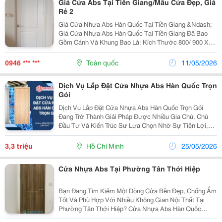
Giá Cửa Abs Tại Tiền Giang/Mẫu Cửa Đẹp, Giá
Rẻ 2
Giá Cửa Nhựa Abs Hàn Quốc Tại Tiền Giang &Ndash;
Giá Cửa Nhựa Abs Hàn Quốc Tại Tiền Giang Đã Bao
Gồm Cánh Và Khung Bao Là: Kích Thước 800/ 900 X
2100Mm: 3.200.000Đ/ Bộ Kích Thước 800/ 900 X
2100Mm: 3.300.000Đ/ Bộ &Ndash; Độ Dày Cánh:
0946 *** ***
Toàn quốc
11/05/2026
40Mm. ...
Dịch Vụ Lắp Đặt Cửa Nhựa Abs Hàn Quốc Trọn
Gói
Dịch Vụ Lắp Đặt Cửa Nhựa Abs Hàn Quốc Trọn Gói
Đang Trở Thành Giải Pháp Được Nhiều Gia Chủ, Chủ
Đầu Tư Và Kiến Trúc Sư Lựa Chọn Nhờ Sự Tiện Lợi,
Chuyên Nghiệp Và Đảm Bảo Chất Lượng. Trong Bối
Cảnh Thị Trường Cửa Nhựa Abs Hàn Quốc Ngày Càng
3,3 triệu
Hồ Chí Minh
25/05/2026
Đa Dạng Về...
Cửa Nhựa Abs Tại Phường Tân Thới Hiệp
Bạn Đang Tìm Kiếm Một Dòng Cửa Bền Đẹp, Chống Ẩm
Tốt Và Phù Hợp Với Nhiều Không Gian Nội Thất Tại
Phường Tân Thới Hiệp? Cửa Nhựa Abs Hàn Quốc
Chính Là Lựa Chọn Được Nhiều Gia Đình, Căn Hộ, Văn