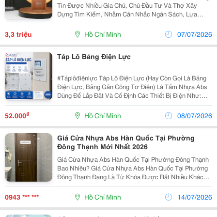
Tin Được Nhiều Gia Chủ, Chủ Đầu Tư Và Thợ Xây
Dựng Tìm Kiếm, Nhằm Cân Nhắc Ngân Sách, Lựa
Chọn Mẫu Mã Phù Hợp Và Đảm Bảo Hiệu Quả Đầu Tư
Khi Sử Dụng Loại Cửa Công Nghiệp Cao Cấp Này. Mặc
3,3 triệu
Hồ Chí Minh
07/07/2026
Dù Giá Cửa Abs...
Táp Lô Bảng Điện Lực
#Táplôđiệnlực Táp Lô Điện Lực (Hay Còn Gọi Là Bảng
Điện Lực, Bảng Gắn Công Tơ Điện) Là Tấm Nhựa Abs
Dùng Để Lắp Đặt Và Cố Định Các Thiết Bị Điện Như:
Công Tơ Điện,Cb (Aptomat), Cầu Dao, Cầu Chì, Hộp
Đấu Nối, Thiết Bị Bảo Vệ Điện. Công Dụng: ...
₫
52.000
Hồ Chí Minh
08/07/2026
Giá Cửa Nhựa Abs Hàn Quốc Tại Phường
Đông Thạnh Mới Nhất 2026
Giá Cửa Nhựa Abs Hàn Quốc Tại Phường Đông Thạnh
Bao Nhiêu? Giá Cửa Nhựa Abs Hàn Quốc Tại Phường
Đông Thạnh Đang Là Từ Khóa Được Rất Nhiều Khách
Hàng Tìm Kiếm Khi Có Nhu Cầu Xây Mới Hoặc Cải Tạo
Nhà Ở. Với Thiết Kế Sang Trọng, Khả Năng Chống
0943 *** ***
Hồ Chí Minh
14/07/2026
Mối...