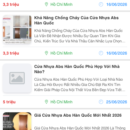
Phòng Và Công Trình Hiện Đại Tin Dùng. Với Thiết Kế
3,3 triệu
Hồ Chí Minh
16/06/2026
Sang...
Khả Năng Chống Cháy Của Cửa Nhựa Abs
Hàn Quốc
Khả Năng Chống Cháy Của Cửa Nhựa Abs Hàn Quốc
Là Vấn Đề Nhận Được Nhiều Sự Quan Tâm Khi Gia
Chủ, Kiến Trúc Sư Và Nhà Thầu Cân Nhắc Lựa Chọn
Vật Liệu Cửa Cho Các Công Trình Nhà Ở, Chung Cư
Hay Văn Phòng. Trong Bối Cảnh Vật Liệu Truyền Thống
3,3 triệu
Hồ Chí Minh
16/06/2026
Như Gỗ Tự...
Cửa Nhựa Abs Hàn Quốc Phù Hợp Với Nhà
Nào?
Cửa Nhựa Abs Hàn Quốc Phù Hợp Với Loại Nhà Nào
Là Câu Hỏi Được Rất Nhiều Gia Chủ Đặt Ra Khi Tìm
Kiếm Giải Pháp Cửa Nội Thất Vừa Bền Đẹp Vừa Tiết
Kiệm Chi Phí Bảo Trì Lâu Dài. Khác Với Cửa Gỗ Tự
Nhiên Hay Gỗ Công Nghiệp Thông Thường, Dòng Cửa
5 triệu
Hồ Chí Minh
25/06/2026
Nhựa Abs...
Giá Cửa Nhựa Abs Hàn Quốc Mới Nhất 2026
Giá Cửa Nhựa Abs Hàn Quốc Mới Nhất 2026 Là Thông