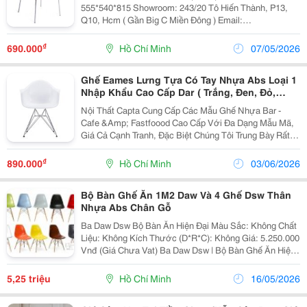
555*540*815 Showroom: 243/20 Tô Hiến Thành, P13,
Q10, Hcm ( Gần Big C Miền Đông ) Email:
Ngocnguyen@Furni.vn Hotline: 0975.889.842 &Amp;
0908.08.22.15 - Zalo &Amp; Viber Skype: Thyn
₫
690.000
Hồ Chí Minh
07/05/2026
Ghế Eames Lưng Tựa Có Tay Nhựa Abs Loại 1
Nhập Khẩu Cao Cấp Dar ( Trắng, Đen, Đỏ,
Xanh Lá)
Nội Thất Capta Cung Cấp Các Mẫu Ghế Nhựa Bar -
Cafe &Amp; Fastfoood Cao Cấp Với Đa Dạng Mẫu Mã,
Giá Cả Cạnh Tranh, Đặc Biệt Chúng Tôi Trung Bày Rất
Nhiều Mẫu Trưng Bày Tại Showroom : 243/20 Tô Hiến
Thành, P13, Q10, Hcm ( Gần Siêu Thị Big C Miền Đông
₫
890.000
Hồ Chí Minh
03/06/2026
Bộ Bàn Ghế Ăn 1M2 Daw Và 4 Ghế Dsw Thân
Nhựa Abs Chân Gỗ
Ba Daw Dsw Bộ Bàn Ăn Hiện Đại Màu Sắc: Không Chất
Liệu: Không Kích Thước (D*R*C): Không Giá: 5.250.000
Vnđ (Giá Chưa Vat) Ba Daw Dsw | Bộ Bàn Ghế Ăn Hiện
Đại Tphcm ( 1 Bàn + 4 Ghế) Bộ Bàn Ghế Ăn 1M2 Daw
Và 4 Ghế Dsw Thân Nhựa Abs Chân...
5,25 triệu
Hồ Chí Minh
16/05/2026