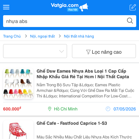
Trang Chủ
Nội, ngoại thất
Nội thất nhà hàng
Lọc nâng cao
Ghế Dsw Eames Nhựa Abs Loại 1 Cap Cấp
Nhập Khẩu Giá Rẻ Tại Hcm | Nội Thất Capta
Nằm Trong Bộ Sưu Tập &Ldquo; Eames Plastic
Armchair &Rdquo; Cùng Với Ghế Daw Ra Mắt Tại Cuộc
Thi &Ldquo; International Competition For Low-Cost
Furniture Design &Rdquo; Vào Năm 1950, Dsw Cũng
Gặt Hái Được Không Ít Vinh Quang Như Người Anh Em
₫
600.000
Hồ Chí Minh
07/05/2026
Ghế Daw
Ghế Cafe - Fastfood Caprice 1-S3
Màu Sắc Nhiều Màu Chất Liệu Nhựa Abs Kích Thước