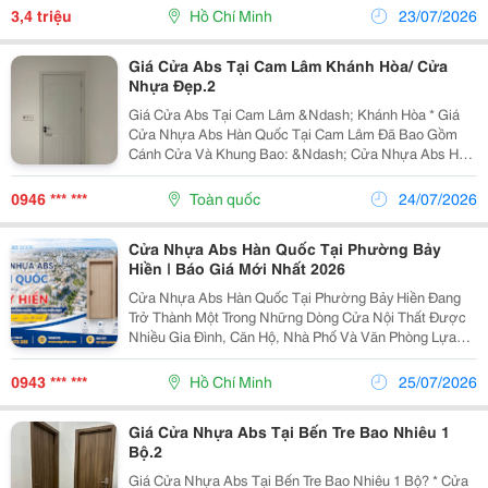
Nhiều Gia Đình, Căn Hộ, Văn Phòng Và Khách Sạn Lựa
3,4 triệu
Hồ Chí Minh
23/07/2026
Chọn...
Giá Cửa Abs Tại Cam Lâm Khánh Hòa/ Cửa
Nhựa Đẹp.2
Giá Cửa Abs Tại Cam Lâm &Ndash; Khánh Hòa * Giá
Cửa Nhựa Abs Hàn Quốc Tại Cam Lâm Đã Bao Gồm
Cánh Cửa Và Khung Bao: &Ndash; Cửa Nhựa Abs Hàn
Quốc Kích Thước 800/ 900 X 2100Mm: 3.500.000 Vnđ/
Bộ &Ndash; Cửa Nhựa Abs Hàn Quốc Kích Thước 800/
0946 *** ***
Toàn quốc
24/07/2026
900...
Cửa Nhựa Abs Hàn Quốc Tại Phường Bảy
Hiền | Báo Giá Mới Nhất 2026
Cửa Nhựa Abs Hàn Quốc Tại Phường Bảy Hiền Đang
Trở Thành Một Trong Những Dòng Cửa Nội Thất Được
Nhiều Gia Đình, Căn Hộ, Nhà Phố Và Văn Phòng Lựa
Chọn Nhờ Sở Hữu Nhiều Ưu Điểm Vượt Trội Như
Chống Ẩm, Chống Mối Mọt, Trọng Lượng Nhẹ Và Mẫu
0943 *** ***
Hồ Chí Minh
25/07/2026
Mã Sang...
Giá Cửa Nhựa Abs Tại Bến Tre Bao Nhiêu 1
Bộ.2
Giá Cửa Nhựa Abs Tại Bến Tre Bao Nhiêu 1 Bộ? * Cửa