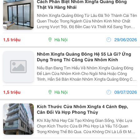
Cách Phân Biệt Nhôm Xingfa Quảng Đông
Thật Và Hàng Nhái
Nhôm Xingfa Quảng Đông Từ Lâu Đã Trở Thành Cái Tên
Quen Thuộc Trong Ngành Cửa Nhôm Kính Nhờ Chất
Lượng Vượt Trội, Độ Bền Cao Và Thiết Kế Sang Trọng.
Tuy Nhiên, Trên Thị Trường Hiện Nay Xuất Hiện Không Ít
Sản Phẩm Nhái, Kém Chất Lượng, Khiến Nhiều...
1,5 triệu
Hà Nội
29/06/2026
Nhôm Xingfa Quảng Đông Hệ 55 Là Gì? Ứng
Dụng Trong Thi Công Cửa Nhôm Kính
Nếu Bạn Đang Tìm Hiểu Về Nhôm Xingfa Quảng Đông
Để Làm Cửa Nhôm Kính Cho Ngôi Nhà Hoặc Công
Trình, Hẳn Sẽ Băn Khoăn Nhôm Xingfa Quảng Đông Có
Mấy Loại , Mỗi Loại Khác Nhau Như Thế Nào Và Nên
Chọn Ra Sao Cho Phù Hợp. Đây Là Dòng Nhôm Cao
1,5 triệu
Hà Nội
09/07/2026
Cấp Nhập Khẩu...
Kích Thước Cửa Nhôm Xingfa 4 Cánh Đẹp,
Cân Đối Và Hợp Phong Thủy
Khi Xây Nhà Hay Cải Tạo Không Gian Sống, Việc Lựa
Chọn Kích Thước Cửa Đi Phù Hợp Là Yếu Tố Quan
Trọng Không Thể Bỏ Qua. Cửa Không Chỉ Là Lối Đi Mà
Còn Ảnh Hưởng Đến Thẩm Mỹ, Công Năng Sử Dụng Và