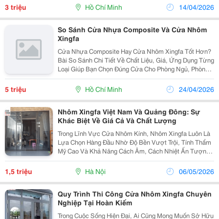
Hữu Những Ưu Điểm Riêng Về Độ Bền, Tính Thẩm Mỹ,
3 triệu
Hồ Chí Minh
14/04/2026
Khả Năng...
So Sánh Cửa Nhựa Composite Và Cửa Nhôm
Xingfa
Cửa Nhựa Composite Hay Cửa Nhôm Xingfa Tốt Hơn?
Bài So Sánh Chi Tiết Về Chất Liệu, Giá, Ứng Dụng Từng
Loại Giúp Bạn Chọn Đúng Cửa Cho Phòng Ngủ, Phòng
Vệ Sinh &Mdash; Tránh Mua Sai, Lãng Phí Tiền. Cửa
Nhựa Composite Và Cửa Nhôm Xingfa Đều Là
5 triệu
Hồ Chí Minh
24/04/2026
Những...
Nhôm Xingfa Việt Nam Và Quảng Đông: Sự
Khác Biệt Về Giá Cả Và Chất Lượng
Trong Lĩnh Vực Cửa Nhôm Kính, Nhôm Xingfa Luôn Là
Lựa Chọn Hàng Đầu Nhờ Độ Bền Vượt Trội, Tính Thẩm
Mỹ Cao Và Khả Năng Cách Âm, Cách Nhiệt Ấn Tượng.
Tuy Nhiên, Khi Đứng Giữa Hai Dòng Sản Phẩm Phổ Biến
Nhất Hiện Nay &Ndash; Nhôm Xingfa Việt Nam Và...
1,5 triệu
Hà Nội
06/05/2026
Quy Trình Thi Công Cửa Nhôm Xingfa Chuyên
Nghiệp Tại Hoàn Kiếm
Trong Cuộc Sống Hiện Đại, Ai Cũng Mong Muốn Sở Hữu