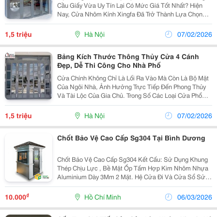
Cầu Giấy Vừa Uy Tín Lại Có Mức Giá Tốt Nhất? Hiện
Nay, Cửa Nhôm Kính Xingfa Đã Trở Thành Lựa Chọn
Hàng Đầu Của Nhiều Gia Đình Tại Khu Vực Cầu Giấy
Nhờ Tính Thẩm Mỹ Cao, Độ Bền Vượt Trội Và Khả
1,5 triệu
Hà Nội
07/02/2026
Năng...
Bảng Kích Thước Thông Thủy Cửa 4 Cánh
Đẹp, Dễ Thi Công Cho Nhà Phố
Cửa Chính Không Chỉ Là Lối Ra Vào Mà Còn Là Bộ Mặt
Của Ngôi Nhà, Ảnh Hưởng Trực Tiếp Đến Phong Thủy
Và Tài Lộc Của Gia Chủ. Trong Số Các Loại Cửa Phổ
Biến Hiện Nay, Cửa Chính 4 Cánh Nhôm Xingfa Được
Ưa Chuộng Nhờ Độ Bền Cao, Thiết Kế Sang Trọng Và...
1,5 triệu
Hà Nội
07/02/2026
Chốt Bảo Vệ Cao Cấp Sg304 Tại Bình Dương
Chốt Bảo Vệ Cao Cấp Sg304 Kết Cấu: Sử Dụng Khung
Thép Chịu Lực , Bề Mặt Ốp Tấm Hợp Kim Nhôm Nhựa
Aluminium Dày 3Mm 2 Mặt. Hệ Cửa Đi Và Cửa Sổ Sử
Dụng Nhôm Xingfa , Kính 8Mm Kết Hợp Phụ Kiện Đồng
Bộ. Sàn Sử Dụng Khung Thép, Mặt Sàn Lót Tấm...
₫
10.000
Hồ Chí Minh
06/03/2026