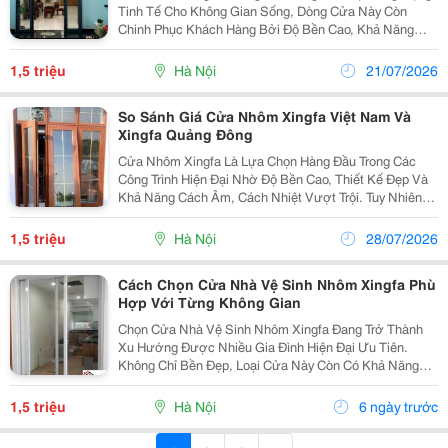
Tinh Tế Cho Không Gian Sống, Dòng Cửa Này Còn
Chinh Phục Khách Hàng Bởi Độ Bền Cao, Khả Năng
Chịu Lực Tốt Và Mức Chi Phí Hợp Lý. So Với Các Loại
Cửa Khác, Cửa Nhôm Kính Xingfa Giá Rẻ Vẫn Đảm
1,5 triệu
Hà Nội
21/07/2026
Bảo Được...
So Sánh Giá Cửa Nhôm Xingfa Việt Nam Và
Xingfa Quảng Đông
Cửa Nhôm Xingfa Là Lựa Chọn Hàng Đầu Trong Các
Công Trình Hiện Đại Nhờ Độ Bền Cao, Thiết Kế Đẹp Và
Khả Năng Cách Âm, Cách Nhiệt Vượt Trội. Tuy Nhiên,
Trên Thị Trường Hiện Nay Có Hai Dòng Sản Phẩm Phổ
Biến: Cửa Nhôm Xingfa Việt Nam Và Xingfa Nhập
1,5 triệu
Hà Nội
28/07/2026
Khẩu...
Cách Chọn Cửa Nhà Vệ Sinh Nhôm Xingfa Phù
Hợp Với Từng Không Gian
Chọn Cửa Nhà Vệ Sinh Nhôm Xingfa Đang Trở Thành
Xu Hướng Được Nhiều Gia Đình Hiện Đại Ưu Tiên.
Không Chỉ Bền Đẹp, Loại Cửa Này Còn Có Khả Năng
Chống Nước, Dễ Vệ Sinh Và Phù Hợp Với Nhiều Phong
Cách Nội Thất Khác Nhau. Tuy Nhiên, Để Chọn Được
1,5 triệu
Hà Nội
6 ngày trước
Mẫu Cửa...