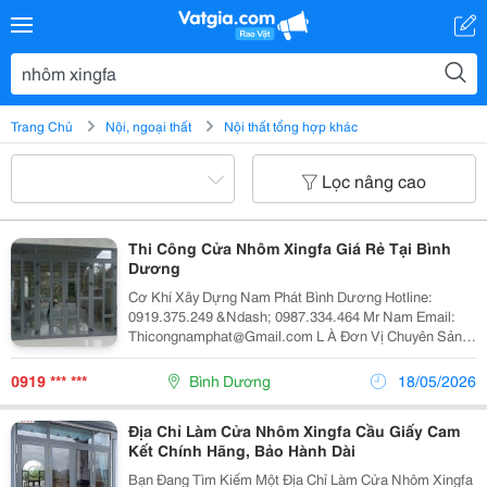
Trang Chủ
Nội, ngoại thất
Nội thất tổng hợp khác
Lọc nâng cao
Thi Công Cửa Nhôm Xingfa Giá Rẻ Tại Bình
Dương
Cơ Khí Xây Dựng Nam Phát Bình Dương Hotline:
0919.375.249 &Ndash; 0987.334.464 Mr Nam Email:
Thicongnamphat@Gmail.com L À Đơn Vị Chuyên Sản
Xuất , Phân Phối Và Thi Công Các Loại Cửa Nhôm, Cửa
Nhôm Xingfa, Việt Pháp Uy Tín &Ndash; Giá Rẻ Tại...
0919 *** ***
Bình Dương
18/05/2026
Địa Chỉ Làm Cửa Nhôm Xingfa Cầu Giấy Cam
Kết Chính Hãng, Bảo Hành Dài
Bạn Đang Tìm Kiếm Một Địa Chỉ Làm Cửa Nhôm Xingfa