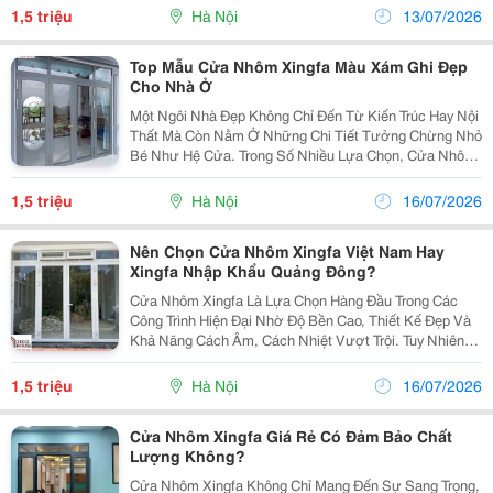
Cả Phong Thủy Của Ngôi Nhà. Đặc Biệt Với Dòng Cửa
1,5 triệu
Hà Nội
13/07/2026
Nhôm...
Top Mẫu Cửa Nhôm Xingfa Màu Xám Ghi Đẹp
Cho Nhà Ở
Một Ngôi Nhà Đẹp Không Chỉ Đến Từ Kiến Trúc Hay Nội
Thất Mà Còn Nằm Ở Những Chi Tiết Tưởng Chừng Nhỏ
Bé Như Hệ Cửa. Trong Số Nhiều Lựa Chọn, Cửa Nhôm
Xingfa Màu Ghi Xám Đang Được Nhiều Gia Chủ Và
Kiến Trúc Sư Ưu Ái Bởi Vẻ Ngoài Sang Trọng, Bền Bỉ...
1,5 triệu
Hà Nội
16/07/2026
Nên Chọn Cửa Nhôm Xingfa Việt Nam Hay
Xingfa Nhập Khẩu Quảng Đông?
Cửa Nhôm Xingfa Là Lựa Chọn Hàng Đầu Trong Các
Công Trình Hiện Đại Nhờ Độ Bền Cao, Thiết Kế Đẹp Và
Khả Năng Cách Âm, Cách Nhiệt Vượt Trội. Tuy Nhiên,
Trên Thị Trường Hiện Nay Có Hai Dòng Sản Phẩm Phổ
Biến: Cửa Nhôm Xingfa Việt Nam Và Xingfa Nhập
1,5 triệu
Hà Nội
16/07/2026
Khẩu...
Cửa Nhôm Xingfa Giá Rẻ Có Đảm Bảo Chất
Lượng Không?
Cửa Nhôm Xingfa Không Chỉ Mang Đến Sự Sang Trọng,