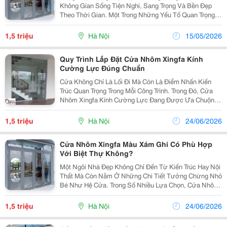
Không Gian Sống Tiện Nghi, Sang Trọng Và Bền Đẹp
Theo Thời Gian. Một Trong Những Yếu Tố Quan Trọng
Giúp Tạo Nên Vẻ Đẹp Cho Ngôi Nhà Chính Là Hệ Thống
Cửa. Nếu Bạn Đang Tìm Kiếm Một Giải Pháp Cửa
1,5 triệu
Hà Nội
15/05/2026
Vừa...
Quy Trình Lắp Đặt Cửa Nhôm Xingfa Kính
Cường Lực Đúng Chuẩn
Cửa Không Chỉ Là Lối Đi Mà Còn Là Điểm Nhấn Kiến
Trúc Quan Trọng Trong Mỗi Công Trình. Trong Đó, Cửa
Nhôm Xingfa Kính Cường Lực Đang Được Ưa Chuộng
Nhờ Thiết Kế Tinh Tế, Bền Đẹp Và Khả Năng Vận Hành
Êm Ái. Với Sự Kết Hợp Hoàn Hảo Giữa Khung Nhôm
1,5 triệu
Hà Nội
24/06/2026
Chắc...
Cửa Nhôm Xingfa Màu Xám Ghi Có Phù Hợp
Với Biệt Thự Không?
Một Ngôi Nhà Đẹp Không Chỉ Đến Từ Kiến Trúc Hay Nội
Thất Mà Còn Nằm Ở Những Chi Tiết Tưởng Chừng Nhỏ
Bé Như Hệ Cửa. Trong Số Nhiều Lựa Chọn, Cửa Nhôm
Xingfa Màu Ghi Xám Đang Được Nhiều Gia Chủ Và
Kiến Trúc Sư Ưu Ái Bởi Vẻ Ngoài Sang Trọng, Bền Bỉ...
1,5 triệu
Hà Nội
24/06/2026