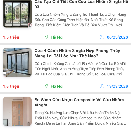
Cấu Tạo Chi Tiết Của Cửa Lùa Nhôm Xingfa Hệ
93
Cửa Lùa Nhôm Xingfa Đang Trở Thành Lựa Chọn Hàng
Đầu Cho Các Công Trình Hiện Đại Nhờ Thiết Kế Sang
Trọng, Tiết Kiệm Diện Tích Và Độ Bền Vượt Trội. Với Cơ
Chế Trượt Êm Ái, Cửa Giúp Tối Ưu Không Gian, Mang
Lại Sự Thông Thoáng Nhưng Vẫn Đảm Bảo Khả Năng...
1,5 triệu
Hà Nội
06/03/2026
Cửa 4 Cánh Nhôm Xingfa Hợp Phong Thủy
Mang Lại Tài Lộc Như Thế Nào?
Cửa Chính Không Chỉ Là Lối Ra Vào Mà Còn Là Bộ Mặt
Của Ngôi Nhà, Ảnh Hưởng Trực Tiếp Đến Phong Thủy
Và Tài Lộc Của Gia Chủ. Trong Số Các Loại Cửa Phổ
Biến Hiện Nay, Cửa Chính 4 Cánh Nhôm Xingfa Được
Ưa Chuộng Nhờ Độ Bền Cao, Thiết Kế Sang Trọng Và...
1,5 triệu
Hà Nội
19/03/2026
So Sánh Cửa Nhựa Composite Và Cửa Nhôm
Xingfa
Trong Xu Hướng Lựa Chọn Vật Liệu Hoàn Thiện Nội
Thất Hiện Nay, Cửa Nhựa Composite Và Cửa Nhôm
Xingfa Đang Là Hai Dòng Sản Phẩm Được Nhiều Gia
Đình Và Chủ Đầu Tư Quan Tâm. Mỗi Loại Cửa Đều Sở