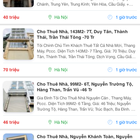
Chánh, Trung Yên, Trung Kính; Yên Hòa, Cầu Giấy. +
Liên Hệ Trực Tiếp Chủ Nhà: 0945471581 + Vỉa Hè Lớn,
Mặt Tiền Rộng,Thoáng. + Vị Trí Gần Ngay Ngã...
40 triệu
Hà Nội
1 giờ trước
Cho Thuê Nhà, 143M2- 7T, Duy Tân, Thành
Thái, Trần Thái Tông -70 Tr
Tôi Chính Chủ Tìm Khách Thuê Tất Cả Nhà Mới, Thang
Máy, Pccc. Diện Tích 143M2- 7 Tầng, Giá: 70 Triệu; Duy
Tân, Thành Thái, Trần Thái Tông; Dịch Vọng, Cầu Giấy.
+ Liên Hệ Trực Tiếp Chủ Nhà: 0988289962 + Vỉa Hè
Lớn, Mặt Tiền Rộng,Thoáng. + Vị Trí Gần...
70 triệu
Hà Nội
1 giờ trước
Cho Thuê Nhà, 99M2- 6T, Nguyễn Trường Tộ,
Hàng Than, Trấn Vũ -46 Tr
Gia Đình Tôi Cho Thuê Nhà Nguyên Căn , Thang Máy,
Pccc. Diện Tích 99M2- 6 Tầng, Giá: 46 Triệu; Nguyễn
Trường Tộ, Hàng Than, Trấn Vũ; Trúc Bạch, Ba Đình. +
Liên Hệ Trực Tiếp Chủ Nhà: 0942854881 + Vỉa Hè Lớn,
Mặt Tiền Rộng,Thoáng. + Vị Trí Gần Ngay...
46 triệu
Hà Nội
1 giờ trước
Cho Thuê Nhà, Nguyễn Khánh Toàn, Nguyễn