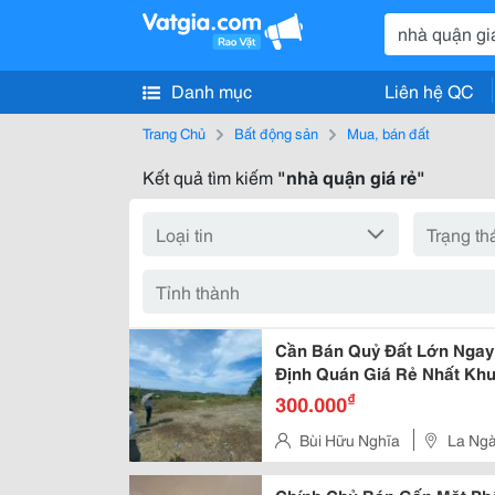
Danh mục
Liên hệ QC
Trang Chủ
Bất động sản
Mua, bán đất
Kết quả tìm kiếm
"nhà quận giá rẻ"
Cần Bán Quỷ Đất Lớn Ngay 
Định Quán Giá Rẻ Nhất Kh
₫
300.000
Bùi Hữu Nghĩa
La Ng