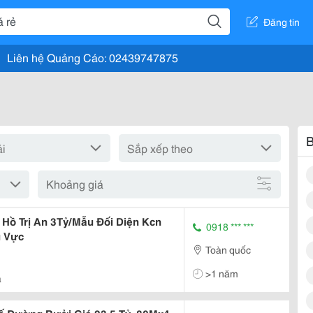
Đăng tin
Liên hệ Quảng Cáo: 02439747875
B
Khoảng giá
Hồ Trị An 3Tỷ/Mẫu Đối Diện Kcn
0918 *** ***
u Vực
Toàn quốc
>1 năm
à