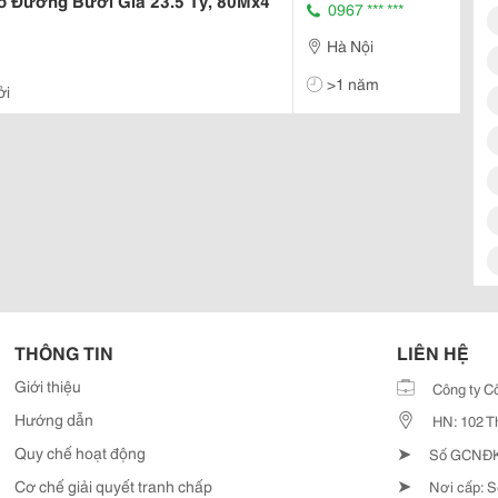
ố Đường Bưởi Giá 23.5 Tỷ, 80Mx4
0967 *** ***
Hà Nội
>1 năm
ởi
THÔNG TIN
LIÊN HỆ
Giới thiệu
Công ty C
Hướng dẫn
HN: 102 T
➤
Quy chế hoạt động
Số GCNĐKD
➤
Cơ chế giải quyết tranh chấp
Nơi cấp: S