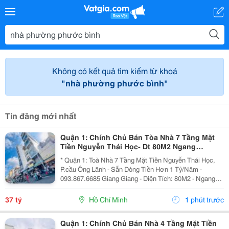
Không có kết quả tìm kiếm từ khoá
"nhà phường phước bình"
Tin đăng mới nhất
Quận 1: Chính Chủ Bán Tòa Nhà 7 Tầng Mặt
Tiền Nguyễn Thái Học- Dt 80M2 Ngang
4M*20M- Khai Thác Dòng Tiền Hơn 1 Tỷ/Năm-
* Quận 1: Toà Nhà 7 Tầng Mặt Tiền Nguyễn Thái Học,
Chào Giá Tốt
P.cầu Ông Lãnh - Sẵn Dòng Tiền Hơn 1 Tỷ/Năm -
093.867.6685 Giang Giang - Diện Tích: 80M2 - Ngang
4M * 20M. - Kết Cấu: 7 Tầng - Thang Máy - 12 Phòng Mỗi
Tầng 2 Phòng Lớn. - Dòng Tiền Khai Thác Full...
37 tỷ
Hồ Chí Minh
1 phút trước
Quận 1: Chính Chủ Bán Nhà 4 Tầng Mặt Tiền