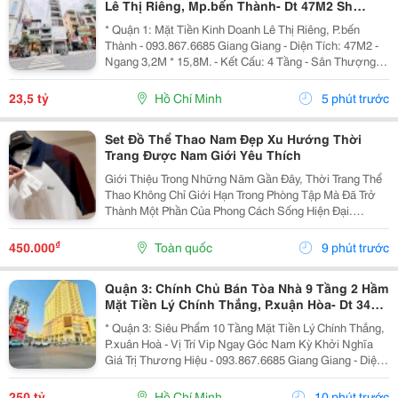
Lê Thị Riêng, Mp.bến Thành- Dt 47M2 Sh
Vuông Đẹp- Đang Cho Nhà Hàng Hàn Kd Dòng
* Quận 1: Mặt Tiền Kinh Doanh Lê Thị Riêng, P.bến
Tiền
Thành - 093.867.6685 Giang Giang - Diện Tích: 47M2 -
Ngang 3,2M * 15,8M. - Kết Cấu: 4 Tầng - Sân Thượng. -
Sẵn Dòng Tiền Đều Hiện Đang Cho Nhà Hàn Hàn Quốc
Thuê. - Sổ Hồng Vuông Vức - Hoàn Công...
23,5 tỷ
Hồ Chí Minh
5 phút trước
Set Đồ Thể Thao Nam Đẹp Xu Hướng Thời
Trang Được Nam Giới Yêu Thích
Giới Thiệu Trong Những Năm Gần Đây, Thời Trang Thể
Thao Không Chỉ Giới Hạn Trong Phòng Tập Mà Đã Trở
Thành Một Phần Của Phong Cách Sống Hiện Đại.
Những Mẫu Set Đồ Thể Thao Nam Đẹp Được Nhiều
Nam Giới Lựa Chọn Bởi Sự Kết Hợp Hài Hòa Giữa Tính
₫
450.000
Toàn quốc
9 phút trước
Thẩm...
Quận 3: Chính Chủ Bán Tòa Nhà 9 Tầng 2 Hầm
Mặt Tiền Lý Chính Thắng, P.xuận Hòa- Dt 34M2
Ngang 9,3M*47M- Đang Khai Thác Vp Cty- Vị
* Quận 3: Siêu Phẩm 10 Tầng Mặt Tiền Lý Chính Thắng,
Trí Siêu
P.xuân Hoà - Vị Trí Vip Ngay Góc Nam Kỳ Khởi Nghĩa
Giá Trị Thương Hiệu - 093.867.6685 Giang Giang - Diện
Tích: 333,3M2 - Ngang 4,1M Nở Hậu 9,3M * 47M. - Kết
Cấu: 2 Hầm - 8 Tầng - Sân Thượng -...
250 tỷ
Hồ Chí Minh
10 phút trước