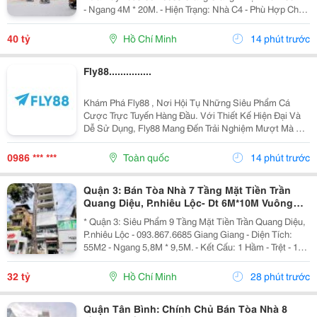
- Ngang 4M * 20M. - Hiện Trạng: Nhà C4 - Phù Hợp Chủ
Mới Xây Theo Công Năng. - Sổ Hồng Vuông Đẹp. - Chủ
Chào: 40T. * Giang Giang:...
40 tỷ
Hồ Chí Minh
14 phút trước
Fly88...............
Khám Phá Fly88 , Nơi Hội Tụ Những Siêu Phẩm Cá
Cược Trực Tuyến Hàng Đầu. Với Thiết Kế Hiện Đại Và
Dễ Sử Dụng, Fly88 Mang Đến Trải Nghiệm Mượt Mà Dù
Bạn Chơi Trên Điện Thoại Hay Máy Tính. Điểm Tựa
Niềm Tin Của Người Chơi Nằm Ở Hệ Thống Thanh
0986 *** ***
Toàn quốc
14 phút trước
Toán Rõ...
Quận 3: Bán Tòa Nhà 7 Tầng Mặt Tiền Trần
Quang Diệu, P.nhiêu Lộc- Dt 6M*10M Vuông
Đẹp- Nhà 2 Mt Thoáng- Chính Chủ Chào Giá
* Quận 3: Siêu Phẩm 9 Tầng Mặt Tiền Trần Quang Diệu,
Chỉ 32T
P.nhiêu Lộc - 093.867.6685 Giang Giang - Diện Tích:
55M2 - Ngang 5,8M * 9,5M. - Kết Cấu: 1 Hầm - Trệt - 1
Lửng - 5 Tầng - Sân Thượng - Thang Máy. + Tầng Hầm:
Kinh Doanh Giặt Sấy. + Tầng Trệt -...
32 tỷ
Hồ Chí Minh
28 phút trước
Quận Tân Bình: Chính Chủ Bán Tòa Nhà 8