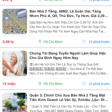
Bán Nhà 2 Tầng, 48M2, Lã Xuân Oai, Tăng
Nhơn Phú A, Q9, Thủ Đức, Tp Hcm, Giá 3,39
Tỷ.
Gấp Bán Hạ Hơn 500 Triệu Chỉ Còn 3,39 Tỷ. Anh Em
Cần Nơi An Cư Hoặc Tìm Kênh Giữ Tiền An Toàn Cho
Dòng Vốn Nhàn Rỗi Thì Xem Ngay Căn Nhà Này Tại
Đường Lã Xuân Oai, Phường Tăng Nhơn Phú A, Quận
9. Tp Hcm. Diện Tích Đất 48M2, Kích Thước 3.7M X...
3,39 tỷ
Hồ Chí Minh
12 phút trước
Chúng Tôi Đang Tuyển Người Làm Giúp Việc
Cho Gia Đình Ngay Hôm Nay
☎️Liên Hệ Với Em Tên Là Trúc Ly Thông Qua Sđt:
0️⃣9️⃣4️⃣1️⃣.5️⃣6️⃣2️⃣.8️⃣5️⃣0️⃣ ✅Gia Đình E Thì Rất Bận
Rộn, 2 Vợ Chồng Đi Làm Suốt Ban Ngày Ít Khi Có Mặt Ở
Nhà. Nhưng Nhà Lại Có 1 Bà Cụ Đau Yếu Và 1 Bé Nhỏ
Năm Nay Đã Gần 2 Tuổi Vì Vậy Để Có Thể An...
12 triệu
Hồ Chí Minh
12 phút trước
Quận 3: Chính Chủ Xưa Bán Nhà 2 Tầng Mặt
Tiền Kinh Doanh Lê Văn Sỹ, P.nhiêu ,Lộc- Dt
80M2 Ngang 4M*20M Sh Vuông Vức- Phù Hợp
* Quận 3: Mặt Tiền Lê Văn Sỹ, P.nhiêu Lộc - Chủ 1 Đời
Khách Xây Mới
Xưa Nay - 093.867.6685 Giang Giang - Diện Tích: 80M2