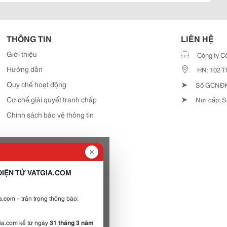
THÔNG TIN
LIÊN HỆ
Giới thiệu
Công ty C
Hướng dẫn
HN: 102 T
➤
Quy chế hoạt động
Số GCNĐKD
➤
Cơ chế giải quyết tranh chấp
Nơi cấp: S
Chính sách bảo vệ thông tin
IỆN TỬ VATGIA.COM
.com – trân trọng thông báo:
gia.com kể từ ngày
31 tháng 3 năm