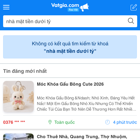
Không có kết quả tìm kiếm từ khoá
"nhà mặt tiền dưới tỷ"
Tin đăng mới nhất
Móc Khóa Gấu Bông Cute 2026
Móc Khóa Gấu Bông &Ndash; Nhỏ Xinh, Đáng Yêu Hết
Nấc! Một Em Gấu Bông Nhỏ Xíu Nhưng Có Thể Khiến
Chiếc Túi Của Bạn Trở Nên Dễ Thương Hơn Rất Nhiều
Móc Khóa Gấu Bông Với Thiết Kế Mềm Mại, Đáng Yêu,
Thích Hợp Để Treo Lên Balo, Túi Xách, Chìa Khóa...
0376 *** ***
Toàn quốc
4 phút trước
Cho Thuê Nhà, Quang Trung, Thợ Nhuộm,