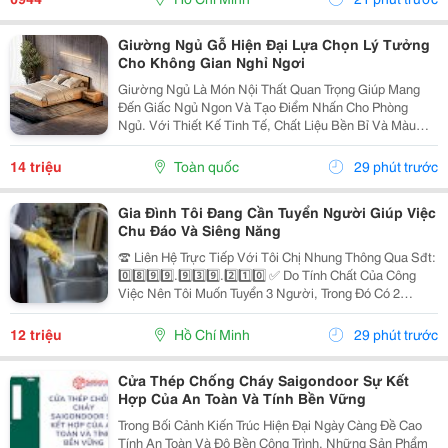
Giường Ngủ Gỗ Hiện Đại Lựa Chọn Lý Tưởng
Cho Không Gian Nghỉ Ngơi
Giường Ngủ Là Món Nội Thất Quan Trọng Giúp Mang
Đến Giấc Ngủ Ngon Và Tạo Điểm Nhấn Cho Phòng
Ngủ. Với Thiết Kế Tinh Tế, Chất Liệu Bền Bỉ Và Màu
Sắc Trang Nhã, Giường Ngủ Gỗ Hiện Đại Ngày Càng
Được Nhiều Gia Đình Lựa Chọn Để Nâng Cao Chất
14 triệu
Toàn quốc
29 phút trước
Lượng Không...
Gia Đình Tôi Đang Cần Tuyển Người Giúp Việc
Chu Đáo Và Siêng Năng
☎️ Liên Hệ Trực Tiếp Với Tôi Chị Nhung Thông Qua Sđt:
0️⃣8️⃣9️⃣9️⃣.9️⃣3️⃣9️⃣.2️⃣1️⃣0️⃣ ✅ Do Tính Chất Của Công
Việc Nên Tôi Muốn Tuyển 3 Người, Trong Đó Có 2
Người Làm Việc Tại Nhà Tôi Và 1 Người Làm Tại Nhà
Mẹ Tôi ( Ở Cách Tôi 4 Căn) ✅ Nhà Tôi Thì 1...
12 triệu
Hồ Chí Minh
29 phút trước
Cửa Thép Chống Cháy Saigondoor Sự Kết
Hợp Của An Toàn Và Tính Bền Vững
Trong Bối Cảnh Kiến Trúc Hiện Đại Ngày Càng Đề Cao
Tính An Toàn Và Độ Bền Công Trình, Những Sản Phẩm