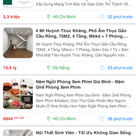
Xây Dựng Mang Tính Bảo Vệ Toàn Diện Trở Thành Yếu
Tố Trọng Tâm Trong Nhiều Dự Án. Đặc Biệt, Khi Những
Nguy Cơ Cháy Nổ Trong Các Tòa Nhà Cao Tầng, Nhà...
3,3 triệu
Hồ Chí Minh
32 phút trước
# Mt Huỳnh Thúc Kháng, Phố Ẩm Thực Gần
Cầu Rồng, 70M2, 4 Tầng, Mbkd + 7 Phòng,
Giảm Sâu 1 Tỷ
Mt Huỳnh Thúc Kháng, Phố Ẩm Thực Gần Cầu Rồng,
70M2, 4 Tầng, Mbkd + 7 Phòng, Giảm Sâu 1 Tỷ + Bán
Nhà Mặt Tiền Huỳnh Thúc Kháng, Gần Nguyễn Văn
Linh, Cầu Rồng, Phố Ẩm Thực Kinh Doanh Dịch Vụ Du
Lịch Nhộn Nhịp Ngày Đêm. + Dt 70M2, Ngang 4.2M, Nở
10,9 tỷ
Đà Nẵng
33 phút trước
Hậu,...
Nệm Ngồi Phòng Xem Phim Gia Đình - Đệm
Ghế Phòng Xem Phim
Nệm Ngồi Phòng Xem Phim Gia Đình - Đệm Ghế Phòng
Xem Phim &Ndash; Góc Thư Giãn Khiến Mọi Người
Muốn Ở Nhà Nhiều Hơn Nệm Ngồi Phòng Xem Phim
Gia Đình Đệm Ghế Phòng Xem Phim Được Thiết Kế Với
Nhiều Kiểu Dáng, Kích Thước, Độ Dày Và Chất Liệu,
0944 *** ***
Hồ Chí Minh
38 phút trước
Giúp...
Nội Thất Sinh Viên - Tối Ưu Không Gian Sống