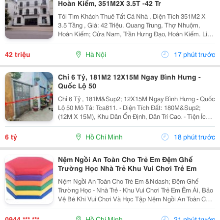
Hoàn Kiếm, 351M2X 3.5T -42 Tr
Tôi Tìm Khách Thuê Tất Cả Nhà , Diện Tích 351M2 X
3.5 Tầng , Giá: 42 Triệu. Quang Trung, Thợ Nhuộm,
Hoàn Kiếm; Cửa Nam, Trần Hưng Đạo, Hoàn Kiếm. Liên
Hệ Chủ Nhà: 0947910983 . Vị Trí Gần Ngã Ba, Khu Đông
Dân Cư, Kinh Doanh Sầm Uất, Nhiều Trụ Sở Văn...
42 triệu
Hà Nội
17 phút trước
Chỉ 6 Tỷ, 181M2 12X15M Ngay Bình Hưng -
Quốc Lộ 50
Chỉ 6 Tỷ , 181M&Sup2; 12X15M Ngay Bình Hưng - Quốc
Lộ 50 Mô Tả: Tca811. - Diện Tích Đất: 180M&Sup2;
(12M X 15M), Khu Dân Ổn Định, Dân Trí Cao. - Tiện Ích:
Nhà Sát Kdc Đồng Bộ, Cạnh Hxh Văn Tiến Dũng, Kdc
Gia Hoà, Gần Công Viên, Trường Mầm...
6 tỷ
Hồ Chí Minh
18 phút trước
Nệm Ngồi An Toàn Cho Trẻ Em Đệm Ghế
Trường Học Nhà Trẻ Khu Vui Chơi Trẻ Em
Nệm Ngồi An Toàn Cho Trẻ Em &Ndash; Đệm Ghế
Trường Học - Nhà Trẻ - Khu Vui Chơi Trẻ Em Êm Ái, Bảo
Vệ Bé Khi Vui Chơi Và Học Tập Nệm Ngồi An Toàn Cho
Trẻ Em Có Lớp Đệm Đàn Hồi, Bề Mặt Mềm, Nhiều Chất
Liệu, Độ Dày Và Kích Thước Để Khách Hàng Dễ Chọn...
0944 *** ***
Hồ Chí Minh
21 phút trước