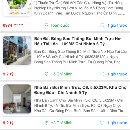
"( Thuốc Trừ Ốc ) Đối Với Các Cửa Hàng Vật Tư Nông
Nghiệp Hay Những Đơn Vị Muốn Mở Rộng Hoạt Động
Kinh Doanh, Việc Tìm Được Nguồn Hàng Ổn Định Luôn
Là Yếu Tố Quan Trọng Hàng Đầu. Không Chỉ Ảnh Hưởng
Đến Giá Nhập, Nguồn Cung Mà Còn Quyết Định Khả
0974 *** ***
Toàn quốc
1 giờ trước
Năng...
Bán Đất Bông Sao Thông Bùi Minh Trực Nở
Hậu Tài Lộc - 109M2 Chỉ Nhỉnh 6 Tỷ
Bán Đất Bông Sao Thông Bùi Minh Trực Nở Hậu Tài Lộc
- 109M&Sup2; Chỉ Nhỉnh 6 Tỷ .0939345129 + Ngay
Bông Sao Thông Bùi Minh Trực, Tạ Quang Bửu, Phạm
Thế Hiển, Liên Tỉnh 5... + Tiện Ích: Gần Chợ Nhị Thiên
Đường, Trường Học Các Cấp, Bến Xe Q8......
9,2 tỷ
Hồ Chí Minh
1 giờ trước
Nhà Bán Bùi Minh Trực, Q8, 5.5X23M, Khu Chợ
Đông Đúc - Chỉ Nhỉnh 9 Tỷ
Nhà Bán Cạnh Chợ Bùi Minh Trực, Q8, 5.5X23M - Chỉ
Nhỉnh 9 Tỷ. - Vị Trí: Bùi Minh Trực, P5, Q8 Ngay Chợ,
Khu Dân Cư Đông Đúc, Buôn Bán Sầm Uất. - Diện Tích:
5.5 X 23M Siêu Rộng, Thoáng Mát. Kết Cấu: 1 Trệt 1
Lầu, 5 Phòng Ngủ, Sân Siêu Rộng,...
9,2 tỷ
Hồ Chí Minh
1 giờ trước