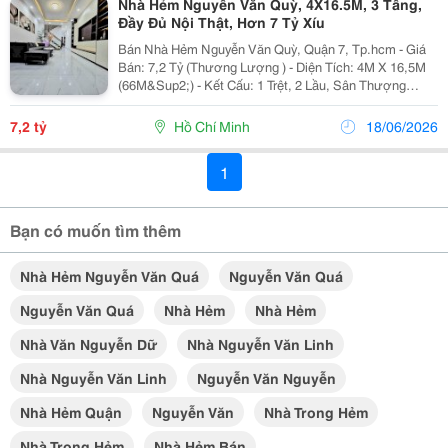
Nhà Hẻm Nguyễn Văn Quỳ, 4X16.5M, 3 Tầng,
Đầy Đủ Nội Thật, Hơn 7 Tỷ Xíu
Bán Nhà Hẻm Nguyễn Văn Quỳ, Quận 7, Tp.hcm - Giá
Bán: 7,2 Tỷ (Thương Lượng ) - Diện Tích: 4M X 16,5M
(66M&Sup2;) - Kết Cấu: 1 Trệt, 2 Lầu, Sân Thượng
Trước Sau, Bố Trí Hợp Lý Gồm: 4 Phòng Ngủ Rộng Rãi,
5 Nhà Vệ Sinh - Nội Thất Đầy Đủ, Dọn Vào Ở...
7,2 tỷ
Hồ Chí Minh
18/06/2026
1
Bạn có muốn tìm thêm
Nhà Hẻm Nguyễn Văn Quá
Nguyễn Văn Quá
Nguyễn Văn Quá
Nhà Hẻm
Nhà Hẻm
Nhà Văn Nguyễn Dữ
Nhà Nguyễn Văn Linh
Nhà Nguyễn Văn Linh
Nguyễn Văn Nguyễn
Nhà Hẻm Quận
Nguyễn Văn
Nhà Trong Hẻm
Nhà Trong Hẻm
Nhà Hẻm Bán