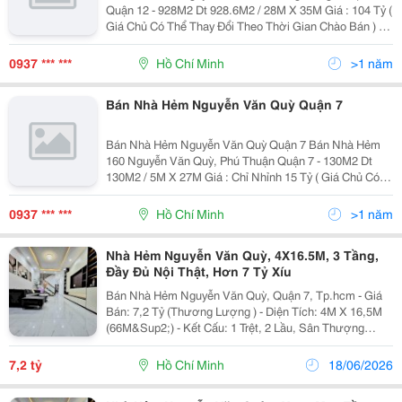
Quận 12 - 928M2 Dt 928.6M2 / 28M X 35M Giá : 104 Tỷ (
Giá Chủ Có Thể Thay Đổi Theo Thời Gian Chào Bán ) -
Diện Tích: 937M2 (28*35) Diện Tích Công Nhận 937M2.
- Kết Cấu 1 Trệt, 9 Lầu, Sân...
0937 *** ***
Hồ Chí Minh
>1 năm
Bán Nhà Hẻm Nguyễn Văn Quỳ Quận 7
Bán Nhà Hẻm Nguyễn Văn Quỳ Quận 7 Bán Nhà Hẻm
160 Nguyễn Văn Quỳ, Phú Thuận Quận 7 - 130M2 Dt
130M2 / 5M X 27M Giá : Chỉ Nhỉnh 15 Tỷ ( Giá Chủ Có
Thể Thay Đổi Theo Thời Gian Chào Bán ) - Diện Tích :
Ngang 5M Dài 27M, Cn 130M2 - Hiện...
0937 *** ***
Hồ Chí Minh
>1 năm
Nhà Hẻm Nguyễn Văn Quỳ, 4X16.5M, 3 Tầng,
Đầy Đủ Nội Thật, Hơn 7 Tỷ Xíu
Bán Nhà Hẻm Nguyễn Văn Quỳ, Quận 7, Tp.hcm - Giá
Bán: 7,2 Tỷ (Thương Lượng ) - Diện Tích: 4M X 16,5M
(66M&Sup2;) - Kết Cấu: 1 Trệt, 2 Lầu, Sân Thượng
Trước Sau, Bố Trí Hợp Lý Gồm: 4 Phòng Ngủ Rộng Rãi,
5 Nhà Vệ Sinh - Nội Thất Đầy Đủ, Dọn Vào Ở...
7,2 tỷ
Hồ Chí Minh
18/06/2026