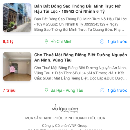
Bán Đất Bông Sao Thông Bùi Minh Trực Nở
Hậu Tài Lộc - 109M2 Chỉ Nhỉnh 6 Tỷ
Bán Đất Bông Sao Thông Bùi Minh Trực Nở Hậu Tài Lộc
- 109M&Sup2; Chỉ Nhỉnh 6 Tỷ .0939345129 + Ngay
Bông Sao Thông Bùi Minh Trực, Tạ Quang Bửu, Phạm
Thế Hiển, Liên Tỉnh 5... + Tiện Ích: Gần Chợ Nhị Thiên
Đường, Trường Học Các Cấp, Bến Xe Q8......
9,2 tỷ
Hồ Chí Minh
1 giờ trước
Cho Thuê Mặt Bằng Riêng Biệt Đường Nguyễn
An Ninh, Vũng Tàu
Cho Thuê Mặt Bằng Riêng Biệt Đường Nguyễn An Ninh,
Vũng Tàu ✦ Diện Tích: &Bull; 4.5M &Times; 7M ✦ Kết
Cấu: &Bull; Mặt Bằng Riêng Biệt, Độc Lập &Bull; Được
Phép Ở Lại Qua Đêm ✦ Nội Thất: &Bull; Bàn Giao Mặt
Bằng Trống, Sạch Sẽ. ✦ Vị...
7 triệu
Bà Rịa - Vũng Tàu
1 giờ trước
MUA SẮM HẠNH PHÚC, KINH DOANH HIỆU QUẢ
Công ty Cổ phần VNP Group.