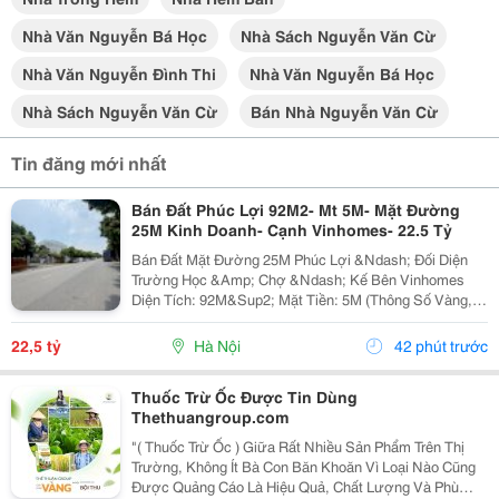
Nhà Văn Nguyễn Bá Học
Nhà Sách Nguyễn Văn Cừ
Nhà Văn Nguyễn Đình Thi
Nhà Văn Nguyễn Bá Học
Nhà Sách Nguyễn Văn Cừ
Bán Nhà Nguyễn Văn Cừ
Tin đăng mới nhất
Bán Đất Phúc Lợi 92M2- Mt 5M- Mặt Đường
25M Kinh Doanh- Cạnh Vinhomes- 22.5 Tỷ
Bán Đất Mặt Đường 25M Phúc Lợi &Ndash; Đối Diện
Trường Học &Amp; Chợ &Ndash; Kế Bên Vinhomes
Diện Tích: 92M&Sup2; Mặt Tiền: 5M (Thông Số Vàng,
Vuông Vắn). Vị Trí: Mặt Đường 25M, Vỉa Hè Rộng. Tọa
Lạc Tại Trung Tâm Phúc Lợi, Ngay Sát Khu Đô Thị...
22,5 tỷ
Hà Nội
42 phút trước
Thuốc Trừ Ốc Được Tin Dùng
Thethuangroup.com
"( Thuốc Trừ Ốc ) Giữa Rất Nhiều Sản Phẩm Trên Thị
Trường, Không Ít Bà Con Băn Khoăn Vì Loại Nào Cũng
Được Quảng Cáo Là Hiệu Quả, Chất Lượng Và Phù