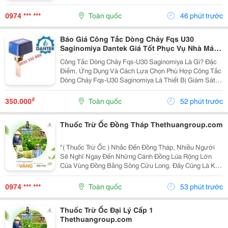
Hợp Cho Cây Trồng. Tuy Nhiên, Một Sản Phẩm Chỉ Thực
Sự Khẳng Định Được Giá Trị Khi Được Nhiều Người...
0974 *** ***
Toàn quốc
46 phút trước
Báo Giá Công Tắc Dòng Chảy Fqs U30
Saginomiya Dantek Giá Tốt Phục Vụ Nhà Máy
Tại Bến Tre
Công Tắc Dòng Chảy Fqs-U30 Saginomiya Là Gì? Đặc
Điểm, Ứng Dụng Và Cách Lựa Chọn Phù Hợp Công Tắc
Dòng Chảy Fqs-U30 Saginomiya Là Thiết Bị Giám Sát
Lưu Lượng Được Sử Dụng Phổ Biến Trong Các Hệ
Thống Nước Lạnh, Hvac, Chiller, Hệ Thống Bơm,
₫
350.000
Toàn quốc
52 phút trước
Đường Ống...
Thuốc Trừ Ốc Đồng Tháp Thethuangroup.com
"( Thuốc Trừ Ốc ) Nhắc Đến Đồng Tháp, Nhiều Người
Sẽ Nghĩ Ngay Đến Những Cánh Đồng Lúa Rộng Lớn
Của Vùng Đồng Bằng Sông Cửu Long. Đây Cũng Là Khu
Vực Có Điều Kiện Thuận Lợi Để Cây Lúa Phát Triển,
Nhưng Đồng Thời Ốc Bươu Vàng Cũng Dễ Sinh Sôi,
0974 *** ***
Toàn quốc
53 phút trước
Đặc...
Thuốc Trừ Ốc Đại Lý Cấp 1
Thethuangroup.com