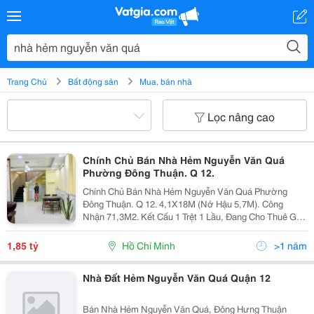
Trang Chủ
Bất động sản
Mua, bán nhà
Lọc nâng cao
Chính Chủ Bán Nhà Hẻm Nguyễn Văn Quá
Phường Đông Thuận. Q 12.
Chính Chủ Bán Nhà Hẻm Nguyễn Văn Quá Phường
Đông Thuận. Q 12. 4,1X18M (Nở Hậu 5,7M). Công
Nhận 71,3M2. Kết Cấu 1 Trệt 1 Lầu, Đang Cho Thuê Giá
7,5Tr. Hẻm Thẳng Vào Nhà Xe Tải Lớn, Quẹo Vào Trước
Nhà Xe Tải Nhỏ 1 Tấn Hoặc Kia Nhỏ Mới Vào Được...
1,85 tỷ
Hồ Chí Minh
>1 năm
Nhà Đất Hẻm Nguyễn Văn Quá Quận 12
Bán Nhà Hẻm Nguyễn Văn Quá, Đông Hưng Thuận