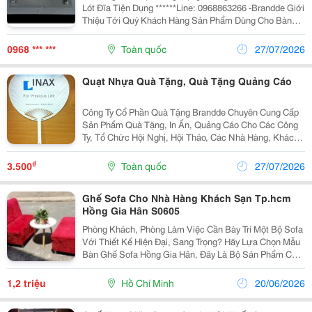
Lót Đĩa Tiện Dụng ******Line: 0968863266 -Brandde Giới
Thiệu Tới Quý Khách Hàng Sản Phẩm Dùng Cho Bàn
Tiệc Sang Trọng Không Thể Thiếu Đó Là Tấm Plate Mat
Hay Còn Gọi Là Tấm Lót Bàn Ăn, Tấm Lót Đ
0968 *** ***
Toàn quốc
27/07/2026
Quạt Nhựa Quà Tặng, Quà Tặng Quảng Cáo
Công Ty Cổ Phần Quà Tặng Brandde Chuyên Cung Cấp
Sản Phẩm Quà Tặng, In Ấn, Quảng Cáo Cho Các Công
Ty, Tổ Chức Hội Nghị, Hội Thảo, Các Nhà Hàng, Khách
Sạn, Trường Học....những Sản Phẩm Như Áo, Mũ, Ba
Lô, Sổ Sách, Bút, Biểu Trưng, Cúp...với Chất Lượng
₫
3.500
Toàn quốc
27/07/2026
Ghế Sofa Cho Nhà Hàng Khách Sạn Tp.hcm
Hồng Gia Hân S0605
Phòng Khách, Phòng Làm Việc Cần Bày Trí Một Bộ Sofa
Với Thiết Kế Hiện Đại, Sang Trọng? Hãy Lựa Chọn Mẫu
Bàn Ghế Sofa Hồng Gia Hân, Đây Là Bộ Sản Phẩm Có
Vẻ Ngoài Vô Cùng Bắt Mắt Giúp Không Gian Của Bạn
Nổi Bật Hơn Hẳn. Ghế Sofa Hồng Gia Hân Có Gì N
1,2 triệu
Hồ Chí Minh
20/06/2026