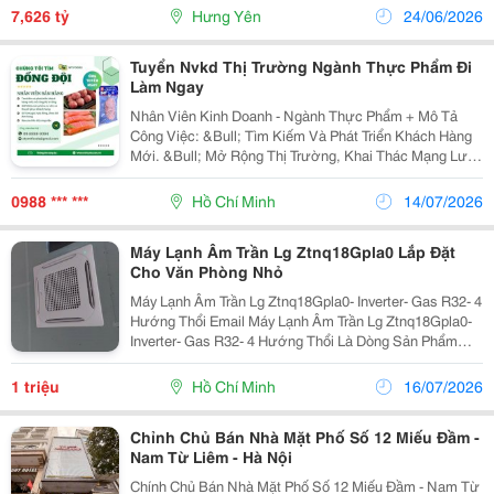
Sạn Trường Học, Khu Vui Chơi........ Để Ở...
7,626 tỷ
Hưng Yên
24/06/2026
Tuyển Nvkd Thị Trường Ngành Thực Phẩm Đi
Làm Ngay
Nhân Viên Kinh Doanh - Ngành Thực Phẩm + Mô Tả
Công Việc: &Bull; Tìm Kiếm Và Phát Triển Khách Hàng
Mới. &Bull; Mở Rộng Thị Trường, Khai Thác Mạng Lưới
Kênh Phân Phối, Đại Lí Và Chuỗi Nhà Hàng, Khách Sạn.
&Bull; Giới Thiệu Sản Phẩm, Tư Vấn...
0988 *** ***
Hồ Chí Minh
14/07/2026
Máy Lạnh Âm Trần Lg Ztnq18Gpla0 Lắp Đặt
Cho Văn Phòng Nhỏ
Máy Lạnh Âm Trần Lg Ztnq18Gpla0- Inverter- Gas R32- 4
Hướng Thổi Email Máy Lạnh Âm Trần Lg Ztnq18Gpla0-
Inverter- Gas R32- 4 Hướng Thổi Là Dòng Sản Phẩm
Cao Cấp Được Ưa Chuộng Trong Các Công Trình Văn
Phòng, Nhà Hàng, Khách Sạn Mã Sản...
1 triệu
Hồ Chí Minh
16/07/2026
Chỉnh Chủ Bán Nhà Mặt Phố Số 12 Miếu Đầm -
Nam Từ Liêm - Hà Nội
Chính Chủ Bán Nhà Mặt Phố Số 12 Miếu Đầm - Nam Từ