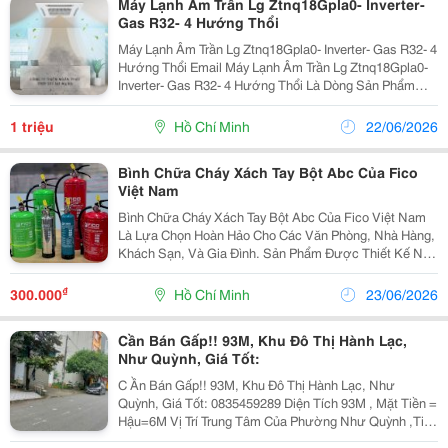
Máy Lạnh Âm Trần Lg Ztnq18Gpla0- Inverter-
Gas R32- 4 Hướng Thổi
Máy Lạnh Âm Trần Lg Ztnq18Gpla0- Inverter- Gas R32- 4
Hướng Thổi Email Máy Lạnh Âm Trần Lg Ztnq18Gpla0-
Inverter- Gas R32- 4 Hướng Thổi Là Dòng Sản Phẩm
Cao Cấp Được Ưa Chuộng Trong Các Công Trình Văn
Phòng, Nhà Hàng, Khách Sạn Mã Sản...
1 triệu
Hồ Chí Minh
22/06/2026
Bình Chữa Cháy Xách Tay Bột Abc Của Fico
Việt Nam
Bình Chữa Cháy Xách Tay Bột Abc Của Fico Việt Nam
Là Lựa Chọn Hoàn Hảo Cho Các Văn Phòng, Nhà Hàng,
Khách Sạn, Và Gia Đình. Sản Phẩm Được Thiết Kế Nhỏ
Gọn, Dễ Sử Dụng Và Hiệu Quả Cao Trong Việc Dập Tắt
Các Đám Cháy. Tính Năng Nổi Bật - Dễ Sử...
₫
300.000
Hồ Chí Minh
23/06/2026
Cần Bán Gấp!! 93M, Khu Đô Thị Hành Lạc,
Như Quỳnh, Giá Tốt:
C Ần Bán Gấp!! 93M, Khu Đô Thị Hành Lạc, Như
Quỳnh, Giá Tốt: 0835459289 Diện Tích 93M , Mặt Tiền =
Hậu=6M Vị Trí Trung Tâm Của Phường Như Quỳnh ,Tiện
Ích Xung Quanh Khỏi Phải Bàn Đến, Nhà Hàng, Khách