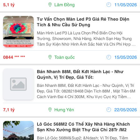
Kinh Doanh Nhà Hàng, Khách Sạn... Pháp Lý Đầy...
5,1 tỷ
Lâm Đồng
11/05/2026
Tư Vấn Chọn Màn Led P3 Giá Rẻ Theo Diện
Tích & Nhu Cầu Sử Dụng
Màn Hình Led P3 Là Lựa Chọn Phổ Biến Cho Hội
Trường, Showroom, Nhà Hàng, Khách Sạn Hay Trung
Tâm Sự Kiện Nhờ Hình Ảnh Sắc Nét Và Chi Phí Hợp Lý.
Với Khoảng Cách Điểm Ảnh 3Mm, Dòng Led Này Cho
Chất Lượng Hiển Thị Mượt, Rõ Ở Tầm Nhìn Gần, Phù
0844 *** ***
Toàn quốc
15/05/2026
Hợp Cả...
Bán Nhanh 88M, Đất Kđt Hành Lạc - Như
Quỳnh, Vị Trí Đẹp, Giá Tốt:
Bán Nhanh 88M, Đất Kđt Hành Lạc - Như Quỳnh, Vị Trí
Đẹp, Giá Tốt: 0828218468 Diện Tích 88M , Mặt Tiền 6M
Cách Vành Đai 4 Chỉ 300M, Khu Vực Cực Kỳ Tiềm
Năng Vị Trí Trung Tâm Của Huyện Ủy,Tiện Ích Sung
Quanh Khỏi Phải Bàn Đến,Nhà Hàng,Khách Sạn...
7,1 tỷ
Hưng Yên
22/05/2026
Lô Góc 568M2 Có Thể Xây Nhà Hàng Khách
Sạn Kho Xưởng Biệt Thự Giá Chỉ 28Tr /M2
Bán Lô Góc 568M&Sup2; &Ndash; Vị Trí Đẹp, Tiềm