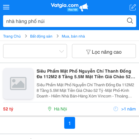
Trang Chủ
Bất động sản
Mua, bán nhà
Lọc nâng cao
Siêu Phẩm Mặt Phố Nguyễn Chí Thanh Đống
Đa 112M2 8 Tầng 5.5M Mặt Tiền Giá Chào 52
Tỷ
Siêu Phẩm Mặt Phố Nguyễn Chí Thanh Đống Đa 112M2
8 Tầng 5.5M Mặt Tiền Giá Chào 52 Tỷ -Mặt Phố-Kinh
Doanh - Hiếm Nhà Bán-Hàng Xóm Vincom - Thoáng
Trước Sau. - Ngôi Nhà Thiết Kế 8 Tầng Cầu Thang Giữa
. Thang Máy Hiện Tại Đang Cho Nhà Hàng Phố Núi...
52 tỷ
Hà Nội
>1 năm
1