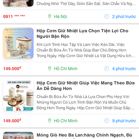
Chuộng Nhờ Thịt Dày, Giòn Sần Sật, Săn Chắc Và Ngọt
Tự Nhiên . Sau Chế Biến, Lưỡi Vẫn Giữ Được Độ Giòn
Dai Đặc Trưng, Tạo Cảm Giác Hấp Dẫn Ngay Từ
0911 *** ***
Hà Nội
2 phút trước
Miếng...
Hộp Cơm Giữ Nhiệt Lựa Chọn Tiện Lợi Cho
Người Bận Rộn
Khi Lịch Trình Học Tập Và Làm Việc Kéo Dài, Việc
Chuẩn Bị Bữa Ăn Từ Nhà Giúp Bạn Chủ Động Hơn
Trong Ngày. Hộp Cơm Giữ Nhiệt Là Vật Dụng Hữu Ích,
Hỗ Trợ Mang Theo Cơm Và Các Món Ăn Một Cách Gọn
Gàng, Phù Hợp Với Nhiều Nhu Cầu Sử Dụng. Chọn Hộp
₫
149.000
Hồ Chí Minh
4 phút trước
Theo...
Hộp Cơm Giữ Nhiệt Giúp Việc Mang Theo Bữa
Ăn Dễ Dàng Hơn
Chuẩn Bị Bữa Ăn Từ Nhà Là Lựa Chọn Phù Hợp Với
Những Người Có Lịch Trình Bận Rộn Và Muốn Chủ
Động Hơn Trong Ngày. Hộp Cơm Giữ Nhiệt Giúp Sắp
Xếp Các Món Ăn Gọn Gàng, Thuận Tiện Mang Theo Khi
Đi Học, Đi Làm Hoặc Tham Gia Các Hoạt Động Bên
₫
149.000
Hồ Chí Minh
9 phút trước
Ngoài. Lựa...
Móng Giò Heo Ba Lan:hàng Chính Ngạch, Đủ