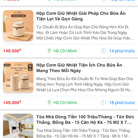
Số...
Hộp Cơm Giữ Nhiệt Giải Pháp Cho Bữa Ăn
Tiện Lợi Và Gọn Gàng
Tự Chuẩn Bị Bữa Ăn Giúp Bạn Chủ Động Hơn Khi Đi
Học, Đi Làm Hoặc Có Lịch Trình Kéo Dài Trong Ngày.
Một Chiếc Hộp Cơm Giữ Nhiệt Phù Hợp Sẽ Giúp Việc
Sắp Xếp Và Mang Theo Các Món Ăn Trở Nên Thuận
Tiện, Đồng Thời Phù Hợp Với Nhiều Thói Quen Sinh
₫
149.000
Hồ Chí Minh
14 phút trước
Hoạt...
Hộp Cơm Giữ Nhiệt Tiện Ích Cho Bữa Ăn
Mang Theo Mỗi Ngày
Mang Theo Bữa Ăn Đã Chuẩn Bị Từ Nhà Giúp Bạn Chủ
Động Hơn Trong Lịch Trình Hằng Ngày. Hộp Cơm Giữ
Nhiệt Là Lựa Chọn Phù Hợp Cho Những Người Đi Học,
Đi Làm Hoặc Thường Xuyên Di Chuyển, Giúp Việc Sắp
Xếp Và Mang Theo Thức Ăn Trở Nên Gọn Gàng Hơn.
₫
149.000
Hồ Chí Minh
18 phút trước
Lựa...
Tòa Nhà Dòng Tiền 100 Triệu/Tháng - Tôn Đức
Thắng, Đống Đa - 15 Căn Hộ Kk - 75 M2 X 7
Tầng - Mt 6,1 M - 20,8 Tỷ
Tòa Nhà Dòng Tiền 100 Triệu/Tháng - Tôn Đức Thắng,
Đống Đa - 15 Căn Hộ Kk - 75 M2 X 7 Tầng - Mt 6,1 M -