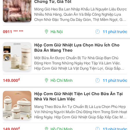
Chứng Từ, Giá Tốt
Móng Giò Heo Ba Lan Nhập Khẩu Là Nguyên Liệu Được
Nhiều Nhà Hàng, Quán Ăn Và Bếp Công Nghiệp Lựa
Chọn Nhờ Đặc Trưng Da Dày Giòn, Thịt Mềm Ngọt, Gân
Dai Sần Sật Và Phần Nước Dùng Có Vị Ngọt Tự Nhiên
Khi Hầm. Sản Phẩm Được Thực Phẩm Sạch Việt
0911 *** ***
Hà Nội
11 phút trước
Nam...
Hộp Cơm Giữ Nhiệt Lựa Chọn Hữu Ích Cho
Bữa Ăn Mang Theo
Một Bữa Ăn Được Chuẩn Bị Từ Nhà Giúp Bạn Chủ
Động Hơn Trong Những Ngày Học Tập Và Làm Việc.
Hộp Cơm Giữ Nhiệt Là Vật Dụng Tiện Lợi, Giúp Sắp
Xếp Các Món Ăn Ngăn Nắp Và Dễ Dàng Mang Theo
Trong Nhiều Hoàn Cảnh Khác Nhau. Chọn Hộp Phù Hợp
₫
149.000
Hồ Chí Minh
11 phút trước
Với Khẩu...
Hộp Cơm Giữ Nhiệt Tiện Lợi Cho Bữa Ăn Tại
Nhà Và Nơi Làm Việc
Mang Theo Bữa Ăn Tự Chuẩn Bị Là Lựa Chọn Phù Hợp
Với Những Người Muốn Chủ Động Hơn Trong Sinh Hoạt
Hằng Ngày. Hộp Cơm Giữ Nhiệt Giúp Sắp Xếp Các Món
Ăn Gọn Gàng, Thuận Tiện Mang Đến Trường, Văn
Phòng Hoặc Sử Dụng Khi Đi Xa. Lựa Chọn Hộp Theo
₫
149.000
Hồ Chí Minh
13 phút trước