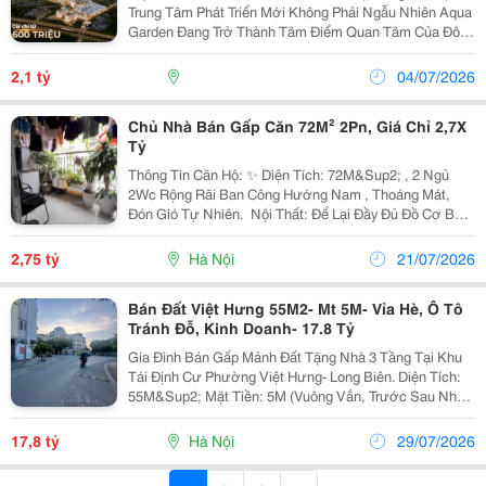
Trung Tâm Phát Triển Mới Không Phải Ngẫu Nhiên Aqua
Garden Đang Trở Thành Tâm Điểm Quan Tâm Của Đông
Đảo Khách Hàng Và Nhà Đầu Tư Tại Hòa Bình. ✅ Vị Trí
Chiến Lược Trên Trục Quốc Lộ 6, Cửa Ngõ...
2,1 tỷ
04/07/2026
Chủ Nhà Bán Gấp Căn 72M² 2Pn, Giá Chỉ 2,7X
Tỷ
Thông Tin Căn Hộ: ✨ Diện Tích: 72M&Sup2; , 2 Ngủ
2Wc Rộng Rãi Ban Công Hướng Nam , Thoáng Mát,
Đón Gió Tự Nhiên. ️ Nội Thất: Để Lại Đầy Đủ Đồ Cơ Bản
, Chỉ Việc Dọn Vào Ở. ✔️ Phí Dịch Vụ: 200.000Đ/Tháng
✔️ Gửi Xe Máy Hầm: 50.000Đ/Tháng Hỗ Trợ Vay...
2,75 tỷ
Hà Nội
21/07/2026
Bán Đất Việt Hưng 55M2- Mt 5M- Vỉa Hè, Ô Tô
Tránh Đỗ, Kinh Doanh- 17.8 Tỷ
Gia Đình Bán Gấp Mảnh Đất Tặng Nhà 3 Tầng Tại Khu
Tái Định Cư Phường Việt Hưng- Long Biên. Diện Tích:
55M&Sup2; Mặt Tiền: 5M (Vuông Vắn, Trước Sau Như
Một). Vị Trí &Amp; Tiện Ích: Phân Lô, Vỉa Hè Rộng, Ô Tô
Tránh Thông Bàn Cờ, Sát Ngã Tư, Vài...
17,8 tỷ
Hà Nội
29/07/2026