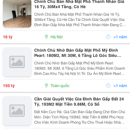
Chính Chủ Bán Nhà Mặt Phố Thanh Nhàn Giá
16 Tỷ, 30Mx4 Tầng, Có Hè
Chính Chủ Bán Nhà Mặt Phố Thanh Nhàn Giá 16 Tỷ,
30Mx4 Tầng, Có Hè Cần Tài Chính Giải Quyết Việc Gia
Đình Bán Gấp Nhà Mặt Phố Thanh Nhàn Hiện Đang Cho
Thuê Mặt Bằng Gần 30Tr/Tháng. Buôn Bán Rất Có Lộc,
Đông Khách. Nguồn Thu Lớn. Diện Tích Xây Dựng...
16 tỷ
Hà Nội
>1 năm
Chính Chủ Nhờ Bán Gấp Mặt Phố Mỹ Đình
Pearl: 180M2, Mt 30M, 6 Tầng Lô Góc Siêu
Phẩm Kinh Doanh Đỉnh Cao Khu Tây Hà Nội
Chính Chủ Nhờ Bán Gấp Mặt Phố Mỹ Đình Pearl:
180M2, Mt 30M, 6 Tầng Lô Góc Siêu Phẩm Kinh Doanh
Đỉnh Cao Khu Tây Hà Nội Vị Trí: Dự Án Mỹ Đình Pearl
Mặt Đường Phạm Hùng, Đối Diện Keangnam, Cạnh Bộ
Ngoại Giao, Cách Bến Xe Mỹ Đình 3 Phút. Phù Hợp:...
150 tỷ
Toàn quốc
>1 năm
Cần Giải Quyết Việc Gia Đình Bán Gấp Đất 24
Tỷ, 193M2 Mặt Tiền 9.88M, Có Sổ
Đất Nền Cực Rẻ, Giá Cần Bán Gấp Đang Chờ Đón Chủ
Mới. Diện Tích Rộng 193M2, Mặt Tiền 9.88M Phù Hợp
Cho Việc Kinh Doanh Phòng Trọ Cho Thuê Hoặc Nhà
Nghỉ. Ngõ Vào 3M Thoải Mái Cho Xe Cộ Qua Lại. Pháp