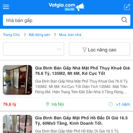
Trang Chủ
Bất động sản
Mua, bán nhà
Lọc nâng cao
Gia Đình Bán Gấp Nhà Mặt Phố Thụy Khuê Giá
76.6 Tỷ, 135M2, Mt 6M, Kd Cực Tốt
Gia Đình Bán Gấp Nhà Mặt Phố Thụy Khuê Giá 76.6 Tỷ,
135M2, Mt 6M, Kd Cực Tốt Diện Tích 135M2. Mặt Tiền
Rộng 6M. Hiện Trạng Trên Đất Sẵn Nhà 3 Tầng Rộng
Rãi. Thích Hợp Xây Dựng Tòa Nhà Căn Hộ Cho Người
Nước Ngoài Thuê, Khách Sạn, Trụ Sở Công Ty. -...
76,6 tỷ
Hà Nội
>1 năm
Gia Đình Bán Gấp Mặt Phố Hồ Đắc Di Giá 16.5
Tỷ, 60Mx5 Tầng, Kinh Doanh Tốt.
Gia Đình Bán Gấp Mặt Phố Hồ Đắc Di Giá 16.5 Tỷ,