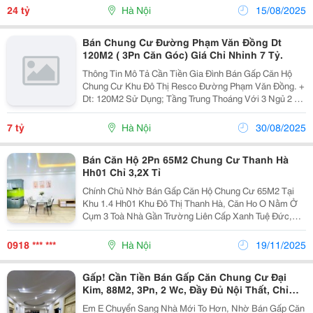
Lý Đầy Đủ, Sổ Đỏ Sẵn Sàng. Giá Chỉ 24 Tỷ Vnd, Cực
24 tỷ
Hà Nội
15/08/2025
Kỳ...
Bán Chung Cư Đường Phạm Văn Đồng Dt
120M2 ( 3Pn Căn Góc) Giá Chỉ Nhỉnh 7 Tỷ.
Thông Tin Mô Tả Cần Tiền Gia Đình Bán Gấp Căn Hộ
Chung Cư Khu Đô Thị Resco Đường Phạm Văn Đồng. +
Dt: 120M2 Sử Dụng; Tầng Trung Thoáng Với 3 Ngủ 2 Vệ
Sinh Rộng, 2 Ban Công. + Nhà Đã Có Sổ Hồng Lâu Dài
Và Sẵn Sàng Giao Dịch. + Full Nội Thất. + Giá...
7 tỷ
Hà Nội
30/08/2025
Bán Căn Hộ 2Pn 65M2 Chung Cư Thanh Hà
Hh01 Chỉ 3,2X Tỉ
Chính Chủ Nhờ Bán Gấp Căn Hộ Chung Cư 65M2 Tại
Khu 1.4 Hh01 Khu Đô Thị Thanh Hà, Căn Ho O Nằm Ở
Cụm 3 Toà Nhà Gần Trường Liên Cấp Xanh Tuệ Đức,
Gần Công Viên Hồ Điều Hoà, Không Khí Trong Lành,
Giao Thông Thuận Tiện Và Căn Hộ Đang Được Bán Với
0918 *** ***
Hà Nội
19/11/2025
Giá Chỉ...
Gấp! Cần Tiền Bán Gấp Căn Chung Cư Đại
Kim, 88M2, 3Pn, 2 Wc, Đầy Đủ Nội Thất, Chỉ
Hơn 6 Tỷ
Em E Chuyển Sang Nhà Mới To Hơn, Nhờ Bán Gấp Căn