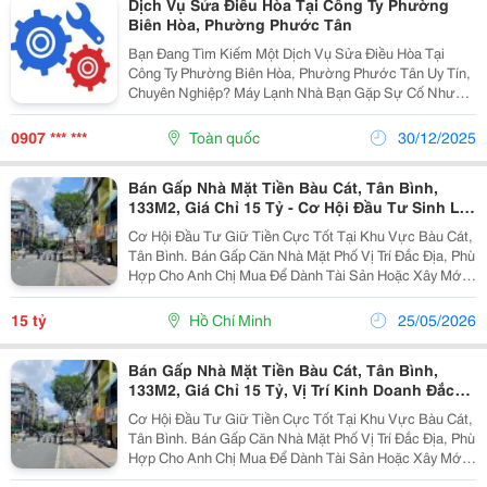
Dịch Vụ Sửa Điều Hòa Tại Công Ty Phường
Biên Hòa, Phường Phước Tân
Bạn Đang Tìm Kiếm Một Dịch Vụ Sửa Điều Hòa Tại
Công Ty Phường Biên Hòa, Phường Phước Tân Uy Tín,
Chuyên Nghiệp? Máy Lạnh Nhà Bạn Gặp Sự Cố Như
Không Lạnh, Chảy Nước, Hay Hoàn Toàn Không Hoạt
Động? Đừng Lo Lắng! Sửa Điện Máy Biên Hòa Tự Hào
0907 *** ***
Toàn quốc
30/12/2025
Là Đơn Vị...
Bán Gấp Nhà Mặt Tiền Bàu Cát, Tân Bình,
133M2, Giá Chỉ 15 Tỷ - Cơ Hội Đầu Tư Sinh Lời
Ngay! Liên Hệ:
Cơ Hội Đầu Tư Giữ Tiền Cực Tốt Tại Khu Vực Bàu Cát,
Tân Bình. Bán Gấp Căn Nhà Mặt Phố Vị Trí Đắc Địa, Phù
Hợp Cho Anh Chị Mua Để Dành Tài Sản Hoặc Xây Mới
Kinh Doanh. Thông Số Chi Tiết: Diện Tích Đất: 133M2
(Ngang 4.1M Dài 33M). Kết Cấu Hiện...
15 tỷ
Hồ Chí Minh
25/05/2026
Bán Gấp Nhà Mặt Tiền Bàu Cát, Tân Bình,
133M2, Giá Chỉ 15 Tỷ, Vị Trí Kinh Doanh Đắc
Địa, Sở Hữu Ngay! Lh:
Cơ Hội Đầu Tư Giữ Tiền Cực Tốt Tại Khu Vực Bàu Cát,
Tân Bình. Bán Gấp Căn Nhà Mặt Phố Vị Trí Đắc Địa, Phù
Hợp Cho Anh Chị Mua Để Dành Tài Sản Hoặc Xây Mới
Kinh Doanh. Thông Số Chi Tiết: Diện Tích Đất: 133M2