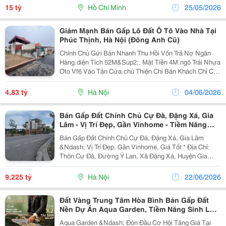
(Ngang 4.1M Dài 33M). Kết Cấu Hiện...
15 tỷ
Hồ Chí Minh
25/05/2026
Giảm Mạnh Bán Gấp Lô Đất Ô Tô Vào Nhà Tại
Phúc Thịnh, Hà Nội (Đông Anh Cũ)
Chính Chủ Gửi Bán Nhanh Thu Hồi Vốn Trả Nợ Ngân
Hàng.diện Tích 52M&Sup2;, Mặt Tiền 4M.ngõ Trải Nhựa
Oto Vf6 Vào Tận Cửa.chủ Thiện Chí Bán Khách Chỉ Cần
Quan Tâm Là Vào Việc Nhanh Chóng.giá 4,83 Tỷ Còn
Thoả Thuận.lh 0974 340 703
4,83 tỷ
Hà Nội
04/06/2026
Bán Gấp Đất Chính Chủ Cự Đà, Đặng Xá, Gia
Lâm - Vị Trí Đẹp, Gần Vinhome - Tiềm Năng
Tăng Giá
Bán Gấp Đất Chính Chủ Cự Đà, Đặng Xá, Gia Lâm
&Ndash; Vị Trí Đẹp, Gần Vinhome, Giá Tốt * Địa Chỉ:
Thôn Cự Đà, Đường Ỷ Lan, Xã Đặng Xá, Huyện Gia
Lâm, Hà Nội (Địa Chỉ Mới: Thôn Cự Đà, Xã Thuận An,
Tp. Hà Nội) * Do Cần Tiền Nên Gia Đình Bán Gấp Lô...
9,225 tỷ
Hà Nội
22/06/2026
Đất Vàng Trung Tâm Hòa Bình Bán Gấp Đất
Nền Dự Án Aqua Garden, Tiềm Năng Sinh Lời
25%/Năm.
Aqua Garden &Ndash; Đón Đầu Cơ Hội Tăng Giá Tại