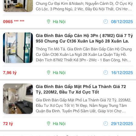
Chung Cư Đại Kim &Ndash; Nguyễn Cảnh Dị, Ở Cực Kỳ
Có Lộc, 3 Phòng Ngủ, 2 Wc, Đầy Đủ Nội Thất, Chỉ Hơn 6
Tỷ + Vị Trí Đẹp Trung Tâm Quận Hoàng Mai, Đáng Sống,
Hưởng Trọn Tiện Ích Kđt Đại Kim. Cạnh Đã...
0965 *** ***
Hà Nội
08/12/2025
Gia Đình Bán Gấp Căn Hộ 3Pn ( 87M2) Giá 7 Tỷ
950 Chung Cư Ct36 Xuân La Ngõ 28 Xuân La.
Thông Tin Mô Tả. Gia Đình Cần Bán Gấp Căn Hộ Chung
Cư Gần Ct36 Xuân La Ngõ 28 Xuân La Quận Tây Hồ.
Diện Tích 87M2 Thiết Kế 3Pn - 2Wc - 1 Ban Công, Nhà
Để Lại Nội Thất Cho Khách. Sổ Đỏ Chính Chủ. Giá Bán
Thiện Chí: 7 Tỷ 950. Liên Hệ Xem Nhà Trực...
7,96 tỷ
Hà Nội
16/12/2025
Gia Đình Bán Gấp Mặt Phố La Thành Giá 72
Tỷ, 220M2, Đầu Tư Xd Cực Tốt
Gia Đình Bán Gấp Mặt Phố La Thành Giá 72 Tỷ, 220M2,
Đầu Tư Xd Cực Tốt Vị Trí Đẹp, Nằm Ngay Trung Tâm
Quận Ba Đình. Tuyến Phố Sầm Uất, Giáp Với Chợ
Thành Công. Dân Cư Đông Đúc, Đông Người Qua Lại,
Kinh Doanh Cực Tốt Diện Tích 220M2. Mặt Tiền Rộng...
72 tỷ
Hà Nội
29/12/2025