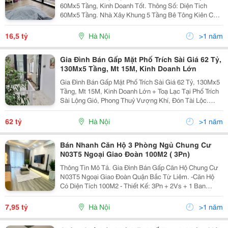
60Mx5 Tầng, Kinh Doanh Tốt. Thông Số: Diện Tich
60Mx5 Tầng. Nhà Xây Khung 5 Tầng Bê Tông Kiên Cố,
Vuông Vắn, Thoáng Trước Sau, View Thoáng, Đầy Đủ
Tiện Nghi, Nội Thất Nguyên Bản, Mua Về Khai Thác...
16,5 tỷ
Hà Nội
>1 năm
Gia Đình Bán Gấp Mặt Phố Trích Sài Giá 62 Tỷ,
130Mx5 Tầng, Mt 15M, Kinh Doanh Lớn
Gia Đình Bán Gấp Mặt Phố Trích Sài Giá 62 Tỷ, 130Mx5
Tầng, Mt 15M, Kinh Doanh Lớn + Toạ Lạc Tại Phố Trích
Sài Lộng Gió, Phong Thuỷ Vượng Khí, Đón Tài Lộc.
Diện Tích Xd 130Mx5 Tầng. Mặt Tiền Rộng 15M Cực
Hiếm. Hướng Tây Tứ Trạch Chiêu Tài Hút Lộc....
62 tỷ
Hà Nội
>1 năm
Bán Nhanh Căn Hộ 3 Phòng Ngủ Chung Cư
N03T5 Ngoại Giao Đoàn 100M2 ( 3Pn)
Thông Tin Mô Tả. Gia Đình Bán Gấp Căn Hộ Chung Cư
N03T5 Ngoại Giao Đoàn Quận Bắc Từ Liêm. -Căn Hộ
Có Diện Tích 100M2 - Thiết Kế: 3Pn + 2Vs + 1 Ban
Công. Các Phòng Nhiều Ánh Sáng. - Nhà Hướng Mát. -
Sổ Đỏ Chính Chủ. - Giá Mong Muốn: 7 Tỷ 950. +...
7,95 tỷ
Hà Nội
>1 năm