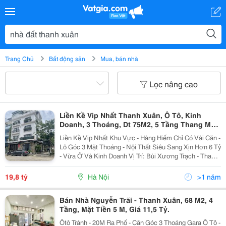
Trang Chủ
Bất động sản
Mua, bán nhà
Lọc nâng cao
Liền Kề Vip Nhất Thanh Xuân, Ô Tô, Kinh
Doanh, 3 Thoáng, Dt 75M2, 5 Tầng Thang Máy,
19.8 Tỷ
Liền Kề Vip Nhất Khu Vực - Hàng Hiếm Chỉ Có Vài Căn -
Lô Góc 3 Mặt Thoáng - Nội Thất Siêu Sang Xịn Hơn 6 Tỷ
- Vừa Ở Và Kinh Doanh Vị Trí: Bùi Xương Trạch - Thanh
Xuân Diện Tích: 75M2 X 5 Tầng Mặt 5M Giá: 19.8 Tỷ -
Thương Lượng Sổ Đỏ...
19,8 tỷ
Hà Nội
>1 năm
Bán Nhà Nguyễn Trãi - Thanh Xuân, 68 M2, 4
Tầng, Mặt Tiền 5 M, Giá 11,5 Tỷ.
Ôtô Tránh - 20M Ra Phố - Căn Góc 3 Thoáng Gara Ô Tô -