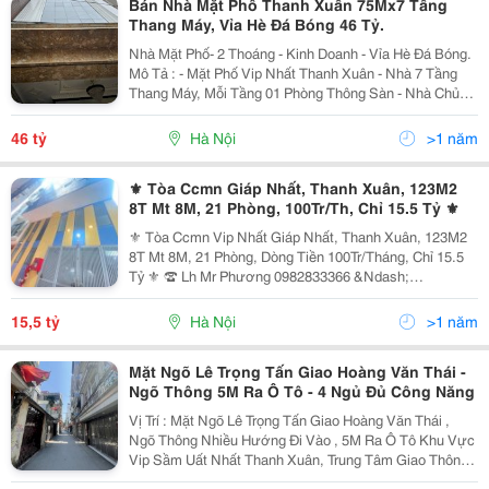
Bán Nhà Mặt Phố Thanh Xuân 75Mx7 Tầng
Thang Máy, Vỉa Hè Đá Bóng 46 Tỷ.
Nhà Mặt Phố- 2 Thoáng - Kinh Doanh - Vỉa Hè Đá Bóng.
Mô Tả : - Mặt Phố Vip Nhất Thanh Xuân - Nhà 7 Tầng
Thang Máy, Mỗi Tầng 01 Phòng Thông Sàn - Nhà Chủ
Xây Vô Cùng Hiện Đại Và Chắc Chắn. - Sổ Đỏ Hoa Hậu.
- Gía 46 Tỷ Có Thương Lượng.
46 tỷ
Hà Nội
>1 năm
⚜️ Tòa Ccmn Giáp Nhất, Thanh Xuân, 123M2
8T Mt 8M, 21 Phòng, 100Tr/Th, Chỉ 15.5 Tỷ ⚜️
⚜️ Tòa Ccmn Vip Nhất Giáp Nhất, Thanh Xuân, 123M2
8T Mt 8M, 21 Phòng, Dòng Tiền 100Tr/Tháng, Chỉ 15.5
Tỷ ⚜️ ☎️ Lh Mr Phương 0982833366 &Ndash;
0902223785 ---------------------------- Toà Căn Hộ Dịch Vụ,
Chung Cư Mini, Nhà Dòng Tiền Cho Thuê Giáp...
15,5 tỷ
Hà Nội
>1 năm
Mặt Ngõ Lê Trọng Tấn Giao Hoàng Văn Thái -
Ngõ Thông 5M Ra Ô Tô - 4 Ngủ Đủ Công Năng
Vị Trí : Mặt Ngõ Lê Trọng Tấn Giao Hoàng Văn Thái ,
Ngõ Thông Nhiều Hướng Đi Vào , 5M Ra Ô Tô Khu Vực
Vip Sầm Uất Nhất Thanh Xuân, Trung Tâm Giao Thông,
Thuận Tiện Tới Các Bệnh Viện Lớn, Đại Học Lớn Và