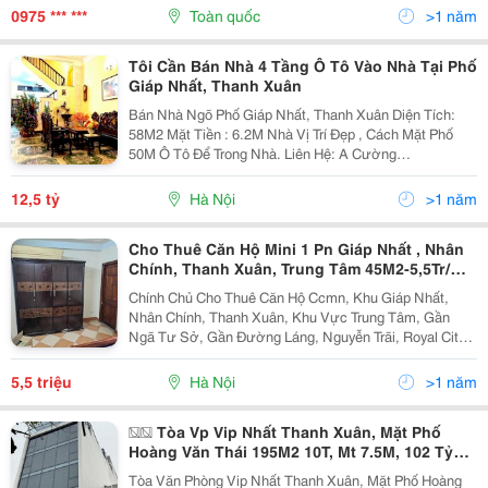
Các Trung Tâm Thương Mại Vây Quanh. Thoáng...
0975 *** ***
Toàn quốc
>1 năm
Tôi Cần Bán Nhà 4 Tầng Ô Tô Vào Nhà Tại Phố
Giáp Nhất, Thanh Xuân
Bán Nhà Ngõ Phố Giáp Nhất, Thanh Xuân Diện Tích:
58M2 Mặt Tiền : 6.2M Nhà Vị Trí Đẹp , Cách Mặt Phố
50M Ô Tô Để Trong Nhà. Liên Hệ: A Cường
09.8886.5556 Để Đi Xem Nhà
12,5 tỷ
Hà Nội
>1 năm
Cho Thuê Căn Hộ Mini 1 Pn Giáp Nhất , Nhân
Chính, Thanh Xuân, Trung Tâm 45M2-5,5Tr/
Thg
Chính Chủ Cho Thuê Căn Hộ Ccmn, Khu Giáp Nhất,
Nhân Chính, Thanh Xuân, Khu Vực Trung Tâm, Gần
Ngã Tư Sở, Gần Đường Láng, Nguyễn Trãi, Royal City
Tiện Đi Lại Lên Phố.địa Chỉ: Số 213/31/19 Giáp Nhất,
Thanh Xuân.- Diện Tích: 45M&Sup2;, 1 Ngủ, 1 Khách,
5,5 triệu
Hà Nội
>1 năm
1...
�� Tòa Vp Vip Nhất Thanh Xuân, Mặt Phố
Hoàng Văn Thái 195M2 10T, Mt 7.5M, 102 Tỷ
��
Tòa Văn Phòng Vip Nhất Thanh Xuân, Mặt Phố Hoàng