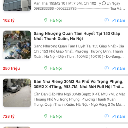
Văn Thái 195M2 10T Mt 7.5M, Chỉ 102 Tỷ ⭕️ Lh Ngay
0982833366 - 0902223785 ---------------------------- Toà Văn
Phòng Đẹp Nhất Thanh Xuân, Mặt Phố Hoàng Văn Thái,
10 Tầng, Thoáng Trước Sau Vĩnh...
102 tỷ
Hà Nội
>1 năm
Sang Nhượng Quán Tâm Huyết Tại 153 Giáp
Nhất Thanh Xuân, Hà Nội
Sang Nhượng Quán Tâm Huyết Tại 153 Giáp Nhất - Địa
Chỉ : 153 Phố Giáp Nhất, Phường Thượng Đình, Thanh
Xuân, Hà Nội - Diện Tích : 100M2 ( 10X10 ) - Do Đang
Bầu Và Muốn Sang Lại Quán Dù Tâm Huyết Rất Nhiều
Nhưng Một Minh Không Thể Quán Xuyến Được...
250 triệu
Hà Nội
>1 năm
Bán Nhà Riêng 30M2 Ra Phố Vũ Trọng Phụng,
30M2 X 4Tầng, Mt3.7M, Nhà Mới Full Nội Thất,
2 Mặt Thoáng
Cần Bán Gấp Nhà Ngõ 30M&Sup2; X 4T, Mt3,7M, 2 Mặt
Thoáng Phố Vũ Trọng Phụng, Phường Thanh Xuân
Trung, Quận Thanh Xuân, Hà Nội. - Ngõ Rộng 2 Xe Máy
Tránh Nhau, 30M Ra Mặt Phố Vũ Trọng Phụng Sầm Uất
Nhất Thanh Xuân, Ngõ Thẳng Từ Mặt Phố Vào Nhà...
728 tỷ
Hà Nội
>1 năm