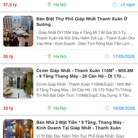
Tả: Vị Trí Đỉnh Cao, Hàng Hiếm, Duy...
37,5 tỷ
Hà Nội
>1 năm
Bán Biệt Thự Phố Giáp Nhất Thanh Xuân Ở
Sướng .
- Giáp Nhất Dt176M Xây 4 Tầng Mt 7 M Giá 35.5 Tỷ
Thanh Xuân Hà Nội Siêu Hiếm Sót Lại - Thanh Xuân Oto
Vào Nhà - Kinh Doanh - Diện Tích Rộng Mặt Tiền Lớn +
Nhà Nằm Vị Trí Đẹp, Ngõ Oto Vào Nhà, Trước Cửa Là
Sân Chơi, Ttd Thoáng Sáng, Sau Nhà Ngõ Thông...
35 tỷ
Hà Nội
17/05/2026
Ccmn Giáp Nhất - Thanh Xuân 110M² - Mt6.8M
- 9 Tầng Thang Máy - 26 Căn Hộ - Dt 170
Triệu/Th
Ccmn Giáp Nhất - Thanh Xuân 110M&Sup2; - Mt6.8M -
9 Tầng Thang Máy - 26 Căn Hộ - Dt 170 Triệu/Th Thông
Tin Nổi Bật Diện Tích: 110M&Sup2; Xây Dựng: 9 Tầng
Mặt Tiền: 6.8M Giá Bán: 33 Tỷ Điểm Nổi Bật Tòa Căn
Hộ Dịch Vụ Nằm Tại Phố Giáp...
33 tỷ
Hà Nội
16/06/2026
Bán Nhà 2 Mặt Tiền * 9 Tầng, Thang Máy -
Kinh Doanh Tại Giáp Nhất - Thanh Xuân
Vị Trí Đắc Địa: Nằm Trên Trục Phố Giáp Nhất, Giao