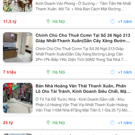
Kinh Doanh Văn Phòng - Ở Sướng ✅ Tầm Tiền Rẻ Nhất
Thanh Xuân. Mô Tả: + Nhà Bán Cách Mặt Đường
Nguyễn Trãi 20M. Ô Tô Đỗ Trong Nhà Và Ngoài Cửa. +
Nhà Mặt Ngõ Ô Tô Tránh, Xây 4 Tầng Btct Chắc
11,5 tỷ
Hà Nội
>1 năm
Chắn,...
Chính Chủ Cho Thuê Ccmn Tại Số 26 Ngõ 213
Giáp Nhất-Thanh Xuân(Gần Cây Xăng Đường
Láng)
Chính Chủ Cho Thuê Ccmn Tại Số 26 Ngõ 213 Giáp
Nhất-Thanh Xuân(Gần Cây Xăng Đường Láng) Căn
2Pn-1Pk-Bếp-1Wc Diện Tích 50M2 Trong Toà Nhà 7
Tầng Có Cầu Thang Máy.có Hệ Thống Pccc Đảm Bảo
Nhà Đã Có 2 Điều Hoà,Tủ Lạnh,Máy
7 triệu
Hà Nội
>1 năm
Giặt,Giường,Tủ&Hellip;Vào Ở...
Bán Nhà Hoàng Văn Thái Thanh Xuân, Phân
Lô Oto Tải Tránh, Kinh Doanh Siêu Chất, Mặt
Tiền Hơn 5M
Ô Tô Tải Đỗ Trước Nhà - Kinh Doanh Sầm Uất - Khu
Phân Lô Hoàng Văn Thái Vip Nhất Thanh Xuân Hoàng
Văn Thái 110M Nhà 6Tầng Mặt Tiền 5.1 Giá 25 Tỷ Mô
Tả, - Nhà Vị Trí Ngõ Thông, Ô Tải Đỗ Cửa, Vài Bước
Chân Ra Mặt Phố Hoàng Văn Thái, Ngay...
25 tỷ
Hà Nội
>1 năm