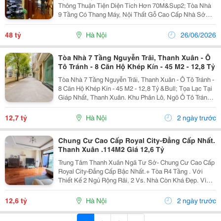
Thông Thuận Tiện Diện Tích Hơn 70M&Sup2; Tòa Nhà
9 Tầng Có Thang Máy, Nội Thất Gỗ Cao Cấp Nhà Sở
Hữu 2 Mặt Tiền Trước - Sau, Mặt Sau Đường Ô Tô
Tránh Khu Vực Đông Dân Cư, Kinh Doanh Sầm Uất...
48 tỷ
Hà Nội
26/06/2026
Tòa Nhà 7 Tầng Nguyễn Trãi, Thanh Xuân - Ô
Tô Tránh - 8 Căn Hộ Khép Kín - 45 M2 - 12,8 Tỷ
Tòa Nhà 7 Tầng Nguyễn Trãi, Thanh Xuân - Ô Tô Tránh -
8 Căn Hộ Khép Kín - 45 M2 - 12,8 Tỷ &Bull; Tọa Lạc Tại
Giáp Nhất, Thanh Xuân. Khu Phân Lô, Ngõ Ô Tô Tránh
Nhau, Thông Các Ngả, Vị Trí Kế Bên Royal City. &Bull;
Kết Nối Thuận Tiện Tới Phố Giáp...
12,7 tỷ
Hà Nội
2 ngày trước
Chung Cư Cao Cấp Royal City-Đẳng Cấp Nhất.
Thanh Xuân .114M2 Giá 12,6 Tỷ
Trung Tâm Thanh Xuân Ngã Tư Sở- Chung Cư Cao Cấp
Royal City-Đẳng Cấp Bậc Nhất.+ Tòa R4 Tầng . Với
Thiết Kế 2 Ngủ Rộng Rãi, 2 Vs. Nhà Còn Khá Đẹp. Vì
Chung C7W Khá Nổi Tiếng Nên Ko Cần Miêu Tả Tiện
Ích-Sổ Đỏ Vuông Đẹp. Cất Két Chờ Giao Dịch
12,6 tỷ
Hà Nội
2 ngày trước