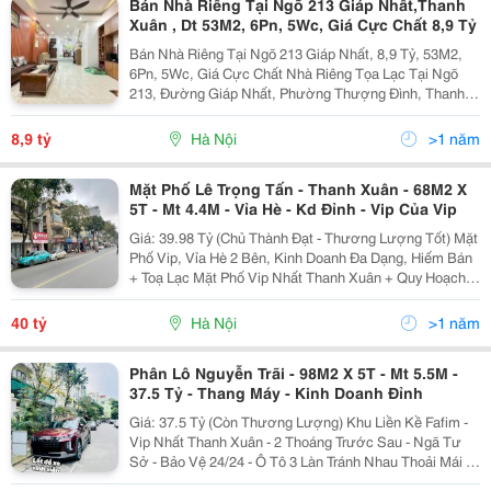
Bán Nhà Riêng Tại Ngõ 213 Giáp Nhất,Thanh
Xuân , Dt 53M2, 6Pn, 5Wc, Giá Cực Chất 8,9 Tỷ
Bán Nhà Riêng Tại Ngõ 213 Giáp Nhất, 8,9 Tỷ, 53M2,
6Pn, 5Wc, Giá Cực Chất Nhà Riêng Tọa Lạc Tại Ngõ
213, Đường Giáp Nhất, Phường Thượng Đình, Thanh
Xuân, Hà Nội, Với Diện Tích 53M2, 6 Phòng Ngủ Và 5
Phòng Tắm, Là Lựa Chọn Lý Tưởng Cho Gia Đình...
8,9 tỷ
Hà Nội
>1 năm
Mặt Phố Lê Trọng Tấn - Thanh Xuân - 68M2 X
5T - Mt 4.4M - Vỉa Hè - Kd Đỉnh - Vip Của Vip
Giá: 39.98 Tỷ (Chủ Thành Đạt - Thương Lượng Tốt) Mặt
Phố Vip, Vỉa Hè 2 Bên, Kinh Doanh Đa Dạng, Hiếm Bán
+ Toạ Lạc Mặt Phố Vip Nhất Thanh Xuân + Quy Hoạch
Ổn Định, Tầm Tiền Nhiều Khách Muốn Mua + Chủ Ở
Nước Ngoài Cho Thuê Lâu Dài...
40 tỷ
Hà Nội
>1 năm
Phân Lô Nguyễn Trãi - 98M2 X 5T - Mt 5.5M -
37.5 Tỷ - Thang Máy - Kinh Doanh Đỉnh
Giá: 37.5 Tỷ (Còn Thương Lượng) Khu Liền Kề Fafim -
Vip Nhất Thanh Xuân - 2 Thoáng Trước Sau - Ngã Tư
Sở - Bảo Vệ 24/24 - Ô Tô 3 Làn Tránh Nhau Thoải Mái -
Thang Máy - Ở Sướng - Kinh Doanh - Văn Phòng. Mô