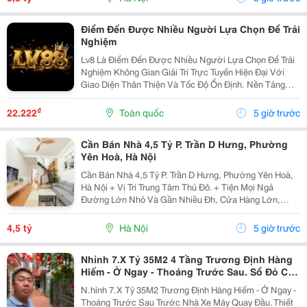
Điểm Đến Được Nhiều Người Lựa Chọn Để Trải
Nghiệm
Lv8 Là Điểm Đến Được Nhiều Người Lựa Chọn Để Trải
Nghiệm Không Gian Giải Trí Trực Tuyến Hiện Đại Với
Giao Diện Thân Thiện Và Tốc Độ Ổn Định. Nền Tảng
Cung Cấp Đa Dạng Trò Chơi, Cập Nhật Thường Xuyên,
Hỗ Trợ Trên Nhiều Thiết Bị Và Mang Đến Trải Nghiệm...
₫
22.222
Toàn quốc
5 giờ trước
Cần Bán Nhà 4,5 Tỷ P. Trần D Hưng, Phường
Yên Hoà, Hà Nội
Cần Bán Nhà 4,5 Tỷ P. Trần D Hưng, Phường Yên Hoà,
Hà Nội + Vị Trí Trung Tâm Thủ Đô. + Tiện Mọi Ngả
Đường Lớn Nhỏ Và Gần Nhiều Đh, Cửa Hàng Lớn,
V.v... + Diện Tích Gia Đình Sử Dụng Tất Được Là 95 M2.
+ Ô-Tô Vào Cửa, Nhà Có 2 Tầng. + Sổ Đỏ Chính...
4,5 tỷ
Hà Nội
5 giờ trước
Nhỉnh 7.X Tỷ 35M2 4 Tầng Trương Định Hàng
Hiếm - Ở Ngay - Thoáng Trước Sau. Sổ Đỏ Cất
Két
N.hỉnh 7.X Tỷ 35M2 Trương Định Hàng Hiếm - Ở Ngay -
Thoáng Trước Sau Trước Nhà Xe Máy Quay Đầu. Thiết