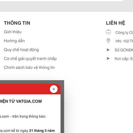
THÔNG TIN
LIÊN HỆ
Giới thiệu
Công ty C
Hướng dẫn
HN: 102 T
➤
Quy chế hoạt động
Số GCNĐKD
➤
Cơ chế giải quyết tranh chấp
Nơi cấp: S
Chính sách bảo vệ thông tin
IỆN TỬ VATGIA.COM
.com – trân trọng thông báo:
gia.com kể từ ngày
31 tháng 3 năm