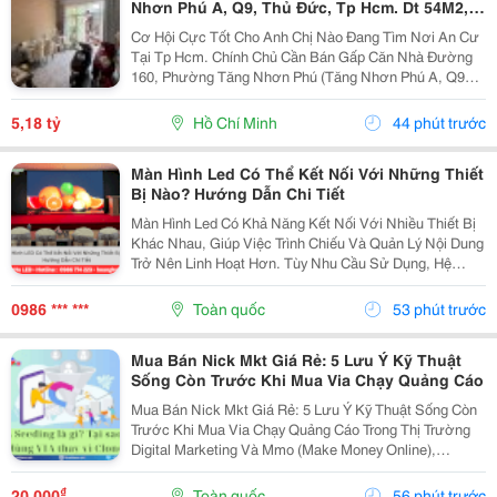
Nhơn Phú A, Q9, Thủ Đức, Tp Hcm. Dt 54M2,
Sổ Hồng Riêng. Giá 5,18 Tỷ
Cơ Hội Cực Tốt Cho Anh Chị Nào Đang Tìm Nơi An Cư
Tại Tp Hcm. Chính Chủ Cần Bán Gấp Căn Nhà Đường
160, Phường Tăng Nhơn Phú (Tăng Nhơn Phú A, Q9
Cũ). Vị Trí Nhà Nằm Trong Khu Dân Cư Ổn Định, Giao
Thông Thuận Tiện Chỉ Vài Bước Là Ra Lã Xuân Oai,
5,18 tỷ
Hồ Chí Minh
44 phút trước
Lê...
Màn Hình Led Có Thể Kết Nối Với Những Thiết
Bị Nào? Hướng Dẫn Chi Tiết
Màn Hình Led Có Khả Năng Kết Nối Với Nhiều Thiết Bị
Khác Nhau, Giúp Việc Trình Chiếu Và Quản Lý Nội Dung
Trở Nên Linh Hoạt Hơn. Tùy Nhu Cầu Sử Dụng, Hệ
Thống Có Thể Nhận Tín Hiệu Từ Máy Tính, Laptop,
Camera, Đầu Phát Hd/4K, Tv Box, Điện Thoại, Máy...
0986 *** ***
Toàn quốc
53 phút trước
Mua Bán Nick Mkt Giá Rẻ: 5 Lưu Ý Kỹ Thuật
Sống Còn Trước Khi Mua Via Chạy Quảng Cáo
Mua Bán Nick Mkt Giá Rẻ: 5 Lưu Ý Kỹ Thuật Sống Còn
Trước Khi Mua Via Chạy Quảng Cáo Trong Thị Trường
Digital Marketing Và Mmo (Make Money Online),
Facebook Ads Vẫn Luôn Là Kênh Mang Lại Lượng
Khách Hàng Tiềm Năng Và Dòng Doanh Thu Đột Phá.
₫
20.000
Toàn quốc
56 phút trước