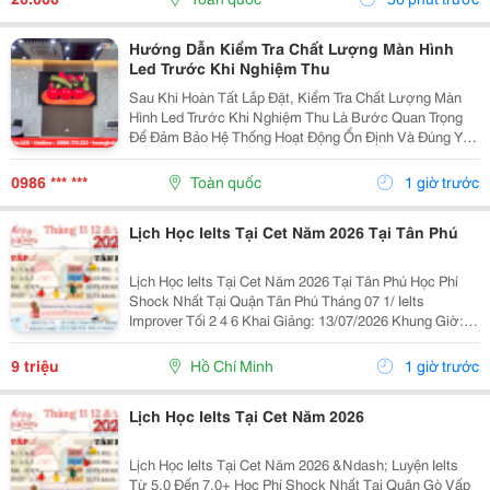
Để Vận...
Hướng Dẫn Kiểm Tra Chất Lượng Màn Hình
Led Trước Khi Nghiệm Thu
Sau Khi Hoàn Tất Lắp Đặt, Kiểm Tra Chất Lượng Màn
Hình Led Trước Khi Nghiệm Thu Là Bước Quan Trọng
Để Đảm Bảo Hệ Thống Hoạt Động Ổn Định Và Đúng Yêu
Cầu Kỹ Thuật. Một Số Hạng Mục Cần Kiểm Tra Gồm:
Chất Lượng Hiển Thị, Độ Sáng, Màu Sắc, Độ Đồng
0986 *** ***
Toàn quốc
1 giờ trước
Đều...
Lịch Học Ielts Tại Cet Năm 2026 Tại Tân Phú
Lịch Học Ielts Tại Cet Năm 2026 Tại Tân Phú Học Phí
Shock Nhất Tại Quận Tân Phú Tháng 07 1/ Ielts
Improver Tối 2 4 6 Khai Giảng: 13/07/2026 Khung Giờ:
18:00 Đến 21:00 Học Phí Ưu Đãi 5% Khi Đăng Ký 2/ Ielts
Basic Tối 3 5 7 Khai...
9 triệu
Hồ Chí Minh
1 giờ trước
Lịch Học Ielts Tại Cet Năm 2026
Lịch Học Ielts Tại Cet Năm 2026 &Ndash; Luyện Ielts
Từ 5.0 Đến 7.0+ Học Phí Shock Nhất Tại Quận Gò Vấp