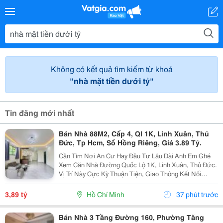
Không có kết quả tìm kiếm từ khoá
"nhà mặt tiền dưới tỷ"
Tin đăng mới nhất
Bán Nhà 88M2, Cấp 4, Ql 1K, Linh Xuân, Thủ
Đức, Tp Hcm, Sổ Hồng Riêng, Giá 3.89 Tỷ.
Cần Tìm Nơi An Cư Hay Đầu Tư Lâu Dài Anh Em Ghé
Xem Căn Nhà Đường Quốc Lộ 1K, Linh Xuân, Thủ Đức.
Vị Trí Này Cực Kỳ Thuận Tiện, Giao Thông Kết Nối
Nhanh Chóng, Cực Kỳ Phù Hợp Cho Khách Mua Để Giữ
Tài Sản Hoặc Cho Thuê Đều Rất Ổn Định. Thông Tin...
3,89 tỷ
Hồ Chí Minh
37 phút trước
Bán Nhà 3 Tầng Đường 160, Phường Tăng