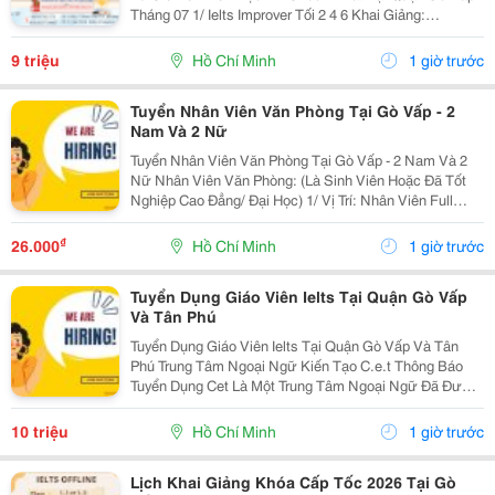
Tháng 07 1/ Ielts Improver Tối 2 4 6 Khai Giảng:
13/07/2026 Khung Giờ: 18:00 Đến 21:00 Học Phí Ưu Đãi
5% Khi Đăng Ký 2/ Ielts...
9 triệu
Hồ Chí Minh
1 giờ trước
Tuyển Nhân Viên Văn Phòng Tại Gò Vấp - 2
Nam Và 2 Nữ
Tuyển Nhân Viên Văn Phòng Tại Gò Vấp - 2 Nam Và 2
Nữ Nhân Viên Văn Phòng: (Là Sinh Viên Hoặc Đã Tốt
Nghiệp Cao Đẳng/ Đại Học) 1/ Vị Trí: Nhân Viên Full
Time (2 Nam 2 Nữ) Ca Làm: 13:00 Đến 21:00 (1 Tháng
Được Nghỉ Phép 1 Ngày, Và Hưởng Các Ngày...
₫
26.000
Hồ Chí Minh
1 giờ trước
Tuyển Dụng Giáo Viên Ielts Tại Quận Gò Vấp
Và Tân Phú
Tuyển Dụng Giáo Viên Ielts Tại Quận Gò Vấp Và Tân
Phú Trung Tâm Ngoại Ngữ Kiến Tạo C.e.t Thông Báo
Tuyển Dụng Cet Là Một Trung Tâm Ngoại Ngữ Đã Được
Thành Lập 16 Năm Chuyên Về Chương Trình Anh Văn
Học Thuật Ielts &Ndash; Toefl Ibt. Trung Tâm...
10 triệu
Hồ Chí Minh
1 giờ trước
Lịch Khai Giảng Khóa Cấp Tốc 2026 Tại Gò